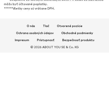
Topánky na vysokom podpätku
Čižmy
môžu byť účtované poplatky.
******Všetky ceny sú vrátane DPH.
Sandále
Poltopánky
Športová obuv
Baleríny
Šľapky
Papuče
O nás
Tlač
Otvorené pozície
Exkluzívne
Ochrana osobných údajov
Obchodné podmienky
Impresum
Prístupnosť
Bezpečnosť produktu
ŠPORT
© 2026 ABOUT YOU SE & Co. KG
Športové oblečenie
Druhy športov
Športová obuv
Športové batohy a tašky
Športové doplnky
DOPLNKY
Nové
Tašky & batohy
Bižutéria
Šály & šatky
Klobúky & čiapky
Opasky
Peňaženky & púzdra
Slnečné okuliare