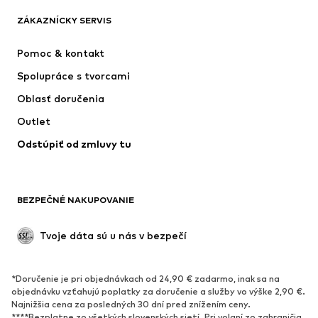
ZÁKAZNÍCKY SERVIS
Nové
Obľúbené
Šaty
Rifle
Pomoc & kontakt
Tričká & topy
Nohavice
Spolupráce s tvorcami
Bundy
Svetre & pleteniny
Oblasť doručenia
Bielizeň
Blúzky & tuniky
Outlet
Kabáty
Sukne
Odstúpiť od zmluvy tu
Plavky
Mikiny
Saká
Overaly
Móda pre plnoštíhle
Tehotenské oblečenie
BEZPEČNÉ NAKUPOVANIE
Príležitosti
Exkluzívne
Upcyklácia
Tvoje dáta sú u nás v bezpečí
OBUV
*Doručenie je pri objednávkach od 24,90 € zadarmo, inak sa na
Nové
Obľúbené
objednávku vzťahujú poplatky za doručenie a služby vo výške 2,90 €.
Najnižšia cena za posledných 30 dní pred znížením ceny.
Tenisky
Členkové čižmy
****Bezplatne zo všetkých slovenských sietí. Pri volaní zo zahraničia