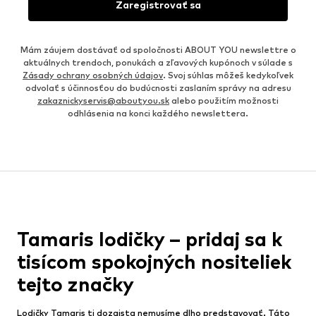
Zaregistrovať sa
Mám záujem dostávať od spoločnosti ABOUT YOU newslettre o
aktuálnych trendoch, ponukách a zľavových kupónoch v súlade s
Zásady ochrany osobných údajov
. Svoj súhlas môžeš kedykoľvek
odvolať s účinnosťou do budúcnosti zaslaním správy na adresu
zakaznickyservis@aboutyou.sk
alebo použitím možnosti
odhlásenia na konci každého newslettera.
Tamaris lodičky – pridaj sa k
tisícom spokojných nositeliek
tejto značky
Lodičky Tamaris ti dozaista nemusíme dlho predstavovať. Táto