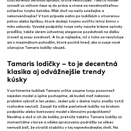
uzatvorenou okrúhlou špičkou, určite neoľutuješ. Takýto model
vynosíš vo voľnom čase aj do práce a stane sa neodmysliteľnou
súčasťou tvojho šatníka. Máš chuť na niečo sviežejšie a
nekonvenčnejšie? V tom prípade siahni po lodičkách s otvorenou
pätou alebo špičkou, ktoré dodajú tvojmu outfitu letný šmrnc v
mihu sekundy. Vysoké podpätky tvoje nohy navyše krásne opticky
predĺžia, takže okrem úchvatnej elegancie pozdvihneš na ďalšiu
úroveň aj svoju zvodnosť. A čo je najlepšie, nič z toho sa nevylučuje
ani s maximálnym pohodlím, ktoré pocítiš hneď, ako si svoje nové
očarujúce Tamaris lodičky obuješ.
Tamaris lodičky – to je decentná
klasika aj odvážnejšie trendy
kúsky
V sortimente lodičiek Tamaris určite zaujme tvoju pozornosť
nejeden model a úplne pochopíme, ak budeš mať nakoniec
problém vybrať si len jeden. Jeden pár z dielne tejto značky totiž
rozhodne nestačí. Zaujali ťa nižšie pastelové lodičky na širokom
podpätku alebo kvetovaný model s klinovými podpätkami?
Neváhaj a vlož si ich do košíka, pretože takéto Tamaris lodičky sú
momentálne v kurze a vďaka spracovaniu podrážky sa vôbec
nemusíš báť, že stratíš stabilitu v tej najnevhodnejšej chvíli. Na