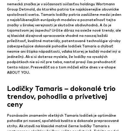
nemecká značka je v súčasnosti súčasťou holdingu Wortmann
Group Detmold, do ktorého patria tie najskúsenejšie obuvnícke
spoločnosti sveta. Tamaris lodičky patria zaslúžene medzi jeden
z najobľúbenejších európskych modelov a poznateľnosť tejto
značky u širokej verejnosti je skutočne obdivuhodná. A čo je
tajomstvom jej úspechu? Určite dôraz na svieže nové trendy, ale
aj klasické dizajnové spracovanie vhodné na naozaj každú
príležitosť, kvalitné materiály, patentované technológie výroby
zabezpečujúce dokonalé pohodlie lodičiek Tamaris a chýbať
nesmie ani štipka nápaditosti, vďaka ktorej je každý model iný a
jedinečný. Ak si si doteraz myslela, že lodičky na vysokých
podpätkoch nie sú nič pre teba, nastal pravý čas prehodnotiť
tento názor. Presvedčiť sa o tom môžeš ešte dnes v e-shope
ABOUT YOU.
Lodičky Tamaris – dokonalé trio
trendov, pohodlia a prívetivej
ceny
Poznávacím znamením všetkých Tamaris lodičiek je optimálne
pohodlie pri nosení, spoľahlivá kvalita a dokonale prepracované
strihy. Ak stavíš na klasické matné čierne lodičky Tamaris s