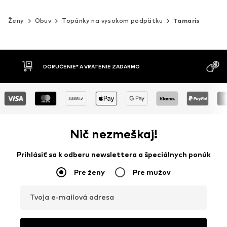
Ženy
Obuv
Topánky na vysokom podpätku
Tamaris
MOŽNOSŤ VR
DOBIERKA
DNÍ
Nič nezmeškaj!
Prihlásiť sa k odberu newslettera a špeciálnych ponúk
Pre ženy
Pre mužov
Tvoja e-mailová adresa