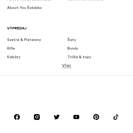
About You Švédsko
VÝPREDAJ
Svetre & Pleteniny
Šaty
Rifle
Bundy
Kabáty
Tričká & topy
Viac
Nohavice
Bielizeň
Sukne
Blúzky & tuniky
Mikiny
Saká
Plavky
Overaly
Móda pre plnoštíhle
Tehotenské oblečenie
Obuv
Sport
Doplnky
Premium
OBLEČENIE