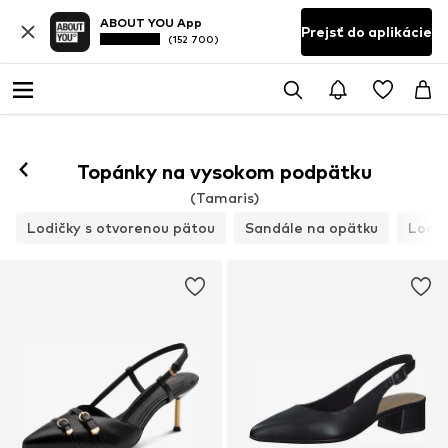
ABOUT YOU App
Prejsť do aplikácie
(152 700)
Topánky na vysokom podpätku
(Tamaris)
Lodičky s otvorenou pätou
Sandále na opätku
Lodič