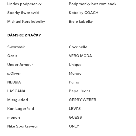
Lindex podprsenky
Podprsenky bez ramienok
Šperky Swarovski
Kabelky COACH
Michael Kors kabelky
Biele kabelky
DÁMSKE ZNAČKY
Swarovski
Coccinelle
Oasis
VERO MODA
Under Armour
Unique
s.Oliver
Mango
NEBBIA
Puma
LASCANA
Pepe Jeans
Missguided
GERRY WEBER
Karl Lagerfeld
LEVI'S
monari
GUESS
Nike Sportswear
ONLY