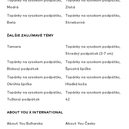
Topánky na vysokom podpätku,
Topánky na vysokom podpätku,
Modrá
Zlatá
Topánky na vysokom podpätku,
Topánky na vysokom podpätku,
Biela
Strieborná
ĎALŠIE ZAUJÍMAVÉ TÉMY
Tamaris
Topánky na vysokom podpätku,
Stredný podpätok (3-7 cm)
Topánky na vysokom podpätku,
Topánky na vysokom podpätku,
Blokový podpätok
Špicatá špička
Topánky na vysokom podpätku,
Topánky na vysokom podpätku,
Okrúhla špička
Hladká koža
Topánky na vysokom podpätku,
Topánky na vysokom podpätku,
Tužkový podpätok
42
ABOUT YOU X INTERNATIONAL
About You Bulharsko
About You Česko