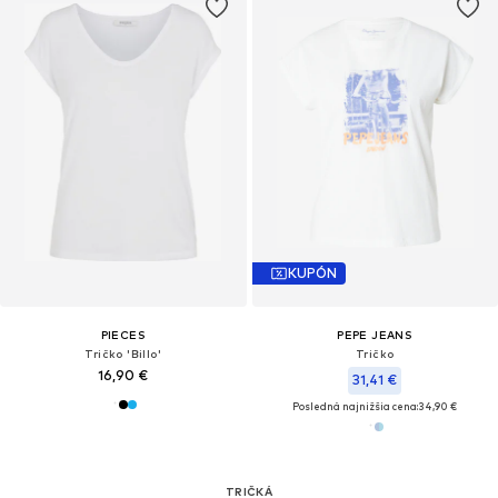
KUPÓN
PIECES
PEPE JEANS
Tričko 'Billo'
Tričko
16,90 €
31,41 €
Posledná najnižšia cena:
34,90 €
TRIČKÁ