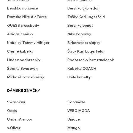
Bershka nohavice
Bershka výpredaj
Damske Nike Air Force
Tašky Karl Lagerfeld
GUESS crossbody
Bershka bundy
Adidas tenisky
Nike topanky
Kabelky Tommy Hilfiger
Birkenstock slapky
Cierne kabelky
Šaty Karl Lagerfeld
Lindex podprsenky
Podprsenky bez ramienok
Šperky Swarovski
Kabelky COACH
Michael Kors kabelky
Biele kabelky
DÁMSKE ZNAČKY
Swarovski
Coccinelle
Oasis
VERO MODA
Under Armour
Unique
s.Oliver
Mango