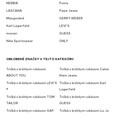
NEBBIA
Puma
LASCANA
Pepe Jeans
Missguided
GERRY WEBER
Karl Lagerfeld
LEVI'S
monari
GUESS
Nike Sportswear
ONLY
OBĽÚBENÉ ZNAČKY V TEJTO KATEGÓRII
Tričká s krátkym rukávom
Tričká s krátkym rukávom Calvin
ABOUT YOU
Klein Jeans
Tričká s krátkym rukávom LEVI'S
Tričká s krátkym rukávom Karl
®
Lagerfeld
Tričká s krátkym rukávom TOM
Tričká s krátkym rukávom
TAILOR
GUESS
Tričká s krátkym rukávom GAP
Tričká s krátkym rukávom Liu Jo