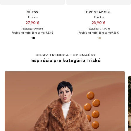
GUESS
FIVE STAR GIRL
Tričko
Tričko
27,90 €
23,90 €
Pôvodne: 39,90 €
Pôvodne: 34,90 €
Posledná najnižšia cena:
19,53 €
Posledná najnižšia cena:
9,56 €
OBJAV TRENDY A TOP ZNAČKY
Inšpirácia pre kategóriu Tričká