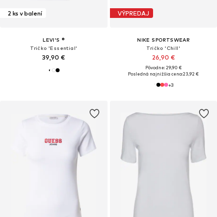
2 ks v balení
VÝPREDAJ
LEVI'S ®
NIKE SPORTSWEAR
Tričko 'Essential'
Tričko 'Chill'
39,90 €
26,90 €
Pôvodne: 29,90 €
Posledná najnižšia cena:
23,92 €
+
3