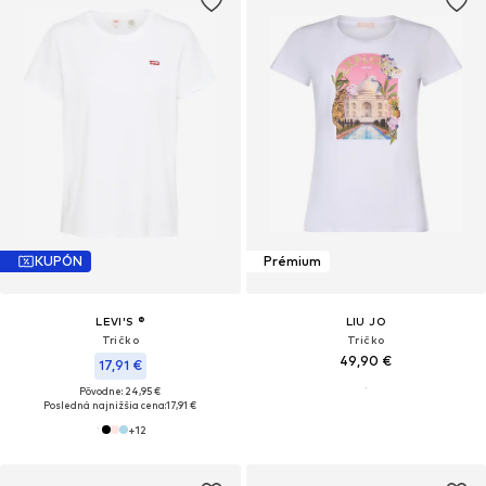
KUPÓN
Prémium
LEVI'S ®
LIU JO
Tričko
Tričko
49,90 €
17,91 €
Pôvodne: 24,95 €
Posledná najnižšia cena:
17,91 €
+
12