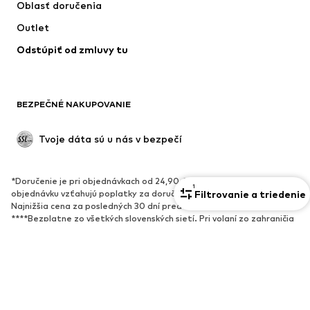
Oblasť doručenia
Bielizeň
Blúzky & tuniky
Outlet
Kabáty
Sukne
Odstúpiť od zmluvy tu
Plavky
Mikiny
Saká
Overaly
Móda pre plnoštíhle
Tehotenské oblečenie
BEZPEČNÉ NAKUPOVANIE
Príležitosti
Exkluzívne
Upcyklácia
Tvoje dáta sú u nás v bezpečí
OBUV
*Doručenie je pri objednávkach od 24,90 € zadarmo, inak sa na
1
Nové
Obľúbené
Filtrovanie a triedenie
objednávku vzťahujú poplatky za doručenie a služby vo výške 2,90 €.
Najnižšia cena za posledných 30 dní pred znížením ceny.
Tenisky
Členkové čižmy
****Bezplatne zo všetkých slovenských sietí. Pri volaní zo zahraničia
Topánky na vysokom podpätku
Čižmy
môžu byť účtované poplatky.
******Všetky ceny sú vrátane DPH.
Sandále
Poltopánky
Športová obuv
Baleríny
Šľapky
Papuče
O nás
Tlač
Otvorené pozície
Exkluzívne