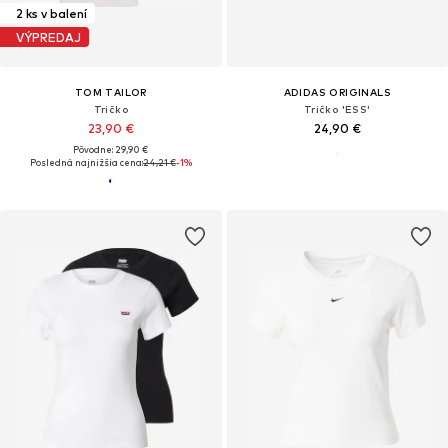
2 ks v balení
VÝPREDAJ
TOM TAILOR
ADIDAS ORIGINALS
Tričko
Tričko 'ESS'
23,90 €
24,90 €
Pôvodne: 29,90 €
Posledná najnižšia cena:
24,21 €
-1%