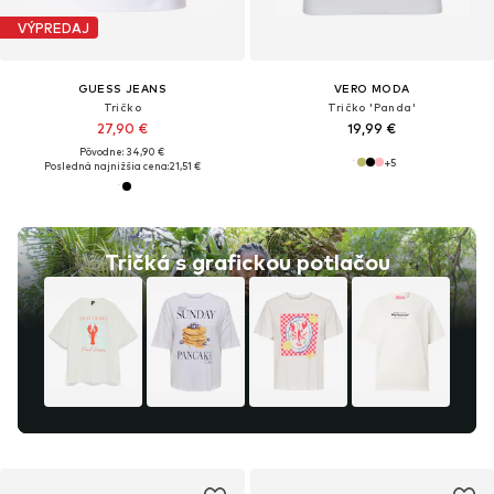
VÝPREDAJ
GUESS JEANS
VERO MODA
Tričko
Tričko 'Panda'
27,90 €
19,99 €
Pôvodne: 34,90 €
+
5
Posledná najnižšia cena:
21,51 €
Tričká s grafickou potlačou