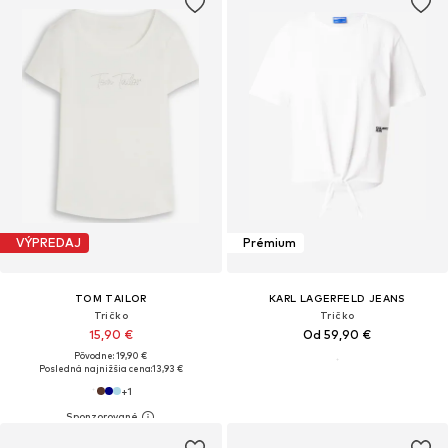
VÝPREDAJ
Prémium
TOM TAILOR
KARL LAGERFELD JEANS
Tričko
Tričko
15,90 €
Od 59,90 €
Pôvodne: 19,90 €
Posledná najnižšia cena:
13,93 €
+
1