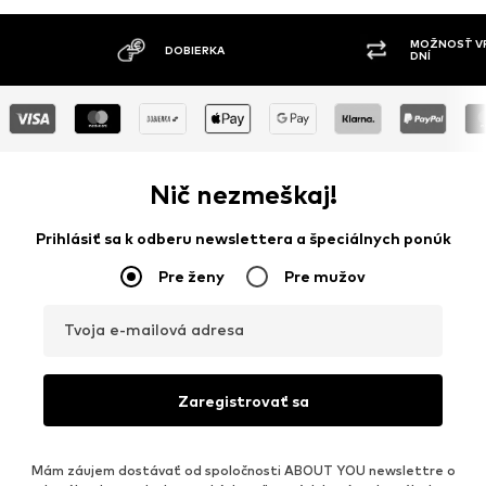
MOŽNOSŤ VR
DOBIERKA
DNÍ
Nič nezmeškaj!
Prihlásiť sa k odberu newslettera a špeciálnych ponúk
Pre ženy
Pre mužov
Tvoja e-mailová adresa
Zaregistrovať sa
Mám záujem dostávať od spoločnosti ABOUT YOU newslettre o