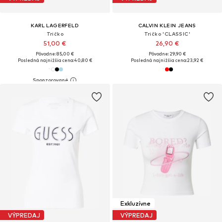
KARL LAGERFELD
CALVIN KLEIN JEANS
Tričko
Tričko 'CLASSIC'
51,00 €
26,90 €
Pôvodne: 85,00 €
Pôvodne: 29,90 €
Posledná najnižšia cena:
40,80 €
Posledná najnižšia cena:
23,92 €
Exkluzívne
VÝPREDAJ
VÝPREDAJ