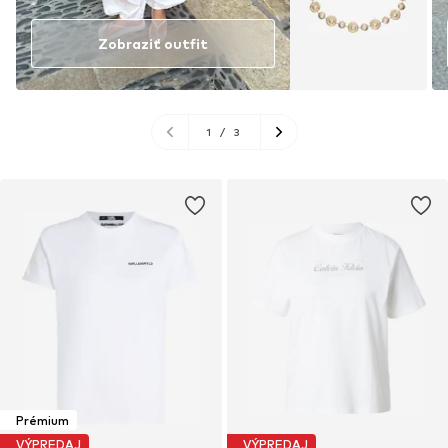
Zobraziť outfit
1
/
3
Prémium
VÝPREDAJ
VÝPREDAJ