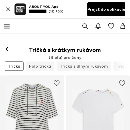
ABOUT YOU App
Prejsť do aplikácie
(152 700)
Tričká s krátkym rukávom
(Biela) pre ženy
Tričká
Polo tričká
Tričká s dlhým rukávom
Tričká