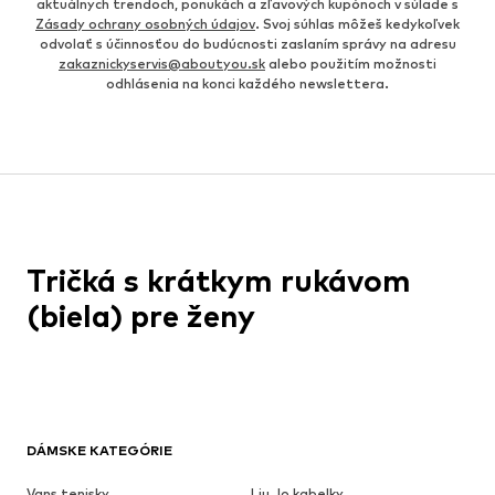
aktuálnych trendoch, ponukách a zľavových kupónoch v súlade s
Zásady ochrany osobných údajov
. Svoj súhlas môžeš kedykoľvek
odvolať s účinnosťou do budúcnosti zaslaním správy na adresu
zakaznickyservis@aboutyou.sk
alebo použitím možnosti
odhlásenia na konci každého newslettera.
Tričká s krátkym rukávom
(biela) pre ženy
DÁMSKE KATEGÓRIE
Vans tenisky
Liu Jo kabelky