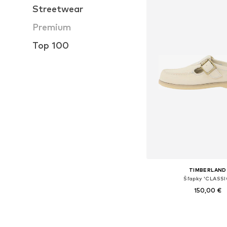
Streetwear
Premium
Top 100
TIMBERLAND
Šľapky 'CLASSI
150,00 €
Dostupné v mnohých ve
Pridať do koš