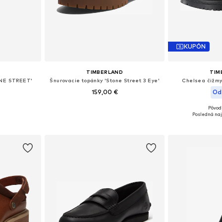
KUPÓN
TIMBERLAND
TIM
ONE STREET'
Šnurovacie topánky 'Stone Street 3 Eye'
Chelsea čižm
159,00 €
Od
Pôvod
ľkostiach
Dostupné v mnohých veľkostiach
Dostupné v m
Posledná naj
íka
Pridať do košíka
Pridať