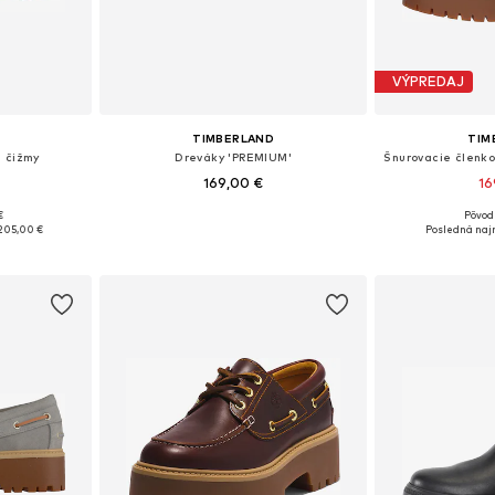
VÝPREDAJ
TIMBERLAND
TIM
é čižmy
Dreváky 'PREMIUM'
169,00 €
16
€
Pôvod
ľkostiach
Dostupné v mnohých veľkostiach
Dostupné v m
205,00 €
Posledná najn
íka
Pridať do košíka
Pridať