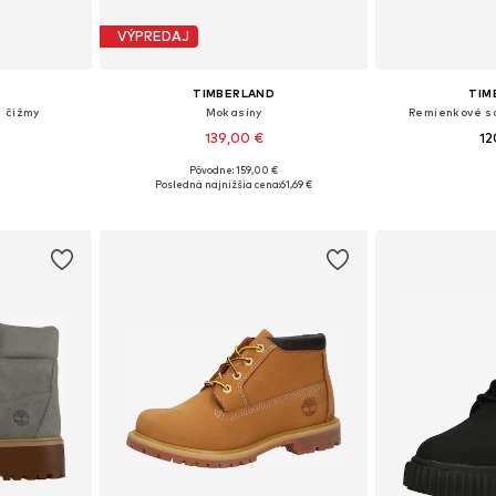
VÝPREDAJ
TIMBERLAND
TIM
é čižmy
Mokasíny
Remienkové s
139,00 €
12
+
4
Pôvodne: 159,00 €
ľkostiach
Dostupné v mnohých veľkostiach
Dostupné veľkosti: 
Posledná najnižšia cena:
61,69 €
íka
Pridať do košíka
Pridať