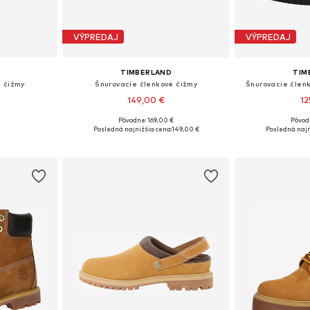
VÝPREDAJ
VÝPREDAJ
TIMBERLAND
TIM
é čižmy
Šnurovacie členkové čižmy
Šnurovacie členk
149,00 €
12
Pôvodne: 169,00 €
Pôvod
ľkostiach
Dostupné v mnohých veľkostiach
Dostupné v m
Posledná najnižšia cena:
149,00 €
Posledná najn
íka
Pridať do košíka
Pridať