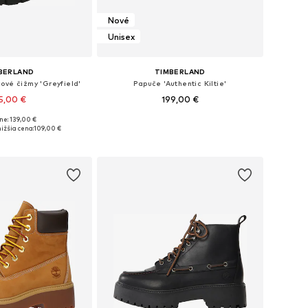
Nové
Unisex
BERLAND
TIMBERLAND
ové čižmy 'Greyfield'
Papuče 'Authentic Kiltie'
5,00 €
199,00 €
ne: 139,00 €
nohých veľkostiach
Dostupné v mnohých veľkostiach
ižšia cena:
109,00 €
 do košíka
Pridať do košíka