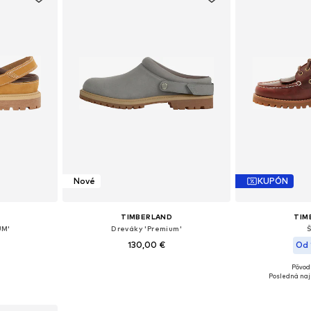
Nové
KUPÓN
TIMBERLAND
TIM
UM'
Dreváky 'Premium'
130,00 €
Od 
Pôvod
ľkostiach
Dostupné v mnohých veľkostiach
Dostupné veľkosti
Posledná naj
íka
Pridať do košíka
Pridať