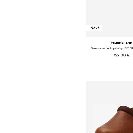
Nové
TIMBERLAND
Šnurovacie topánky 'ST
159,00 €
Dostupné v mnohých ve
Pridať do koš