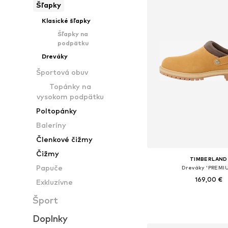
Šľapky
Klasické šľapky
Šľapky na
podpätku
Dreváky
Športová obuv
Topánky na
vysokom podpätku
Poltopánky
Baleríny
Členkové čižmy
Čižmy
TIMBERLAND
Papuče
Dreváky 'PREMI
169,00 €
Exkluzívne
Dostupné v mnohých ve
Šport
Pridať do koš
Doplnky