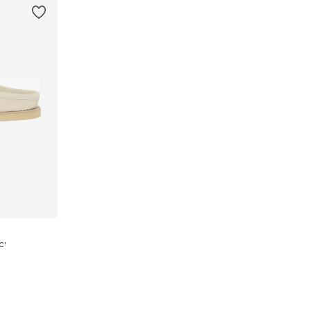
C'
ľkostiach
íka