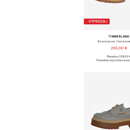
VÝPREDAJ
TIMBERLAND
Šnurovacie členkov
205,00 €
Pôvodne: 229,00 
Dostupné v mnohých ve
Posledná najnižšia cena:
Pridať do koš