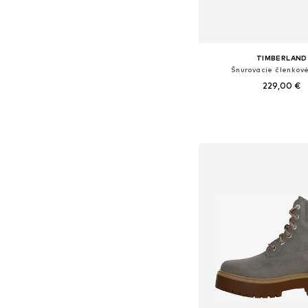
TIMBERLAND
Šnurovacie členkov
229,00 €
Dostupné v mnohých ve
Pridať do koš