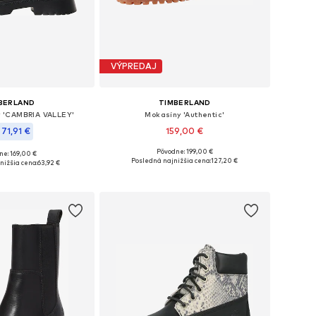
VÝPREDAJ
BERLAND
TIMBERLAND
y 'CAMBRIA VALLEY'
Mokasíny 'Authentic'
 71,91 €
159,00 €
Pôvodne: 199,00 €
ne: 169,00 €
Dostupné v mnohých veľkostiach
nohých veľkostiach
Posledná najnižšia cena:
127,20 €
nižšia cena:
63,92 €
Pridať do košíka
 do košíka