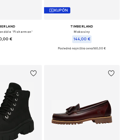
KUPÓN
BERLAND
TIMBERLAND
andále 'Fisherman'
Mokasíny
0,00 €
144,00 €
Posledná najnižšia cena:
160,00 €
38, 38,5, 39, 39,5, 40, 41
Dostupné veľkosti: 37, 38, 39, 39,5
 do košíka
Pridať do košíka