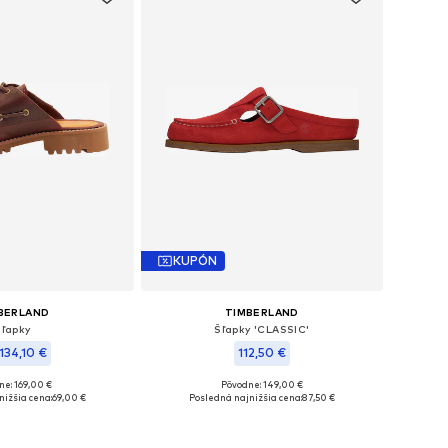
KUPÓN
BERLAND
TIMBERLAND
Šľapky
Šľapky 'CLASSIC'
134,10 €
112,50 €
ne: 169,00 €
Pôvodne: 149,00 €
: 37, 37,5, 38, 40, 41,5
Dostupné veľkosti: 38,5
nižšia cena:
69,00 €
Posledná najnižšia cena:
87,50 €
 do košíka
Pridať do košíka