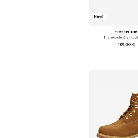
Nové
TIMBERLAND
Šnurovacie členkov
189,00 €
Dostupné v mnohých ve
Pridať do koš