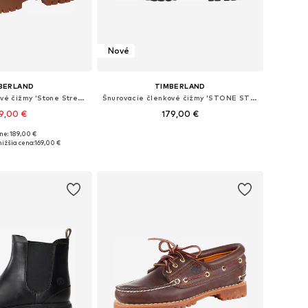
Nové
BERLAND
TIMBERLAND
Šnurovacie členkové čižmy 'Stone Street 6-Inch'
Šnurovacie členkové čižmy 'STONE STREET'
9,00 €
179,00 €
ne: 189,00 €
nohých veľkostiach
Dostupné v mnohých veľkostiach
ižšia cena:
169,00 €
 do košíka
Pridať do košíka