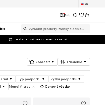
SK
1
ácia
MOŽNOSŤ VRÁTENIA TOVARU DO 30 DNÍ
Zobraziť
Triedenie
eriál
Typ podpätku
Výška podpätku
l
Menej filtrov
Obnoviť všetko