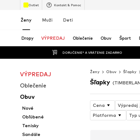
Outlet
Kontakt & Pomoc
Ženy
Muži
Deti
Dropy
VÝPREDAJ
Oblečenie
Obuv
Šport
 DORUČENIE* A VRÁTENIE ZADARMO
Ženy
Obuv
Šľapky
VÝPREDAJ
Šľapky
(TIMBERLAN
Oblečenie
Obuv
Cena
Výpredaj
Nové
Platforma
Typ 
Obľúbené
Tenisky
Sandále