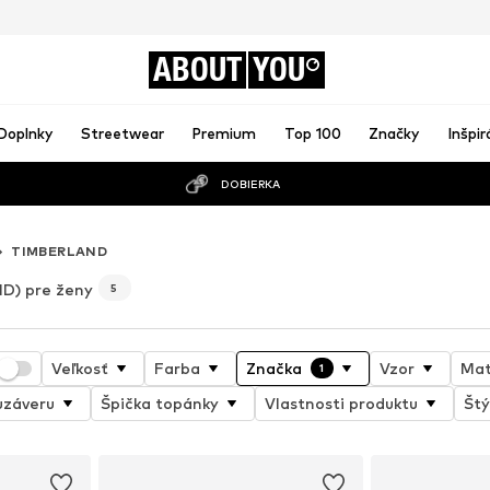
ABOUT
YOU
Doplnky
Streetwear
Premium
Top 100
Značky
Inšpir
DOBIERKA
TIMBERLAND
D) pre ženy
5
Veľkosť
Farba
Značka
Vzor
Mat
1
uzáveru
Špička topánky
Vlastnosti produktu
Štý