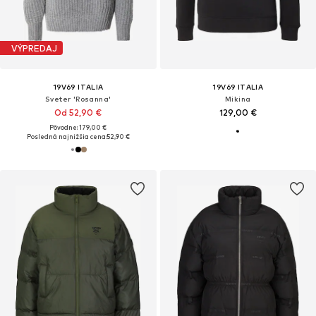
VÝPREDAJ
19V69 ITALIA
19V69 ITALIA
Sveter 'Rosanna'
Mikina
Od 52,90 €
129,00 €
Pôvodne: 179,00 €
Posledná najnižšia cena:
52,90 €