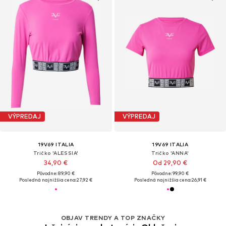
VÝPREDAJ
VÝPREDAJ
19V69 ITALIA
19V69 ITALIA
Tričko 'ALESSIA'
Tričko 'ANNA'
34,90 €
Od 29,90 €
Pôvodne: 89,90 €
Pôvodne: 99,90 €
Posledná najnižšia cena:
27,92 €
Posledná najnižšia cena:
26,91 €
OBJAV TRENDY A TOP ZNAČKY