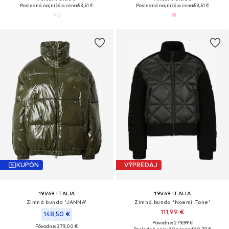
Posledná najnižšia cena:
53,51 €
Posledná najnižšia cena:
53,51 €
KUPÓN
VÝPREDAJ
19V69 ITALIA
19V69 ITALIA
Zimná bunda 'JANNA'
Zimná bunda 'Noemi Tone'
111,99 €
148,50 €
Pôvodne: 279,99 €
Pôvodne: 279,00 €