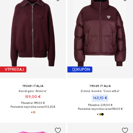
VÝPREDAJ
KUPÓN
19V69 ITALIA
19V69 ITALIA
Kardigán 'Almira'
Zimná bunda 'Concetta'
159,00 €
143,10 €
Pôvodne: 199,00 €
Pôvodne: 229,00 €
Posledná najnižšia cena:
103,35 €
Posledná najnižšia cena:
159,00 €