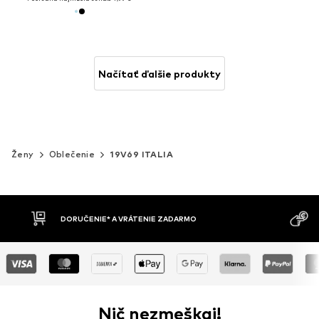
Načítať ďalšie produkty
Ženy
Oblečenie
19V69 ITALIA
MOŽNOSŤ VR
DOBIERKA
DNÍ
Nič nezmeškaj!