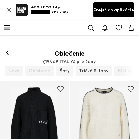
ABOUT YOU App
Prejsť do aplikácie
(152 700)
Oblečenie
(19V69 ITALIA) pre ženy
Nové
Obľúbené
Šaty
Tričká & topy
Bielizeň