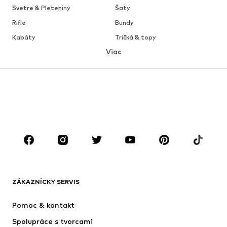
Svetre & Pleteniny
Šaty
Rifle
Bundy
Kabáty
Tričká & topy
Viac
Nohavice
Bielizeň
Sukne
Blúzky & tuniky
Mikiny
Saká
Plavky
Overaly
Móda pre plnoštíhle
Tehotenské oblečenie
Obuv
Sport
Doplnky
Premium
OBLEČENIE
ZÁKAZNÍCKY SERVIS
Nové
Obľúbené
Šaty
Rifle
Pomoc & kontakt
Tričká & topy
Nohavice
Spolupráce s tvorcami
Bundy
Svetre & pleteniny