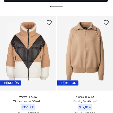
KUPÓN
KUPÓN
19V69 ITALIA
19V69 ITALIA
Zimná bunda 'Giada'
Kardigán 'Almira'
215,10 €
107,10 €