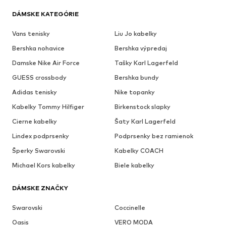
DÁMSKE KATEGÓRIE
Vans tenisky
Liu Jo kabelky
Bershka nohavice
Bershka výpredaj
Damske Nike Air Force
Tašky Karl Lagerfeld
GUESS crossbody
Bershka bundy
Adidas tenisky
Nike topanky
Kabelky Tommy Hilfiger
Birkenstock slapky
Cierne kabelky
Šaty Karl Lagerfeld
Lindex podprsenky
Podprsenky bez ramienok
Šperky Swarovski
Kabelky COACH
Michael Kors kabelky
Biele kabelky
DÁMSKE ZNAČKY
Swarovski
Coccinelle
Oasis
VERO MODA