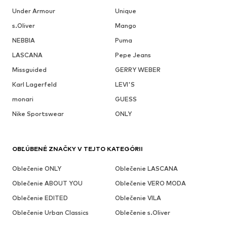
Under Armour
Unique
s.Oliver
Mango
NEBBIA
Puma
LASCANA
Pepe Jeans
Missguided
GERRY WEBER
Karl Lagerfeld
LEVI'S
monari
GUESS
Nike Sportswear
ONLY
OBĽÚBENÉ ZNAČKY V TEJTO KATEGÓRII
Oblečenie ONLY
Oblečenie LASCANA
Oblečenie ABOUT YOU
Oblečenie VERO MODA
Oblečenie EDITED
Oblečenie VILA
Oblečenie Urban Classics
Oblečenie s.Oliver