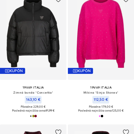
KUPÓN
KUPÓN
19V69 ITALIA
19V69 ITALIA
Zimná bunda 'Concetta'
Mikina 'Sinja Stones'
143,10 €
112,50 €
Pôvodne: 229,00 €
Pôvodne: 179,00 €
Posledná najnižšia cena:
91,99 €
Posledná najnižšia cena:
125,00 €