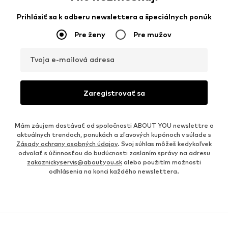
Prihlásiť sa k odberu newslettera a špeciálnych ponúk
Pre ženy
Pre mužov
Tvoja e-mailová adresa
Zaregistrovať sa
Mám záujem dostávať od spoločnosti ABOUT YOU newslettre o
aktuálnych trendoch, ponukách a zľavových kupónoch v súlade s
Zásady ochrany osobných údajov
. Svoj súhlas môžeš kedykoľvek
odvolať s účinnosťou do budúcnosti zaslaním správy na adresu
zakaznickyservis@aboutyou.sk
alebo použitím možnosti
odhlásenia na konci každého newslettera.