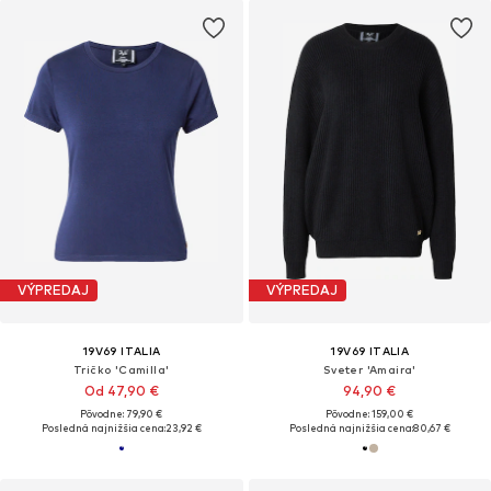
VÝPREDAJ
VÝPREDAJ
19V69 ITALIA
19V69 ITALIA
Tričko 'Camilla'
Sveter 'Amaira'
Od 47,90 €
94,90 €
Pôvodne: 79,90 €
Pôvodne: 159,00 €
Posledná najnižšia cena:
23,92 €
Posledná najnižšia cena:
80,67 €