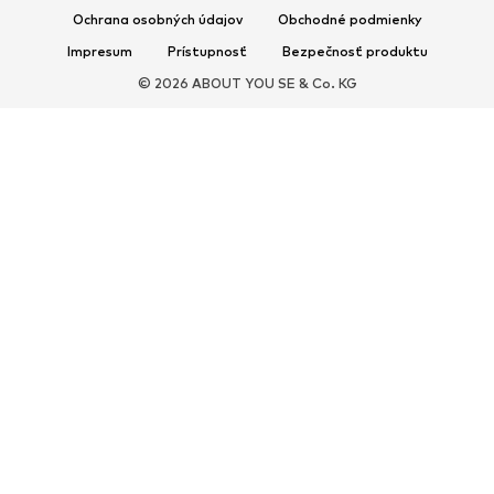
Exkluzívne
Ochrana osobných údajov
Obchodné podmienky
Impresum
Prístupnosť
Bezpečnosť produktu
ŠPORT
© 2026 ABOUT YOU SE & Co. KG
Športové oblečenie
Druhy športov
Športová obuv
Športové batohy a tašky
Športové doplnky
DOPLNKY
Nové
Tašky & batohy
Bižutéria
Šály & šatky
Klobúky & čiapky
Opasky
Peňaženky & púzdra
Slnečné okuliare
Hodinky
Bytové doplnky
Vlasové doplnky
Rukavice
Exkluzívne
Upcyklácia