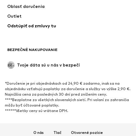
Oblasť doručenia
Bielizeň
Blúzky & tuniky
Outlet
Kabáty
Sukne
Odstúpiť od zmluvy tu
Plavky
Mikiny
Saká
Overaly
Móda pre plnoštíhle
Tehotenské oblečenie
BEZPEČNÉ NAKUPOVANIE
Príležitosti
Exkluzívne
Upcyklácia
Tvoje dáta sú u nás v bezpečí
OBUV
*Doručenie je pri objednávkach od 24,90 € zadarmo, inak sa na
Nové
Obľúbené
objednávku vzťahujú poplatky za doručenie a služby vo výške 2,90 €.
Najnižšia cena za posledných 30 dní pred znížením ceny.
Tenisky
Členkové čižmy
****Bezplatne zo všetkých slovenských sietí. Pri volaní zo zahraničia
Topánky na vysokom podpätku
Čižmy
môžu byť účtované poplatky.
******Všetky ceny sú vrátane DPH.
Sandále
Poltopánky
Športová obuv
Baleríny
Šľapky
Papuče
O nás
Tlač
Otvorené pozície