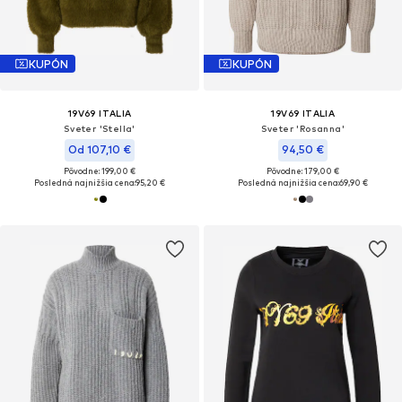
KUPÓN
KUPÓN
19V69 ITALIA
19V69 ITALIA
Sveter 'Stella'
Sveter 'Rosanna'
Od 107,10 €
94,50 €
Pôvodne: 199,00 €
Pôvodne: 179,00 €
Posledná najnižšia cena:
95,20 €
Posledná najnižšia cena:
69,90 €