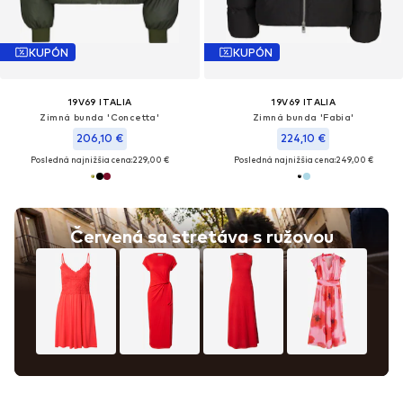
KUPÓN
KUPÓN
19V69 ITALIA
19V69 ITALIA
Zimná bunda 'Concetta'
Zimná bunda 'Fabia'
206,10 €
224,10 €
Posledná najnižšia cena:
229,00 €
Posledná najnižšia cena:
249,00 €
Červená sa stretáva s ružovou