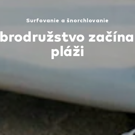
Surfovanie a šnorchlovanie
brodružstvo začína
pláži