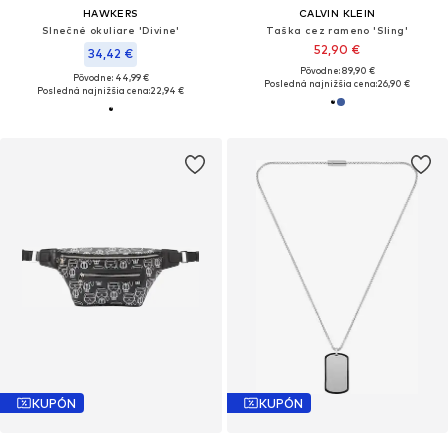
HAWKERS
CALVIN KLEIN
Slnečné okuliare 'Divine'
Taška cez rameno 'Sling'
52,90 €
34,42 €
Pôvodne: 89,90 €
Pôvodne: 44,99 €
Posledná najnižšia cena:
26,90 €
Posledná najnižšia cena:
22,94 €
KUPÓN
KUPÓN