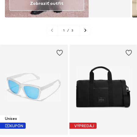
Zobraziť outfit
1
/
3
Unisex
KUPÓN
VÝPREDAJ