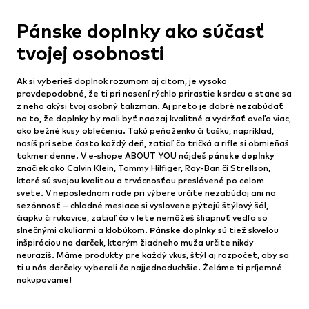
Pánske doplnky ako súčasť
tvojej osobnosti
Ak si vyberieš doplnok rozumom aj citom, je vysoko
pravdepodobné, že ti pri nosení rýchlo prirastie k srdcu a stane sa
z neho akýsi tvoj osobný talizman. Aj preto je dobré nezabúdať
na to, že doplnky by mali byť naozaj kvalitné a vydržať oveľa viac,
ako bežné kusy oblečenia. Takú peňaženku či tašku, napríklad,
nosíš pri sebe často každý deň, zatiaľ čo tričká a rifle si obmieňaš
takmer denne. V e-shope ABOUT YOU nájdeš
pánske doplnky
značiek ako Calvin Klein, Tommy Hilfiger, Ray-Ban či Strellson,
ktoré sú svojou kvalitou a trvácnosťou preslávené po celom
svete. V neposlednom rade pri výbere určite nezabúdaj ani na
sezónnosť – chladné mesiace si vyslovene pýtajú štýlový šál,
čiapku či rukavice, zatiaľ čo v lete nemôžeš šliapnuť vedľa so
slnečnými okuliarmi a klobúkom.
Pánske doplnky
sú tiež skvelou
inšpiráciou na darček, ktorým žiadneho muža určite nikdy
neurazíš. Máme produkty pre každý vkus, štýl aj rozpočet, aby sa
ti u nás darčeky vyberali čo najjednoduchšie. Želáme ti príjemné
nakupovanie!