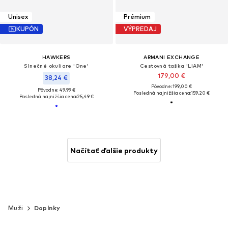
Unisex
Prémium
KUPÓN
VÝPREDAJ
HAWKERS
ARMANI EXCHANGE
Slnečné okuliare 'One'
Cestovná taška 'LIAM'
179,00 €
38,24 €
Pôvodne: 199,00 €
Pôvodne: 49,99 €
Posledná najnižšia cena:
159,20 €
Posledná najnižšia cena:
25,49 €
Načítať ďalšie produkty
Muži
Doplnky