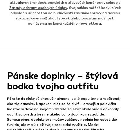
aktuálnych trendoch, ponukách a zľavových kupónoch v súlade s
Zásady ochrany osobných údajov
. Svoj súhlas môžeš kedykoľvek
odvolať s účinnosťou do budúcnosti zaslaním správy na adresu
zakaznickyservis@aboutyou.sk
alebo použitím možnosti
odhlásenia na konci každého newslettera.
Pánske doplnky – štýlová
bodka tvojho outfitu
Pánske doplnky
sú dnes už najmenej také populárne a rozšírené,
ako tie dámske. Napokon, niet sa čo diviť – drsnejšia polovička
ľudstva si dáva na svojom vzhľade záležať stále viac a dokonalý
outfit sa predsa bez nejakého toho doplnku nezaobíde.
Samozrejme, doplnky pre mužov väčšinou neplnia len estetickú
funkciu, ale majú tiež svoje praktické využitie. Medzi
najobľúbenejšie
pánske doplnky
patria opasky, šiltovky,