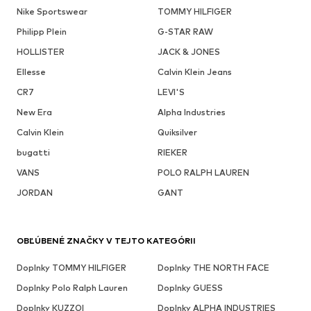
Nike Sportswear
TOMMY HILFIGER
Philipp Plein
G-STAR RAW
HOLLISTER
JACK & JONES
Ellesse
Calvin Klein Jeans
CR7
LEVI'S
New Era
Alpha Industries
Calvin Klein
Quiksilver
bugatti
RIEKER
VANS
POLO RALPH LAUREN
JORDAN
GANT
OBĽÚBENÉ ZNAČKY V TEJTO KATEGÓRII
Doplnky TOMMY HILFIGER
Doplnky THE NORTH FACE
Doplnky Polo Ralph Lauren
Doplnky GUESS
Doplnky KUZZOI
Doplnky ALPHA INDUSTRIES