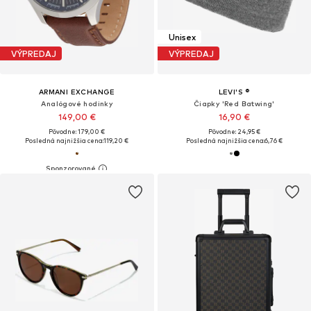
Unisex
VÝPREDAJ
VÝPREDAJ
ARMANI EXCHANGE
LEVI'S ®
Analógové hodinky
Čiapky 'Red Batwing'
149,00 €
16,90 €
Pôvodne: 179,00 €
Pôvodne: 24,95 €
Posledná najnižšia cena:
119,20 €
Posledná najnižšia cena:
6,76 €