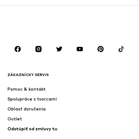
Kabáty
Obleky & saká
Plavky
Väčšie veľkosti
Obuv
Sport
Doplnky
Premium
OBLEČENIE
Nové
Obľúbené
Tričká
Rifle
ZÁKAZNÍCKY SERVIS
Bundy
Mikiny
Nohavice
Košele
Pomoc & kontakt
Bielizeň
Svetre & kardigány
Spolupráce s tvorcami
Obleky & saká
Kabáty
Oblasť doručenia
Plavky
Väčšie veľkosti
Outlet
Príležitosti
Exkluzívne
Odstúpiť od zmluvy tu
Upcyklácia