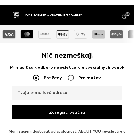
MOŽNOSŤ VR
DOBIERKA
DNÍ
Nič nezmeškaj!
Prihlásiť sa k odberu newslettera a špeciálnych ponúk
Pre ženy
Pre mužov
Tvoja e-mailová adresa
Zaregistrovať sa
Mám záujem dostávať od spoločnosti ABOUT YOU newslettre o