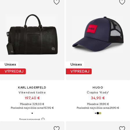
Unisex
Unisex
VÝPREDAJ
VÝPREDAJ
KARL LAGERFELD
HUGO
Víkendová taška
Čiapka 'Kody'
197,40 €
34,90 €
Pôvodne: 329,00 €
Pôvodne: 39,90 €
Posledná najnižšia cena:
157,92 €
Posledná najnižšia cena:
29,90 €