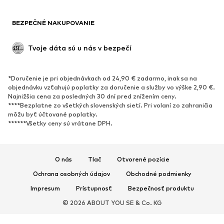
OBUV
BEZPEČNÉ NAKUPOVANIE
Nové
Obľúbené
Kanady & čižmy
Tenisky
Tvoje dáta sú u nás v bezpečí
Poltopánky
Športová obuv
Otvorená obuv
Exkluzívne
*Doručenie je pri objednávkach od 24,90 € zadarmo, inak sa na
objednávku vzťahujú poplatky za doručenie a služby vo výške 2,90 €.
ŠPORT
Najnižšia cena za posledných 30 dní pred znížením ceny.
****Bezplatne zo všetkých slovenských sietí. Pri volaní zo zahraničia
Športové oblečenie
Druhy športov
môžu byť účtované poplatky.
******Všetky ceny sú vrátane DPH.
Športová obuv
Športové batohy a tašky
Športové doplnky
O nás
Tlač
Otvorené pozície
DOPLNKY
Ochrana osobných údajov
Obchodné podmienky
Nové
Šiltovky & čiapky
Impresum
Prístupnosť
Bezpečnosť produktu
Opasky
Tašky & batohy
© 2026 ABOUT YOU SE & Co. KG
Hodinky
Bižutéria