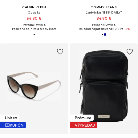
CALVIN KLEIN
TOMMY JEANS
Opasky
Ľadvinka 'ESS DAILY'
54,90 €
34,90 €
Pôvodne: 69,90 €
Pôvodne: 49,90 €
Posledná najnižšia cena:
21,96 €
Posledná najnižšia cena:
40,41 €
-13%
Unisex
Prémium
KUPÓN
VÝPREDAJ