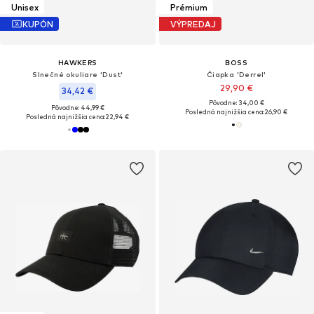
Unisex
Prémium
KUPÓN
VÝPREDAJ
HAWKERS
BOSS
Slnečné okuliare 'Dust'
Čiapka 'Derrel'
29,90 €
34,42 €
Pôvodne: 34,00 €
Pôvodne: 44,99 €
Posledná najnižšia cena:
26,90 €
Posledná najnižšia cena:
22,94 €