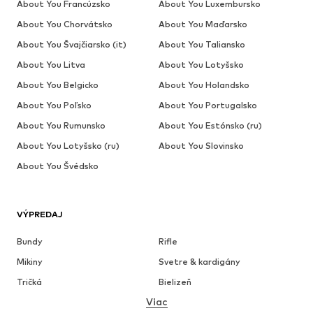
About You Francúzsko
About You Luxembursko
About You Chorvátsko
About You Maďarsko
About You Švajčiarsko (it)
About You Taliansko
About You Litva
About You Lotyšsko
About You Belgicko
About You Holandsko
About You Poľsko
About You Portugalsko
About You Rumunsko
About You Estónsko (ru)
About You Lotyšsko (ru)
About You Slovinsko
About You Švédsko
VÝPREDAJ
Bundy
Rifle
Mikiny
Svetre & kardigány
Tričká
Bielizeň
Viac
Nohavice
Košele