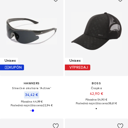
Unisex
Unisex
KUPÓN
VÝPREDAJ
HAWKERS
BOSS
Slnečné okuliare 'Active'
Čiapka
42,90 €
34,42 €
Pôvodne: 54,90 €
Pôvodne: 44,99 €
Posledná najnižšia cena:
38,61 €
Posledná najnižšia cena:
22,94 €