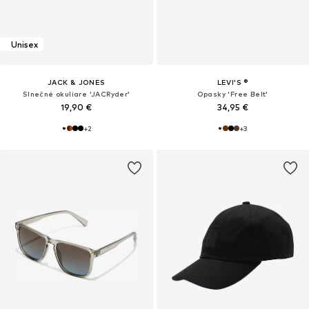
Unisex
JACK & JONES
LEVI'S ®
Slnečné okuliare 'JACRyder'
Opasky 'Free Belt'
19,90 €
34,95 €
+
2
+
3