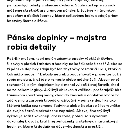
peňaženky, hodinky či slnečné okuliare. Stále častejšie sa však
môžeme stretnúť aj s trendom pánskej bižutérie – náramkov,
prsteňov a ďalších šperkov, ktoré celkovému looku dodajú priam
hviezdny šmrnc a šťavu.
Pánske doplnky – majstra
robia detaily
Patríš k mužom, ktorí majú v zásuvke opasky všetkých štýlov,
šiltovky v piatich farbách a hodinky na každú príležitosť? Alebo sa
ti
pánske doplnky
zdajú byť len zbytočný rozmar či luxus, ktorý aj
tak nikto neocení? Detaily netreba podceňovať – práve tie totiž
robia majstra, či už ide o remeslo alebo módny štýl. Ak sa nevieš
rozhodnúť, akým doplnkom by si mohol vylepšiť svoj šatník, choď
na to celkom logicky. Aký štýl obliekania väčšinou preferuješ? Ak si
fanúšikom športovej módy, choď do značiek a doplnkov, ktoré to
zdôraznia a zároveň ti budú aj užitočné –
pánske doplnky
ako
štýlová taška cez rameno, ľadvinka alebo čiapka so šiltom určite
do tvojho šatníka prirodzene zapadnú. Ak tvoj životný štýl
vyžaduje sofistikovanejší dress code, pohraj sa s výberom
dokonalej kravaty, kvalitnej peňaženky či štýlových náramkových
hodiniek, ktoré ti dodajú na dôveryhodnosti a prestíži.