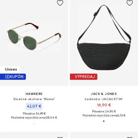
Unisex
KUPÓN
VÝPREDAJ
HAWKERS
JACK & JONES
Slnečné okuliare 'Moma'
Ľadvinka 'JACAUSTIN'
16,90 €
42,07 €
Pôvodne: 24,90 €
Pôvodne: 54,99 €
Posledná najnižšia cena:
6,76 €
Posledná najnižšia cena:
28,04 €