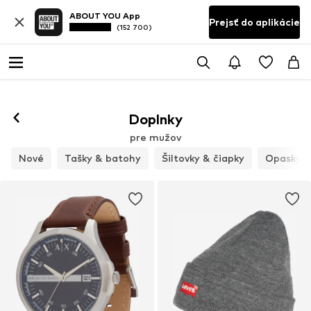
ABOUT YOU App
Prejsť do aplikácie
(152 700)
Doplnky
pre mužov
Nové
Tašky & batohy
Šiltovky & čiapky
Opasky