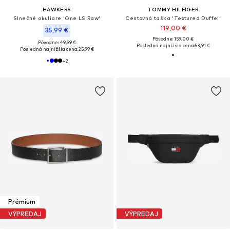
HAWKERS
TOMMY HILFIGER
Slnečné okuliare 'One LS Raw'
Cestovná taška 'Textured Duffel'
119,00 €
35,99 €
Pôvodne: 159,00 €
Pôvodne: 49,99 €
Posledná najnižšia cena:
53,91 €
Posledná najnižšia cena:
25,99 €
+
2
Prémium
VÝPREDAJ
VÝPREDAJ