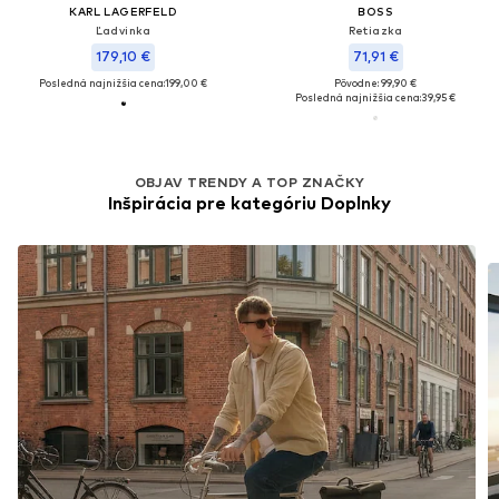
KARL LAGERFELD
BOSS
Ľadvinka
Retiazka
179,10 €
71,91 €
Posledná najnižšia cena:
199,00 €
Pôvodne: 99,90 €
Posledná najnižšia cena:
39,95 €
OBJAV TRENDY A TOP ZNAČKY
Inšpirácia pre kategóriu Doplnky