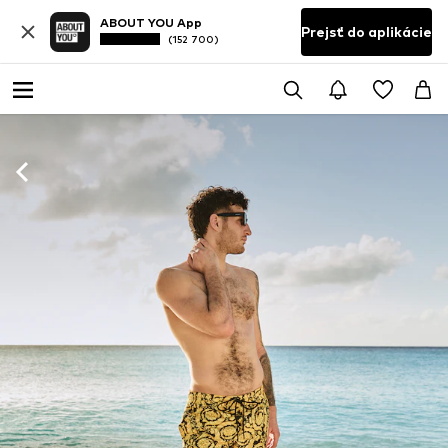
ABOUT YOU App
Prejsť do aplikácie
(152 700)