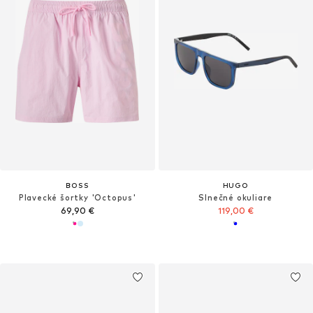
BOSS
HUGO
Plavecké šortky 'Octopus'
Slnečné okuliare
69,90 €
119,00 €