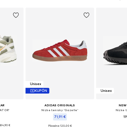
íka
Pridať do košíka
Pridať
Unisex
KUPÓN
Unisex
EAR
ADIDAS ORIGINALS
NEW
IATOR'
Nízke tenisky 'Gazelle'
Nízke t
71,91 €
11
:
84,90 €
+
2
Pôvodne: 120,00 €
Dostupné v m