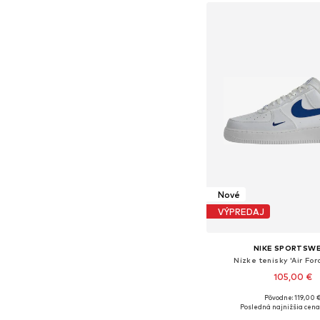
Nové
VÝPREDAJ
NIKE SPORTSW
Nízke tenisky 'Air For
105,00 €
Pôvodne: 119,00 
Dostupné v mnohých ve
Posledná najnižšia cena