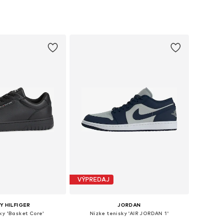
nohých veľkostiach
Dostupné v mnohých veľkostiach
 do košíka
Pridať do košíka
VÝPREDAJ
 HILFIGER
JORDAN
ky 'Basket Core'
Nízke tenisky 'AIR JORDAN 1'