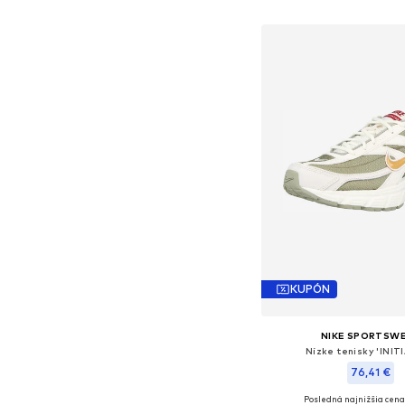
Pridať do koš
KUPÓN
NIKE SPORTSW
Nízke tenisky 'INIT
76,41 €
Posledná najnižšia cena