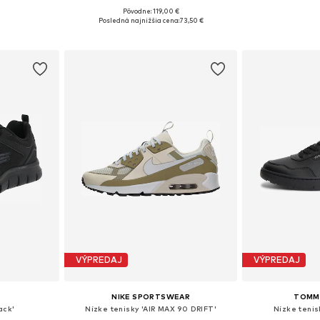
+
2
Pôvodne: 119,00 €
ľkostiach
Dostupné v mnohých veľkostiach
Dostupné v m
Posledná najnižšia cena:
73,50 €
íka
Pridať do košíka
Pridať
VÝPREDAJ
VÝPREDAJ
NIKE SPORTSWEAR
TOMMY
ack'
Nízke tenisky 'AIR MAX 90 DRIFT'
Nízke tenis