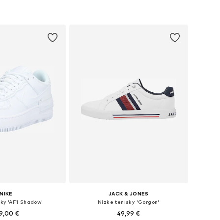
 do košíka
NIKE
JACK & JONES
sky 'AF1 Shadow'
Nízke tenisky 'Gorgon'
9,00 €
49,99 €