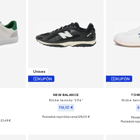
Unisex
KUPÓN
KUPÓN
NEW BALANCE
TOM
Nízke tenisky '204'
Nízke teni
116,10 €
6
Posledná najnižšia cena:
129,00 €
Pôvod
ľkostiach
Dostupné v mnohých veľkostiach
Dostupné veľkosti:
:
31,49 €
Posledná najn
íka
Pridať do košíka
Pridať