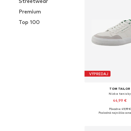
Streetwear
Premium
Top 100
VÝPREDAJ
TOM TAILOR
Nízke tenisky
44,99 €
Pôvodne: 49,99 €
Dostupné v mnohých ve
Posledná najnižšia cena
Pridať do koš