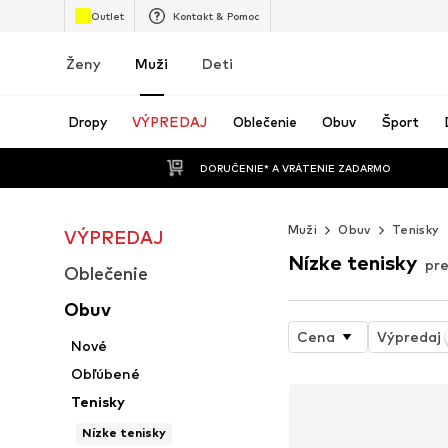
Outlet
Kontakt & Pomoc
Ženy
Muži
Deti
Dropy
VÝPREDAJ
Oblečenie
Obuv
Šport
 DORUČENIE* A VRÁTENIE ZADARMO
Muži
Obuv
Tenisky
VÝPREDAJ
Nízke tenisky
pr
Oblečenie
Obuv
Cena
Výpredaj
Nové
Obľúbené
Tenisky
Nízke tenisky