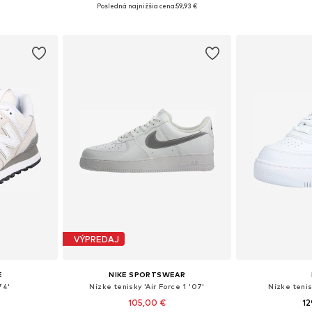
ľkostiach
Dostupné v mnohých veľkostiach
Posledná najnižšia cena:
59,93 €
Pridať
íka
Pridať do košíka
VÝPREDAJ
E
NIKE SPORTSWEAR
74'
Nízke tenisky 'Air Force 1 '07'
Nízke teni
105,00 €
12