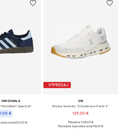
VÝPREDAJ
 ORIGINALS
ON
 'Handball Spezial'
Nízke tenisky 'Cloudnova Form 2'
9,00 €
129,00 €
Pôvodne: 149,00 €
ižšia cena:
110,00 €
Dostupné v mnohých veľkostiach
nohých veľkostiach
Posledná najnižšia cena:
116,10 €
Pridať do košíka
 do košíka