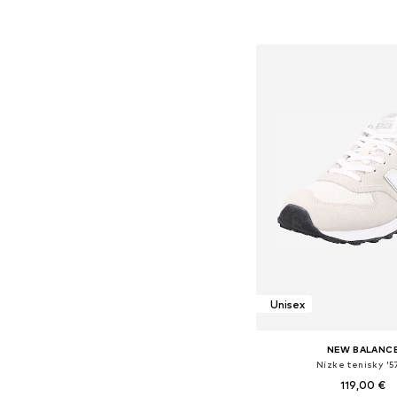
Dostupné v mnohých ve
Pridať do koš
Unisex
NEW BALANC
Nízke tenisky '5
119,00 €