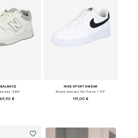
 BALANCE
NIKE SPORTSWEAR
enisky '480'
Nízke tenisky 'Air Force 1 07'
69,90 €
119,00 €
nohých veľkostiach
Dostupné v mnohých veľkostiach
 do košíka
Pridať do košíka