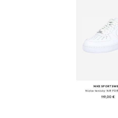
NIKE SPORTSW
Nízke tenisky 'AIR FO
119,00 €
Dostupné v mnohých ve
Pridať do koš