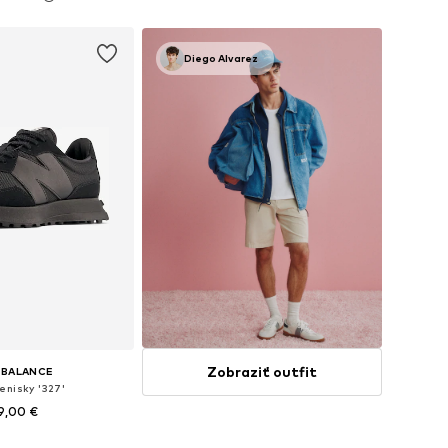
 do košíka
Pridať do košíka
Diego Alvarez
Zobraziť outfit
 BALANCE
enisky '327'
9,00 €
nohých veľkostiach