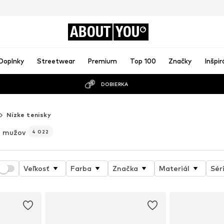
ABOUT
YOU
Doplnky
Streetwear
Premium
Top 100
Značky
Inšpir
DOBIERKA
Nízke tenisky
e mužov
4 022
Veľkosť
Farba
Značka
Materiál
Sér