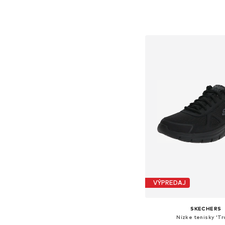
+
2
Dostupné v mnohých ve
Pridať do koš
VÝPREDAJ
SKECHERS
Nízke tenisky 'Tr