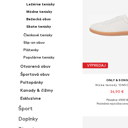
Ležérne tenisky
Módne tenisky
Bežecká obuv
Skate tenisky
Členkové tenisky
Slip-on obuv
Plátenky
Populárne tenisky
VÝPREDAJ
Otvorená obuv
Športová obuv
ONLY & SON
Poltopánky
Nízke tenisky 'ONS
Kanady & čižmy
34,90 €
Exkluzívne
Pôvodne: 49,90 €
Dostupné veľkosti: 41, 42, 4
Posledná najnižšia cena
Šport
Pridať do koš
Doplnky