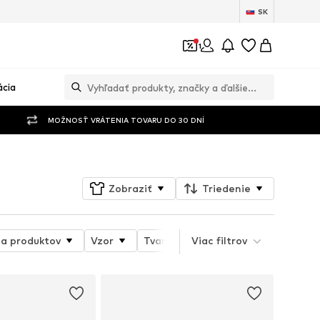
SK
1
ácia
MOŽNOSŤ VRÁTENIA TOVARU DO 30 DNÍ
Zobraziť
Triedenie
ia produktov
Vzor
Tvar topánky
Viac filtrov
Výška podpätk