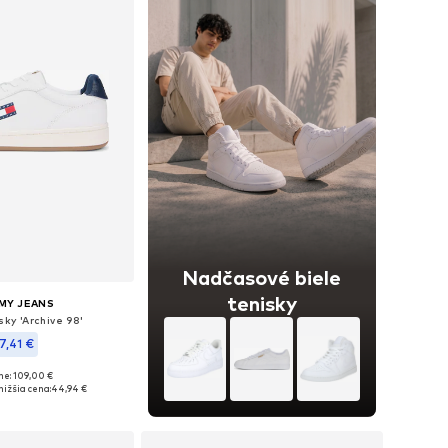
Nadčasové biele
tenisky
MY JEANS
sky 'Archive 98'
7,41 €
ne: 109,00 €
 40, 41, 42, 43, 44, 45
ižšia cena:
44,94 €
 do košíka