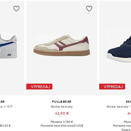
VÝPREDAJ
VÝPREDAJ
EAR
PULL&BEAR
SK
ce 1 '07'
Nízke tenisky
Nízke tenisky
42,90 €
6
€
Pôvodne: 47,90 €
Pôvod
ľkostiach
Dostupné veľkosti: 40, 41, 42, 43, 44, 45
Dostupné veľkosti:
:
83,30 €
Posledná najnižšia cena:
21,45 €
Posledná najn