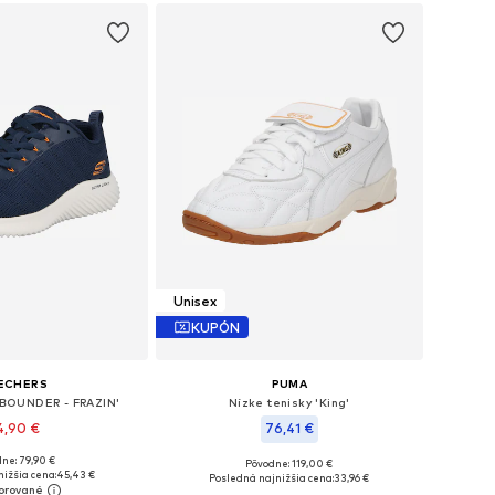
Unisex
KUPÓN
ECHERS
PUMA
 'BOUNDER - FRAZIN'
Nízke tenisky 'King'
4,90 €
76,41 €
ne: 79,90 €
Pôvodne: 119,00 €
 40, 41, 42, 43, 44, 45
Dostupné v mnohých veľkostiach
ižšia cena:
45,43 €
Posledná najnižšia cena:
33,96 €