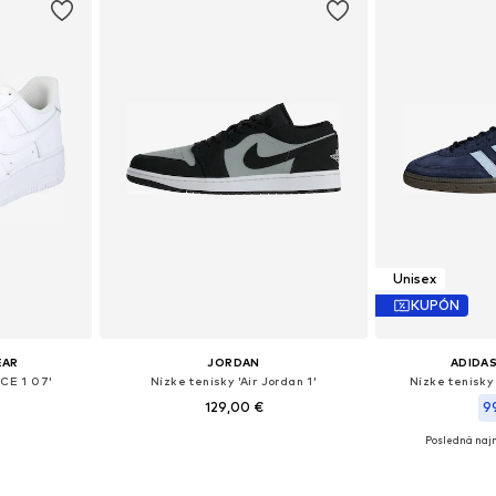
Unisex
KUPÓN
EAR
JORDAN
ADIDAS
RCE 1 07'
Nízke tenisky 'Air Jordan 1'
Nízke tenisky
129,00 €
9
+
1
Posledná najn
ľkostiach
Dostupné v mnohých veľkostiach
Dostupné v m
íka
Pridať do košíka
Pridať