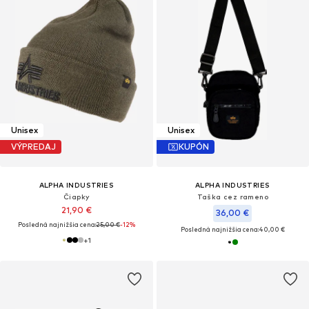
Unisex
Unisex
VÝPREDAJ
KUPÓN
ALPHA INDUSTRIES
ALPHA INDUSTRIES
Čiapky
Taška cez rameno
21,90 €
36,00 €
Posledná najnižšia cena:
25,00 €
-12%
Posledná najnižšia cena:
40,00 €
+
1