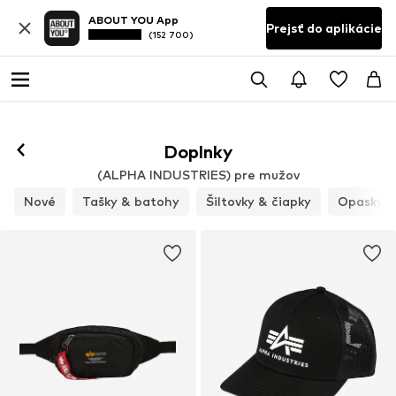
ABOUT YOU App
Prejsť do aplikácie
(152 700)
Doplnky
(ALPHA INDUSTRIES) pre mužov
Nové
Tašky & batohy
Šiltovky & čiapky
Opasky