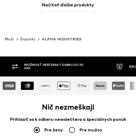
Načítať ďalšie produkty
Muži
Doplnky
ALPHA INDUSTRIES
MOŽNOSŤ VRÁTENIA TOVARU DO 30
ŠIR
DNÍ
Nič nezmeškaj!
Prihlásiť sa k odberu newslettera a špeciálnych ponúk
Pre ženy
Pre mužov