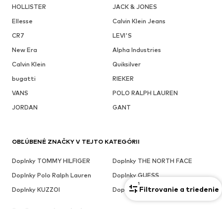
HOLLISTER
JACK & JONES
Ellesse
Calvin Klein Jeans
CR7
LEVI'S
New Era
Alpha Industries
Calvin Klein
Quiksilver
bugatti
RIEKER
VANS
POLO RALPH LAUREN
JORDAN
GANT
OBĽÚBENÉ ZNAČKY V TEJTO KATEGÓRII
Doplnky TOMMY HILFIGER
Doplnky THE NORTH FACE
Doplnky Polo Ralph Lauren
Doplnky GUESS
1
Filtrovanie a triedenie
Doplnky KUZZOI
Doplnky Jordan
ĎALŠIE ZAUJÍMAVÉ TÉMY