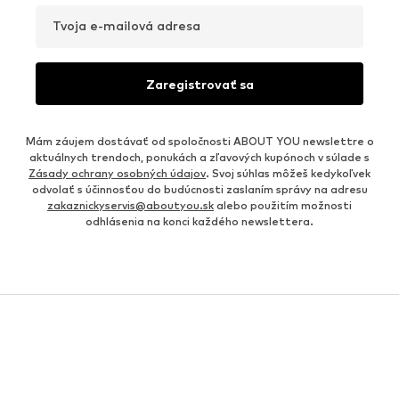
Tvoja e-mailová adresa
Zaregistrovať sa
Mám záujem dostávať od spoločnosti ABOUT YOU newslettre o
aktuálnych trendoch, ponukách a zľavových kupónoch v súlade s
Zásady ochrany osobných údajov
. Svoj súhlas môžeš kedykoľvek
odvolať s účinnosťou do budúcnosti zaslaním správy na adresu
zakaznickyservis@aboutyou.sk
alebo použitím možnosti
odhlásenia na konci každého newslettera.