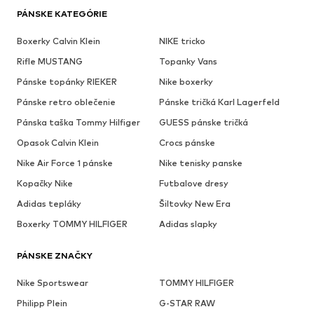
PÁNSKE KATEGÓRIE
Boxerky Calvin Klein
NIKE tricko
Rifle MUSTANG
Topanky Vans
Pánske topánky RIEKER
Nike boxerky
Pánske retro oblečenie
Pánske tričká Karl Lagerfeld
Pánska taška Tommy Hilfiger
GUESS pánske tričká
Opasok Calvin Klein
Crocs pánske
Nike Air Force 1 pánske
Nike tenisky panske
Kopačky Nike
Futbalove dresy
Adidas tepláky
Šiltovky New Era
Boxerky TOMMY HILFIGER
Adidas slapky
PÁNSKE ZNAČKY
Nike Sportswear
TOMMY HILFIGER
Philipp Plein
G-STAR RAW