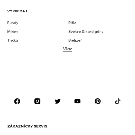
VÝPREDAJ
Bundy
Rifle
Mikiny
Svetre & kardigány
Tričká
Bielizeň
Viac
Nohavice
Košele
Kabáty
Obleky & saká
Plavky
Väčšie veľkosti
Obuv
Sport
Doplnky
Premium
OBLEČENIE
Nové
Obľúbené
Tričká
Rifle
ZÁKAZNÍCKY SERVIS
Bundy
Mikiny