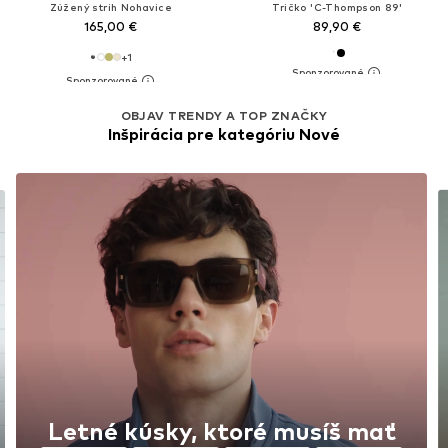
Zúžený strih Nohavice
Tričko 'C-Thompson 89'
165,00 €
89,90 €
+
1
OBJAV TRENDY A TOP ZNAČKY
Inšpirácia pre kategóriu Nové
Letné kúsky, ktoré musíš mať