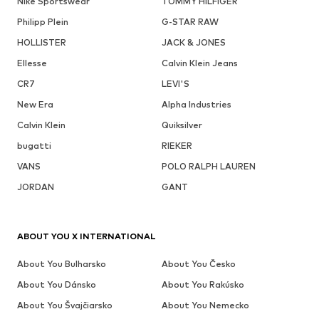
Nike Sportswear
TOMMY HILFIGER
Philipp Plein
G-STAR RAW
HOLLISTER
JACK & JONES
Ellesse
Calvin Klein Jeans
CR7
LEVI'S
New Era
Alpha Industries
Calvin Klein
Quiksilver
bugatti
RIEKER
VANS
POLO RALPH LAUREN
JORDAN
GANT
ABOUT YOU X INTERNATIONAL
About You Bulharsko
About You Česko
About You Dánsko
About You Rakúsko
About You Švajčiarsko
About You Nemecko