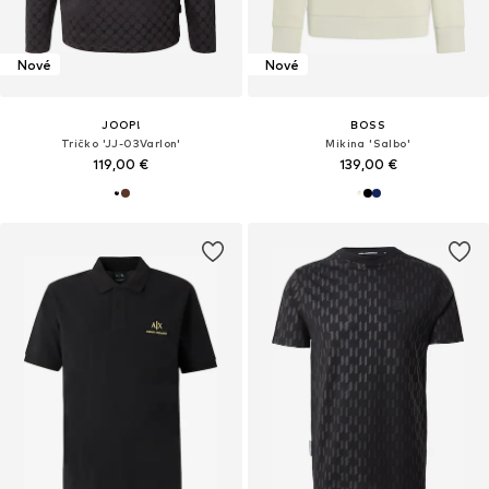
Nové
Nové
JOOP!
BOSS
Tričko 'JJ-03Varlon'
Mikina 'Salbo'
119,00 €
139,00 €