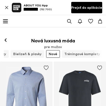
ABOUT YOU App
Prejsť do aplikácie
(152 700)
Nová luxusná móda
pre mužov
lnky
Bielizeň & plavky
Nové
Tréningové komplety