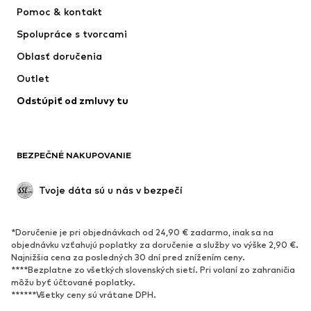
Nohavice
Košele
Pomoc & kontakt
Bielizeň
Svetre & kardigány
Spolupráce s tvorcami
Obleky & saká
Kabáty
Oblasť doručenia
Plavky
Väčšie veľkosti
Outlet
Príležitosti
Exkluzívne
Odstúpiť od zmluvy tu
Upcyklácia
OBUV
BEZPEČNÉ NAKUPOVANIE
Nové
Obľúbené
Kanady & čižmy
Tenisky
Tvoje dáta sú u nás v bezpečí
Poltopánky
Športová obuv
Otvorená obuv
Exkluzívne
*Doručenie je pri objednávkach od 24,90 € zadarmo, inak sa na
objednávku vzťahujú poplatky za doručenie a služby vo výške 2,90 €.
ŠPORT
Najnižšia cena za posledných 30 dní pred znížením ceny.
****Bezplatne zo všetkých slovenských sietí. Pri volaní zo zahraničia
Športové oblečenie
Druhy športov
môžu byť účtované poplatky.
******Všetky ceny sú vrátane DPH.
Športová obuv
Športové batohy a tašky