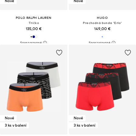
Nové
Nové
POLO RALPH LAUREN
HUGO
Tričko
Prechodná bunda 'Erlo'
135,00 €
149,00 €
Nové
Nové
3 ks v balení
3 ks v balení