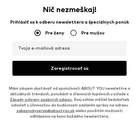
Nič nezmeškaj!
Prihlásiť sa k odberu newslettera a špeciálnych ponúk
Pre ženy
Pre mužov
Tvoja e-mailová adresa
Zaregistrovať sa
Mám záujem dostávať od spoločnosti ABOUT YOU newslettre o
aktuálnych trendoch, ponukách a zľavových kupónoch v súlade s
Zásady ochrany osobných údajov
. Svoj súhlas môžeš kedykoľvek
odvolať s účinnosťou do budúcnosti zaslaním správy na adresu
zakaznickyservis@aboutyou.sk
alebo použitím možnosti
odhlásenia na konci každého newslettera.