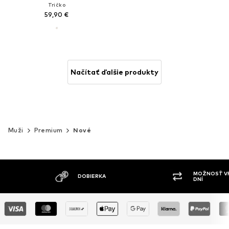
Tričko
59,90 €
Načítať ďalšie produkty
Muži
Premium
Nové
MOŽNOSŤ VRÁTENIA TOVARU DO 30
ŠIR
DNÍ