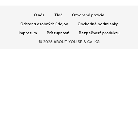
Športové doplnky
O nás
Tlač
Otvorené pozície
DOPLNKY
Ochrana osobných údajov
Obchodné podmienky
Nové
Šiltovky & čiapky
Impresum
Prístupnosť
Bezpečnosť produktu
Opasky
Tašky & batohy
© 2026 ABOUT YOU SE & Co. KG
Hodinky
Bižutéria
Slnečné okuliare
Peňaženky & púzdra
Kravaty & doplnky
Šály & šatky
Rukavice
Bytové doplnky
Exkluzívne
Upcyklácia
PREMIUM
Nové
Tričká
Rifle
Bundy & kabáty
Mikiny
Nohavice
Košele
Bielizeň & plavky