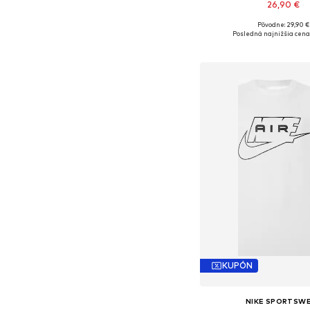
26,90 €
Pôvodne: 29,90 €
Dostupné veľkosti: XS, S, M
Posledná najnižšia cena
Pridať do koš
KUPÓN
NIKE SPORTSW