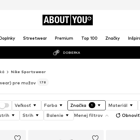
ABOUT
YOU
Doplnky
Streetwear
Premium
Top 100
Značky
Inšpir
DOBIERKA
čká
Nike Sportswear
wear) pre mužov
178
Veľkosť
Farba
Značka
Materiál
1
strih
Strih
Balenie
Menej filtrov
Obnoviť