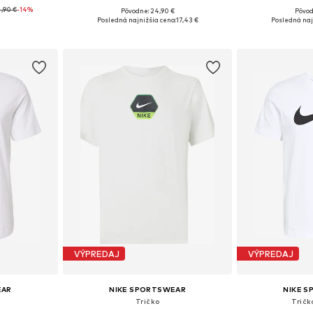
,90 €
-14%
+
8
Pôvodne: 24,90 €
Pôvod
, L, XL, XXL
Dostupné veľkosti: XS, S, M, L, XL
Dostupné veľkosti
Posledná najnižšia cena:
17,43 €
Posledná naj
íka
Pridať do košíka
Pridať
VÝPREDAJ
VÝPREDAJ
EAR
NIKE SPORTSWEAR
NIKE 
Tričko
Tričk