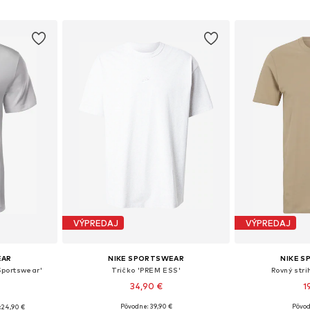
íka
Pridať do košíka
Pridať
VÝPREDAJ
VÝPREDAJ
EAR
NIKE SPORTSWEAR
NIKE 
 Sportswear'
Tričko 'PREM ESS'
Rovný stri
34,90 €
1
+
9
Pôvodne: 39,90 €
Pôvod
:
24,90 €