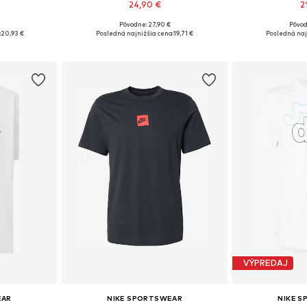
24,90 €
2
Pôvodne: 27,90 €
Pôvod
, L, XL, XXL
Dostupné veľkosti: XS, S, M, L, XL
Dostupné veľkos
:
20,93 €
Posledná najnižšia cena:
19,71 €
Posledná naj
íka
Pridať do košíka
Pridať
VÝPREDAJ
EAR
NIKE SPORTSWEAR
NIKE 