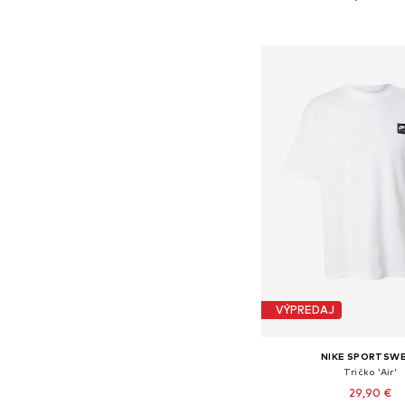
Dostupné veľkosti: XS, S, M
Pridať do koš
VÝPREDAJ
NIKE SPORTSW
Tričko 'Air'
29,90 €