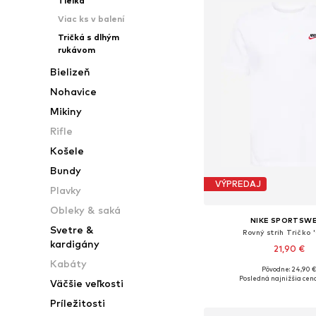
Tielka
Viac ks v balení
Tričká s dlhým
rukávom
Bielizeň
Nohavice
Mikiny
Rifle
Košele
Bundy
VÝPREDAJ
Plavky
Obleky & saká
NIKE SPORTSW
Svetre &
Rovný strih Tričko 
kardigány
21,90 €
Kabáty
+
16
Pôvodne: 24,90 
Dostupné veľkosti: XS, S, M
Posledná najnižšia cena
Väčšie veľkosti
Pridať do koš
Príležitosti