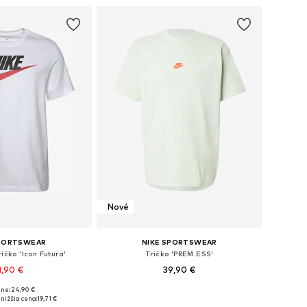
Nové
SPORTSWEAR
NIKE SPORTSWEAR
ričko 'Icon Futura'
Tričko 'PREM ESS'
1,90 €
39,90 €
+
6
+
9
ne: 24,90 €
: XS, S, M, L, XL, XXL
Dostupné veľkosti: XS, S, M, L, XL, XXL
nižšia cena:
19,71 €