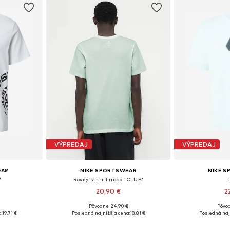
VÝPREDAJ
VÝPREDAJ
EAR
NIKE SPORTSWEAR
NIKE 
'
Rovný strih Tričko 'CLUB'
20,90 €
2
+
16
Pôvodne: 24,90 €
Pôvod
M, L, XL
Dostupné veľkosti: XS, S, M, L, XL, XXL
Dostupné veľko
:
19,71 €
Posledná najnižšia cena:
18,81 €
Posledná naj
íka
Pridať do košíka
Pridať