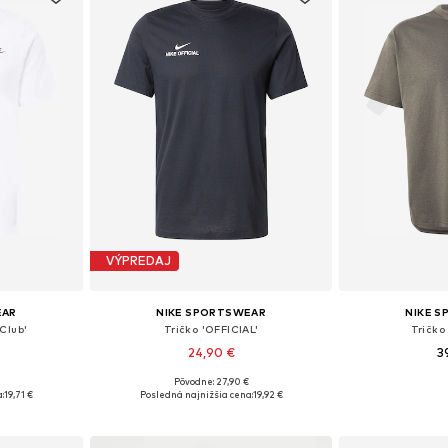
VÝPREDAJ
EAR
NIKE SPORTSWEAR
NIKE 
'Club'
Tričko 'OFFICIAL'
Tričko
24,90 €
3
€
Pôvodne: 27,90 €
, L, XL, XXL
Dostupné veľkosti: XS, S, M, L, XL
Dostupné veľkosti
:
19,71 €
Posledná najnižšia cena:
19,92 €
íka
Pridať do košíka
Pridať