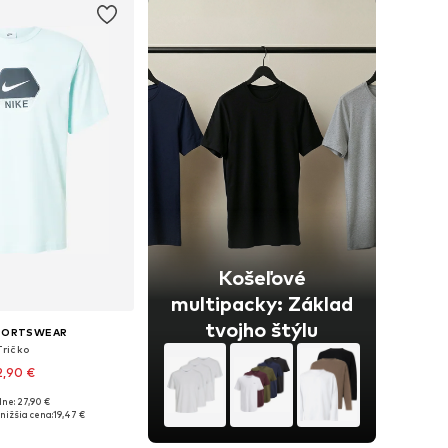
Košeľové
multipacky: Základ
tvojho štýlu
SPORTSWEAR
Tričko
2,90 €
ne: 27,90 €
sti: XS, S, M, L, XL
nižšia cena:
19,47 €
 do košíka