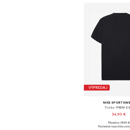
VÝPREDAJ
NIKE SPORTSW
Tričko 'PREM ES
34,90 €
+
9
Pôvodne: 39,90 €
Dostupné veľkosti: XS, S, M
Posledná najnižšia cena