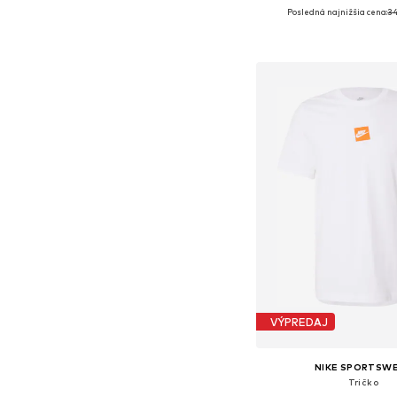
Posledná najnižšia cena:
34
Dostupné veľkosti: XS, S, M
Pridať do koš
VÝPREDAJ
NIKE SPORTSW
Tričko