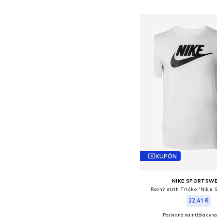
Pridať do koš
KUPÓN
NIKE SPORTSW
Rovný strih Tričko 'Nike
22,41 €
Posledná najnižšia cena
+
6