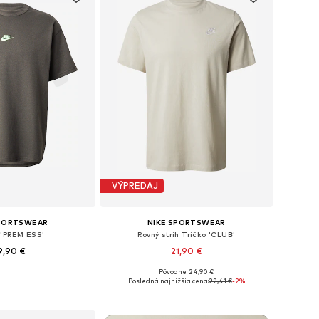
VÝPREDAJ
SPORTSWEAR
NIKE SPORTSWEAR
 'PREM ESS'
Rovný strih Tričko 'CLUB'
9,90 €
21,90 €
+
9
+
16
Pôvodne: 24,90 €
: XS, S, M, L, XL, XXL
Dostupné veľkosti: S, M, L, XXL
Posledná najnižšia cena:
22,41 €
-2%
 do košíka
Pridať do košíka