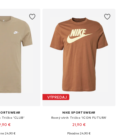
 do košíka
Pridať do košíka
VÝPREDAJ
SPORTSWEAR
NIKE SPORTSWEAR
h Tričko 'CLUB'
Rovný strih Tričko 'ICON FUTURA'
9,90 €
21,90 €
+
16
+
6
ne: 24,90 €
Pôvodne: 24,90 €