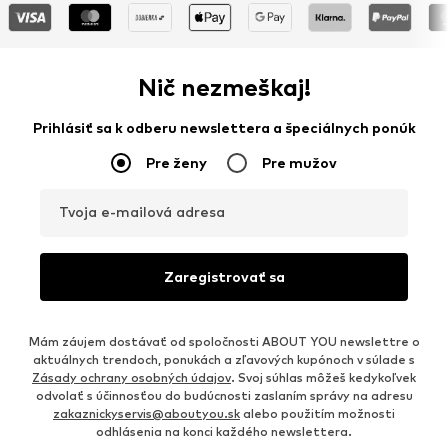
Nič nezmeškaj!
Prihlásiť sa k odberu newslettera a špeciálnych ponúk
Pre ženy
Pre mužov
Tvoja e-mailová adresa
Zaregistrovať sa
Mám záujem dostávať od spoločnosti ABOUT YOU newslettre o
aktuálnych trendoch, ponukách a zľavových kupónoch v súlade s
Zásady ochrany osobných údajov
. Svoj súhlas môžeš kedykoľvek
odvolať s účinnosťou do budúcnosti zaslaním správy na adresu
zakaznickyservis@aboutyou.sk
alebo použitím možnosti
odhlásenia na konci každého newslettera.