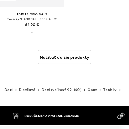
ADIDAS ORIGINALS
Tenisky 'HANDBALL SPEZIAL C'
64,90 €
Načítať ďalšie produkty
Deti
Dievčatá
Deti (veľkosť 92-140)
Obuv
Tenisky
Se
MOŽNOSŤ VR
DOBIERKA
DNÍ