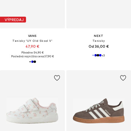
VÝPREDAJ
VANS
NEXT
Tenisky 'UY Old Skool V'
Tenisky
47,90 €
Od 36,00 €
Pôvodne: 54,90 €
+
3
Posledná najnižšia cena:
37,90 €