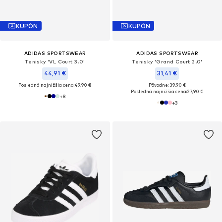
KUPÓN
KUPÓN
ADIDAS SPORTSWEAR
ADIDAS SPORTSWEAR
Tenisky 'VL Court 3.0'
Tenisky 'Grand Court 2.0'
44,91 €
31,41 €
Posledná najnižšia cena:
49,90 €
Pôvodne: 39,90 €
Posledná najnižšia cena:
27,90 €
+
8
+
3