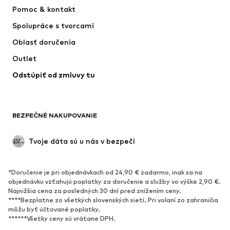
Pomoc & kontakt
ADIDAS PERFORMANCE
Jordan
Spolupráce s tvorcami
Oblasť doručenia
Outlet
Odstúpiť od zmluvy tu
BEZPEČNÉ NAKUPOVANIE
Tvoje dáta sú u nás v bezpečí
*Doručenie je pri objednávkach od 24,90 € zadarmo, inak sa na
objednávku vzťahujú poplatky za doručenie a služby vo výške 2,90 €.
Najnižšia cena za posledných 30 dní pred znížením ceny.
****Bezplatne zo všetkých slovenských sietí. Pri volaní zo zahraničia
môžu byť účtované poplatky.
******Všetky ceny sú vrátane DPH.