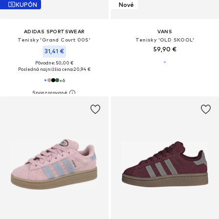
KUPÓN
Nové
ADIDAS SPORTSWEAR
VANS
Tenisky 'Grand Court 00S'
Tenisky 'OLD SKOOL'
59,90 €
31,41 €
Pôvodne: 50,00 €
Posledná najnižšia cena:
20,94 €
+
6