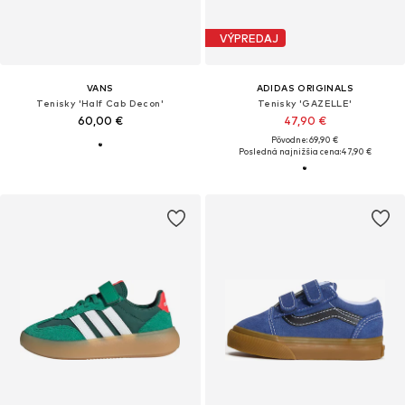
VÝPREDAJ
VANS
ADIDAS ORIGINALS
Tenisky 'Half Cab Decon'
Tenisky 'GAZELLE'
60,00 €
47,90 €
Pôvodne: 69,90 €
Posledná najnižšia cena:
47,90 €