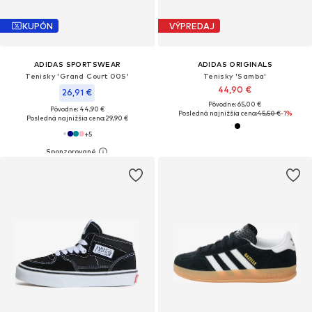
KUPÓN
VÝPREDAJ
ADIDAS SPORTSWEAR
ADIDAS ORIGINALS
Tenisky 'Grand Court 00S'
Tenisky 'Samba'
44,90 €
26,91 €
Pôvodne: 65,00 €
Pôvodne: 44,90 €
Posledná najnižšia cena:
45,50 €
-1%
Posledná najnižšia cena:
29,90 €
+
5