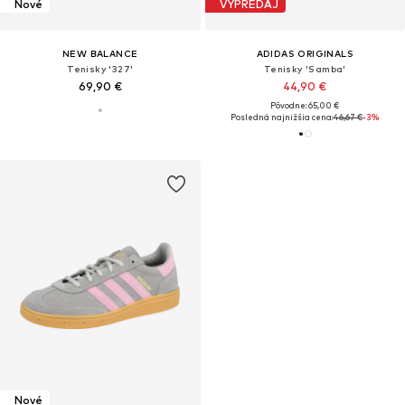
Nové
VÝPREDAJ
NEW BALANCE
ADIDAS ORIGINALS
Tenisky '327'
Tenisky 'Samba'
69,90 €
44,90 €
Pôvodne: 65,00 €
Posledná najnižšia cena:
46,67 €
-3%
Nové