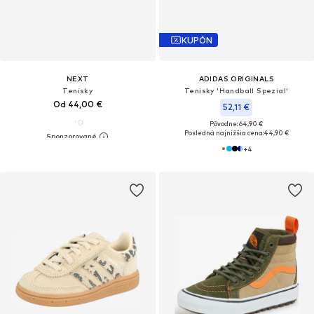
KUPÓN
NEXT
ADIDAS ORIGINALS
Tenisky
Tenisky 'Handball Spezial'
Od 44,00 €
52,11 €
Pôvodne: 64,90 €
Posledná najnižšia cena:
44,90 €
+
4