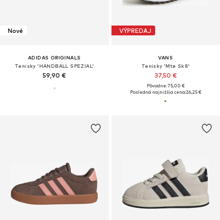
Nové
VÝPREDAJ
ADIDAS ORIGINALS
VANS
Tenisky 'HANDBALL SPEZIAL'
Tenisky 'Mte Sk8'
59,90 €
37,50 €
Pôvodne: 75,00 €
Posledná najnižšia cena:
26,25 €