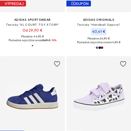
VÝPREDAJ
KUPÓN
ADIDAS SPORTSWEAR
ADIDAS ORIGINALS
Tenisky 'VL COURT TOY STORY'
Tenisky 'Handball Spezial'
Od 29,90 €
40,41 €
Pôvodne: 44,90 €
Pôvodne: 64,90 €
Posledná najnižšia cena:
35,91 €
-16%
Posledná najnižšia cena:
44,90 €