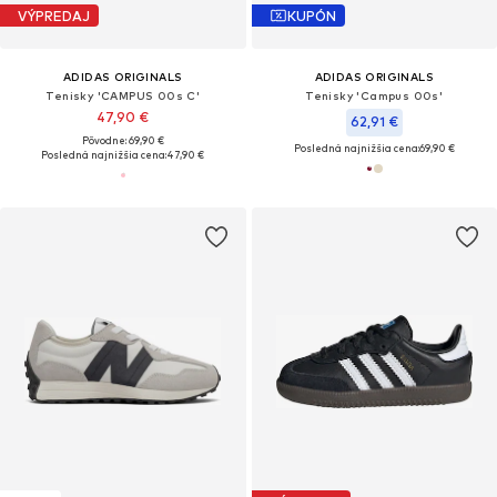
VÝPREDAJ
KUPÓN
ADIDAS ORIGINALS
ADIDAS ORIGINALS
Tenisky 'CAMPUS 00s C'
Tenisky 'Campus 00s'
47,90 €
62,91 €
Pôvodne: 69,90 €
Posledná najnižšia cena:
69,90 €
Posledná najnižšia cena:
47,90 €