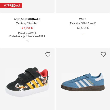
VÝPREDAJ
ADIDAS ORIGINALS
VANS
Tenisky 'Samba'
Tenisky 'Old Skool'
47,90 €
45,00 €
Pôvodne: 69,90 €
Posledná najnižšia cena:
47,92 €