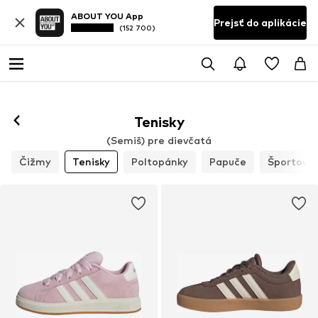
ABOUT YOU App
Prejsť do aplikácie
(152 700)
Tenisky
(Semiš) pre dievčatá
Čižmy
Tenisky
Poltopánky
Papuče
Športová 