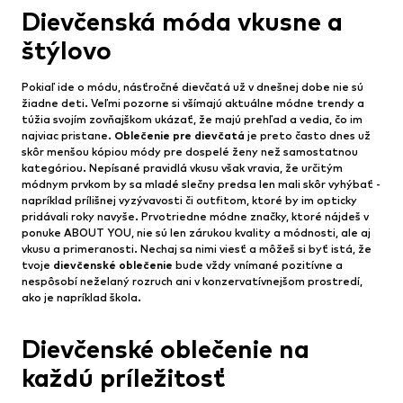
Dievčenská móda vkusne a
štýlovo
Pokiaľ ide o módu, násťročné dievčatá už v dnešnej dobe nie sú
žiadne deti. Veľmi pozorne si všímajú aktuálne módne trendy a
túžia svojím zovňajškom ukázať, že majú prehľad a vedia, čo im
najviac pristane.
Oblečenie pre dievčatá
je preto často dnes už
skôr menšou kópiou módy pre dospelé ženy než samostatnou
kategóriou. Nepísané pravidlá vkusu však vravia, že určitým
módnym prvkom by sa mladé slečny predsa len mali skôr vyhýbať -
napríklad prílišnej vyzývavosti či outfitom, ktoré by im opticky
pridávali roky navyše. Prvotriedne módne značky, ktoré nájdeš v
ponuke ABOUT YOU, nie sú len zárukou kvality a módnosti, ale aj
vkusu a primeranosti. Nechaj sa nimi viesť a môžeš si byť istá, že
tvoje
dievčenské oblečenie
bude vždy vnímané pozitívne a
nespôsobí neželaný rozruch ani v konzervatívnejšom prostredí,
ako je napríklad škola.
Dievčenské oblečenie na
každú príležitosť