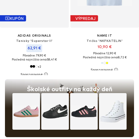
KUPÓN
VÝPREDAJ
ADIDAS ORIGINALS
NAME IT
Tenisky 'Superstar II'
Tričko 'NKFKATELIN'
10,90 €
62,91 €
Pôvodne: 12,90 €
Pôvodne: 79,90 €
Posledná najnižšia cena:
8,72 €
Posledná najnižšia cena:
58,41 €
+
2
Školské outfity na každý deň