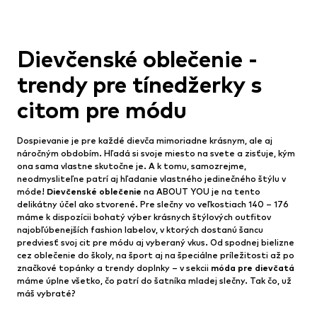
Dievčenské oblečenie -
trendy pre tínedžerky s
citom pre módu
Dospievanie je pre každé dievča mimoriadne krásnym, ale aj
náročným obdobím. Hľadá si svoje miesto na svete a zisťuje, kým
ona sama vlastne skutočne je. A k tomu, samozrejme,
neodmysliteľne patrí aj hľadanie vlastného jedinečného štýlu v
móde!
Dievčenské oblečenie
na ABOUT YOU je na tento
delikátny účel ako stvorené. Pre slečny vo veľkostiach 140 – 176
máme k dispozícii bohatý výber krásnych štýlových outfitov
najobľúbenejších fashion labelov, v ktorých dostanú šancu
predviesť svoj cit pre módu aj vyberaný vkus. Od spodnej bielizne
cez oblečenie do školy, na šport aj na špeciálne príležitosti až po
značkové topánky a trendy doplnky – v sekcii
móda pre dievčatá
máme úplne všetko, čo patrí do šatníka mladej slečny. Tak čo, už
máš vybraté?