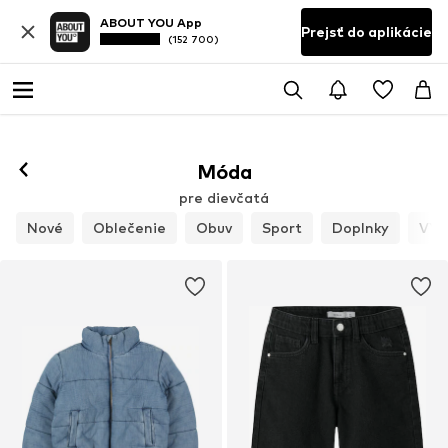
ABOUT YOU App
Prejsť do aplikácie
(152 700)
Móda
pre dievčatá
Nové
Oblečenie
Obuv
Sport
Doplnky
VÝP