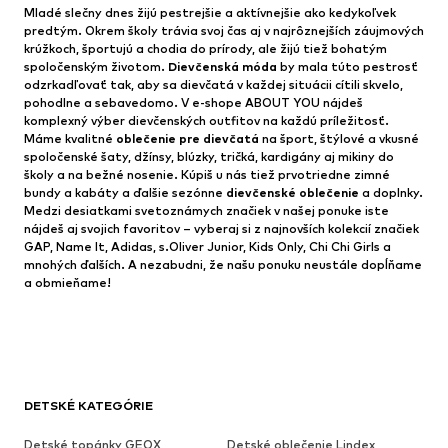
Mladé slečny dnes žijú pestrejšie a aktívnejšie ako kedykoľvek
predtým. Okrem školy trávia svoj čas aj v najrôznejších záujmových
krúžkoch, športujú a chodia do prírody, ale žijú tiež bohatým
spoločenským životom.
Dievčenská móda
by mala túto pestrosť
odzrkadľovať tak, aby sa dievčatá v každej situácii cítili skvelo,
pohodlne a sebavedomo. V e-shope ABOUT YOU nájdeš
komplexný výber dievčenských outfitov na každú príležitosť.
Máme kvalitné
oblečenie pre dievčatá
na šport, štýlové a vkusné
spoločenské šaty, džínsy, blúzky, tričká, kardigány aj mikiny do
školy a na bežné nosenie. Kúpiš u nás tiež prvotriedne zimné
bundy a kabáty a ďalšie sezónne
dievčenské oblečenie
a doplnky.
Medzi desiatkami svetoznámych značiek v našej ponuke iste
nájdeš aj svojich favoritov – vyberaj si z najnovších kolekcií značiek
GAP, Name It, Adidas, s.Oliver Junior, Kids Only, Chi Chi Girls a
mnohých ďalších. A nezabudni, že našu ponuku neustále dopĺňame
a obmieňame!
DETSKÉ KATEGÓRIE
Detské topánky GEOX
Detské oblečenie Lindex