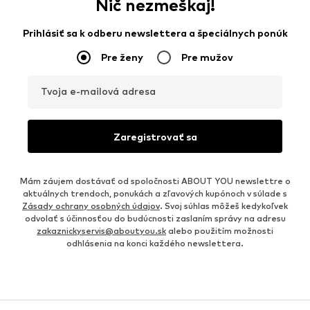
Nič nezmeškaj!
Prihlásiť sa k odberu newslettera a špeciálnych ponúk
Pre ženy
Pre mužov
Tvoja e-mailová adresa
Zaregistrovať sa
Mám záujem dostávať od spoločnosti ABOUT YOU newslettre o
aktuálnych trendoch, ponukách a zľavových kupónoch v súlade s
Zásady ochrany osobných údajov
. Svoj súhlas môžeš kedykoľvek
odvolať s účinnosťou do budúcnosti zaslaním správy na adresu
zakaznickyservis@aboutyou.sk
alebo použitím možnosti
odhlásenia na konci každého newslettera.