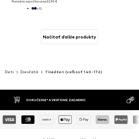
Posledná najnižšia cena:
32,90 €
+
12
Načítať ďalšie produkty
Deti
Dievčatá
Tínedžeri (veľkosť 140-176)
MOŽNOSŤ VR
DOBIERKA
DNÍ