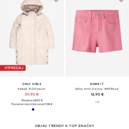
VÝPREDAJ
ONLY GIRLS
NAME IT
Kabát 'KOGIrene'
Voľný strih Džínsy 'NKFRose'
59,90 €
16,90 €
Pôvodne: 69,90 €
Posledná najnižšia cena:
21,96 €
OBJAV TRENDY A TOP ZNAČKY