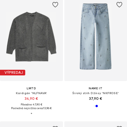
VÝPREDAJ
LMTD
NAME IT
Kardigán 'NLFNAVA'
Široký strih Džínsy 'NKFROSE'
34,90 €
37,90 €
Pôvodne: 47,90 €
Posledná najnižšia cena:
13,96 €