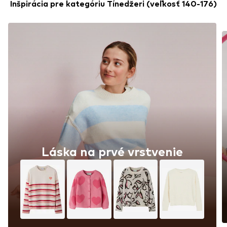
Inšpirácia pre kategóriu Tínedžeri (veľkosť 140-176)
Láska na prvé vrstvenie