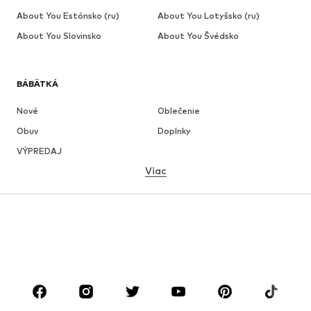
About You Estónsko (ru)
About You Lotyšsko (ru)
About You Slovinsko
About You Švédsko
BÁBÄTKÁ
Nové
Oblečenie
Obuv
Doplnky
VÝPREDAJ
Viac
DIEVČATÁ
Deti (veľkosť 92-140)
Tínedžeri (veľkosť 140-176)
CHLAPCI
Deti (veľkosť 92-140)
Tínedžeri (veľkosť 140-176)
ZNAČKY