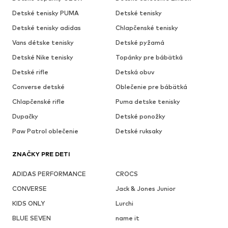
Detské tenisky PUMA
Detské tenisky
Detské tenisky adidas
Chlapčenské tenisky
Vans détske tenisky
Detské pyžamá
Detské Nike tenisky
Topánky pre bábätká
Detské rifle
Detská obuv
Converse detské
Oblečenie pre bábätká
Chlapčenské rifle
Puma detske tenisky
Dupačky
Detské ponožky
Paw Patrol oblečenie
Detské ruksaky
ZNAČKY PRE DETI
ADIDAS PERFORMANCE
CROCS
CONVERSE
Jack & Jones Junior
KIDS ONLY
Lurchi
BLUE SEVEN
name it