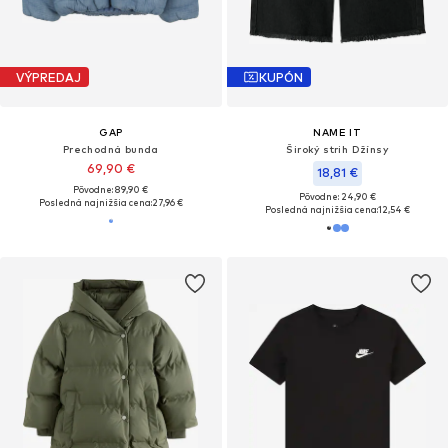
VÝPREDAJ
KUPÓN
GAP
NAME IT
Prechodná bunda
Široký strih Džínsy
69,90 €
18,81 €
Pôvodne: 89,90 €
Pôvodne: 24,90 €
Posledná najnižšia cena:
27,96 €
Posledná najnižšia cena:
12,54 €