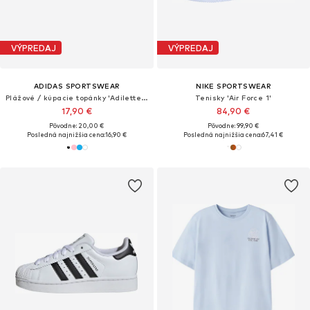
VÝPREDAJ
VÝPREDAJ
ADIDAS SPORTSWEAR
NIKE SPORTSWEAR
Plážové / kúpacie topánky 'Adilette Aqua'
Tenisky 'Air Force 1'
17,90 €
84,90 €
Pôvodne: 20,00 €
Pôvodne: 99,90 €
Posledná najnižšia cena:
16,90 €
Posledná najnižšia cena:
67,41 €