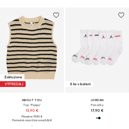
Exkluzívne
VÝPREDAJ
6 ks v balení
ABOUT YOU
JORDAN
Top 'Poppy'
Ponožky
13,90 €
17,90 €
Pôvodne: 19,90 €
Posledná najnižšia cena:
5,56 €