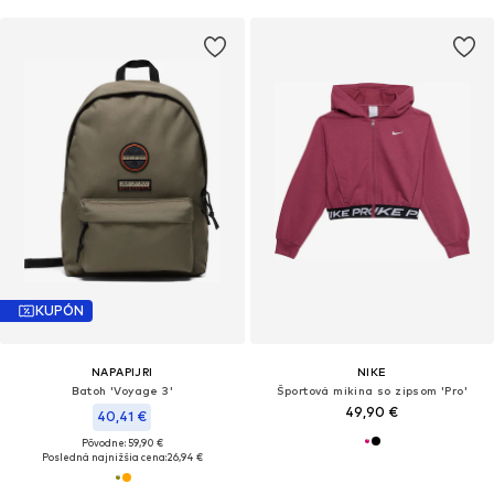
KUPÓN
NAPAPIJRI
NIKE
Batoh 'Voyage 3'
Športová mikina so zipsom 'Pro'
49,90 €
40,41 €
Pôvodne: 59,90 €
Posledná najnižšia cena:
26,94 €