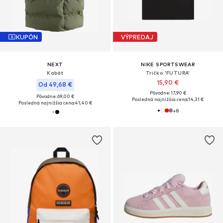
KUPÓN
VÝPREDAJ
NEXT
NIKE SPORTSWEAR
Kabát
Tričko 'FUTURA'
15,90 €
Od 49,68 €
Pôvodne: 17,90 €
Pôvodne: 69,00 €
Posledná najnižšia cena:
14,31 €
Posledná najnižšia cena:
41,40 €
+
8