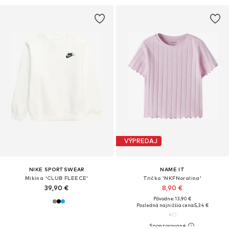
VÝPREDAJ
NIKE SPORTSWEAR
NAME IT
Mikina 'CLUB FLEECE'
Tričko 'NKFNoralina'
39,90 €
8,90 €
Pôvodne: 13,90 €
Posledná najnižšia cena:
5,34 €