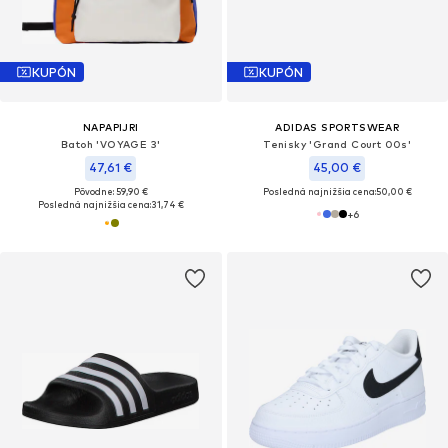
KUPÓN
KUPÓN
NAPAPIJRI
ADIDAS SPORTSWEAR
Batoh 'VOYAGE 3'
Tenisky 'Grand Court 00s'
47,61 €
45,00 €
Pôvodne: 59,90 €
Posledná najnižšia cena:
50,00 €
Posledná najnižšia cena:
31,74 €
+
6