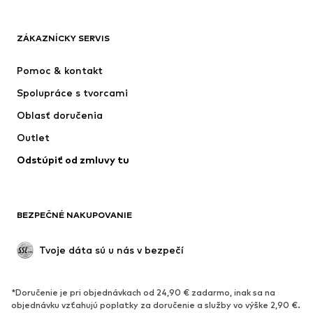
Next
Nike Sportswear
ADIDAS SPORTSWEAR
ADIDAS ORIGINALS
ZÁKAZNÍCKY SERVIS
NAME IT
SUPERFIT
Pomoc & kontakt
ADIDAS PERFORMANCE
Jordan
Spolupráce s tvorcami
Oblasť doručenia
Outlet
Odstúpiť od zmluvy tu
BEZPEČNÉ NAKUPOVANIE
Tvoje dáta sú u nás v bezpečí
*Doručenie je pri objednávkach od 24,90 € zadarmo, inak sa na
objednávku vzťahujú poplatky za doručenie a služby vo výške 2,90 €.