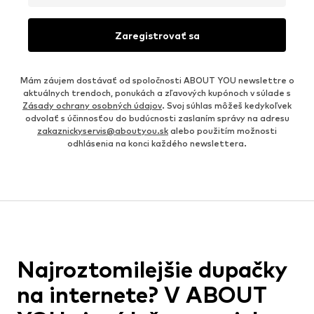
Zaregistrovať sa
Mám záujem dostávať od spoločnosti ABOUT YOU newslettre o
aktuálnych trendoch, ponukách a zľavových kupónoch v súlade s
Zásady ochrany osobných údajov
. Svoj súhlas môžeš kedykoľvek
odvolať s účinnosťou do budúcnosti zaslaním správy na adresu
zakaznickyservis@aboutyou.sk
alebo použitím možnosti
odhlásenia na konci každého newslettera.
Najroztomilejšie dupačky
na internete? V ABOUT