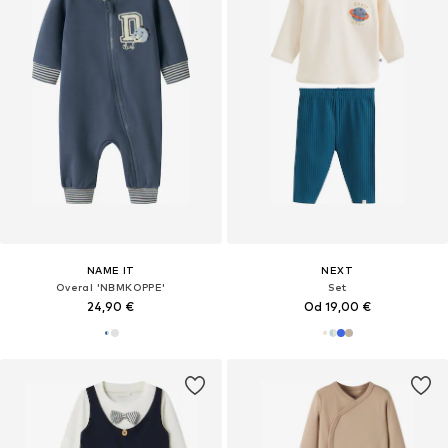
NAME IT
NEXT
Overal 'NBMKOPPE'
Set
24,90 €
Od 19,00 €