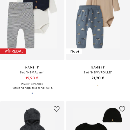
VÝPREDAJ
Nové
NAME IT
NAME IT
Set 'NBMAdam'
Set 'NBMVROLLE'
19,90 €
21,90 €
Pôvodne: 24,90 €
Posledná najnižšia cena:
17,91 €