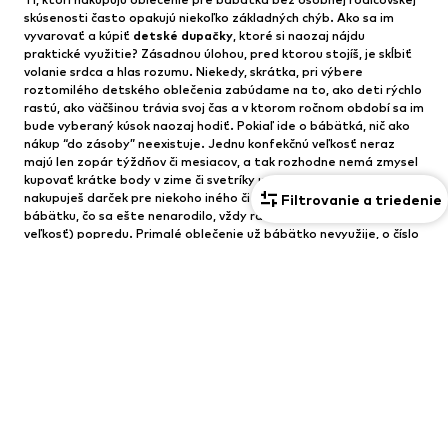
skúsenosti často opakujú niekoľko základných chýb. Ako sa im
vyvarovať a kúpiť
detské dupačky
, ktoré si naozaj nájdu
praktické využitie? Zásadnou úlohou, pred ktorou stojíš, je skĺbiť
volanie srdca a hlas rozumu. Niekedy, skrátka, pri výbere
roztomilého detského oblečenia zabúdame na to, ako deti rýchlo
rastú, ako väčšinou trávia svoj čas a v ktorom ročnom období sa im
bude vyberaný kúsok naozaj hodiť. Pokiaľ ide o bábätká, nič ako
nákup “do zásoby” neexistuje. Jednu konfekčnú veľkosť neraz
majú len zopár týždňov či mesiacov, a tak rozhodne nemá zmysel
kupovať krátke body v zime či svetríky uprostred leta. Pokiaľ
nakupuješ darček pre niekoho iného či kompletizuješ šatník
Filtrovanie a triedenie
bábätku, čo sa ešte nenarodilo, vždy radšej buď o krok (alebo
veľkosť) popredu. Primalé oblečenie už bábätko nevyužije, o číslo
väčšie a najmä univerzálne použiteľné kúsky sa ale nikdy
nestratia.
Dupačky
sú najvďačnejšie v absolútne klasickom
bavlnenom prevedení, ktoré skvelo vyzerá, výborne sa udržuje aj
prakticky nosí. Stačí vybrať ten správny dizajn a máš v ruke
darček, s ktorým nemôžeš šliapnuť vedľa!
Detské dupačky na každý deň
aj vzácne okamihy