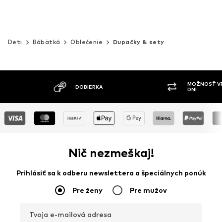
Deti
Bábätká
Oblečenie
Dupačky & sety
MOŽNOSŤ VR
DOBIERKA
DNÍ
Nič nezmeškaj!
Prihlásiť sa k odberu newslettera a špeciálnych ponúk
Pre ženy
Pre mužov
Tvoja e-mailová adresa