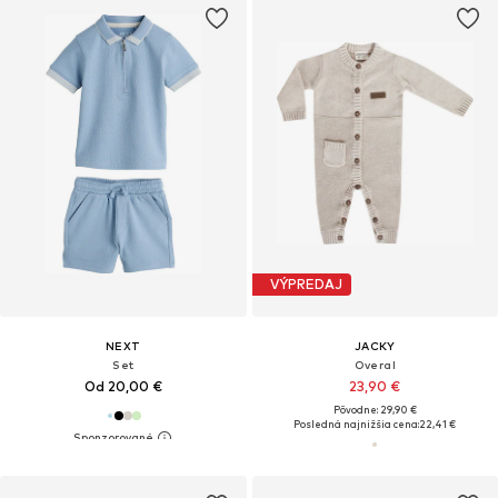
VÝPREDAJ
NEXT
JACKY
Set
Overal
Od 20,00 €
23,90 €
Pôvodne: 29,90 €
Posledná najnižšia cena:
22,41 €