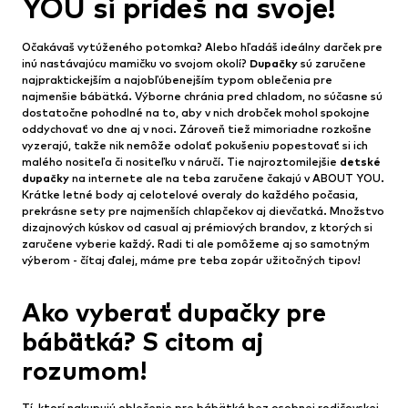
YOU si prídeš na svoje!
Očakávaš vytúženého potomka? Alebo hľadáš ideálny darček pre
inú nastávajúcu mamičku vo svojom okolí?
Dupačky
sú zaručene
najpraktickejším a najobľúbenejším typom oblečenia pre
najmenšie bábätká. Výborne chránia pred chladom, no súčasne sú
dostatočne pohodlné na to, aby v nich drobček mohol spokojne
oddychovať vo dne aj v noci. Zároveň tiež mimoriadne rozkošne
vyzerajú, takže nik nemôže odolať pokušeniu popestovať si ich
malého nositeľa či nositeľku v náručí. Tie najroztomilejšie
detské
dupačky
na internete ale na teba zaručene čakajú v ABOUT YOU.
Krátke letné body aj celotelové overaly do každého počasia,
prekrásne sety pre najmenších chlapčekov aj dievčatká. Množstvo
dizajnových kúskov od casual aj prémiových brandov, z ktorých si
zaručene vyberie každý. Radi ti ale pomôžeme aj so samotným
výberom - čítaj ďalej, máme pre teba zopár užitočných tipov!
Ako vyberať dupačky pre
bábätká? S citom aj
rozumom!
Tí, ktorí nakupujú oblečenie pre bábätká bez osobnej rodičovskej