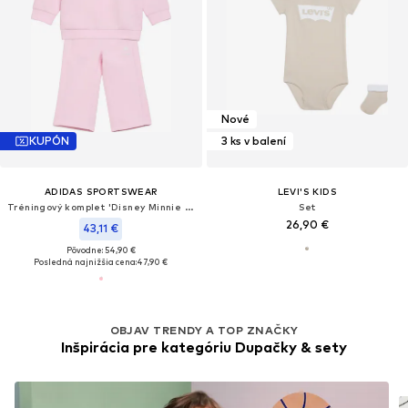
Nové
KUPÓN
3 ks v balení
ADIDAS SPORTSWEAR
LEVI'S KIDS
Tréningový komplet 'Disney Minnie Maus'
Set
26,90 €
43,11 €
Pôvodne: 54,90 €
Posledná najnižšia cena:
47,90 €
OBJAV TRENDY A TOP ZNAČKY
Inšpirácia pre kategóriu Dupačky & sety