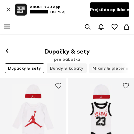
ABOUT YOU App
Prejsť do aplikácie
(152 700)
Dupačky & sety
pre bábätká
Dupačky & sety
Bundy & kabáty
Mikiny & pleteniny