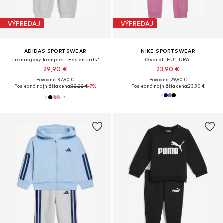
VÝPREDAJ
VÝPREDAJ
ADIDAS SPORTSWEAR
NIKE SPORTSWEAR
Tréningový komplet 'Essentials'
Overal 'FUTURA'
29,90 €
23,90 €
Pôvodne: 37,90 €
Pôvodne: 29,90 €
Posledná najnižšia cena:
32,22 €
-7%
Posledná najnižšia cena:
23,90 €
+
1