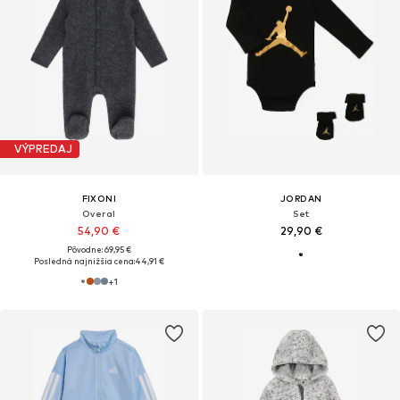
VÝPREDAJ
FIXONI
JORDAN
Overal
Set
54,90 €
29,90 €
Pôvodne: 69,95 €
Posledná najnižšia cena:
44,91 €
+
1