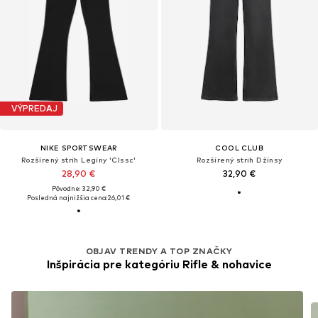
VÝPREDAJ
NIKE SPORTSWEAR
COOL CLUB
Rozšírený strih Legíny 'Clssc'
Rozšírený strih Džínsy
28,90 €
32,90 €
Pôvodne: 32,90 €
Posledná najnižšia cena:
26,01 €
OBJAV TRENDY A TOP ZNAČKY
Inšpirácia pre kategóriu Rifle & nohavice