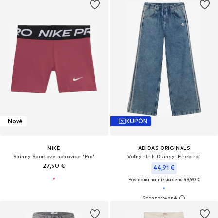
Nové
KUPÓN
NIKE
ADIDAS ORIGINALS
Skinny Športové nohavice 'Pro'
Voľný strih Džínsy 'Firebird'
27,90 €
44,91 €
Posledná najnižšia cena:
49,90 €