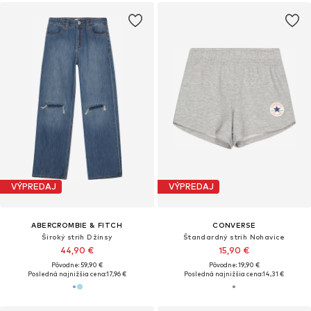
VÝPREDAJ
VÝPREDAJ
ABERCROMBIE & FITCH
CONVERSE
Široký strih Džínsy
Štandardný strih Nohavice
44,90 €
15,90 €
Pôvodne: 59,90 €
Pôvodne: 19,90 €
Posledná najnižšia cena:
17,96 €
Posledná najnižšia cena:
14,31 €