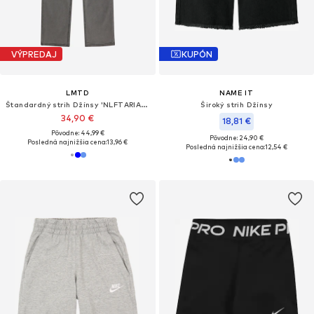
VÝPREDAJ
KUPÓN
LMTD
NAME IT
Štandardný strih Džínsy 'NLFTARIANNES'
Široký strih Džínsy
34,90 €
18,81 €
Pôvodne: 44,99 €
Pôvodne: 24,90 €
Posledná najnižšia cena:
13,96 €
Posledná najnižšia cena:
12,54 €