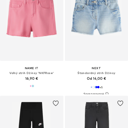
NAME IT
NEXT
Voľný strih Džínsy 'NKFRose'
Štandardný strih Džínsy
16,90 €
Od 14,00 €
+
5