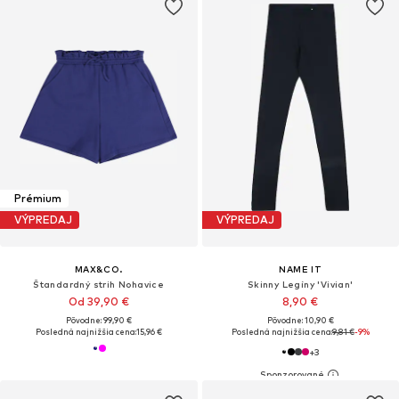
Prémium
VÝPREDAJ
VÝPREDAJ
MAX&CO.
NAME IT
Štandardný strih Nohavice
Skinny Legíny 'Vivian'
Od 39,90 €
8,90 €
Pôvodne: 99,90 €
Pôvodne: 10,90 €
Posledná najnižšia cena:
15,96 €
Posledná najnižšia cena:
9,81 €
-9%
+
3