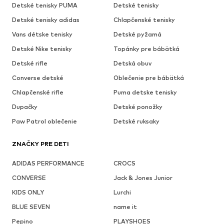
Detské tenisky PUMA
Detské tenisky
Detské tenisky adidas
Chlapčenské tenisky
Vans détske tenisky
Detské pyžamá
Detské Nike tenisky
Topánky pre bábätká
Detské rifle
Detská obuv
Converse detské
Oblečenie pre bábätká
Chlapčenské rifle
Puma detske tenisky
Dupačky
Detské ponožky
Paw Patrol oblečenie
Detské ruksaky
ZNAČKY PRE DETI
ADIDAS PERFORMANCE
CROCS
CONVERSE
Jack & Jones Junior
KIDS ONLY
Lurchi
BLUE SEVEN
name it
Pepino
PLAYSHOES