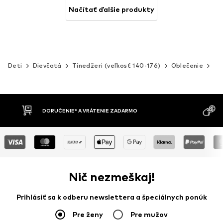
Načítať ďalšie produkty
Deti
Dievčatá
Tínedžeri (veľkosť 140-176)
Oblečenie
Ri
MOŽNOSŤ VR
DOBIERKA
DNÍ
Nič nezmeškaj!
Prihlásiť sa k odberu newslettera a špeciálnych ponúk
Pre ženy
Pre mužov