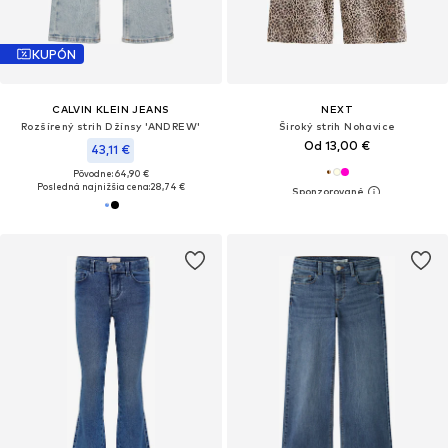
KUPÓN
CALVIN KLEIN JEANS
NEXT
Rozšírený strih Džínsy 'ANDREW'
Široký strih Nohavice
Od 13,00 €
43,11 €
Pôvodne: 64,90 €
Posledná najnižšia cena:
28,74 €