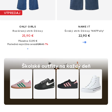
VÝPREDAJ
ONLY GIRLS
NAME IT
Rozšírený strih Džínsy
Široký strih Džínsy 'NKFPolly'
25,90 €
22,90 €
Pôvodne: 32,90 €
Posledná najnižšia cena:
27,90 €
-7%
Školské outfity na každý deň