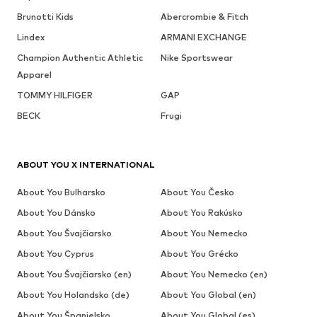
Brunotti Kids
Abercrombie & Fitch
Lindex
ARMANI EXCHANGE
Champion Authentic Athletic
Nike Sportswear
Apparel
TOMMY HILFIGER
GAP
BECK
Frugi
ABOUT YOU X INTERNATIONAL
About You Bulharsko
About You Česko
About You Dánsko
About You Rakúsko
About You Švajčiarsko
About You Nemecko
About You Cyprus
About You Grécko
About You Švajčiarsko (en)
About You Nemecko (en)
About You Holandsko (de)
About You Global (en)
About You Španielsko
About You Global (es)