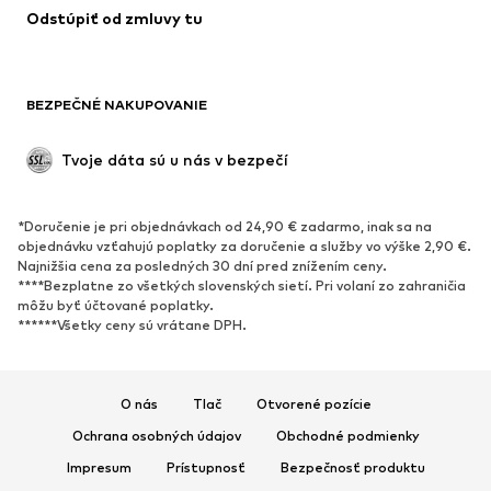
Odstúpiť od zmluvy tu
BEZPEČNÉ NAKUPOVANIE
Tvoje dáta sú u nás v bezpečí
*Doručenie je pri objednávkach od 24,90 € zadarmo, inak sa na
objednávku vzťahujú poplatky za doručenie a služby vo výške 2,90 €.
Najnižšia cena za posledných 30 dní pred znížením ceny.
****Bezplatne zo všetkých slovenských sietí. Pri volaní zo zahraničia
môžu byť účtované poplatky.
******Všetky ceny sú vrátane DPH.
O nás
Tlač
Otvorené pozície
Ochrana osobných údajov
Obchodné podmienky
Impresum
Prístupnosť
Bezpečnosť produktu