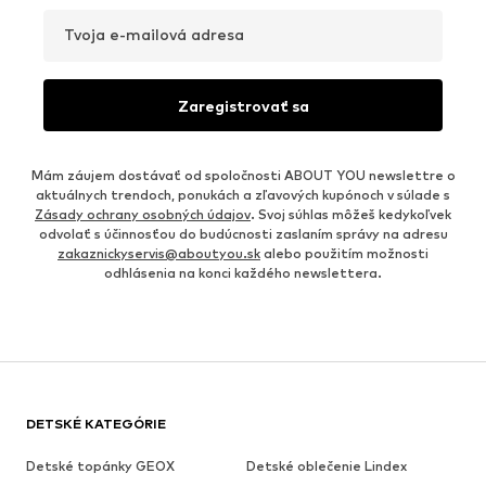
Tvoja e-mailová adresa
Zaregistrovať sa
Mám záujem dostávať od spoločnosti ABOUT YOU newslettre o
aktuálnych trendoch, ponukách a zľavových kupónoch v súlade s
Zásady ochrany osobných údajov
. Svoj súhlas môžeš kedykoľvek
odvolať s účinnosťou do budúcnosti zaslaním správy na adresu
zakaznickyservis@aboutyou.sk
alebo použitím možnosti
odhlásenia na konci každého newslettera.
DETSKÉ KATEGÓRIE
Detské topánky GEOX
Detské oblečenie Lindex