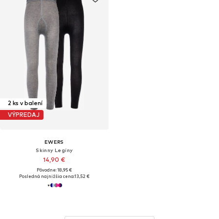
2 ks v balení
VÝPREDAJ
EWERS
Skinny Legíny
14,90 €
Pôvodne: 18,95 €
Posledná najnižšia cena:
13,52 €