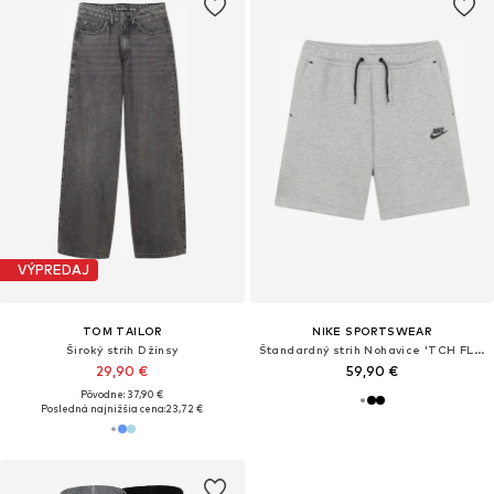
VÝPREDAJ
TOM TAILOR
NIKE SPORTSWEAR
Široký strih Džínsy
Štandardný strih Nohavice 'TCH FLC'
29,90 €
59,90 €
Pôvodne: 37,90 €
Posledná najnižšia cena:
23,72 €