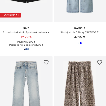
VÝPREDAJ
NIKE
NAME IT
Štandardný strih Športové nohavice
Široký strih Džínsy 'NKFROSE'
19,90 €
37,90 €
Pôvodne: 22,90 €
Posledná najnižšia cena:
15,90 €