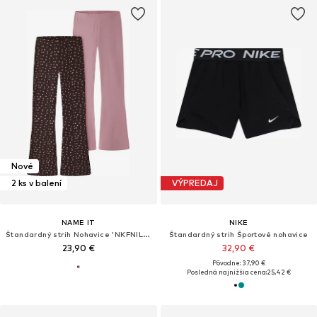
Nové
2 ks v balení
VÝPREDAJ
NAME IT
NIKE
Štandardný strih Nohavice 'NKFNILAS'
Štandardný strih Športové nohavice
23,90 €
32,90 €
Pôvodne: 37,90 €
Posledná najnižšia cena:
25,42 €