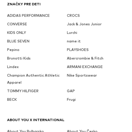
ZNAČKY PRE DETI
ADIDAS PERFORMANCE
CROCS
CONVERSE
Jack & Jones Junior
KIDS ONLY
Lurchi
BLUE SEVEN
name it
Pepino
PLAYSHOES
Brunotti Kids
Abercrombie & Fitch
Lindex
ARMANI EXCHANGE
Champion Authentic Athletic
Nike Sportswear
Apparel
TOMMY HILFIGER
GAP
BECK
Frugi
ABOUT YOU X INTERNATIONAL
About You Bulharsko
About You Česko