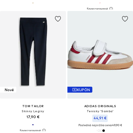
Nové
KUPÓN
TOM TAILOR
ADIDAS ORIGINALS
Skinny Legíny
Tenisky 'Samba'
17,90 €
44,91 €
Posledná najnižšia cena:
49,90 €