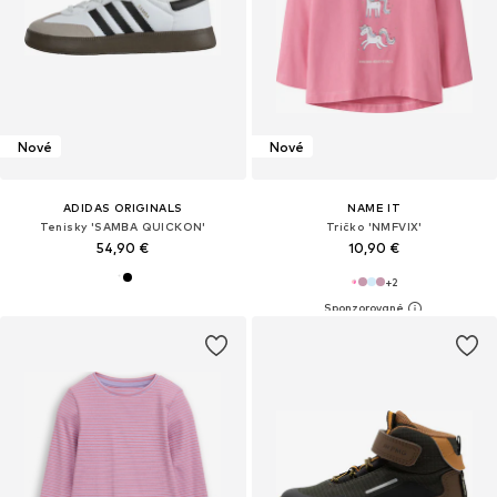
Nové
Nové
ADIDAS ORIGINALS
NAME IT
Tenisky 'SAMBA QUICKON'
Tričko 'NMFVIX'
54,90 €
10,90 €
+
2