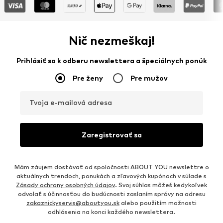
Nič nezmeškaj!
Prihlásiť sa k odberu newslettera a špeciálnych ponúk
Pre ženy
Pre mužov
Tvoja e-mailová adresa
Zaregistrovať sa
Mám záujem dostávať od spoločnosti ABOUT YOU newslettre o
aktuálnych trendoch, ponukách a zľavových kupónoch v súlade s
Zásady ochrany osobných údajov
. Svoj súhlas môžeš kedykoľvek
odvolať s účinnosťou do budúcnosti zaslaním správy na adresu
zakaznickyservis@aboutyou.sk
alebo použitím možnosti
odhlásenia na konci každého newslettera.