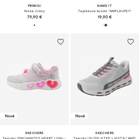
PRIMIGI
NAME IT
Nízke čižmy
Tepláková bunda 'NMFLAUFEY'
79,90 €
19,90 €
Nové
Nové
SKECHERS
SKECHERS
Tenisky 'ENCHANTED HEART LIGHTS'
Tenisky 'GLIDE-STEP + VISTA LANE'