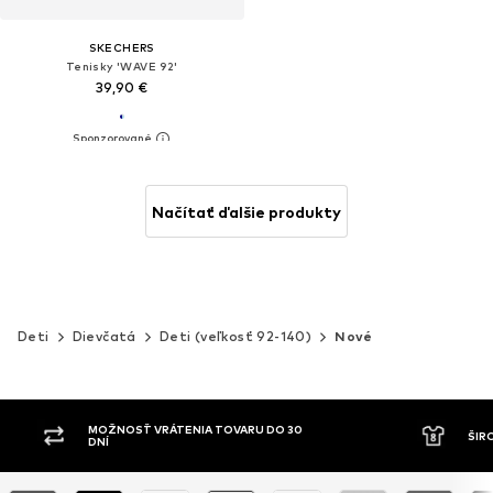
SKECHERS
Tenisky 'WAVE 92'
39,90 €
Načítať ďalšie produkty
Deti
Dievčatá
Deti (veľkosť 92-140)
Nové
MOŽNOSŤ VRÁTENIA TOVARU DO 30
ŠIR
DNÍ