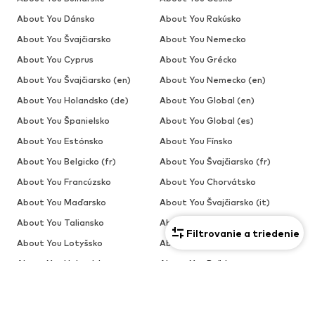
About You Dánsko
About You Rakúsko
About You Švajčiarsko
About You Nemecko
About You Cyprus
About You Grécko
About You Švajčiarsko (en)
About You Nemecko (en)
About You Holandsko (de)
About You Global (en)
About You Španielsko
About You Global (es)
About You Estónsko
About You Fínsko
About You Belgicko (fr)
About You Švajčiarsko (fr)
About You Francúzsko
About You Chorvátsko
About You Maďarsko
About You Švajčiarsko (it)
About You Taliansko
About You Litva
Filtrovanie a triedenie
About You Lotyšsko
About You Belgicko
About You Holandsko
About You Poľsko
About You Portugalsko
About You Rumunsko
About You Estónsko (ru)
About You Lotyšsko (ru)