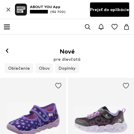
ABOUT YOU App
Prejsť do aplikácie
(152 700)
Nové
pre dievčatá
Oblečenie
Obuv
Doplnky