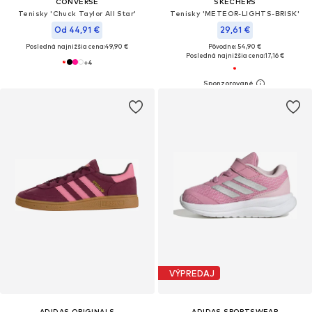
CONVERSE
SKECHERS
Tenisky 'Chuck Taylor All Star'
Tenisky 'METEOR-LIGHTS-BRISK'
Od 44,91 €
29,61 €
Posledná najnižšia cena:
49,90 €
Pôvodne: 54,90 €
Posledná najnižšia cena:
17,16 €
+
4
VÝPREDAJ
ADIDAS ORIGINALS
ADIDAS SPORTSWEAR