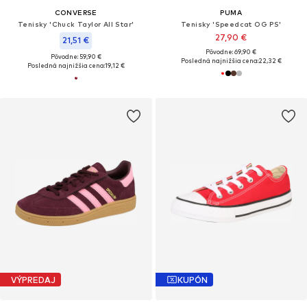
CONVERSE
PUMA
Tenisky 'Chuck Taylor All Star'
Tenisky 'Speedcat OG PS'
27,90 €
21,51 €
Pôvodne: 69,90 €
Pôvodne: 59,90 €
Posledná najnižšia cena:
22,32 €
Posledná najnižšia cena:
19,12 €
VÝPREDAJ
KUPÓN