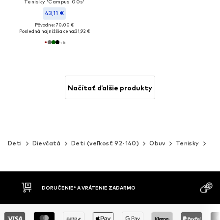
Tenisky 'Campus 00s'
43,11 €
Pôvodne: 70,00 €
Posledná najnižšia cena:
31,92 €
+
6
Načítať ďalšie produkty
Deti
Dievčatá
Deti (veľkosť 92-140)
Obuv
Tenisky
Če
MOŽNOSŤ VR
DOBIERKA
DNÍ