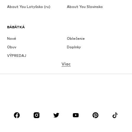
About You Lotyšsko (ru)
About You Slovinsko
BÁBÄTKÁ
Nové
Oblečenie
Obuv
Doplnky
VÝPREDAJ
Viac
DIEVČATÁ
Deti (veľkosť 92-140)
Tínedžeri (veľkosť 140-176)
CHLAPCI
Deti (veľkosť 92-140)
Tínedžeri (veľkosť 140-176)
ZNAČKY
Next
Nike Sportswear