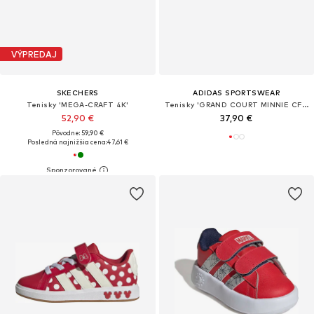
VÝPREDAJ
SKECHERS
ADIDAS SPORTSWEAR
Tenisky 'MEGA-CRAFT 4K'
Tenisky 'GRAND COURT MINNIE CF I'
52,90 €
37,90 €
Pôvodne: 59,90 €
Posledná najnižšia cena:
47,61 €