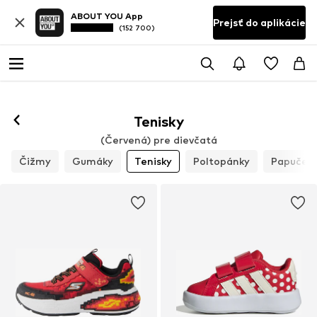
ABOUT YOU App
Prejsť do aplikácie
(152 700)
Tenisky
(Červená) pre dievčatá
Čižmy
Gumáky
Tenisky
Poltopánky
Papuče