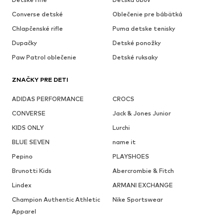
Converse detské
Oblečenie pre bábätká
Chlapčenské rifle
Puma detske tenisky
Dupačky
Detské ponožky
Paw Patrol oblečenie
Detské ruksaky
ZNAČKY PRE DETI
ADIDAS PERFORMANCE
CROCS
CONVERSE
Jack & Jones Junior
KIDS ONLY
Lurchi
BLUE SEVEN
name it
Pepino
PLAYSHOES
Brunotti Kids
Abercrombie & Fitch
Lindex
ARMANI EXCHANGE
Champion Authentic Athletic
Nike Sportswear
Apparel