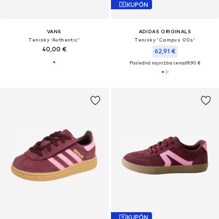
KUPÓN
VANS
ADIDAS ORIGINALS
Tenisky 'Authentic'
Tenisky 'Campus 00s'
40,00 €
62,91 €
Posledná najnižšia cena:
69,90 €
KUPÓN