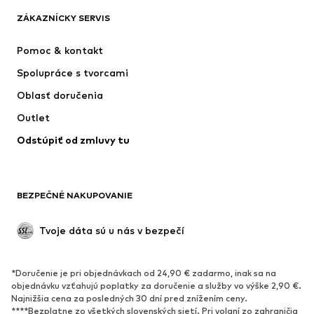
ADIDAS SPORTSWEAR
ADIDAS ORIGINALS
ZÁKAZNÍCKY SERVIS
NAME IT
SUPERFIT
Pomoc & kontakt
ADIDAS PERFORMANCE
Jordan
Spolupráce s tvorcami
Oblasť doručenia
Outlet
Odstúpiť od zmluvy tu
BEZPEČNÉ NAKUPOVANIE
Tvoje dáta sú u nás v bezpečí
*Doručenie je pri objednávkach od 24,90 € zadarmo, inak sa na
objednávku vzťahujú poplatky za doručenie a služby vo výške 2,90 €.
Najnižšia cena za posledných 30 dní pred znížením ceny.
****Bezplatne zo všetkých slovenských sietí. Pri volaní zo zahraničia