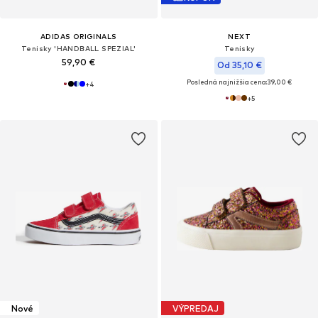
ADIDAS ORIGINALS
NEXT
Tenisky 'HANDBALL SPEZIAL'
Tenisky
59,90 €
Od 35,10 €
Posledná najnižšia cena:
39,00 €
+
4
+
5
Nové
VÝPREDAJ