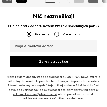
Nič nezmeškaj!
Prihlásiť sa k odberu newslettera a špeciálnych ponúk
Pre ženy
Pre mužov
Tvoja e-mailová adresa
Zaregistrovať sa
Mám záujem dostávať od spoločnosti ABOUT YOU newslettre o
aktuálnych trendoch, ponukách a zľavových kupónoch v súlade s
Zásady ochrany osobných údajov
. Svoj súhlas môžeš kedykoľvek
odvolať s účinnosťou do budúcnosti zaslaním správy na adresu
zakaznickyservis@aboutyou.sk
alebo použitím možnosti
odhlásenia na konci každého newslettera.