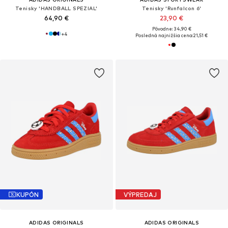
Tenisky 'HANDBALL SPEZIAL'
Tenisky 'Runfalcon 6'
64,90 €
23,90 €
Pôvodne: 34,90 €
+
4
Posledná najnižšia cena:
21,51 €
KUPÓN
VÝPREDAJ
ADIDAS ORIGINALS
ADIDAS ORIGINALS