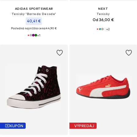
ADIDAS SPORTSWEAR
NEXT
Tenisky 'Barreda Decode'
Tenisky
Od 36,00 €
40,41 €
Posledná najnižšia cena:
44,90 €
+
2
+
1
KUPÓN
VÝPREDAJ