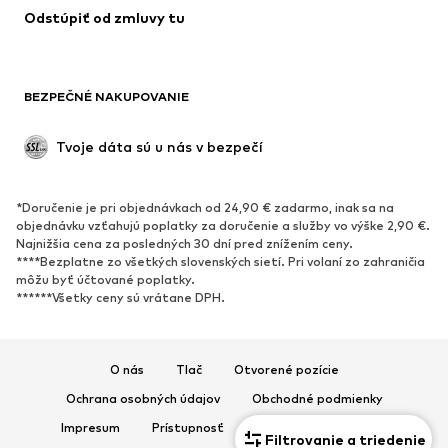
Odstúpiť od zmluvy tu
Upcyklácia
OBUV
BEZPEČNÉ NAKUPOVANIE
Nové
Obľúbené
Kanady & čižmy
Tenisky
Tvoje dáta sú u nás v bezpečí
Poltopánky
Športová obuv
Otvorená obuv
Exkluzívne
*Doručenie je pri objednávkach od 24,90 € zadarmo, inak sa na
objednávku vzťahujú poplatky za doručenie a služby vo výške 2,90 €.
ŠPORT
Najnižšia cena za posledných 30 dní pred znížením ceny.
****Bezplatne zo všetkých slovenských sietí. Pri volaní zo zahraničia
Športové oblečenie
Druhy športov
môžu byť účtované poplatky.
******Všetky ceny sú vrátane DPH.
Športová obuv
Športové batohy a tašky
Športové doplnky
O nás
Tlač
Otvorené pozície
DOPLNKY
Ochrana osobných údajov
Obchodné podmienky
Nové
Šiltovky & čiapky
Impresum
Prístupnosť
Bezpečnosť produktu
Filtrovanie a triedenie
Opasky
Tašky & batohy