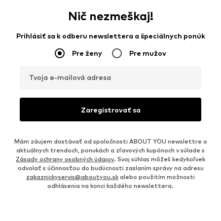
Nič nezmeškaj!
Prihlásiť sa k odberu newslettera a špeciálnych ponúk
Pre ženy
Pre mužov
Tvoja e-mailová adresa
Zaregistrovať sa
Mám záujem dostávať od spoločnosti ABOUT YOU newslettre o
aktuálnych trendoch, ponukách a zľavových kupónoch v súlade s
Zásady ochrany osobných údajov
. Svoj súhlas môžeš kedykoľvek
odvolať s účinnosťou do budúcnosti zaslaním správy na adresu
zakaznickyservis@aboutyou.sk
alebo použitím možnosti
odhlásenia na konci každého newslettera.