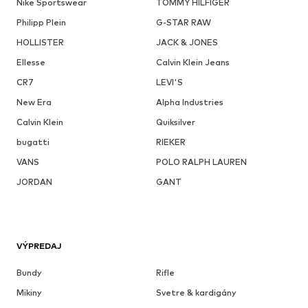
Nike Sportswear
TOMMY HILFIGER
Philipp Plein
G-STAR RAW
HOLLISTER
JACK & JONES
Ellesse
Calvin Klein Jeans
CR7
LEVI'S
New Era
Alpha Industries
Calvin Klein
Quiksilver
bugatti
RIEKER
VANS
POLO RALPH LAUREN
JORDAN
GANT
VÝPREDAJ
Bundy
Rifle
Mikiny
Svetre & kardigány