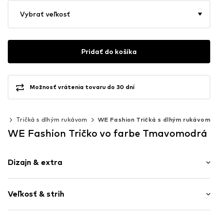
Vybrať veľkosť
Pridať do košíka
Možnosť vrátenia tovaru do 30 dní
py
Tričká s dlhým rukávom
WE Fashion Tričká s dlhým rukávom
WE Fashion Tričko vo farbe Tmavomodrá
Dizajn & extra
Jednofarebné
Veľkosť & strih
Bavlna
Okrúhly výstrih
Dĺžka rukávu: Dlhý rukáv