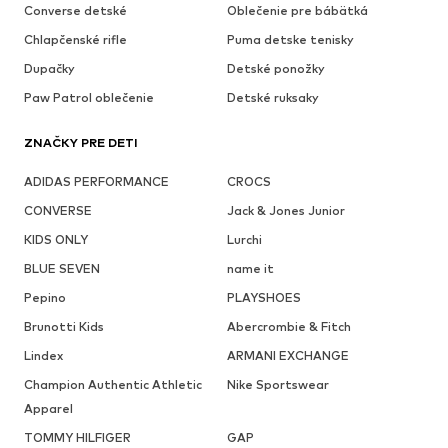
Converse detské
Oblečenie pre bábätká
Chlapčenské rifle
Puma detske tenisky
Dupačky
Detské ponožky
Paw Patrol oblečenie
Detské ruksaky
ZNAČKY PRE DETI
ADIDAS PERFORMANCE
CROCS
CONVERSE
Jack & Jones Junior
KIDS ONLY
Lurchi
BLUE SEVEN
name it
Pepino
PLAYSHOES
Brunotti Kids
Abercrombie & Fitch
Lindex
ARMANI EXCHANGE
Champion Authentic Athletic
Nike Sportswear
Apparel
TOMMY HILFIGER
GAP