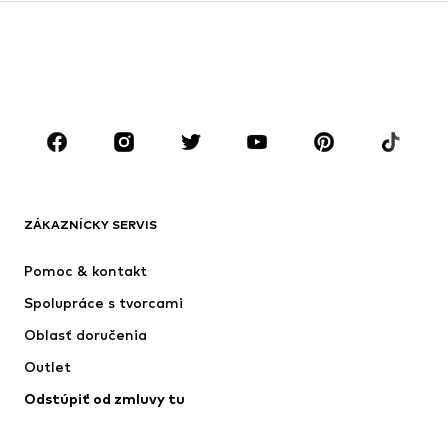
Deti (veľkosť 92-140)
Tínedžeri (veľkosť 140-176)
CHLAPCI
Deti (veľkosť 92-140)
Tínedžeri (veľkosť 140-176)
ZNAČKY
Next
Nike Sportswear
ADIDAS SPORTSWEAR
ADIDAS ORIGINALS
ZÁKAZNÍCKY SERVIS
NAME IT
SUPERFIT
Pomoc & kontakt
ADIDAS PERFORMANCE
Jordan
Spolupráce s tvorcami
Oblasť doručenia
Outlet
Odstúpiť od zmluvy tu