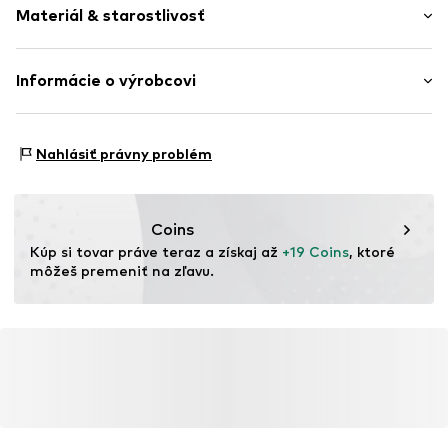
Volániky
Materiál & starostlivosť
Dĺžka: Normálna dĺžka
Nazúvacie
Strih: Štandardný fit
Číslo položky
WEFajv3001000001
Zloženie: 95% Bavlna, 5% Elastan
Informácie o výrobcovi
Krajina pôvodu: Bangladéš
WE Fashion
Reactorweg 101
Nahlásiť právny problém
3542AD Utecht
NL
wecustomerservice@wefashion.com
Coins
Kúp si tovar práve teraz a získaj až 
+19 Coins
, ktoré 
môžeš premeniť na zľavu.