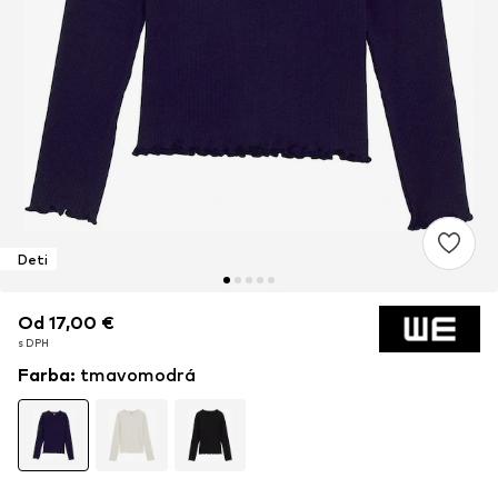
Deti
Od 17,00 €
Od 17,00 €
s DPH
s DPH
Farba
:
tmavomodrá