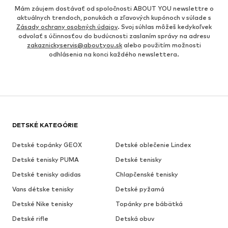
Mám záujem dostávať od spoločnosti ABOUT YOU newslettre o
aktuálnych trendoch, ponukách a zľavových kupónoch v súlade s
Zásady ochrany osobných údajov
. Svoj súhlas môžeš kedykoľvek
odvolať s účinnosťou do budúcnosti zaslaním správy na adresu
zakaznickyservis@aboutyou.sk
alebo použitím možnosti
odhlásenia na konci každého newslettera.
DETSKÉ KATEGÓRIE
Detské topánky GEOX
Detské oblečenie Lindex
Detské tenisky PUMA
Detské tenisky
Detské tenisky adidas
Chlapčenské tenisky
Vans détske tenisky
Detské pyžamá
Detské Nike tenisky
Topánky pre bábätká
Detské rifle
Detská obuv