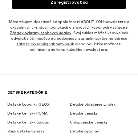
Zaregistrovať sa
Mám záujem dostávať od spoločnosti ABOUT YOU newslettre o
aktuálnych trendoch, ponukách a zľavových kupónoch v súlade s
Zásady ochrany osobných údajov
. Svoj súhlas môžeš kedykoľvek
odvolať s účinnosťou do budúcnosti zaslaním správy na adresu
zakaznickyservis@aboutyou.sk
alebo použitím možnosti
odhlásenia na konci každého newslettera.
DETSKÉ KATEGÓRIE
Detské topánky GEOX
Detské oblečenie Lindex
Detské tenisky PUMA
Detské tenisky
Detské tenisky adidas
Chlapčenské tenisky
Vans détske tenisky
Detské pyžamá