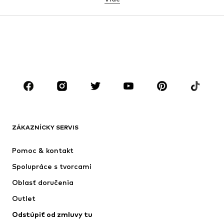
DIEVČATÁ
Deti (veľkosť 92-140)
Tínedžeri (veľkosť 140-176)
CHLAPCI
Deti (veľkosť 92-140)
Tínedžeri (veľkosť 140-176)
ZNAČKY
Next
ADIDAS SPORTSWEAR
Nike Sportswear
ADIDAS ORIGINALS
ZÁKAZNÍCKY SERVIS
NAME IT
SUPERFIT
Pomoc & kontakt
ADIDAS PERFORMANCE
Jordan
Spolupráce s tvorcami
Oblasť doručenia
Outlet
Odstúpiť od zmluvy tu