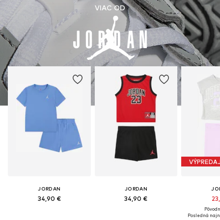
VIAC OD
VÝPREDA
JORDAN
JORDAN
JO
34,90 €
34,90 €
23
Pôvodn
Posledná najn