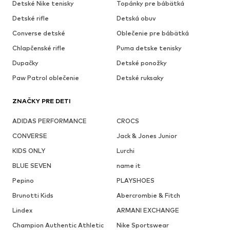
Detské Nike tenisky
Topánky pre bábätká
Detské rifle
Detská obuv
Converse detské
Oblečenie pre bábätká
Chlapčenské rifle
Puma detske tenisky
Dupačky
Detské ponožky
Paw Patrol oblečenie
Detské ruksaky
ZNAČKY PRE DETI
ADIDAS PERFORMANCE
CROCS
CONVERSE
Jack & Jones Junior
KIDS ONLY
Lurchi
BLUE SEVEN
name it
Pepino
PLAYSHOES
Brunotti Kids
Abercrombie & Fitch
Lindex
ARMANI EXCHANGE
Champion Authentic Athletic
Nike Sportswear