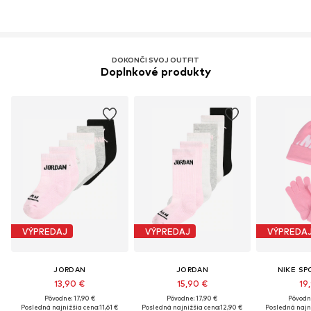
DOKONČI SVOJ OUTFIT
Doplnkové produkty
VÝPREDAJ
VÝPREDAJ
VÝPREDA
JORDAN
JORDAN
NIKE S
13,90 €
15,90 €
19
Pôvodne: 17,90 €
Pôvodne: 17,90 €
Pôvodn
Posledná najnižšia cena:
11,61 €
Posledná najnižšia cena:
12,90 €
Posledná najni