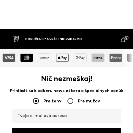
RUČENIE* A VRÁTENIE ZADARMO
DOBIERKA
Nič nezmeškaj!
Prihlásiť sa k odberu newslettera a špeciálnych ponúk
Pre ženy
Pre mužov
Tvoja e-mailová adresa