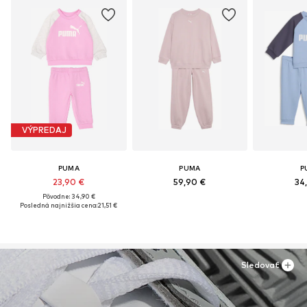
VÝPREDAJ
PUMA
PUMA
P
23,90 €
59,90 €
34
Pôvodne: 34,90 €
Posledná najnižšia cena:
21,51 €
Sledovať