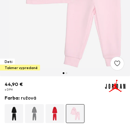
Deti
Takmer vypredané
44,90 €
44,90 €
s DPH
s DPH
Farba
:
ružová