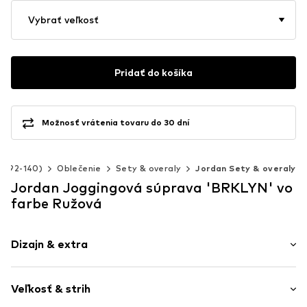
Vybrať veľkosť
Pridať do košíka
Možnosť vrátenia tovaru do 30 dní
sť 92-140)
Oblečenie
Sety & overaly
Jordan Sety & overaly
Jordan Joggingová súprava 'BRKLYN' vo
farbe Ružová
Dizajn & extra
Jednofarebné
Veľkosť & strih
Teplákovina