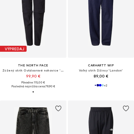
VÝPREDAJ
THE NORTH FACE
CARHARTT WIP
Zúžený strih Outdoorové nohavice 'EXPLORATION'
Voľný strih Džínsy 'Landon'
99,90 €
89,00 €
Pôvodne: 115,00 €
+
2
Posledná najnižšia cena:
79,90 €