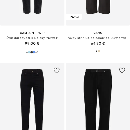
Nové
CARHARTT WIP
VANS
Štandardný strih Džínsy 'Newel'
Voľný strih Chino nohavice 'Authentic'
99,00 €
64,90 €
+
1