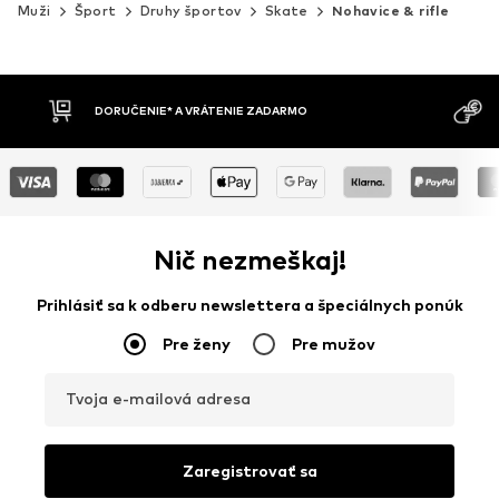
Muži
Šport
Druhy športov
Skate
Nohavice & rifle
MOŽNOSŤ VR
DOBIERKA
DNÍ
Nič nezmeškaj!
Prihlásiť sa k odberu newslettera a špeciálnych ponúk
Pre ženy
Pre mužov
Tvoja e-mailová adresa
Zaregistrovať sa