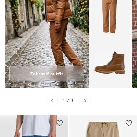
Zobraziť outfit
1
/
3