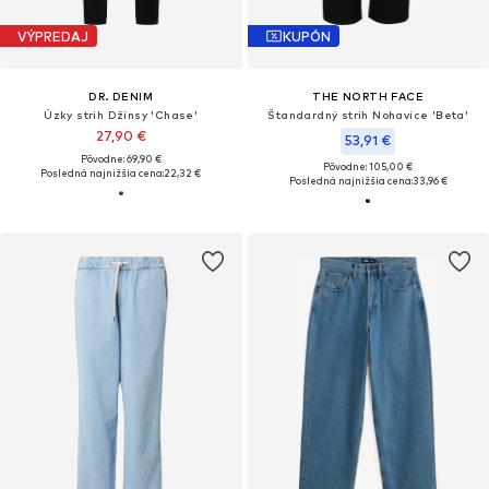
VÝPREDAJ
KUPÓN
DR. DENIM
THE NORTH FACE
Úzky strih Džínsy 'Chase'
Štandardný strih Nohavice 'Beta'
27,90 €
53,91 €
Pôvodne: 69,90 €
Pôvodne: 105,00 €
Posledná najnižšia cena:
22,32 €
Posledná najnižšia cena:
33,96 €