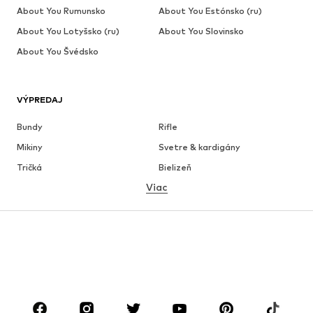
About You Rumunsko
About You Estónsko (ru)
About You Lotyšsko (ru)
About You Slovinsko
About You Švédsko
VÝPREDAJ
Bundy
Rifle
Mikiny
Svetre & kardigány
Tričká
Bielizeň
Viac
Nohavice
Košele
Kabáty
Obleky & saká
Plavky
Väčšie veľkosti
Obuv
Sport
Doplnky
Premium
OBLEČENIE