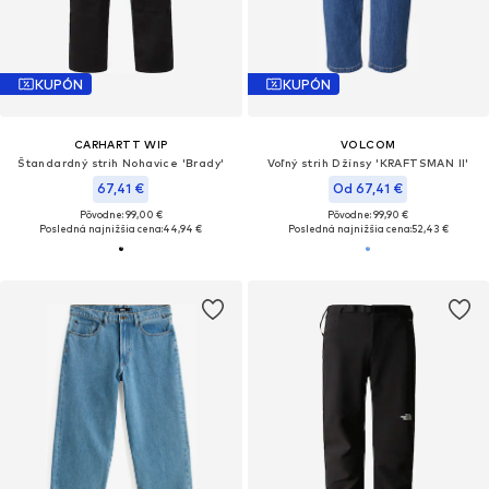
KUPÓN
KUPÓN
CARHARTT WIP
VOLCOM
Štandardný strih Nohavice 'Brady'
Voľný strih Džínsy 'KRAFTSMAN II'
67,41 €
Od 67,41 €
Pôvodne: 99,00 €
Pôvodne: 99,90 €
Posledná najnižšia cena:
44,94 €
Posledná najnižšia cena:
52,43 €