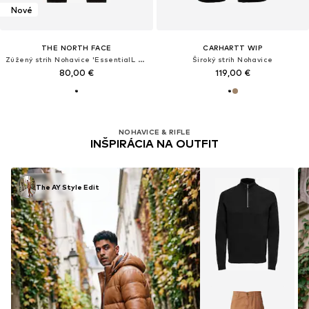
Nové
THE NORTH FACE
CARHARTT WIP
Zúžený strih Nohavice 'EssentialL Simple Dome'
Široký strih Nohavice
80,00 €
119,00 €
NOHAVICE & RIFLE
INŠPIRÁCIA NA OUTFIT
The AY Style Edit