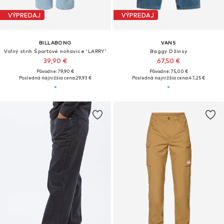
VÝPREDAJ
VÝPREDAJ
BILLABONG
VANS
Voľný strih Športové nohavice 'LARRY'
Baggy Džínsy
39,90 €
67,50 €
Pôvodne: 79,90 €
Pôvodne: 75,00 €
Posledná najnižšia cena:
29,93 €
Posledná najnižšia cena:
47,25 €