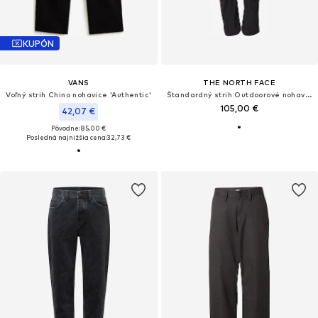
KUPÓN
VANS
THE NORTH FACE
Voľný strih Chino nohavice 'Authentic'
Štandardný strih Outdoorové nohavice
105,00 €
42,07 €
Pôvodne: 85,00 €
Posledná najnižšia cena:
32,73 €