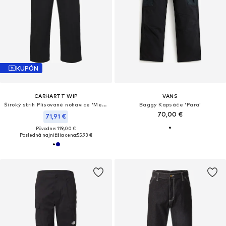
KUPÓN
CARHARTT WIP
VANS
Široký strih Plisované nohavice 'Merrick'
Baggy Kapsáče 'Para'
70,00 €
71,91 €
Pôvodne: 119,00 €
Posledná najnižšia cena:
55,93 €