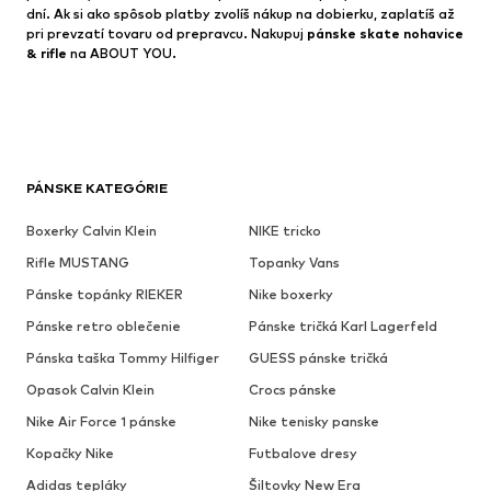
dní. Ak si ako spôsob platby zvolíš nákup na dobierku, zaplatíš až
pri prevzatí tovaru od prepravcu. Nakupuj
pánske skate nohavice
& rifle
na ABOUT YOU.
PÁNSKE KATEGÓRIE
Boxerky Calvin Klein
NIKE tricko
Rifle MUSTANG
Topanky Vans
Pánske topánky RIEKER
Nike boxerky
Pánske retro oblečenie
Pánske tričká Karl Lagerfeld
Pánska taška Tommy Hilfiger
GUESS pánske tričká
Opasok Calvin Klein
Crocs pánske
Nike Air Force 1 pánske
Nike tenisky panske
Kopačky Nike
Futbalove dresy
Adidas tepláky
Šiltovky New Era