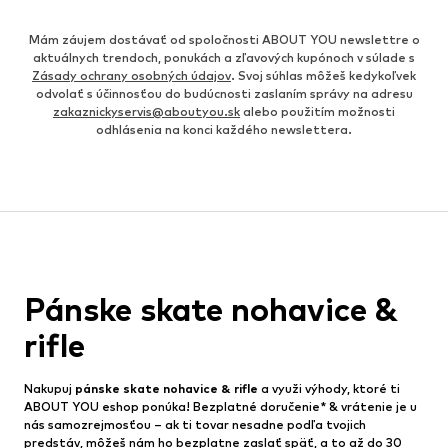
Mám záujem dostávať od spoločnosti ABOUT YOU newslettre o
aktuálnych trendoch, ponukách a zľavových kupónoch v súlade s
Zásady ochrany osobných údajov
. Svoj súhlas môžeš kedykoľvek
odvolať s účinnosťou do budúcnosti zaslaním správy na adresu
zakaznickyservis@aboutyou.sk
alebo použitím možnosti
odhlásenia na konci každého newslettera.
Pánske skate nohavice &
rifle
Nakupuj
pánske skate nohavice & rifle
a využi výhody, ktoré ti
ABOUT YOU eshop ponúka! Bezplatné doručenie* & vrátenie je u
nás samozrejmosťou – ak ti tovar nesadne podľa tvojich
predstáv, môžeš nám ho bezplatne zaslať späť, a to až do 30