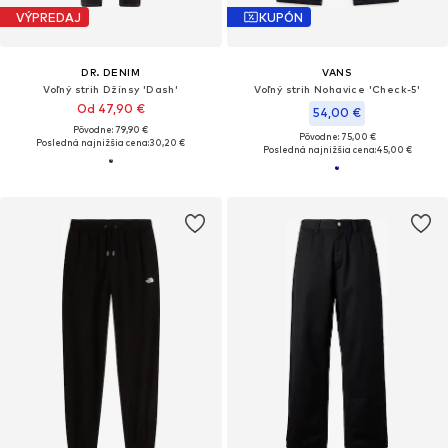
VÝPREDAJ
KUPÓN
DR. DENIM
VANS
Voľný strih Džínsy 'Dash'
Voľný strih Nohavice 'Check-5'
Od 47,90 €
54,00 €
Pôvodne: 79,90 €
Pôvodne: 75,00 €
Posledná najnižšia cena:
30,20 €
Posledná najnižšia cena:
45,00 €