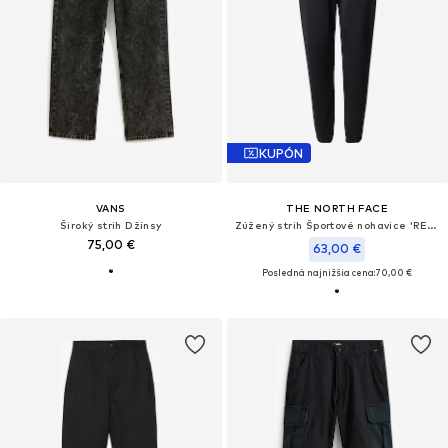
KUPÓN
VANS
THE NORTH FACE
Široký strih Džínsy
Zúžený strih Športové nohavice 'REAXION 2.0'
75,00 €
63,00 €
Posledná najnižšia cena:
70,00 €