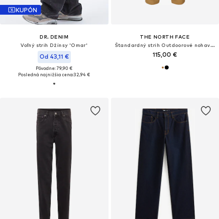
KUPÓN
DR. DENIM
THE NORTH FACE
Voľný strih Džínsy 'Omar'
Štandardný strih Outdoorové nohavice 'EXPLORATION'
115,00 €
Od 43,11 €
Pôvodne: 79,90 €
Posledná najnižšia cena:
32,94 €