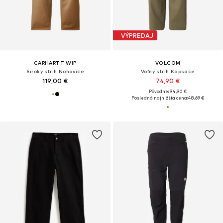
VÝPREDAJ
CARHARTT WIP
VOLCOM
Široký strih Nohavice
Voľný strih Kapsáče
119,00 €
74,90 €
Pôvodne: 94,90 €
Posledná najnižšia cena:
48,69 €