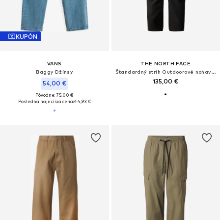
KUPÓN
VANS
THE NORTH FACE
Baggy Džínsy
Štandardný strih Outdoorové nohavice 'Diablo'
135,00 €
54,00 €
Pôvodne: 75,00 €
Posledná najnižšia cena:
44,93 €