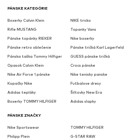
PÁNSKE KATEGÓRIE
Boxerky Calvin Klein
NIKE tricko
Rifle MUSTANG
Topanky Vans
Pánske topánky RIEKER
Nike boxerky
Pánske retro oblečenie
Pánske tričká Karl Lagerfeld
Pánska taška Tommy Hilfiger
GUESS pánske tričká
Opasok Calvin Klein
Crocs pánske
Nike Air Force 1 pánske
Nike tenisky panske
Kopačky Nike
Futbalove dresy
Adidas tepláky
Šiltovky New Era
Boxerky TOMMY HILFIGER
Adidas slapky
PÁNSKE ZNAČKY
Nike Sportswear
TOMMY HILFIGER
Philipp Plein
G-STAR RAW