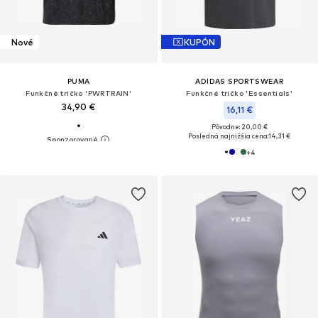
Nové
KUPÓN
PUMA
ADIDAS SPORTSWEAR
Funkčné tričko 'PWRTRAIN'
Funkčné tričko 'Essentials'
34,90 €
16,11 €
Pôvodne: 20,00 €
Posledná najnižšia cena:
14,31 €
+
4