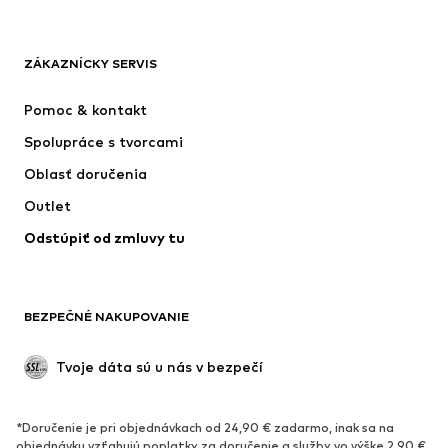
Nové
Obľúbené
Tričká
Rifle
ZÁKAZNÍCKY SERVIS
Bundy
Mikiny
Nohavice
Košele
Pomoc & kontakt
Bielizeň
Svetre & kardigány
Spolupráce s tvorcami
Obleky & saká
Kabáty
Oblasť doručenia
Plavky
Väčšie veľkosti
Outlet
Príležitosti
Exkluzívne
Odstúpiť od zmluvy tu
Upcyklácia
OBUV
BEZPEČNÉ NAKUPOVANIE
Nové
Obľúbené
Kanady & čižmy
Tenisky
Tvoje dáta sú u nás v bezpečí
Poltopánky
Športová obuv
Otvorená obuv
Exkluzívne
*Doručenie je pri objednávkach od 24,90 € zadarmo, inak sa na
objednávku vzťahujú poplatky za doručenie a služby vo výške 2,90 €.