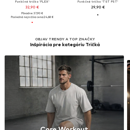
Funkčné tričko 'FLEX'
Funkčné tričko 'TST PST'
32,90 €
29,90 €
Pôvodne: 37,90 €
Posledná najnižšia cena:
24,68 €
OBJAV TRENDY A TOP ZNAČKY
Inšpirácia pre kategóriu Tričká
Core Workout