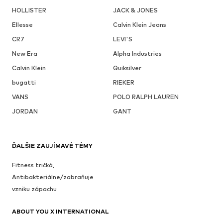
HOLLISTER
JACK & JONES
Ellesse
Calvin Klein Jeans
CR7
LEVI'S
New Era
Alpha Industries
Calvin Klein
Quiksilver
bugatti
RIEKER
VANS
POLO RALPH LAUREN
JORDAN
GANT
ĎALŠIE ZAUJÍMAVÉ TÉMY
Fitness tričká,
Antibakteriálne/zabraňuje
vzniku zápachu
ABOUT YOU X INTERNATIONAL