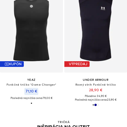
KUPÓN
VÝPREDAJ
YEAZ
UNDER ARMOUR
Funkčné tričko 'Game Changer'
Rovný strih Funkčné tričko
28,90 €
71,10 €
Pôvodne: 34,90 €
Posledná najnižšia cena:
79,00 €
Posledná najnižšia cena:
23,90 €
TRIČKÁ
INŠPIRÁCIA NA OUTFIT