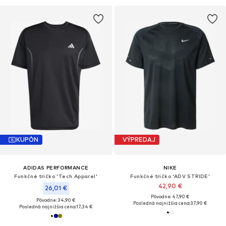
KUPÓN
VÝPREDAJ
ADIDAS PERFORMANCE
NIKE
Funkčné tričko 'Tech Apparel'
Funkčné tričko 'ADV STRIDE'
42,90 €
26,01 €
Pôvodne: 47,90 €
Pôvodne: 34,90 €
Posledná najnižšia cena:
37,90 €
Posledná najnižšia cena:
17,34 €