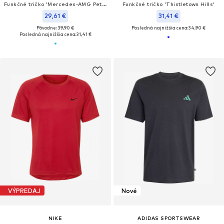
Funkčné tričko 'Mercedes-AMG Petronas Formula 1 Team'
Funkčné tričko 'Thistletown Hills'
29,61 €
31,41 €
Pôvodne: 39,90 €
Posledná najnižšia cena:
34,90 €
Posledná najnižšia cena:
31,41 €
VÝPREDAJ
Nové
NIKE
ADIDAS SPORTSWEAR