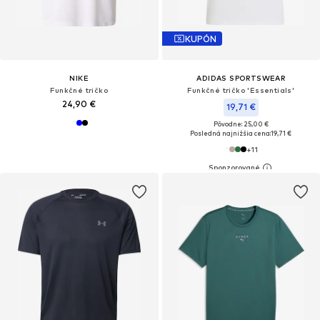
KUPÓN
NIKE
ADIDAS SPORTSWEAR
Funkčné tričko
Funkčné tričko 'Essentials'
24,90 €
19,71 €
Pôvodne: 25,00 €
Posledná najnižšia cena:
19,71 €
+
11