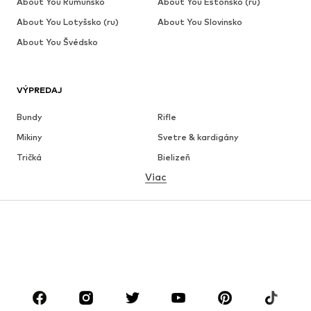
About You Rumunsko
About You Estónsko (ru)
About You Lotyšsko (ru)
About You Slovinsko
About You Švédsko
VÝPREDAJ
Bundy
Rifle
Mikiny
Svetre & kardigány
Tričká
Bielizeň
Viac
Nohavice
Košele
Kabáty
Obleky & saká
Plavky
Väčšie veľkosti
Obuv
Sport
Doplnky
Premium
OBLEČENIE