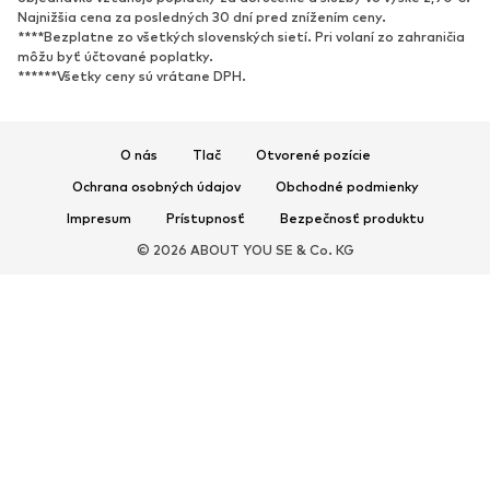
ŠPORT
Najnižšia cena za posledných 30 dní pred znížením ceny.
****Bezplatne zo všetkých slovenských sietí. Pri volaní zo zahraničia
Športové oblečenie
Druhy športov
môžu byť účtované poplatky.
******Všetky ceny sú vrátane DPH.
Športová obuv
Športové batohy a tašky
Športové doplnky
O nás
Tlač
Otvorené pozície
DOPLNKY
Ochrana osobných údajov
Obchodné podmienky
Nové
Šiltovky & čiapky
Impresum
Prístupnosť
Bezpečnosť produktu
Opasky
Tašky & batohy
© 2026 ABOUT YOU SE & Co. KG
Hodinky
Bižutéria
Slnečné okuliare
Peňaženky & púzdra
Kravaty & doplnky
Šály & šatky
Rukavice
Bytové doplnky
Exkluzívne
Upcyklácia
PREMIUM
Nové
Tričká