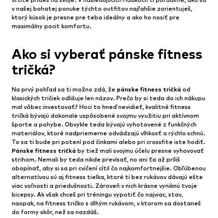
v našej bohatej ponuke týchto outfitov najľahšie zorientuješ,
ktorý kúsok je presne pre teba ideálny a ako ho nosiť pre
maximálny pocit komfortu.
Ako si vyberať pánske fitness
tričká?
Na prvý pohľad sa ti možno zdá, že
pánske fitness tričká
od
klasických tričiek odlišuje len názov. Prečo by si teda do ich nákupu
mal vôbec investovať? Hoci to hneď nevidieť, kvalitné fitness
tričká bývajú dokonale uspôsobené svojmu využitiu pri aktívnom
športe a pohybe. Obvykle teda bývajú vyhotovené z funkčných
materiálov, ktoré nadpriemerne odvádzajú vlhkosť a rýchlo schnú.
To sa ti bude pri potení pod činkami alebo pri crossfite iste hodiť.
Pánske fitness tričká
by tiež mali svojmu účelu presne vyhovovať
strihom. Nemali by teda nikde prevísať, no ani ťa až príliš
obopínať, aby si sa pri cvičení cítil čo najkomfortnejšie. Obľúbenou
alternatívou sú aj fitness tielka, ktoré ti bez rukávov dávajú ešte
viac voľnosti a priedušnosti. Zároveň v nich krásne vyniknú tvoje
bicepsy. Ak však chceš pri tréningu vypotiť čo najviac, stav,
naopak, na fitness tričko s dlhým rukávom, v ktorom sa dostaneš
do formy skôr, než sa nazdáš.