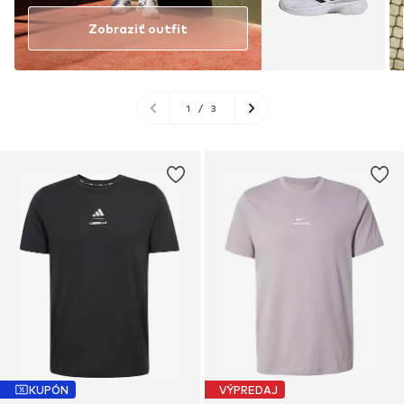
Zobraziť outfit
1
/
3
KUPÓN
VÝPREDAJ