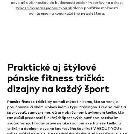
odvolať s účinnosťou do budúcnosti zaslaním správy na adresu
zakaznickyservis@aboutyou.sk
alebo použitím možnosti
odhlásenia na konci každého newslettera.
Praktické aj štýlové
pánske fitness tričká:
dizajny na každý šport
Pánske fitness tričká
by nemali chýbať nikomu, kto sa venuje
posilňovaniu či akémukoľvek inému typu tréningov. I keď sa cvičiť a
športovať, samozrejme, dá aj v obyčajnom bavlnenom tielku, kto
raz okúsil prednosti funkčných športových outfitov, ostáva im
zväčša verný. Hľadáš práve nejaké cool
pánske fitness tielka
či
tričká na doplnenie svojho športového šatníka? V ABOUT YOU si
určite prídeš na svoje. V nasledujúcich riadkoch ti poradíme, ako sa