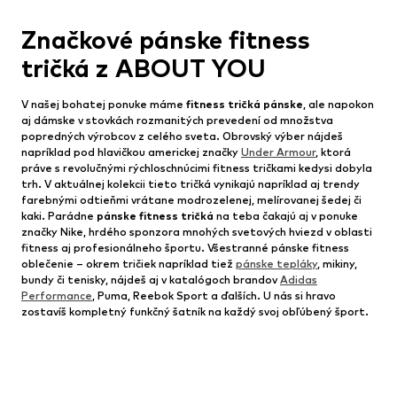
Značkové pánske fitness
tričká z ABOUT YOU
V našej bohatej ponuke máme
fitness tričká pánske
, ale napokon
aj dámske v stovkách rozmanitých prevedení od množstva
popredných výrobcov z celého sveta. Obrovský výber nájdeš
napríklad pod hlavičkou americkej značky
Under Armour
, ktorá
práve s revolučnými rýchloschnúcimi fitness tričkami kedysi dobyla
trh. V aktuálnej kolekcii tieto tričká vynikajú napríklad aj trendy
farebnými odtieňmi vrátane modrozelenej, melírovanej šedej či
kaki. Parádne
pánske fitness tričká
na teba čakajú aj v ponuke
značky Nike, hrdého sponzora mnohých svetových hviezd v oblasti
fitness aj profesionálneho športu. Všestranné pánske fitness
oblečenie – okrem tričiek napríklad tiež
pánske tepláky
, mikiny,
bundy či tenisky, nájdeš aj v katalógoch brandov
Adidas
Performance
, Puma, Reebok Sport a ďalších. U nás si hravo
zostavíš kompletný funkčný šatník na každý svoj obľúbený šport.