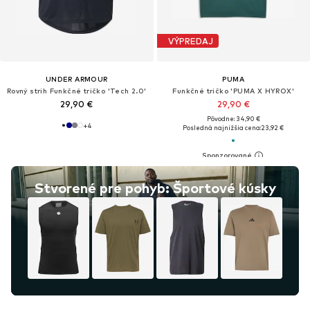
VÝPREDAJ
UNDER ARMOUR
PUMA
Rovný strih Funkčné tričko 'Tech 2.0'
Funkčné tričko 'PUMA X HYROX'
29,90 €
29,90 €
Pôvodne: 34,90 €
+
4
Posledná najnižšia cena:
23,92 €
Stvorené pre pohyb: Športové kúsky