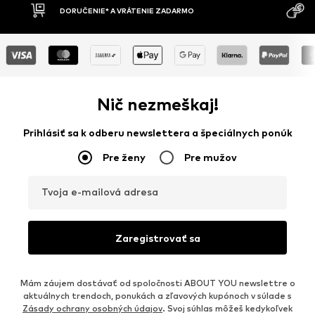
MOŽNOSŤ VR
DOBIERKA
DNÍ
Nič nezmeškaj!
Prihlásiť sa k odberu newslettera a špeciálnych ponúk
Pre ženy
Pre mužov
Tvoja e-mailová adresa
Zaregistrovať sa
Mám záujem dostávať od spoločnosti ABOUT YOU newslettre o
aktuálnych trendoch, ponukách a zľavových kupónoch v súlade s
Zásady ochrany osobných údajov
. Svoj súhlas môžeš kedykoľvek