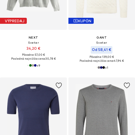
VÝPREDAJ
KUPÓN
NEXT
GANT
Sveter
Sveter
34,20 €
Od 58,41 €
Pôvodne: 57,00 €
Pôvodne: 139,00 €
Posledná najnižšia cena:
30,78 €
Posledná najnižšia cena:
47,94 €
+
9
+
1