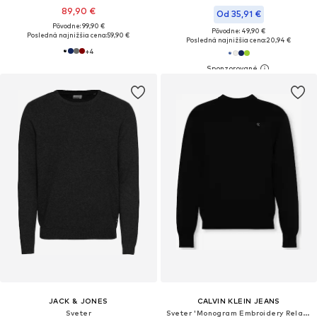
89,90 €
Od 35,91 €
Pôvodne: 99,90 €
Pôvodne: 49,90 €
Posledná najnižšia cena:
59,90 €
Posledná najnižšia cena:
20,94 €
+
4
JACK & JONES
CALVIN KLEIN JEANS
Sveter
Sveter 'Monogram Embroidery Relaxed'