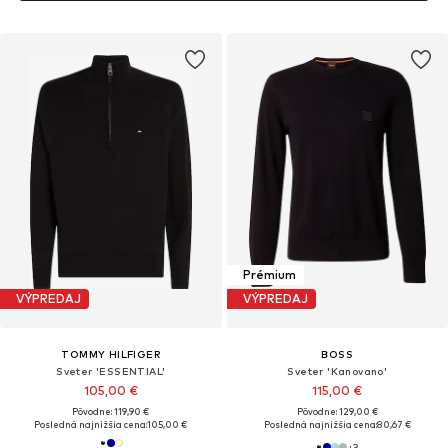
Prémium
VÝPREDAJ
VÝPREDAJ
TOMMY HILFIGER
BOSS
Sveter 'ESSENTIAL'
Sveter 'Kanovano'
105,00 €
115,00 €
Pôvodne: 119,90 €
Pôvodne: 129,00 €
Posledná najnižšia cena:
105,00 €
Posledná najnižšia cena:
80,67 €
+
3