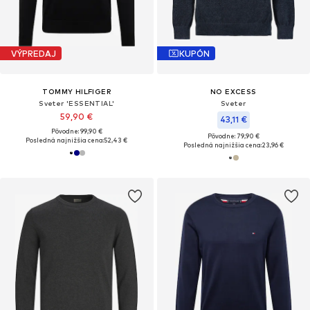
VÝPREDAJ
KUPÓN
TOMMY HILFIGER
NO EXCESS
Sveter 'ESSENTIAL'
Sveter
59,90 €
43,11 €
Pôvodne: 99,90 €
Pôvodne: 79,90 €
Posledná najnižšia cena:
52,43 €
Posledná najnižšia cena:
23,96 €