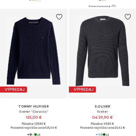
VÝPREDAJ
VÝPREDAJ
TOMMY HILFIGER
S.OLIVER
Sveter 'Classics'
Sveter
125,00 €
Od 29,90 €
Pôvodne: 139,90 €
Pôvodne: 49,90 €
Posledná najnižšia cena:
125,00 €
Posledná najnižšia cena:
25,42 €
+
3
+
2