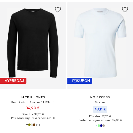
VÝPREDAJ
KUPÓN
JACK & JONES
NO EXCESS
Rovný strih Sveter 'JJEHill'
Sveter
34,90 €
43,11 €
Pôvodne: 39,90 €
Pôvodne: 59,90 €
Posledná najnižšia cena:
34,90 €
Posledná najnižšia cena:
37,03 €
+
11