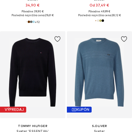
34,90 €
Od 37,49 €
Pôvodne: 39,90 €
Pôvodne: 49,99 €
Posledná najnižšia cena:
29,61 €
Posledná najnižšia cena:
28,12 €
+
12
VÝPREDAJ
KUPÓN
TOMMY HILFIGER
S.OLIVER
Sveter 'ESSENTIAL'
Sveter