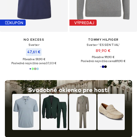
KUPÓN
VÝPREDAJ
NO EXCESS
TOMMY HILFIGER
Sveter
Sveter 'ESSENTIAL'
89,90 €
47,61 €
Pôvodne: 99,90 €
Pôvodne: 59,90 €
Posledná najnižšia cena:
89,90 €
Posledná najnižšia cena:
37,03 €
Svadobné okienko pre hostí