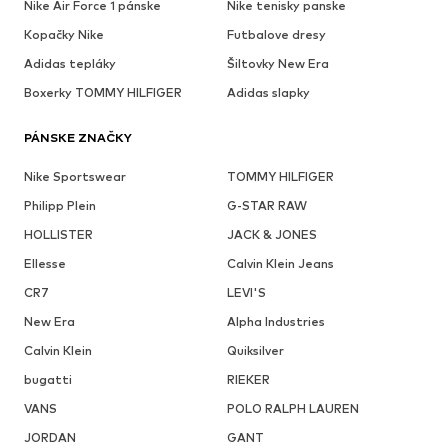
Nike Air Force 1 pánske
Nike tenisky panske
Kopačky Nike
Futbalove dresy
Adidas tepláky
Šiltovky New Era
Boxerky TOMMY HILFIGER
Adidas slapky
PÁNSKE ZNAČKY
Nike Sportswear
TOMMY HILFIGER
Philipp Plein
G-STAR RAW
HOLLISTER
JACK & JONES
Ellesse
Calvin Klein Jeans
CR7
LEVI'S
New Era
Alpha Industries
Calvin Klein
Quiksilver
bugatti
RIEKER
VANS
POLO RALPH LAUREN
JORDAN
GANT