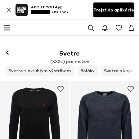
ABOUT YOU App
Prejsť do aplikácie
(152 700)
Svetre
(XXXL) pre mužov
Svetre s okrúhlym výstrihom
Roláky
Svetre s kapuc