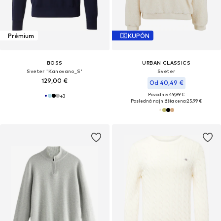
Prémium
KUPÓN
BOSS
URBAN CLASSICS
Sveter 'Kanovano_S'
Sveter
129,00 €
Od 40,49 €
Pôvodne: 49,99 €
+
3
Posledná najnižšia cena:
25,99 €