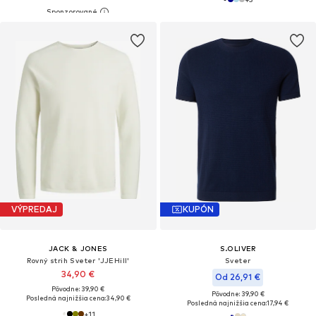
VÝPREDAJ
KUPÓN
JACK & JONES
S.OLIVER
Rovný strih Sveter 'JJEHill'
Sveter
34,90 €
Od 26,91 €
Pôvodne: 39,90 €
Pôvodne: 39,90 €
Posledná najnižšia cena:
34,90 €
Posledná najnižšia cena:
17,94 €
+
11