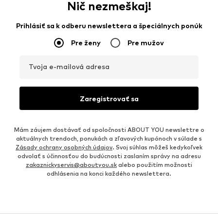
Nič nezmeškaj!
Prihlásiť sa k odberu newslettera a špeciálnych ponúk
Pre ženy
Pre mužov
Tvoja e-mailová adresa
Zaregistrovať sa
Mám záujem dostávať od spoločnosti ABOUT YOU newslettre o
aktuálnych trendoch, ponukách a zľavových kupónoch v súlade s
Zásady ochrany osobných údajov
. Svoj súhlas môžeš kedykoľvek
odvolať s účinnosťou do budúcnosti zaslaním správy na adresu
zakaznickyservis@aboutyou.sk
alebo použitím možnosti
odhlásenia na konci každého newslettera.