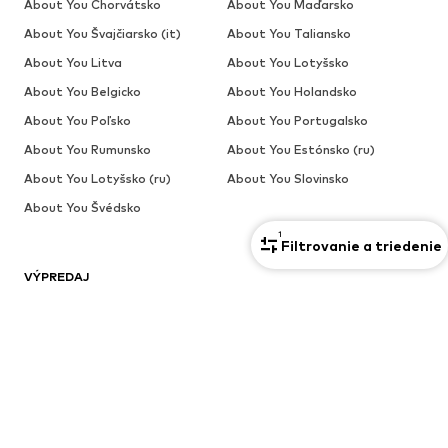
About You Chorvátsko
About You Maďarsko
About You Švajčiarsko (it)
About You Taliansko
About You Litva
About You Lotyšsko
About You Belgicko
About You Holandsko
About You Poľsko
About You Portugalsko
About You Rumunsko
About You Estónsko (ru)
About You Lotyšsko (ru)
About You Slovinsko
About You Švédsko
1
Filtrovanie a triedenie
VÝPREDAJ
Bundy
Rifle
Mikiny
Svetre & kardigány
Tričká
Bielizeň
Viac
Nohavice
Košele
Kabáty
Obleky & saká