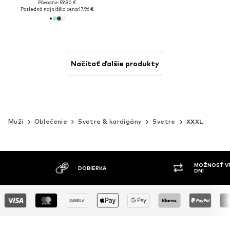
Pôvodne: 59,90 €
Posledná najnižšia cena:
17,96 €
Načítať ďalšie produkty
Muži
Oblečenie
Svetre & kardigány
Svetre
XXXL
MOŽNOSŤ VRÁTENIA TOVARU DO 30
ŠIR
DNÍ