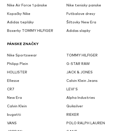
Nike Air Force 1 pánske
Nike tenisky panske
Kopačky Nike
Futbalove dresy
Adidas tepláky
Šiltovky New Era
Boxerky TOMMY HILFIGER
Adidas slapky
PÁNSKE ZNAČKY
Nike Sportswear
TOMMY HILFIGER
Philipp Plein
G-STAR RAW
HOLLISTER
JACK & JONES
Ellesse
Calvin Klein Jeans
CR7
LEVI'S
New Era
Alpha Industries
Calvin Klein
Quiksilver
bugatti
RIEKER
VANS
POLO RALPH LAUREN