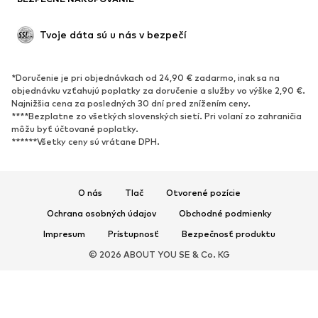
Nové
Obľúbené
Kanady & čižmy
Tenisky
Tvoje dáta sú u nás v bezpečí
Poltopánky
Športová obuv
Otvorená obuv
Exkluzívne
*Doručenie je pri objednávkach od 24,90 € zadarmo, inak sa na
objednávku vzťahujú poplatky za doručenie a služby vo výške 2,90 €.
ŠPORT
Najnižšia cena za posledných 30 dní pred znížením ceny.
****Bezplatne zo všetkých slovenských sietí. Pri volaní zo zahraničia
Športové oblečenie
Druhy športov
môžu byť účtované poplatky.
******Všetky ceny sú vrátane DPH.
Športová obuv
Športové batohy a tašky
Športové doplnky
O nás
Tlač
Otvorené pozície
DOPLNKY
Ochrana osobných údajov
Obchodné podmienky
Nové
Šiltovky & čiapky
Impresum
Prístupnosť
Bezpečnosť produktu
Opasky
Tašky & batohy
© 2026 ABOUT YOU SE & Co. KG
Hodinky
Bižutéria
Slnečné okuliare
Peňaženky & púzdra
Kravaty & doplnky
Šály & šatky