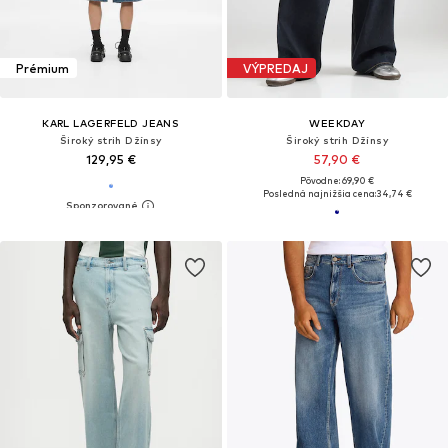
Prémium
VÝPREDAJ
KARL LAGERFELD JEANS
WEEKDAY
Široký strih Džínsy
Široký strih Džínsy
129,95 €
57,90 €
Pôvodne: 69,90 €
Posledná najnižšia cena:
34,74 €