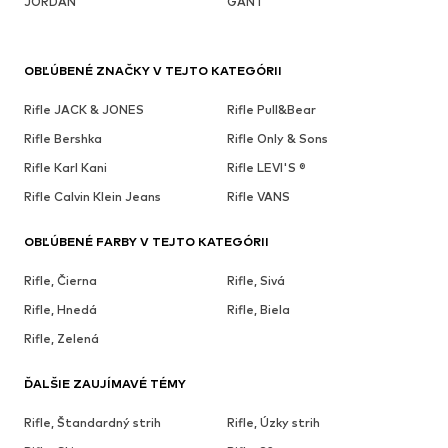
JORDAN
GANT
OBĽÚBENÉ ZNAČKY V TEJTO KATEGÓRII
Rifle JACK & JONES
Rifle Pull&Bear
Rifle Bershka
Rifle Only & Sons
Rifle Karl Kani
Rifle LEVI'S ®
Rifle Calvin Klein Jeans
Rifle VANS
OBĽÚBENÉ FARBY V TEJTO KATEGÓRII
Rifle, Čierna
Rifle, Sivá
Rifle, Hnedá
Rifle, Biela
Rifle, Zelená
ĎALŠIE ZAUJÍMAVÉ TÉMY
Rifle, Štandardný strih
Rifle, Úzky strih