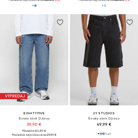
VÝPREDAJ
EIGHTYFIVE
2Y STUDIOS
Široký strih Džínsy
Široký strih Džínsy
39,90 €
49,99 €
Pôvodne: 84,90 €
+
1
Posledná najnižšia cena:
29,93 €