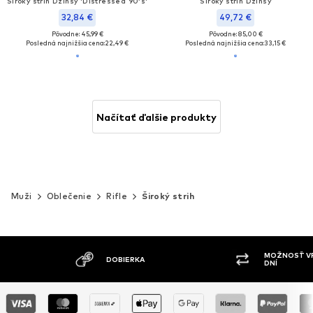
Široký strih Džínsy 'Distressed 90‘s'
Široký strih Džínsy
32,84 €
49,72 €
Pôvodne: 45,99 €
Pôvodne: 85,00 €
Posledná najnižšia cena:
22,49 €
Posledná najnižšia cena:
33,15 €
Načítať ďalšie produkty
Muži
Oblečenie
Rifle
Široký strih
MOŽNOSŤ VRÁTENIA TOVARU DO 30
ŠIR
DNÍ