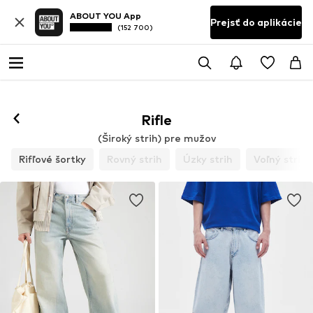
ABOUT YOU App
Prejsť do aplikácie
(152 700)
Rifle
(Široký strih) pre mužov
Rifľové šortky
Rovný strih
Úzky strih
Voľný strih