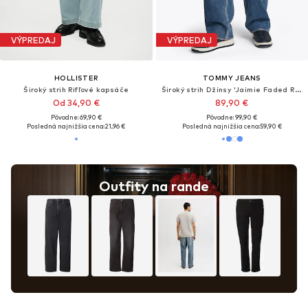
VÝPREDAJ
VÝPREDAJ
HOLLISTER
TOMMY JEANS
Široký strih Rifľové kapsáče
Široký strih Džínsy 'Jaimie Faded Relaxed Straight Leg'
Od 34,90 €
89,90 €
Pôvodne: 69,90 €
Pôvodne: 99,90 €
Posledná najnižšia cena:
21,96 €
Posledná najnižšia cena:
59,90 €
Outfity na rande