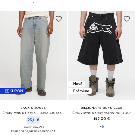
Nové
KUPÓN
Prémium
JACK & JONES
BILLIONAIRE BOYS CLUB
Široký strih Džínsy 'JJIDave JJCooper'
Široký strih Džínsy 'RUNNING DOG'
149,00 €
25,11 €
Pôvodne: 69,99 €
Posledná najnižšia cena:
22,32 €