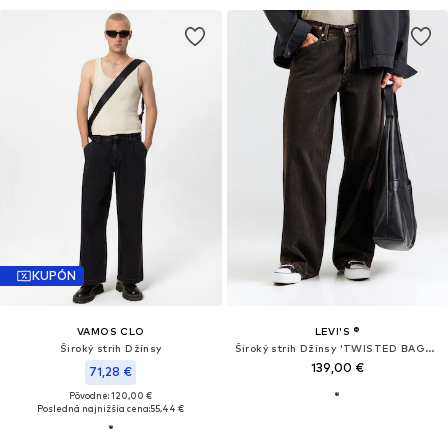
KUPÓN
VAMOS CLO
LEVI'S ®
Široký strih Džínsy
Široký strih Džínsy 'TWISTED BAGGY WIDE'
139,00 €
71,28 €
Pôvodne: 120,00 €
Posledná najnižšia cena:
55,44 €