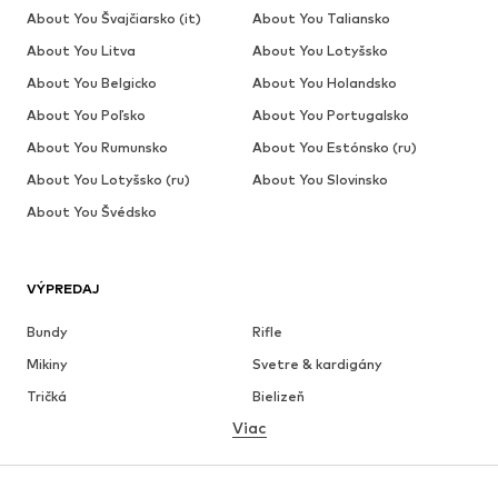
About You Švajčiarsko (it)
About You Taliansko
About You Litva
About You Lotyšsko
About You Belgicko
About You Holandsko
About You Poľsko
About You Portugalsko
About You Rumunsko
About You Estónsko (ru)
About You Lotyšsko (ru)
About You Slovinsko
About You Švédsko
VÝPREDAJ
Bundy
Rifle
Mikiny
Svetre & kardigány
Tričká
Bielizeň
Viac
Nohavice
Košele
Kabáty
Obleky & saká
Plavky
Väčšie veľkosti