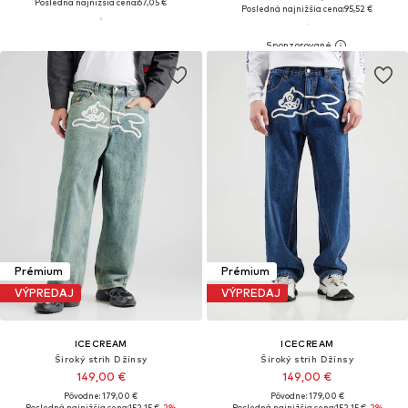
Posledná najnižšia cena:
67,05 €
Posledná najnižšia cena:
95,52 €
Prémium
Prémium
VÝPREDAJ
VÝPREDAJ
ICECREAM
ICECREAM
Široký strih Džínsy
Široký strih Džínsy
149,00 €
149,00 €
Pôvodne: 179,00 €
Pôvodne: 179,00 €
Posledná najnižšia cena:
152,15 €
-2%
Posledná najnižšia cena:
152,15 €
-2%