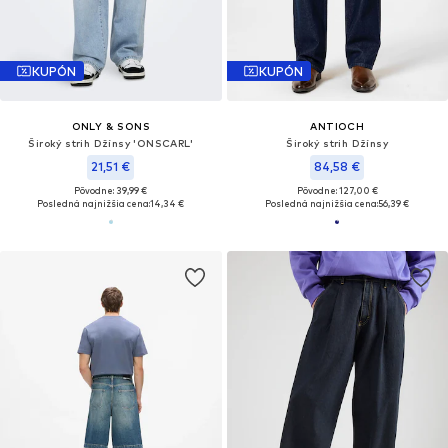
KUPÓN
KUPÓN
ONLY & SONS
ANTIOCH
Široký strih Džínsy 'ONSCARL'
Široký strih Džínsy
21,51 €
84,58 €
Pôvodne: 39,99 €
Pôvodne: 127,00 €
Posledná najnižšia cena:
14,34 €
Posledná najnižšia cena:
56,39 €