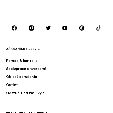
Obuv
Sport
Doplnky
Premium
OBLEČENIE
Nové
Obľúbené
Tričká
Rifle
ZÁKAZNÍCKY SERVIS
Bundy
Mikiny
Nohavice
Košele
Pomoc & kontakt
Bielizeň
Svetre & kardigány
Spolupráce s tvorcami
Obleky & saká
Kabáty
Oblasť doručenia
Plavky
Väčšie veľkosti
Outlet
Príležitosti
Exkluzívne
Odstúpiť od zmluvy tu
Upcyklácia
OBUV
BEZPEČNÉ NAKUPOVANIE