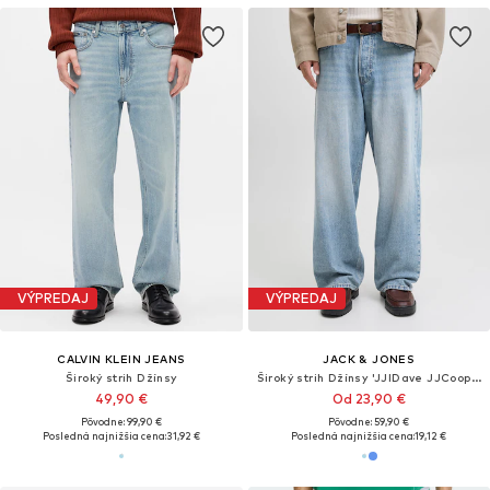
VÝPREDAJ
VÝPREDAJ
CALVIN KLEIN JEANS
JACK & JONES
Široký strih Džínsy
Široký strih Džínsy 'JJIDave JJCooper'
49,90 €
Od 23,90 €
Pôvodne: 99,90 €
Pôvodne: 59,90 €
Posledná najnižšia cena:
31,92 €
Posledná najnižšia cena:
19,12 €