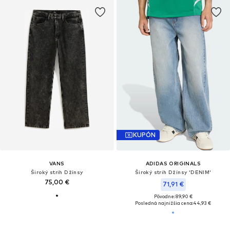
KUPÓN
VANS
ADIDAS ORIGINALS
Široký strih Džínsy
Široký strih Džínsy 'DENIM'
75,00 €
71,91 €
Pôvodne: 89,90 €
Posledná najnižšia cena:
44,93 €