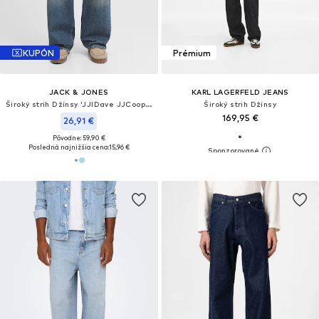
KUPÓN
Prémium
JACK & JONES
KARL LAGERFELD JEANS
Široký strih Džínsy 'JJIDave JJCooper'
Široký strih Džínsy
169,95 €
26,91 €
Pôvodne: 59,90 €
Posledná najnižšia cena:
15,96 €