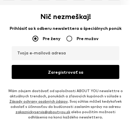
Nič nezmeškaj!
Prihlásiť sa k odberu newslettera a špeciálnych ponúk
Pre ženy
Pre mužov
Tvoja e-mailová adresa
Zaregistrovať sa
Mám záujem dostávať od spoločnosti ABOUT YOU newslettre o
aktuálnych trendoch, ponukách a zľavových kupónoch v súlade s
Zásady ochrany osobných údajov
. Svoj súhlas môžeš kedykoľvek
odvolať s účinnosťou do budúcnosti zaslaním správy na adresu
zakaznickyservis@aboutyou.sk
alebo použitím možnosti
odhlásenia na konci každého newslettera.