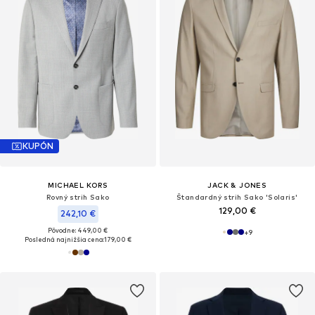
KUPÓN
MICHAEL KORS
JACK & JONES
Rovný strih Sako
Štandardný strih Sako 'Solaris'
129,00 €
242,10 €
Pôvodne: 449,00 €
+
9
Posledná najnižšia cena:
179,00 €