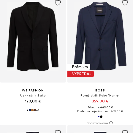
Prémium
VÝPREDAJ
WE FASHION
BOSS
Úzky strih Sako
Rovný strih Sako 'Hanry'
120,00 €
359,00 €
Pôvodne: 449,00 €
+
1
Posledná najnižšia cena:
268,00 €