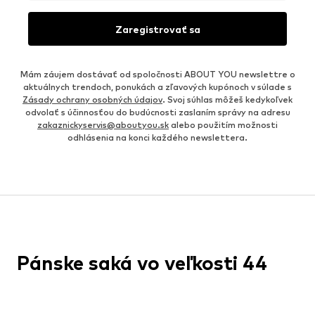
Zaregistrovať sa
Mám záujem dostávať od spoločnosti ABOUT YOU newslettre o
aktuálnych trendoch, ponukách a zľavových kupónoch v súlade s
Zásady ochrany osobných údajov
. Svoj súhlas môžeš kedykoľvek
odvolať s účinnosťou do budúcnosti zaslaním správy na adresu
zakaznickyservis@aboutyou.sk
alebo použitím možnosti
odhlásenia na konci každého newslettera.
Pánske saká vo veľkosti 44