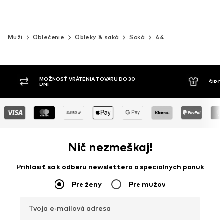
Muži
Oblečenie
Obleky & saká
Saká
44
MOŽNOSŤ VRÁTENIA TOVARU DO 30
ŠIR
DNÍ
Nič nezmeškaj!
Prihlásiť sa k odberu newslettera a špeciálnych ponúk
Pre ženy
Pre mužov
Tvoja e-mailová adresa