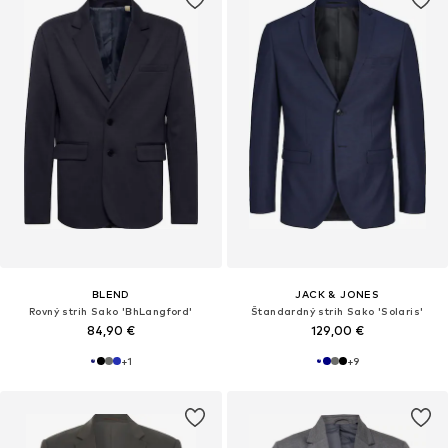
BLEND
JACK & JONES
Rovný strih Sako 'BhLangford'
Štandardný strih Sako 'Solaris'
84,90 €
129,00 €
+
1
+
9