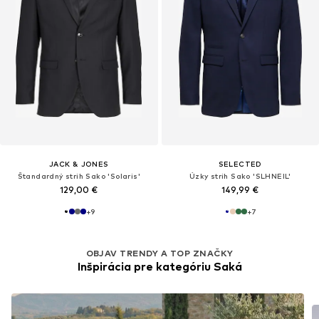
JACK & JONES
SELECTED
Štandardný strih Sako 'Solaris'
Úzky strih Sako 'SLHNEIL'
129,00 €
149,99 €
+
9
+
7
OBJAV TRENDY A TOP ZNAČKY
Inšpirácia pre kategóriu Saká