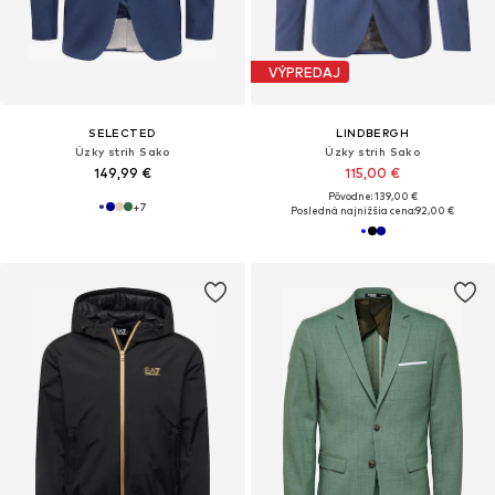
VÝPREDAJ
SELECTED
LINDBERGH
Úzky strih Sako
Úzky strih Sako
149,99 €
115,00 €
Pôvodne: 139,00 €
+
7
Posledná najnižšia cena:
92,00 €