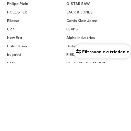
Philipp Plein
G-STAR RAW
HOLLISTER
JACK & JONES
Ellesse
Calvin Klein Jeans
CR7
LEVI'S
New Era
Alpha Industries
Calvin Klein
Quiksilver
1
Filtrovanie a triedenie
bugatti
RIEKER
VANS
POLO RALPH LAUREN
JORDAN
GANT
OBĽÚBENÉ ZNAČKY V TEJTO KATEGÓRII
Saká s.Oliver BLACK LABEL
Saká HUGO
OBĽÚBENÉ FARBY V TEJTO KATEGÓRII
Saká, Modrá
Saká, Čierna