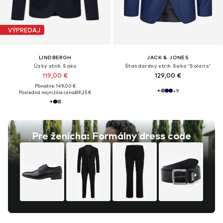
VÝPREDAJ
LINDBERGH
JACK & JONES
Úzky strih Sako
Štandardný strih Sako 'Solaris'
119,00 €
129,00 €
Pôvodne: 149,00 €
+
9
Posledná najnižšia cena:
89,25 €
Pre ženícha: Formálny dress code