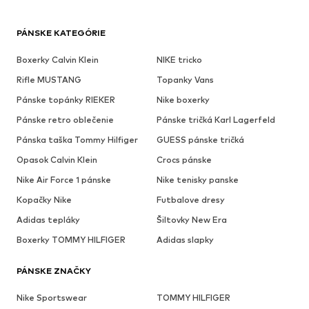
PÁNSKE KATEGÓRIE
Boxerky Calvin Klein
NIKE tricko
Rifle MUSTANG
Topanky Vans
Pánske topánky RIEKER
Nike boxerky
Pánske retro oblečenie
Pánske tričká Karl Lagerfeld
Pánska taška Tommy Hilfiger
GUESS pánske tričká
Opasok Calvin Klein
Crocs pánske
Nike Air Force 1 pánske
Nike tenisky panske
Kopačky Nike
Futbalove dresy
Adidas tepláky
Šiltovky New Era
Boxerky TOMMY HILFIGER
Adidas slapky
PÁNSKE ZNAČKY
Nike Sportswear
TOMMY HILFIGER