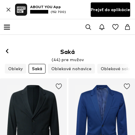
ABOUT YOU App
Prejsť do aplikácie
(152 700)
Saká
(44) pre mužov
Obleky
Saká
Oblekové nohavice
Oblekové saká