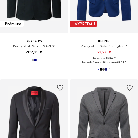
Prémium
VÝPREDAJ
DRYKORN
BLEND
Rovný strih Sako 'MARLS'
Rovný strih Sako 'Langford'
289,95 €
59,90 €
Pôvodne: 79,90 €
Posledná najnižšia cena:
49,41 €
+
1