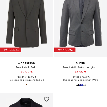
VÝPREDAJ
VÝPREDAJ
WE FASHION
BLEND
Rovný strih Sako
Rovný strih Sako 'Langford'
70,00 €
54,90 €
Pôvodne: 120,00 €
Pôvodne: 79,90 €
Posledná najnižšia cena:
63,00 €
Posledná najnižšia cena:
47,92 €
+
1