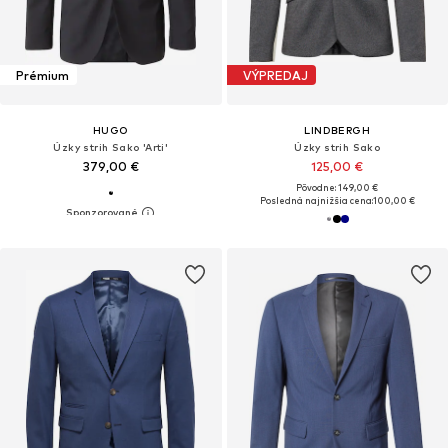
Prémium
VÝPREDAJ
HUGO
LINDBERGH
Úzky strih Sako 'Arti'
Úzky strih Sako
379,00 €
125,00 €
Pôvodne: 149,00 €
Posledná najnižšia cena:
100,00 €