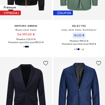
Prémium
VÝPREDAJ
KUPÓN
EMPORIO ARMANI
SELECTED
Rovný strih Sako
Úzky strih Sako 'SLHOasis'
Od 199,00 €
161,10 €
Pôvodne: 225,00 €
Pôvodne: 199,00 €
Posledná najnižšia cena:
199,00 €
Posledná najnižšia cena:
79,60 €
+
2