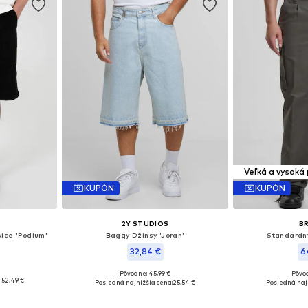
Veľká a vysoká
KUPÓN
KUPÓN
2Y STUDIOS
B
vice 'Podium'
Baggy Džínsy 'Joran'
Štandardn
32,84 €
6
Pôvodne: 45,99 €
Pôvod
2, 34 x 34
Dostupné veľkosti: 44 x 30, 48 x 32, 50 x 33, 52 x 34
Dostupné v
:
52,49 €
Posledná najnižšia cena:
25,54 €
Posledná naj
íka
Pridať do košíka
Pridať