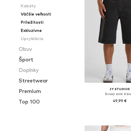
Kabáty
Väčšie veľkosti
Príležitosti
Exkluzívne
Upcyklácia
Obuv
Šport
Doplnky
Streetwear
2Y STUDIOS
Premium
Široký strih Dží
Top 100
49,99 €
+
2
Pridať do koš