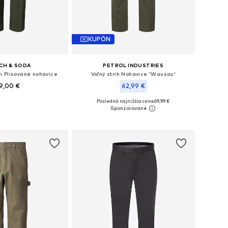
KUPÓN
CH & SODA
PETROL INDUSTRIES
h Plisované nohavice
Voľný strih Nohavice 'Wausau'
9,00 €
62,99 €
Posledná najnižšia cena:
69,99 €
nohých veľkostiach
Dostupné v mnohých veľkostiach
 do košíka
Pridať do košíka