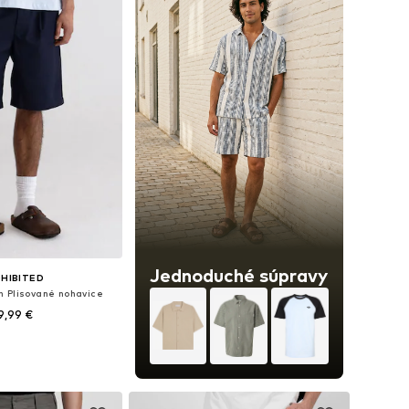
Jednoduché súpravy
HIBITED
h Plisované nohavice
9,99 €
nohých veľkostiach
 do košíka