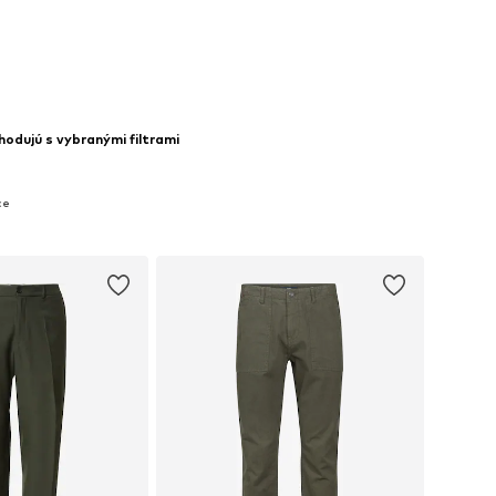
 do košíka
Pridať do košíka
hodujú s vybranými filtrami
ce