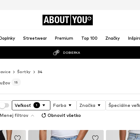
ABOUT
YOU
Doplnky
Streetwear
Premium
Top 100
Značky
Inšpir
DOBIERKA
avice
Šortky
34
mužov
15
Veľkosť
Farba
Značka
Špeciálne veľk
1
Menej filtrov
Obnoviť všetko