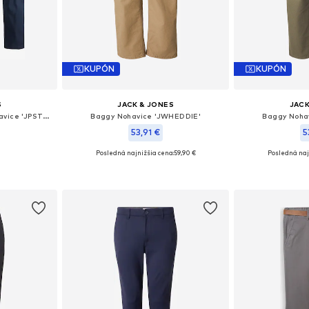
KUPÓN
KUPÓN
S
JACK & JONES
JACK
Štandardný strih Chino nohavice 'JPSTKane Dave'
Baggy Nohavice 'JWHEDDIE'
Baggy Noha
53,91 €
5
Posledná najnižšia cena:
59,90 €
Posledná naj
ľkostiach
Dostupné v mnohých veľkostiach
Dostupné v m
íka
Pridať do košíka
Pridať