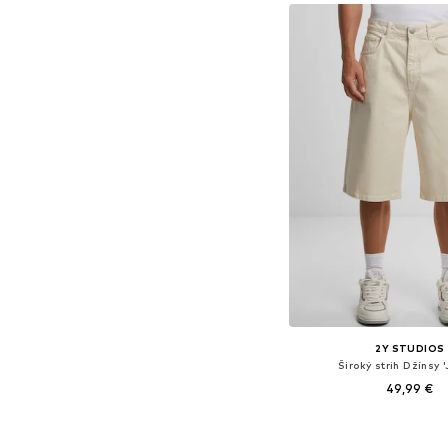
2Y STUDIOS
Široký strih Džínsy 
49,99 €
+
2
Dostupné veľkosti: 34 x 34, 3