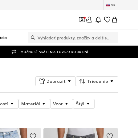
SK
1
ácia
MOŽNOSŤ VRÁTENIA TOVARU DO 30 DNÍ
Zobraziť
Triedenie
osti
Materiál
Vzor
Štýl