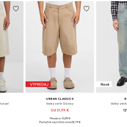
VÝPREDAJ
Nové
URBAN CLASSICS
R
'Junan'
Voľný strih Džínsy
Voľný stri
Od 31,99 €
12
+
1
Pôvodne: 35,99 €
6 x 36, 38 x 38
Dostupné veľkosti: 30 x 30, 34 x 34, 40 x 40
Dostupné v m
Posledná najnižšia cena:
28,79 €