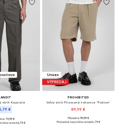
 postava
Unisex
VÝPREDAJ
RANDIT
PROHIBITED
ý strih Kapsáče
Voľný strih Plisované nohavice 'Podium'
4,79 €
89,99 €
Pôvodne: 99,99 €
ne: 79,99 €
Dostupné veľkosti: 44 x 34
eľkosti: 36 x 34
Posledná najnižšia cena:
64,79 €
nižšia cena:
46,79 €
Pridať do košíka
 do košíka