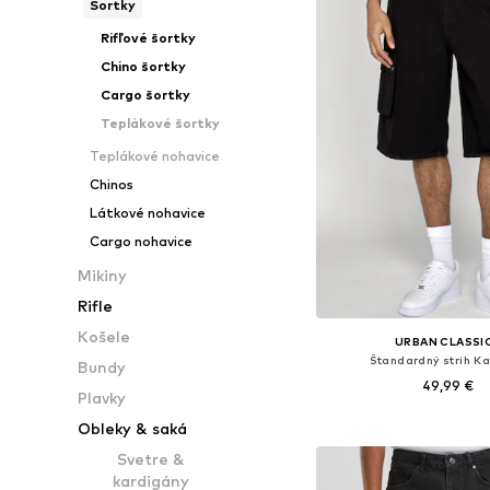
Šortky
Rifľové šortky
Chino šortky
Cargo šortky
Teplákové šortky
Teplákové nohavice
Chinos
Látkové nohavice
Cargo nohavice
Mikiny
Rifle
Košele
URBAN CLASSI
Štandardný strih K
Bundy
49,99 €
Plavky
Obleky & saká
Pridať do koš
Svetre &
kardigány