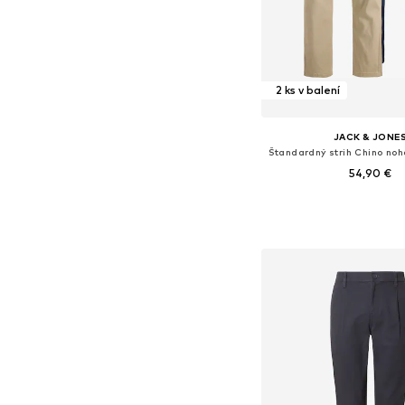
2 ks v balení
JACK & JONE
54,90 €
Dostupné v mnohých ve
Pridať do koš