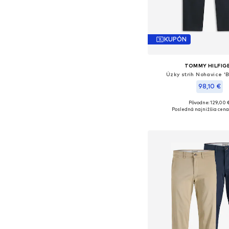
KUPÓN
TOMMY HILFIG
Úzky strih Nohavice '
98,10 €
Pôvodne: 129,00 
Dostupné v mnohých ve
Posledná najnižšia cena
Pridať do koš