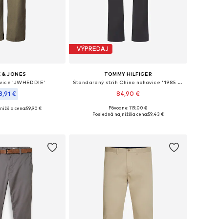
VÝPREDAJ
 & JONES
TOMMY HILFIGER
vice 'JWHEDDIE'
Štandardný strih Chino nohavice '1985 Denton'
3,91 €
84,90 €
Pôvodne: 119,00 €
nižšia cena:
59,90 €
Dostupné v mnohých veľkostiach
nohých veľkostiach
Posledná najnižšia cena:
59,43 €
Pridať do košíka
 do košíka