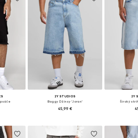
CS
2Y STUDIOS
2Y 
apsáče
Baggy Džínsy 'Joran'
Široký stri
45,99 €
4
Dostupné veľkosti: 32 x 32, 33 x 33, 34 x 34, 36 x 36
Dostupné veľkosti: 33 x 33, 34 x 34, 38 x 38
Dostupné veľkos
íka
Pridať do košíka
Pridať