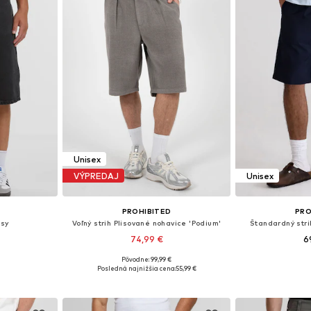
Unisex
VÝPREDAJ
Unisex
PROHIBITED
PRO
nsy
Voľný strih Plisované nohavice 'Podium'
Štandardný stri
74,99 €
6
Pôvodne: 99,99 €
Dostupné veľkosti: 29 x 29, 30 x 30, 33 x 33, 34 x 34, 36 x 36
Dostupné veľkosti: 44 x 34
Dostupné v m
Posledná najnižšia cena:
55,99 €
íka
Pridať do košíka
Pridať