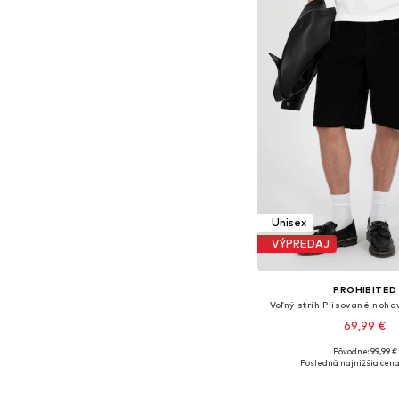
Unisex
VÝPREDAJ
PROHIBITED
Voľný strih Plisované noha
69,99 €
Pôvodne: 99,99 €
Dostupné veľkosti: 32 x 3
Posledná najnižšia cena
Pridať do koš