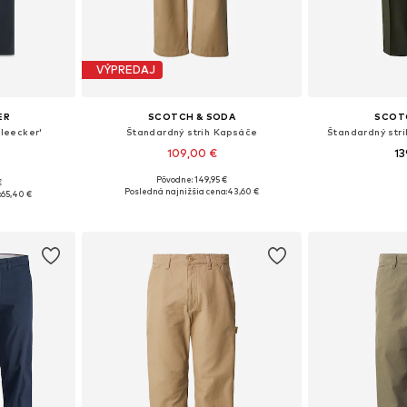
VÝPREDAJ
ER
SCOTCH & SODA
SCOT
Bleecker'
Štandardný strih Kapsáče
Štandardný stri
109,00 €
13
Pôvodne: 149,95 €
€
Dostupné v mnohých veľkostiach
Dostupné v m
ľkostiach
Posledná najnižšia cena:
43,60 €
:
65,40 €
Pridať do košíka
Pridať
íka