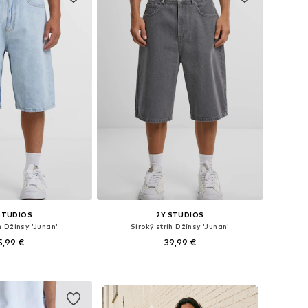
STUDIOS
2Y STUDIOS
h Džínsy 'Junan'
Široký strih Džínsy 'Junan'
5,99 €
39,99 €
+
2
+
2
ti: 33 x 33, 34 x 34
Dostupné veľkosti: 28 x 28, 30 x 30, 32 x 32, 34 x 34, 36 x 36, 38 x 38
 do košíka
Pridať do košíka