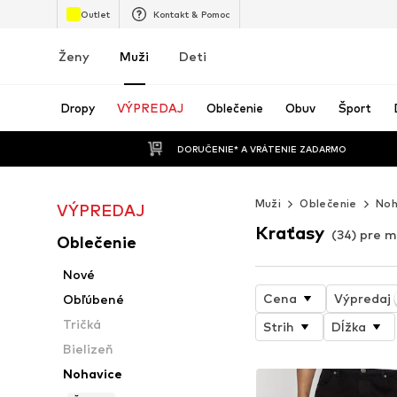
Outlet
Kontakt & Pomoc
Ženy
Muži
Deti
Dropy
VÝPREDAJ
Oblečenie
Obuv
Šport
 DORUČENIE* A VRÁTENIE ZADARMO
Muži
Oblečenie
Noh
VÝPREDAJ
Kraťasy
(34) pre 
Oblečenie
Nové
Cena
Výpredaj
Obľúbené
Tričká
Strih
Dĺžka
Bielizeň
Nohavice