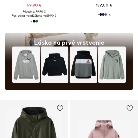
69,90 €
159,00 €
Pôvodne: 79,90 €
+
4
Posledná najnižšia cena:
69,90 €
Láska na prvé vrstvenie