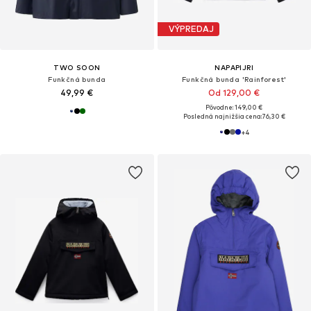
VÝPREDAJ
TWO SOON
NAPAPIJRI
Funkčná bunda
Funkčná bunda 'Rainforest'
49,99 €
Od 129,00 €
Pôvodne: 149,00 €
Posledná najnižšia cena:
76,30 €
+
4