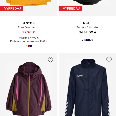
VÝPREDAJ
VÝPREDAJ
MINYMO
NEXT
Funkčná bunda
Funkčná bunda
39,90 €
Od 54,00 €
Pôvodne: 49,90 €
+
3
Posledná najnižšia cena:
35,91 €