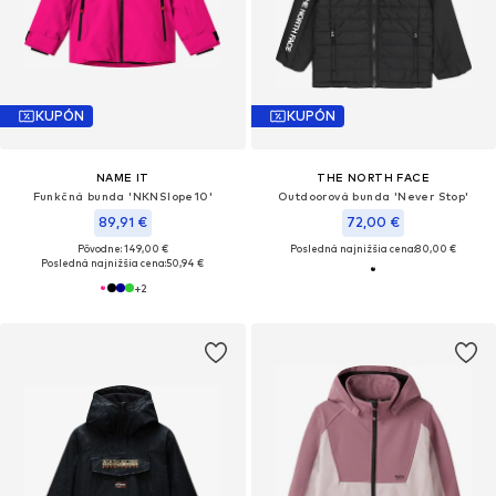
KUPÓN
KUPÓN
NAME IT
THE NORTH FACE
Funkčná bunda 'NKNSlope10'
Outdoorová bunda 'Never Stop'
89,91 €
72,00 €
Pôvodne: 149,00 €
Posledná najnižšia cena:
80,00 €
Posledná najnižšia cena:
50,94 €
+
2