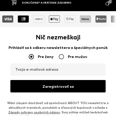
MOŽNOSŤ VR
DOBIERKA
DNÍ
Nič nezmeškaj!
Prihlásiť sa k odberu newslettera a špeciálnych ponúk
Pre ženy
Pre mužov
Tvoja e-mailová adresa
Zaregistrovať sa
Mám záujem dostávať od spoločnosti ABOUT YOU newslettre o
aktuálnych trendoch, ponukách a zľavových kupónoch v súlade s
Zásady ochrany osobných údajov
. Svoj súhlas môžeš kedykoľvek