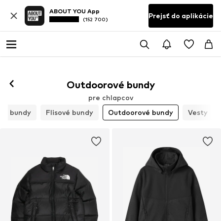
ABOUT YOU App
Prejsť do aplikácie
(152 700)
Outdoorové bundy
pre chlapcov
né bundy
Flisové bundy
Outdoorové bundy
Vesty