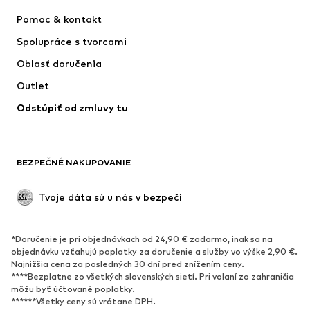
NAME IT
SUPERFIT
Pomoc & kontakt
ADIDAS PERFORMANCE
Jordan
Spolupráce s tvorcami
Oblasť doručenia
Outlet
Odstúpiť od zmluvy tu
BEZPEČNÉ NAKUPOVANIE
Tvoje dáta sú u nás v bezpečí
*Doručenie je pri objednávkach od 24,90 € zadarmo, inak sa na
objednávku vzťahujú poplatky za doručenie a služby vo výške 2,90 €.
Najnižšia cena za posledných 30 dní pred znížením ceny.
****Bezplatne zo všetkých slovenských sietí. Pri volaní zo zahraničia
môžu byť účtované poplatky.
******Všetky ceny sú vrátane DPH.