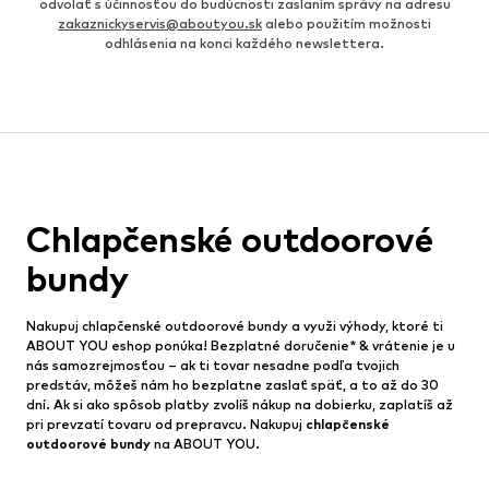
odvolať s účinnosťou do budúcnosti zaslaním správy na adresu
zakaznickyservis@aboutyou.sk
alebo použitím možnosti
odhlásenia na konci každého newslettera.
Chlapčenské outdoorové
bundy
Nakupuj chlapčenské outdoorové bundy a využi výhody, ktoré ti
ABOUT YOU eshop ponúka! Bezplatné doručenie* & vrátenie je u
nás samozrejmosťou – ak ti tovar nesadne podľa tvojich
predstáv, môžeš nám ho bezplatne zaslať späť, a to až do 30
dní. Ak si ako spôsob platby zvolíš nákup na dobierku, zaplatíš až
pri prevzatí tovaru od prepravcu. Nakupuj
chlapčenské
outdoorové bundy
na ABOUT YOU.