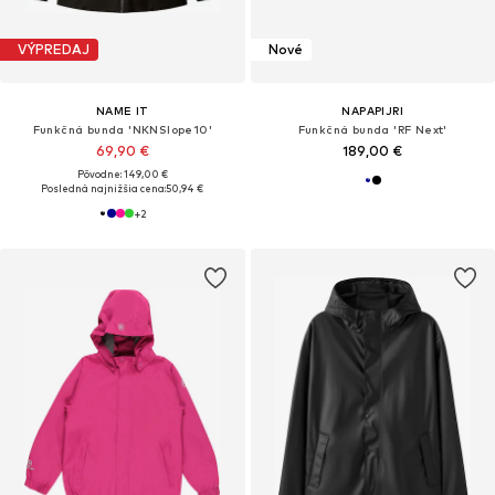
VÝPREDAJ
Nové
NAME IT
NAPAPIJRI
Funkčná bunda 'NKNSlope10'
Funkčná bunda 'RF Next'
69,90 €
189,00 €
Pôvodne: 149,00 €
Posledná najnižšia cena:
50,94 €
+
2