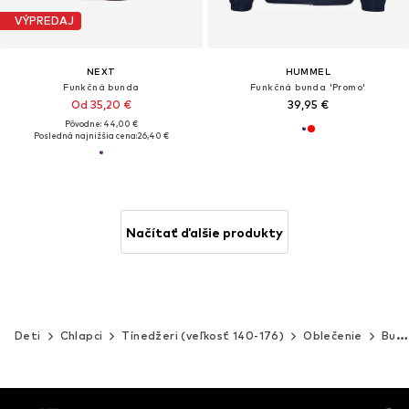
VÝPREDAJ
NEXT
HUMMEL
Funkčná bunda
Funkčná bunda 'Promo'
Od 35,20 €
39,95 €
Pôvodne: 44,00 €
Posledná najnižšia cena:
26,40 €
Načítať ďalšie produkty
Deti
Chlapci
Tínedžeri (veľkosť 140-176)
Oblečenie
Bundy & kabáty