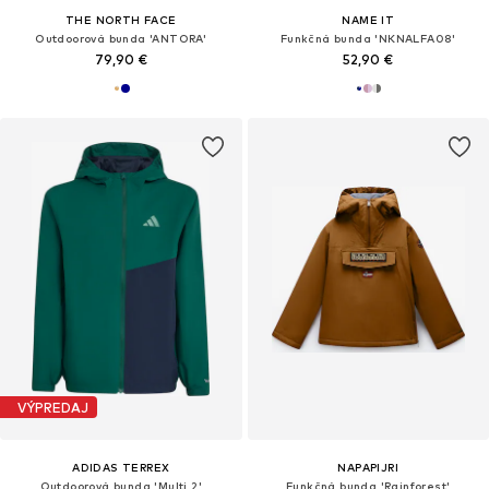
THE NORTH FACE
NAME IT
Outdoorová bunda 'ANTORA'
Funkčná bunda 'NKNALFA08'
79,90 €
52,90 €
VÝPREDAJ
ADIDAS TERREX
NAPAPIJRI
Outdoorová bunda 'Multi 2'
Funkčná bunda 'Rainforest'