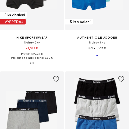
3 ks v balení
VÝPREDAJ
5 ks v balení
NIKE SPORTSWEAR
AUTHENTIC LE JOGGER
Nohavičky
Nohavičky
21,90 €
Od 25,99 €
Pôvodne: 27,90 €
Posledná najnižšia cena:
18,90 €