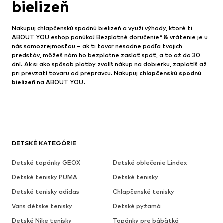
bielizeň
Nakupuj chlapčenskú spodnú bielizeň a využi výhody, ktoré ti
ABOUT YOU eshop ponúka! Bezplatné doručenie* & vrátenie je u
nás samozrejmosťou – ak ti tovar nesadne podľa tvojich
predstáv, môžeš nám ho bezplatne zaslať späť, a to až do 30
dní. Ak si ako spôsob platby zvolíš nákup na dobierku, zaplatíš až
pri prevzatí tovaru od prepravcu. Nakupuj
chlapčenskú spodnú
bielizeň
na ABOUT YOU.
DETSKÉ KATEGÓRIE
Detské topánky GEOX
Detské oblečenie Lindex
Detské tenisky PUMA
Detské tenisky
Detské tenisky adidas
Chlapčenské tenisky
Vans détske tenisky
Detské pyžamá
Detské Nike tenisky
Topánky pre bábätká