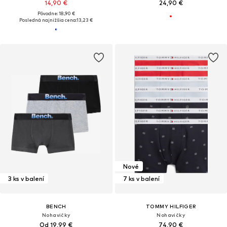
14,90 €
24,90 €
Pôvodne: 18,90 €
Posledná najnižšia cena:
13,23 €
Nové
3 ks v balení
7 ks v balení
BENCH
TOMMY HILFIGER
Nohavičky
Nohavičky
Od 19,99 €
74,90 €