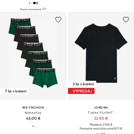
2 ks v balení
7 ks v balení
VÝPREDAJ
WE FASHION
JORDAN
Nohavičky
Tielko 'FLIGHT'
43,00 €
22,90 €
Pôvodne: 27,90 €
Posledná najnižšia cena:
19,71 €