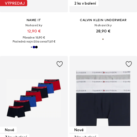
VÝPREDAJ
2 ks v balení
NAME IT
CALVIN KLEIN UNDERWEAR
Nohavičky
Nohavičky
12,90 €
28,90 €
Pôvodne: 16,90 €
Posledná najnižšia cena:
11,61 €
Nové
Nové