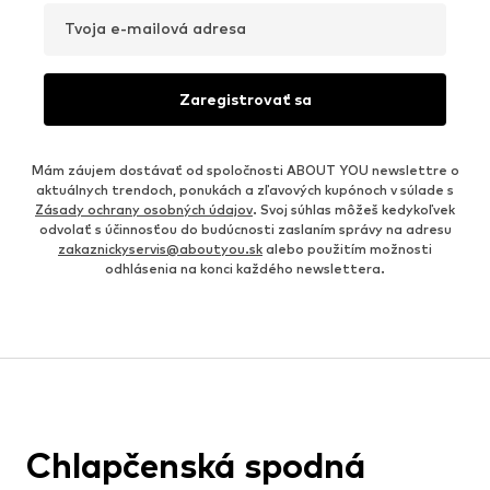
Tvoja e-mailová adresa
Zaregistrovať sa
Mám záujem dostávať od spoločnosti ABOUT YOU newslettre o
aktuálnych trendoch, ponukách a zľavových kupónoch v súlade s
Zásady ochrany osobných údajov
. Svoj súhlas môžeš kedykoľvek
odvolať s účinnosťou do budúcnosti zaslaním správy na adresu
zakaznickyservis@aboutyou.sk
alebo použitím možnosti
odhlásenia na konci každého newslettera.
Chlapčenská spodná