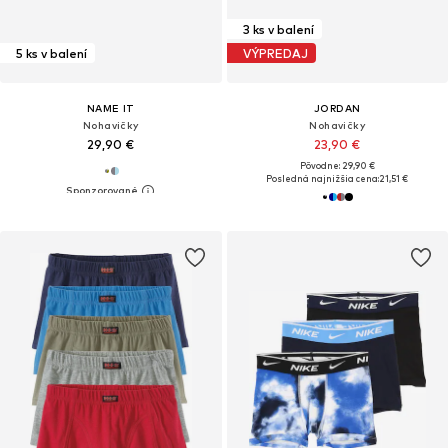
3 ks v balení
5 ks v balení
VÝPREDAJ
NAME IT
JORDAN
Nohavičky
Nohavičky
29,90 €
23,90 €
Pôvodne: 29,90 €
Posledná najnižšia cena:
21,51 €