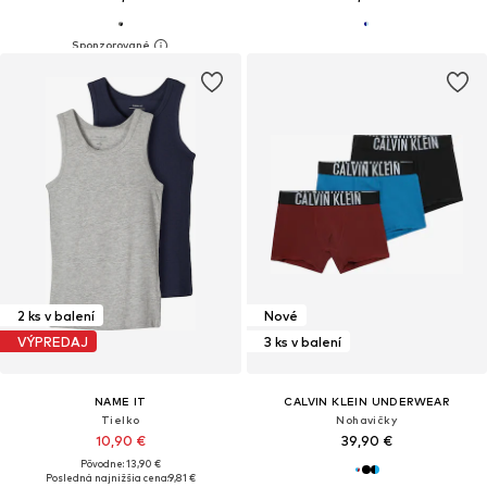
2 ks v balení
Nové
VÝPREDAJ
3 ks v balení
NAME IT
CALVIN KLEIN UNDERWEAR
Tielko
Nohavičky
10,90 €
39,90 €
Pôvodne: 13,90 €
Posledná najnižšia cena:
9,81 €