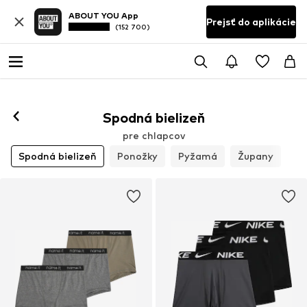
ABOUT YOU App
Prejsť do aplikácie
(152 700)
Spodná bielizeň
pre chlapcov
Spodná bielizeň
Ponožky
Pyžamá
Župany