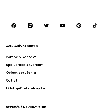
CHLAPCI
Deti (veľkosť 92-140)
Tínedžeri (veľkosť 140-176)
ZNAČKY
Next
Nike Sportswear
ADIDAS SPORTSWEAR
ADIDAS ORIGINALS
ZÁKAZNÍCKY SERVIS
NAME IT
SUPERFIT
Pomoc & kontakt
ADIDAS PERFORMANCE
Jordan
Spolupráce s tvorcami
Oblasť doručenia
Outlet
Odstúpiť od zmluvy tu
BEZPEČNÉ NAKUPOVANIE