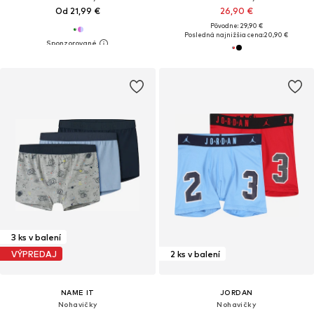
Od 21,99 €
26,90 €
Pôvodne: 29,90 €
Posledná najnižšia cena:
20,90 €
3 ks v balení
VÝPREDAJ
2 ks v balení
NAME IT
JORDAN
Nohavičky
Nohavičky