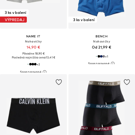
3 ks v balení
VÝPREDAJ
3 ks v balení
NAME IT
BENCH
Nohavičky
Nohavičky
14,90 €
Od 21,99 €
Pôvodne: 18,90 €
+
1
Posledná najnižšia cena:
13,41 €
+
2