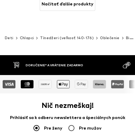
Načítať ďalšie produkty
Deti
Chlapci
Tínedžeri (veľkosť 140-176)
Oblečenie
Bielizeň
MOŽNOSŤ VR
DOBIERKA
DNÍ
Nič nezmeškaj!
Prihlásiť sa k odberu newslettera a špeciálnych ponúk
Pre ženy
Pre mužov