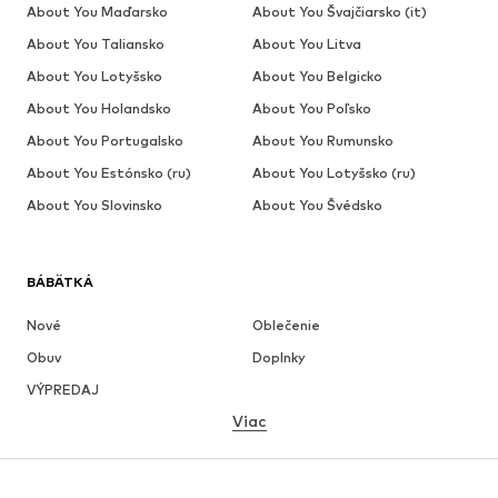
About You Maďarsko
About You Švajčiarsko (it)
About You Taliansko
About You Litva
About You Lotyšsko
About You Belgicko
About You Holandsko
About You Poľsko
About You Portugalsko
About You Rumunsko
About You Estónsko (ru)
About You Lotyšsko (ru)
About You Slovinsko
About You Švédsko
BÁBÄTKÁ
Nové
Oblečenie
Obuv
Doplnky
VÝPREDAJ
Viac
DIEVČATÁ
Deti (veľkosť 92-140)
Tínedžeri (veľkosť 140-176)