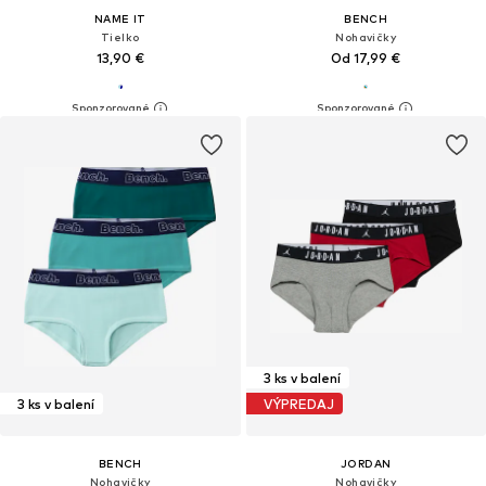
NAME IT
BENCH
Tielko
Nohavičky
13,90 €
Od 17,99 €
3 ks v balení
3 ks v balení
VÝPREDAJ
BENCH
JORDAN
Nohavičky
Nohavičky