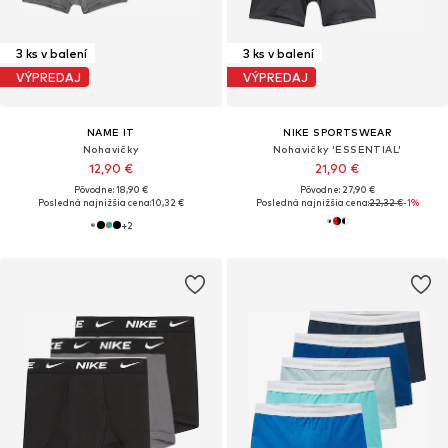
3 ks v balení
3 ks v balení
VÝPREDAJ
VÝPREDAJ
NAME IT
NIKE SPORTSWEAR
Nohavičky
Nohavičky 'ESSENTIAL'
12,90 €
21,90 €
Pôvodne: 18,90 €
Pôvodne: 27,90 €
Posledná najnižšia cena:
10,32 €
Posledná najnižšia cena:
22,32 €
-1%
+
2