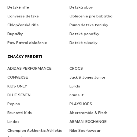
Detské rifle
Detská obuv
Converse detské
Oblečenie pre bábätká
Chlapčenské rifle
Puma detske tenisky
Dupačky
Detské ponožky
Paw Patrol oblečenie
Detské ruksaky
ZNAČKY PRE DETI
ADIDAS PERFORMANCE
CROCS
CONVERSE
Jack & Jones Junior
KIDS ONLY
Lurchi
BLUE SEVEN
name it
Pepino
PLAYSHOES
Brunotti Kids
Abercrombie & Fitch
Lindex
ARMANI EXCHANGE
Champion Authentic Athletic
Nike Sportswear