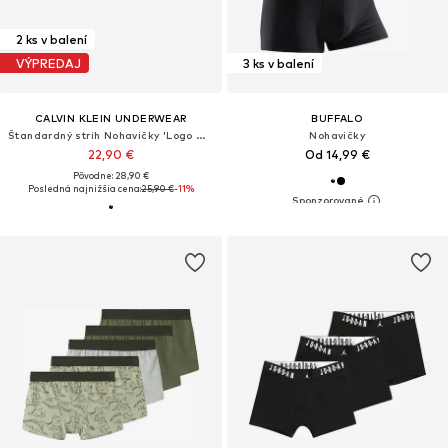
2 ks v balení
VÝPREDAJ
3 ks v balení
CALVIN KLEIN UNDERWEAR
BUFFALO
Štandardný strih Nohavičky 'Logo Waistband Trunks'
Nohavičky
22,90 €
Od 14,99 €
Pôvodne: 28,90 €
Posledná najnižšia cena:
25,90 €
-11%