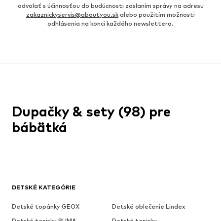
odvolať s účinnosťou do budúcnosti zaslaním správy na adresu
zakaznickyservis@aboutyou.sk
alebo použitím možnosti
odhlásenia na konci každého newslettera.
Dupačky & sety (98) pre
bábätká
DETSKÉ KATEGÓRIE
Detské topánky GEOX
Detské oblečenie Lindex
Detské tenisky PUMA
Detské tenisky