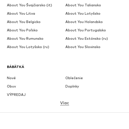
About You Švajčiarsko (it)
About You Taliansko
About You Litva
About You Lotyšsko
About You Belgicko
About You Holandsko
About You Poľsko
About You Portugalsko
About You Rumunsko
About You Estónsko (ru)
About You Lotyšsko (ru)
About You Slovinsko
BÁBÄTKÁ
Nové
Oblečenie
Obuv
Doplnky
VÝPREDAJ
Viac
DIEVČATÁ
Deti (veľkosť 92-140)
Tínedžeri (veľkosť 140-176)