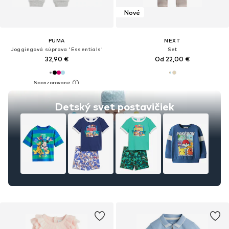
Nové
PUMA
NEXT
Joggingová súprava 'Essentials'
Set
32,90 €
Od 22,00 €
Detský svet postavičiek