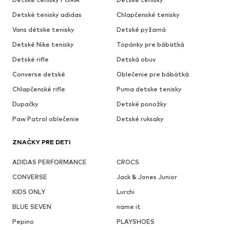
Detské tenisky adidas
Chlapčenské tenisky
Vans détske tenisky
Detské pyžamá
Detské Nike tenisky
Topánky pre bábätká
Detské rifle
Detská obuv
Converse detské
Oblečenie pre bábätká
Chlapčenské rifle
Puma detske tenisky
Dupačky
Detské ponožky
Paw Patrol oblečenie
Detské ruksaky
ZNAČKY PRE DETI
ADIDAS PERFORMANCE
CROCS
CONVERSE
Jack & Jones Junior
KIDS ONLY
Lurchi
BLUE SEVEN
name it
Pepino
PLAYSHOES