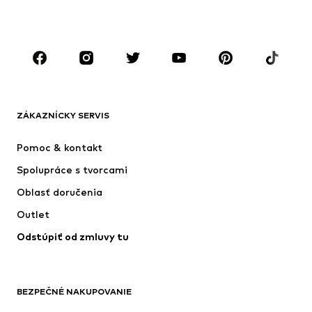
CHLAPCI
Deti (veľkosť 92-140)
Tínedžeri (veľkosť 140-176)
ZNAČKY
Next
ADIDAS SPORTSWEAR
Nike Sportswear
ADIDAS ORIGINALS
ZÁKAZNÍCKY SERVIS
NAME IT
SUPERFIT
Pomoc & kontakt
ADIDAS PERFORMANCE
Jordan
Spolupráce s tvorcami
Oblasť doručenia
Outlet
Odstúpiť od zmluvy tu
BEZPEČNÉ NAKUPOVANIE