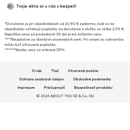
Tvoje dáta sú u nás v bezpečí
*Doručenie je pri objednávkach od 24,90 € zadarmo, inak sa na
objednávku vzťahujú poplatky za doručenie a služby vo výške 2,90 €.
Najnižšia cena za posledných 30 dní pred znížením ceny.
****Bezplatne zo všetkých slovenských sietí. Pri volaní zo zahraničia
môžu byť účtované poplatky.
******Všetky ceny sú vrátane DPH.
O nás
Tlač
Otvorené pozície
Ochrana osobných údajov
Obchodné podmienky
Impresum
Prístupnosť
Bezpečnosť produktu
© 2026 ABOUT YOU SE & Co. KG