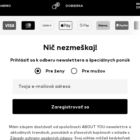
MOŽNOSŤ VR
DOBIERKA
DNÍ
Nič nezmeškaj!
Prihlásiť sa k odberu newslettera a špeciálnych ponúk
Pre ženy
Pre mužov
Tvoja e-mailová adresa
Zaregistrovať sa
Mám záujem dostávať od spoločnosti ABOUT YOU newslettre o
aktuálnych trendoch, ponukách a zľavových kupónoch v súlade s
Zásady ochrany osobných údajov
. Svoj súhlas môžeš kedykoľvek