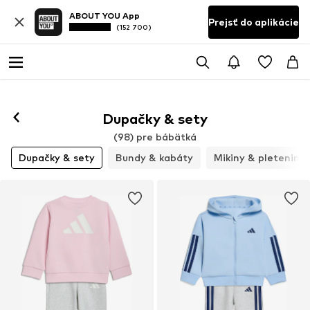
ABOUT YOU App
Prejsť do aplikácie
(152 700)
Dupačky & sety
(98) pre bábätká
Dupačky & sety
Bundy & kabáty
Mikiny & pleteniny