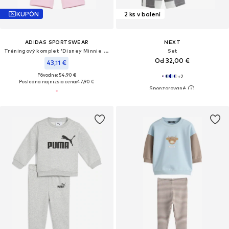
KUPÓN
2 ks v balení
ADIDAS SPORTSWEAR
NEXT
Tréningový komplet 'Disney Minnie Maus'
Set
Od 32,00 €
43,11 €
Pôvodne: 54,90 €
+
2
Posledná najnižšia cena:
47,90 €