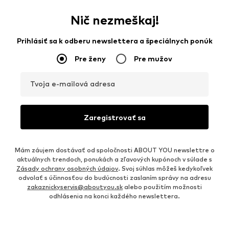
Nič nezmeškaj!
Prihlásiť sa k odberu newslettera a špeciálnych ponúk
Pre ženy
Pre mužov
Tvoja e-mailová adresa
Zaregistrovať sa
Mám záujem dostávať od spoločnosti ABOUT YOU newslettre o
aktuálnych trendoch, ponukách a zľavových kupónoch v súlade s
Zásady ochrany osobných údajov
. Svoj súhlas môžeš kedykoľvek
odvolať s účinnosťou do budúcnosti zaslaním správy na adresu
zakaznickyservis@aboutyou.sk
alebo použitím možnosti
odhlásenia na konci každého newslettera.