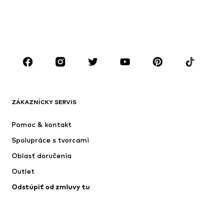
Plavky
Väčšie veľkosti
Obuv
Sport
Doplnky
Premium
OBLEČENIE
Nové
Obľúbené
Tričká
Rifle
ZÁKAZNÍCKY SERVIS
Bundy
Mikiny
Nohavice
Košele
Pomoc & kontakt
Bielizeň
Svetre & kardigány
Spolupráce s tvorcami
Obleky & saká
Kabáty
Oblasť doručenia
Plavky
Väčšie veľkosti
Outlet
Príležitosti
Exkluzívne
Odstúpiť od zmluvy tu
Upcyklácia
OBUV