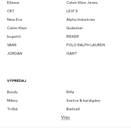
Ellesse
Calvin Klein Jeans
CR7
LEVI'S
New Era
Alpha Industries
Calvin Klein
Quiksilver
bugatti
RIEKER
VANS
POLO RALPH LAUREN
JORDAN
GANT
VÝPREDAJ
Bundy
Rifle
Mikiny
Svetre & kardigány
Tričká
Bielizeň
Viac
Nohavice
Košele
Kabáty
Obleky & saká