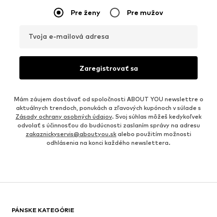
Pre ženy
Pre mužov
Tvoja e-mailová adresa
Zaregistrovať sa
Mám záujem dostávať od spoločnosti ABOUT YOU newslettre o
aktuálnych trendoch, ponukách a zľavových kupónoch v súlade s
Zásady ochrany osobných údajov
. Svoj súhlas môžeš kedykoľvek
odvolať s účinnosťou do budúcnosti zaslaním správy na adresu
zakaznickyservis@aboutyou.sk
alebo použitím možnosti
odhlásenia na konci každého newslettera.
PÁNSKE KATEGÓRIE