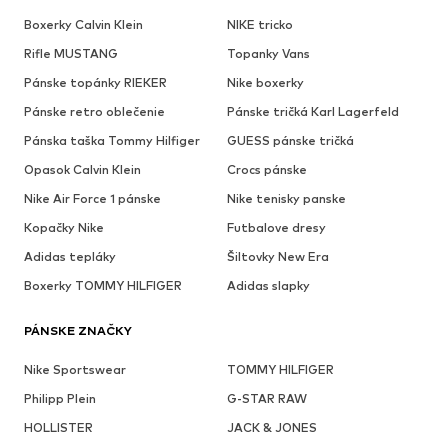
Boxerky Calvin Klein
NIKE tricko
Rifle MUSTANG
Topanky Vans
Pánske topánky RIEKER
Nike boxerky
Pánske retro oblečenie
Pánske tričká Karl Lagerfeld
Pánska taška Tommy Hilfiger
GUESS pánske tričká
Opasok Calvin Klein
Crocs pánske
Nike Air Force 1 pánske
Nike tenisky panske
Kopačky Nike
Futbalove dresy
Adidas tepláky
Šiltovky New Era
Boxerky TOMMY HILFIGER
Adidas slapky
PÁNSKE ZNAČKY
Nike Sportswear
TOMMY HILFIGER
Philipp Plein
G-STAR RAW
HOLLISTER
JACK & JONES