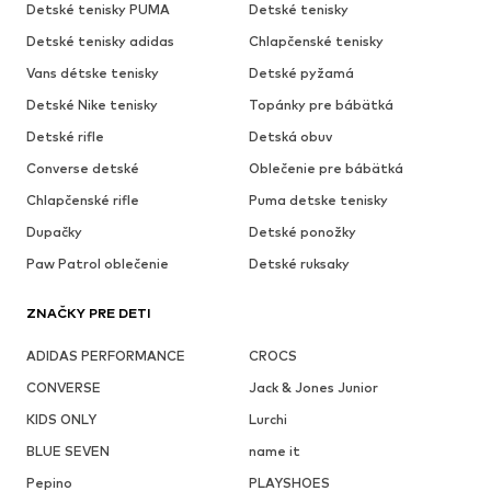
Detské tenisky PUMA
Detské tenisky
Detské tenisky adidas
Chlapčenské tenisky
Vans détske tenisky
Detské pyžamá
Detské Nike tenisky
Topánky pre bábätká
Detské rifle
Detská obuv
Converse detské
Oblečenie pre bábätká
Chlapčenské rifle
Puma detske tenisky
Dupačky
Detské ponožky
Paw Patrol oblečenie
Detské ruksaky
ZNAČKY PRE DETI
ADIDAS PERFORMANCE
CROCS
CONVERSE
Jack & Jones Junior
KIDS ONLY
Lurchi
BLUE SEVEN
name it
Pepino
PLAYSHOES