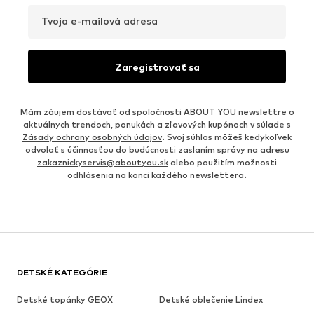
Tvoja e-mailová adresa
Zaregistrovať sa
Mám záujem dostávať od spoločnosti ABOUT YOU newslettre o
aktuálnych trendoch, ponukách a zľavových kupónoch v súlade s
Zásady ochrany osobných údajov
. Svoj súhlas môžeš kedykoľvek
odvolať s účinnosťou do budúcnosti zaslaním správy na adresu
zakaznickyservis@aboutyou.sk
alebo použitím možnosti
odhlásenia na konci každého newslettera.
DETSKÉ KATEGÓRIE
Detské topánky GEOX
Detské oblečenie Lindex