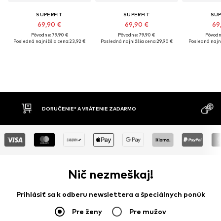
SUPERFIT
SUPERFIT
SUP
69,90 €
69,90 €
69
Pôvodne: 79,90 €
Pôvodne: 79,90 €
Pôvodn
Posledná najnižšia cena:
23,92 €
Posledná najnižšia cena:
29,90 €
Posledná najni
DORUČENIE* A VRÁTENIE ZADARMO
DOBI
Nič nezmeškaj!
Prihlásiť sa k odberu newslettera a špeciálnych ponúk
Pre ženy
Pre mužov