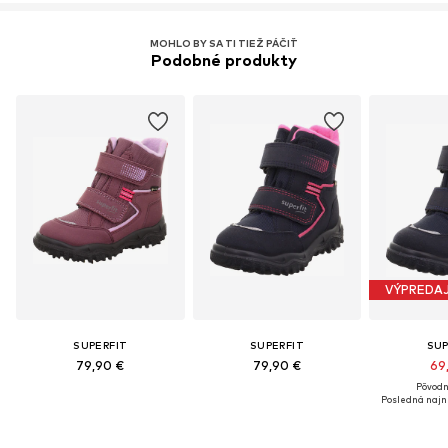
MOHLO BY SA TI TIEŽ PÁČIŤ
Podobné produkty
VÝPREDA
SUPERFIT
SUPERFIT
SUP
79,90 €
79,90 €
69
Pôvodn
Posledná najni