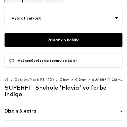
Vybrať veľkosť
Pridať do košíka
Možnosť vrátenia tovaru do 30 dní
včatá
Deti (veľkosť 92-140)
Obuv
Čižmy
SUPERFIT Čižmy
SUPERFIT Snehule 'Flavia' vo farbe
Indigo
Dizajn & extra
Potlač