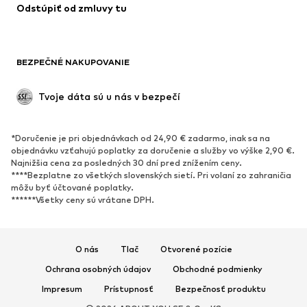
Odstúpiť od zmluvy tu
BEZPEČNÉ NAKUPOVANIE
Tvoje dáta sú u nás v bezpečí
*Doručenie je pri objednávkach od 24,90 € zadarmo, inak sa na
objednávku vzťahujú poplatky za doručenie a služby vo výške 2,90 €.
Najnižšia cena za posledných 30 dní pred znížením ceny.
****Bezplatne zo všetkých slovenských sietí. Pri volaní zo zahraničia
môžu byť účtované poplatky.
******Všetky ceny sú vrátane DPH.
O nás
Tlač
Otvorené pozície
Ochrana osobných údajov
Obchodné podmienky
Impresum
Prístupnosť
Bezpečnosť produktu