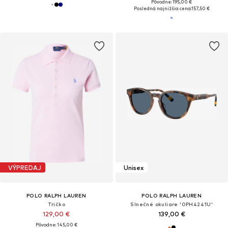
Pôvodne: 195,00 €
Posledná najnižšia cena:
157,50 €
VÝPREDAJ
Unisex
POLO RALPH LAUREN
POLO RALPH LAUREN
Tričko
Slnečné okuliare '0PH4241U'
129,00 €
139,00 €
Pôvodne: 145,00 €