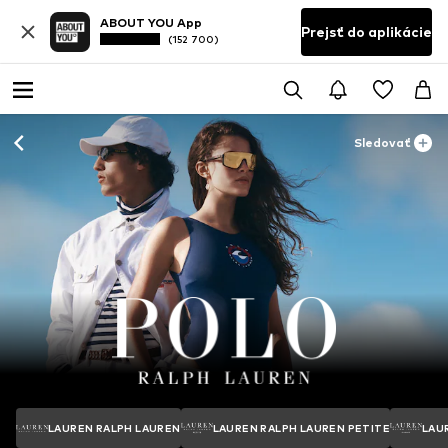
ABOUT YOU App
Prejsť do aplikácie
(152 700)
Sledovať
LAUREN RALPH LAUREN
LAUREN RALPH LAUREN PETITE
LAU