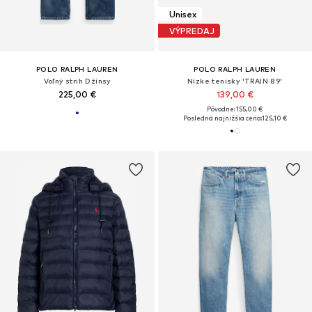
Unisex
VÝPREDAJ
POLO RALPH LAUREN
POLO RALPH LAUREN
Voľný strih Džínsy
Nízke tenisky 'TRAIN 89'
225,00 €
139,00 €
Pôvodne: 155,00 €
Posledná najnižšia cena:
125,10 €