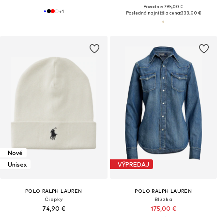
Pôvodne: 795,00 €
+
1
Posledná najnižšia cena:
333,00 €
Nové
Unisex
VÝPREDAJ
POLO RALPH LAUREN
POLO RALPH LAUREN
Čiapky
Blúzka
74,90 €
175,00 €