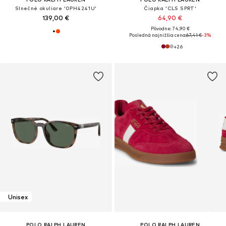
Slnečné okuliare '0PH4241U'
Čiapka 'CLS SPRT'
139,00 €
64,90 €
Pôvodne: 74,90 €
Posledná najnižšia cena:
67,41 €
-3%
+
26
Unisex
POLO RALPH LAUREN
POLO RALPH LAUREN