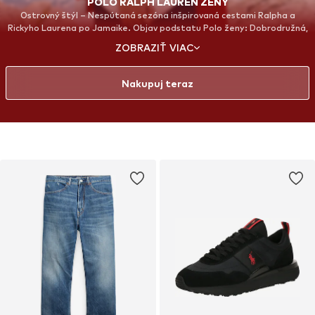
POLO RALPH LAUREN ŽENY
Ostrovný štýl – Nespútaná sezóna inšpirovaná cestami Ralpha a
Rickyho Laurena po Jamaike. Objav podstatu Polo ženy: Dobrodružná,
nenútená a sofistikovaná.
ZOBRAZIŤ VIAC
Nakupuj teraz