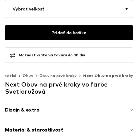
Vybrať veľkosť
Pridať do košíka
Možnosť vrátenia tovaru do 30 dní
Bábätká
Obuv
Obuv na prvé kroky
Next Obuv na prvé kroky
Next Obuv na prvé kroky vo farbe
Svetloružová
Dizajn & extra
Jednofarebné
Materiál & starostlivosť
Eko koža