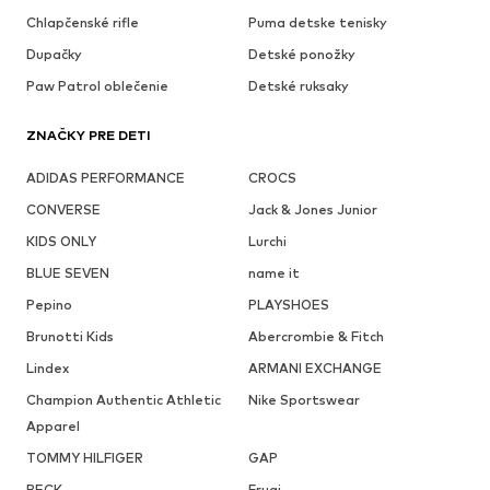
Chlapčenské rifle
Puma detske tenisky
Dupačky
Detské ponožky
Paw Patrol oblečenie
Detské ruksaky
ZNAČKY PRE DETI
ADIDAS PERFORMANCE
CROCS
CONVERSE
Jack & Jones Junior
KIDS ONLY
Lurchi
BLUE SEVEN
name it
Pepino
PLAYSHOES
Brunotti Kids
Abercrombie & Fitch
Lindex
ARMANI EXCHANGE
Champion Authentic Athletic
Nike Sportswear
Apparel
TOMMY HILFIGER
GAP
BECK
Frugi