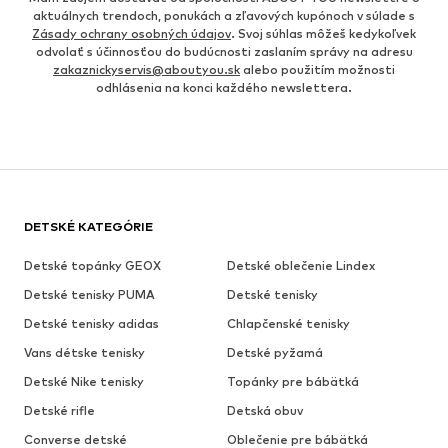
aktuálnych trendoch, ponukách a zľavových kupónoch v súlade s
Zásady ochrany osobných údajov
. Svoj súhlas môžeš kedykoľvek
odvolať s účinnosťou do budúcnosti zaslaním správy na adresu
zakaznickyservis@aboutyou.sk
alebo použitím možnosti
odhlásenia na konci každého newslettera.
DETSKÉ KATEGÓRIE
Detské topánky GEOX
Detské oblečenie Lindex
Detské tenisky PUMA
Detské tenisky
Detské tenisky adidas
Chlapčenské tenisky
Vans détske tenisky
Detské pyžamá
Detské Nike tenisky
Topánky pre bábätká
Detské rifle
Detská obuv
Converse detské
Oblečenie pre bábätká