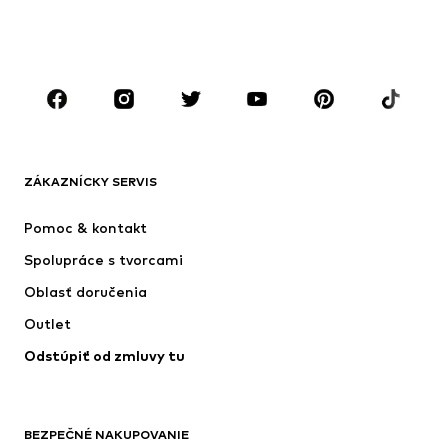
CHLAPCI
Deti (veľkosť 92-140)
Tínedžeri (veľkosť 140-176)
ZNAČKY
Next
ADIDAS SPORTSWEAR
Nike Sportswear
ADIDAS ORIGINALS
ZÁKAZNÍCKY SERVIS
NAME IT
SUPERFIT
Pomoc & kontakt
ADIDAS PERFORMANCE
Jordan
Spolupráce s tvorcami
Oblasť doručenia
Outlet
Odstúpiť od zmluvy tu
BEZPEČNÉ NAKUPOVANIE