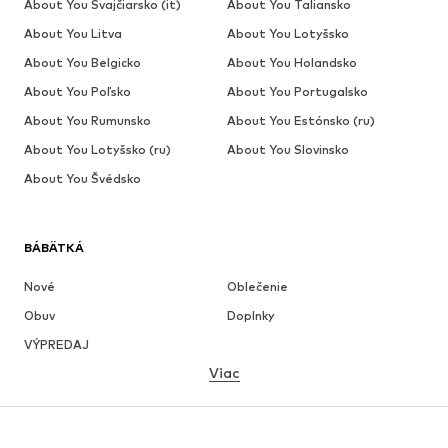
About You Švajčiarsko (it)
About You Taliansko
About You Litva
About You Lotyšsko
About You Belgicko
About You Holandsko
About You Poľsko
About You Portugalsko
About You Rumunsko
About You Estónsko (ru)
About You Lotyšsko (ru)
About You Slovinsko
About You Švédsko
BÁBÄTKÁ
Nové
Oblečenie
Obuv
Doplnky
VÝPREDAJ
Viac
DIEVČATÁ
Deti (veľkosť 92-140)
Tínedžeri (veľkosť 140-176)