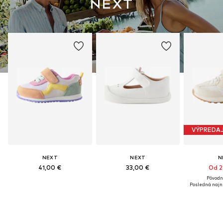
VÝPREDA
NEXT
NEXT
N
41,00 €
33,00 €
Od 2
Pôvodn
Posledná najni