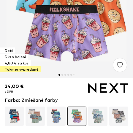
Deti
5 ks v balení
4,80 € za kus
Takmer vypredané
24,00 €
24,00 €
s DPH
s DPH
Farba
:
Zmiešané farby