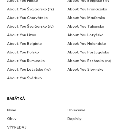
About You Fínsko
About You Belgicko (fr)
About You Švajčiarsko (fr)
About You Francúzsko
About You Chorvátsko
About You Maďarsko
About You Švajčiarsko (it)
About You Taliansko
About You Litva
About You Lotyšsko
About You Belgicko
About You Holandsko
About You Poľsko
About You Portugalsko
About You Rumunsko
About You Estónsko (ru)
About You Lotyšsko (ru)
About You Slovinsko
About You Švédsko
BÁBÄTKÁ
Nové
Oblečenie
Obuv
Doplnky
VÝPREDAJ