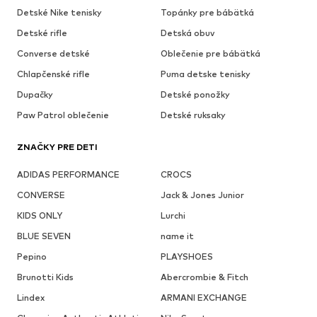
Detské Nike tenisky
Topánky pre bábätká
Detské rifle
Detská obuv
Converse detské
Oblečenie pre bábätká
Chlapčenské rifle
Puma detske tenisky
Dupačky
Detské ponožky
Paw Patrol oblečenie
Detské ruksaky
ZNAČKY PRE DETI
ADIDAS PERFORMANCE
CROCS
CONVERSE
Jack & Jones Junior
KIDS ONLY
Lurchi
BLUE SEVEN
name it
Pepino
PLAYSHOES
Brunotti Kids
Abercrombie & Fitch
Lindex
ARMANI EXCHANGE