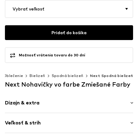
Vybrať veľkosť
Pridať do košíka
Možnosť vrátenia tovaru do 30 dní
Oblečenie
Bielizeň
Spodná bielizeň
Next Spodná bielizeň
Next Nohavičky vo farbe Zmiešané Farby
Dizajn & extra
Potlač
Veľkosť & strih
Džersej
Vzor potlačený po celej ploche
Balenie: 5 ks v balení