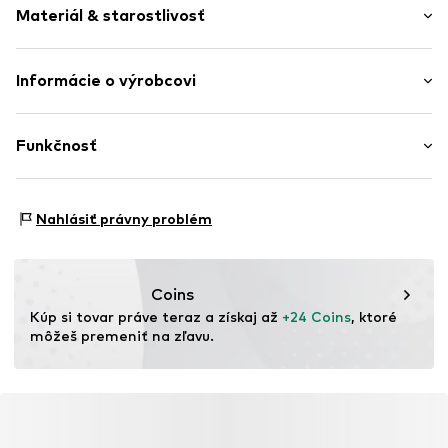
Materiál & starostlivosť
Výška pásu: Stredne vysoký pás
Číslo položky
NXT2641001000001
Strih: Úzky fit
Materiál: 95% Bavlna, 5% Elastan (LYCRA®)
Informácie o výrobcovi
Krajina pôvodu: Bangladéš
Next Germany GmbH
Prať na max. 30 °C
Zielstattstrasse 40
Funkčnosť
81379 München
DE
https://zendesk.next.co.uk/hc/en-gb
Tím: Jednoduché obliekanie
Nahlásiť právny problém
Coins
Kúp si tovar práve teraz a získaj až 
+24 Coins
, ktoré 
môžeš premeniť na zľavu.