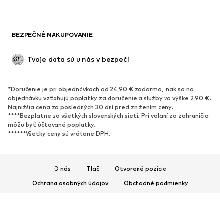
BEZPEČNÉ NAKUPOVANIE
Tvoje dáta sú u nás v bezpečí
*Doručenie je pri objednávkach od 24,90 € zadarmo, inak sa na
objednávku vzťahujú poplatky za doručenie a služby vo výške 2,90 €.
Najnižšia cena za posledných 30 dní pred znížením ceny.
****Bezplatne zo všetkých slovenských sietí. Pri volaní zo zahraničia
môžu byť účtované poplatky.
******Všetky ceny sú vrátane DPH.
O nás
Tlač
Otvorené pozície
Ochrana osobných údajov
Obchodné podmienky
Impresum
Prístupnosť
Bezpečnosť produktu
© 2026 ABOUT YOU SE & Co. KG