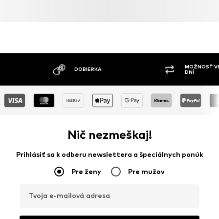
MOŽNOSŤ VR
DOBIERKA
DNÍ
Nič nezmeškaj!
Prihlásiť sa k odberu newslettera a špeciálnych ponúk
Pre ženy
Pre mužov
Tvoja e-mailová adresa