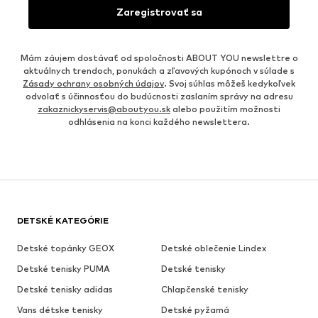
Zaregistrovať sa
Mám záujem dostávať od spoločnosti ABOUT YOU newslettre o
aktuálnych trendoch, ponukách a zľavových kupónoch v súlade s
Zásady ochrany osobných údajov
. Svoj súhlas môžeš kedykoľvek
odvolať s účinnosťou do budúcnosti zaslaním správy na adresu
zakaznickyservis@aboutyou.sk
alebo použitím možnosti
odhlásenia na konci každého newslettera.
DETSKÉ KATEGÓRIE
Detské topánky GEOX
Detské oblečenie Lindex
Detské tenisky PUMA
Detské tenisky
Detské tenisky adidas
Chlapčenské tenisky
Vans détske tenisky
Detské pyžamá