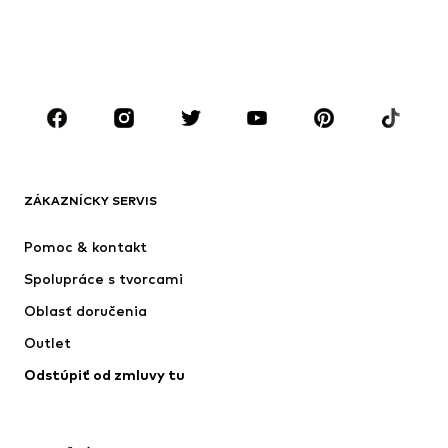
CHLAPCI
Deti (veľkosť 92-140)
Tínedžeri (veľkosť 140-176)
ZNAČKY
Next
ADIDAS SPORTSWEAR
Nike Sportswear
ADIDAS ORIGINALS
ZÁKAZNÍCKY SERVIS
NAME IT
SUPERFIT
Pomoc & kontakt
ADIDAS PERFORMANCE
Jordan
Spolupráce s tvorcami
Oblasť doručenia
Outlet
Odstúpiť od zmluvy tu