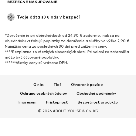
BEZPEČNÉ NAKUPOVANIE
Tvoje dáta sú u nás v bezpečí
*Doručenie je pri objednávkach od 24,90 € zadarmo, inak sa na
objednávku vzťahujú poplatky za doručenie a služby vo výške 2,90 €.
Najnižšia cena za posledných 30 dní pred znížením ceny.
****Bezplatne zo všetkých slovenských sietí. Pri volaní zo zahraničia
môžu byť účtované poplatky.
******Všetky ceny sú vrátane DPH.
O nás
Tlač
Otvorené pozície
Ochrana osobných údajov
Obchodné podmienky
Impresum
Prístupnosť
Bezpečnosť produktu
© 2026 ABOUT YOU SE & Co. KG