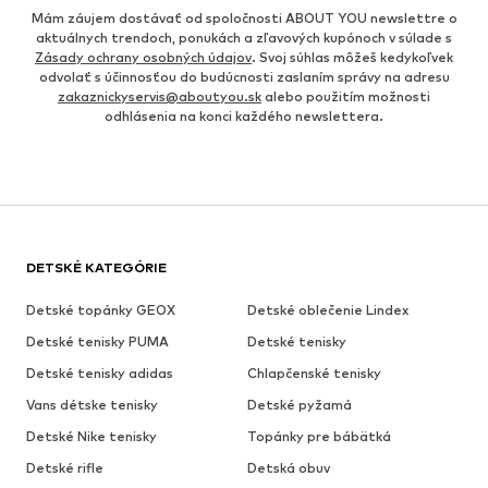
Mám záujem dostávať od spoločnosti ABOUT YOU newslettre o
aktuálnych trendoch, ponukách a zľavových kupónoch v súlade s
Zásady ochrany osobných údajov
. Svoj súhlas môžeš kedykoľvek
odvolať s účinnosťou do budúcnosti zaslaním správy na adresu
zakaznickyservis@aboutyou.sk
alebo použitím možnosti
odhlásenia na konci každého newslettera.
DETSKÉ KATEGÓRIE
Detské topánky GEOX
Detské oblečenie Lindex
Detské tenisky PUMA
Detské tenisky
Detské tenisky adidas
Chlapčenské tenisky
Vans détske tenisky
Detské pyžamá
Detské Nike tenisky
Topánky pre bábätká
Detské rifle
Detská obuv