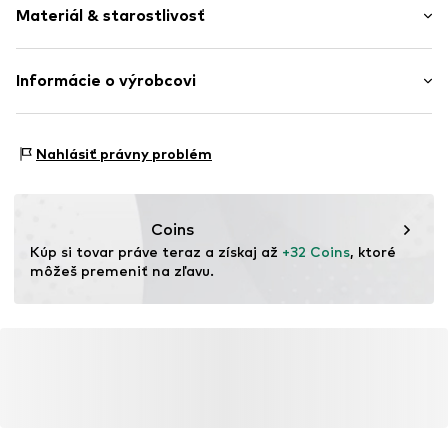
Vzor potlačený po celej ploche
Materiál & starostlivosť
Strih: Štandardný fit
Zapínanie na gombík
Číslo položky
NXTv470001000001
Materiál: 100% Bavlna
Informácie o výrobcovi
Krajina pôvodu: India
Next Germany GmbH
Zielstattstrasse 40
Nahlásiť právny problém
81379 München
DE
https://zendesk.next.co.uk/hc/en-gb
Coins
Kúp si tovar práve teraz a získaj až 
+32 Coins
, ktoré 
môžeš premeniť na zľavu.