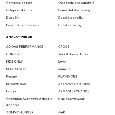
Converse detské
Oblečenie pre bábätká
Chlapčenské rifle
Puma detske tenisky
Dupačky
Detské ponožky
Paw Patrol oblečenie
Detské ruksaky
ZNAČKY PRE DETI
ADIDAS PERFORMANCE
CROCS
CONVERSE
Jack & Jones Junior
KIDS ONLY
Lurchi
BLUE SEVEN
name it
Pepino
PLAYSHOES
Brunotti Kids
Abercrombie & Fitch
Lindex
ARMANI EXCHANGE
Champion Authentic Athletic
Nike Sportswear
Apparel
TOMMY HILFIGER
GAP