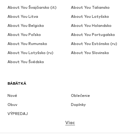
About You Švajčiarsko (it)
About You Taliansko
About You Litva
About You Lotyšsko
About You Belgicko
About You Holandsko
About You Poľsko
About You Portugalsko
About You Rumunsko
About You Estónsko (ru)
About You Lotyšsko (ru)
About You Slovinsko
About You Švédsko
BÁBÄTKÁ
Nové
Oblečenie
Obuv
Doplnky
VÝPREDAJ
Viac
DIEVČATÁ
Deti (veľkosť 92-140)
Tínedžeri (veľkosť 140-176)