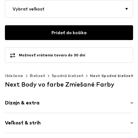
Vybrať veľkosť
Pridať do košíka
Možnosť vrátenia tovaru do 30 dní
Oblečenie
Bielizeň
Spodná bielizeň
Next Spodná bielizeň
Next Body vo farbe Zmiešané Farby
Dizajn & extra
Pruhované
Veľkosť & strih
Bavlna
Volániky
Balenie: 3 ks v balení