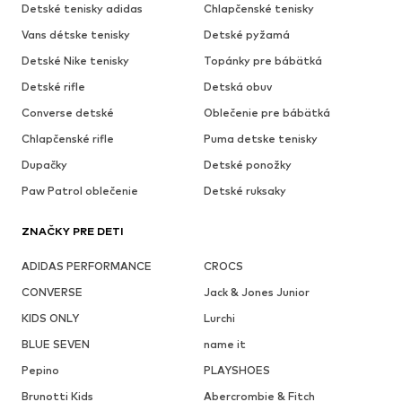
Detské tenisky adidas
Chlapčenské tenisky
Vans détske tenisky
Detské pyžamá
Detské Nike tenisky
Topánky pre bábätká
Detské rifle
Detská obuv
Converse detské
Oblečenie pre bábätká
Chlapčenské rifle
Puma detske tenisky
Dupačky
Detské ponožky
Paw Patrol oblečenie
Detské ruksaky
ZNAČKY PRE DETI
ADIDAS PERFORMANCE
CROCS
CONVERSE
Jack & Jones Junior
KIDS ONLY
Lurchi
BLUE SEVEN
name it
Pepino
PLAYSHOES
Brunotti Kids
Abercrombie & Fitch