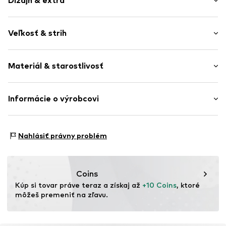
Dizajn & extra
Jednofarebné
Veľkosť & strih
Džersej
Okrúhly výstrih
Dĺžka rukávu: Štvrtinový rukáv
Zošívaný lem
Materiál & starostlivosť
Strih: Štandardný fit
Manžetový / pletený golier
Rovný spodný lem
Materiál: 100% Bavlna
Informácie o výrobcovi
Prestrihnuté ramená
Švy tón v tóne
BESTSELLER A/S
Mäkký omak
Fredskovvej 5
Nahlásiť právny problém
7330 Brande
Číslo položky
NAI9wqy001000001
DK
https://bestseller.com/
Coins
Kúp si tovar práve teraz a získaj až 
+10 Coins
, ktoré 
môžeš premeniť na zľavu.