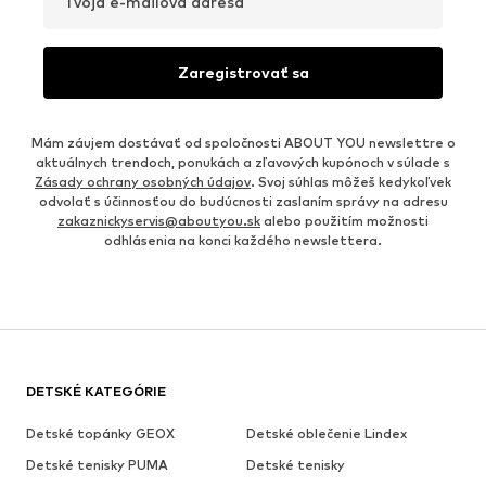
Tvoja e-mailová adresa
Zaregistrovať sa
Mám záujem dostávať od spoločnosti ABOUT YOU newslettre o
aktuálnych trendoch, ponukách a zľavových kupónoch v súlade s
Zásady ochrany osobných údajov
. Svoj súhlas môžeš kedykoľvek
odvolať s účinnosťou do budúcnosti zaslaním správy na adresu
zakaznickyservis@aboutyou.sk
alebo použitím možnosti
odhlásenia na konci každého newslettera.
DETSKÉ KATEGÓRIE
Detské topánky GEOX
Detské oblečenie Lindex
Detské tenisky PUMA
Detské tenisky