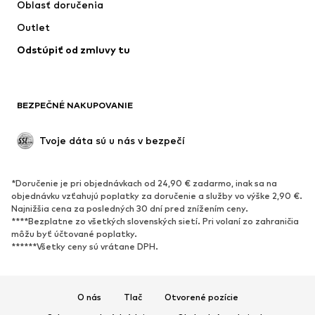
Oblasť doručenia
Outlet
Odstúpiť od zmluvy tu
BEZPEČNÉ NAKUPOVANIE
Tvoje dáta sú u nás v bezpečí
*Doručenie je pri objednávkach od 24,90 € zadarmo, inak sa na
objednávku vzťahujú poplatky za doručenie a služby vo výške 2,90 €.
Najnižšia cena za posledných 30 dní pred znížením ceny.
****Bezplatne zo všetkých slovenských sietí. Pri volaní zo zahraničia
môžu byť účtované poplatky.
******Všetky ceny sú vrátane DPH.
O nás
Tlač
Otvorené pozície