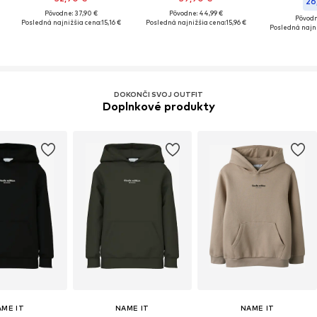
26
Pôvodne: 37,90 €
Pôvodne: 44,99 €
Pôvodn
Posledná najnižšia cena:
15,16 €
Posledná najnižšia cena:
15,96 €
Posledná najni
DOKONČI SVOJ OUTFIT
Doplnkové produkty
AME IT
NAME IT
NAME IT