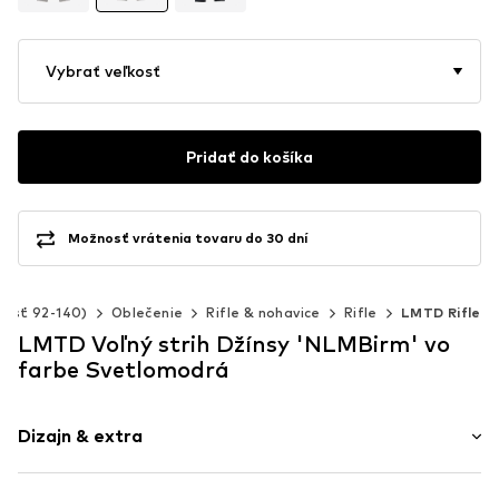
Vybrať veľkosť
Pridať do košíka
Možnosť vrátenia tovaru do 30 dní
kosť 92-140)
Oblečenie
Rifle & nohavice
Rifle
LMTD Rifle
LMTD Voľný strih Džínsy 'NLMBirm' vo
farbe Svetlomodrá
Dizajn & extra
Jednofarebné