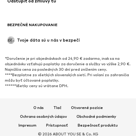
Odstúpiť od zmluvy tu
BEZPEČNÉ NAKUPOVANIE
Tvoje dáta sú u nás v bezpečí
*Doručenie je pri objednávkach od 24,90 € zadarmo, inak sa na
objednávku vzťahujú poplatky za doručenie a služby vo výške 2,90 €.
Najnižšia cena za posledných 30 dní pred znížením ceny.
****Bezplatne zo všetkých slovenských sietí. Pri volaní zo zahraničia
môžu byť účtované poplatky.
******Všetky ceny sú vrátane DPH.
O nás
Tlač
Otvorené pozície
Ochrana osobných údajov
Obchodné podmienky
Impresum
Prístupnosť
Bezpečnosť produktu
© 2026 ABOUT YOU SE & Co. KG