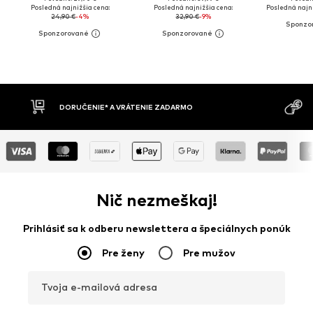
Posledná najnižšia cena:
Posledná najnižšia cena:
Posledná najni
24,90 €
-4%
32,90 €
-9%
ÁTENIE ZADARMO
DOBIERKA
Nič nezmeškaj!
Prihlásiť sa k odberu newslettera a špeciálnych ponúk
Pre ženy
Pre mužov
Tvoja e-mailová adresa