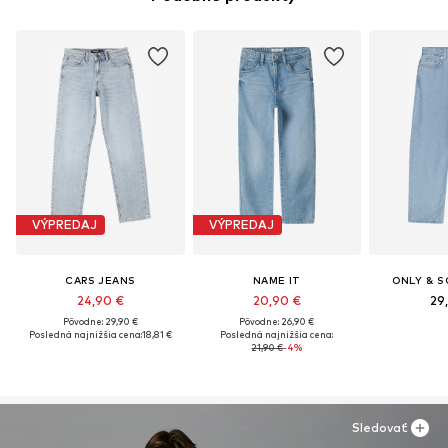
VÝPREDAJ
VÝPREDAJ
CARS JEANS
NAME IT
ONLY & S
24,90 €
20,90 €
29
Pôvodne: 29,90 €
Pôvodne: 26,90 €
Posledná najnižšia cena:
18,81 €
Posledná najnižšia cena:
21,90 €
-4%
Sledovať