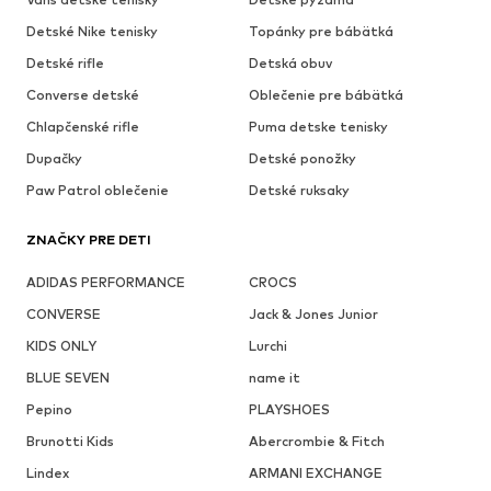
Detské Nike tenisky
Topánky pre bábätká
Detské rifle
Detská obuv
Converse detské
Oblečenie pre bábätká
Chlapčenské rifle
Puma detske tenisky
Dupačky
Detské ponožky
Paw Patrol oblečenie
Detské ruksaky
ZNAČKY PRE DETI
ADIDAS PERFORMANCE
CROCS
CONVERSE
Jack & Jones Junior
KIDS ONLY
Lurchi
BLUE SEVEN
name it
Pepino
PLAYSHOES
Brunotti Kids
Abercrombie & Fitch
Lindex
ARMANI EXCHANGE