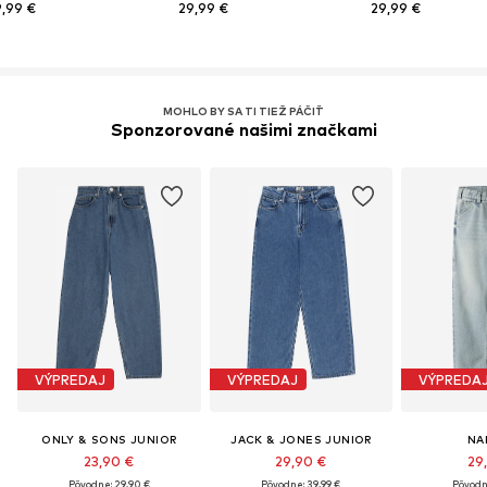
9,99 €
29,99 €
29,99 €
MOHLO BY SA TI TIEŽ PÁČIŤ
Sponzorované našimi značkami
VÝPREDAJ
VÝPREDAJ
VÝPREDA
ONLY & SONS JUNIOR
JACK & JONES JUNIOR
NA
23,90 €
29,90 €
29
Pôvodne: 29,90 €
Pôvodne: 39,99 €
Pôvodn