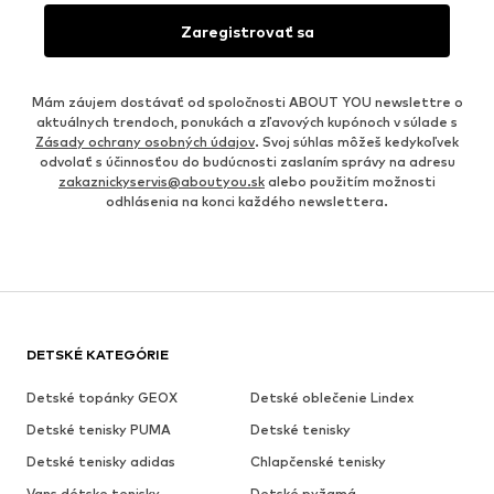
Zaregistrovať sa
Mám záujem dostávať od spoločnosti ABOUT YOU newslettre o
aktuálnych trendoch, ponukách a zľavových kupónoch v súlade s
Zásady ochrany osobných údajov
. Svoj súhlas môžeš kedykoľvek
odvolať s účinnosťou do budúcnosti zaslaním správy na adresu
zakaznickyservis@aboutyou.sk
alebo použitím možnosti
odhlásenia na konci každého newslettera.
DETSKÉ KATEGÓRIE
Detské topánky GEOX
Detské oblečenie Lindex
Detské tenisky PUMA
Detské tenisky
Detské tenisky adidas
Chlapčenské tenisky
Vans détske tenisky
Detské pyžamá