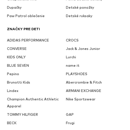
Dupačky
Detské ponožky
Paw Patrol oblečenie
Detské ruksaky
ZNAČKY PRE DETI
ADIDAS PERFORMANCE
CROCS
CONVERSE
Jack & Jones Junior
KIDS ONLY
Lurchi
BLUE SEVEN
name it
Pepino
PLAYSHOES
Brunotti Kids
Abercrombie & Fitch
Lindex
ARMANI EXCHANGE
Champion Authentic Athletic
Nike Sportswear
Apparel
TOMMY HILFIGER
GAP
BECK
Frugi