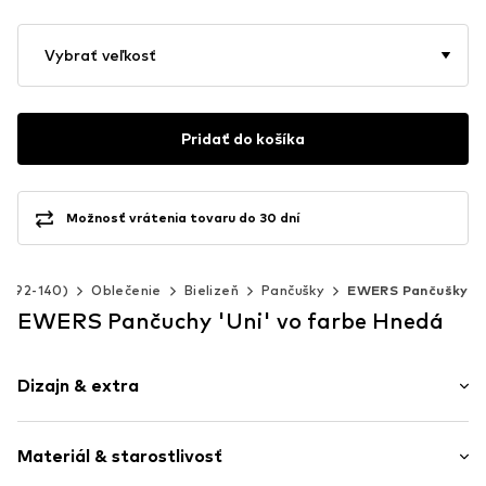
Vybrať veľkosť
Pridať do košíka
Možnosť vrátenia tovaru do 30 dní
sť 92-140)
Oblečenie
Bielizeň
Pančušky
EWERS Pančušky
EWERS Pančuchy 'Uni' vo farbe Hnedá
Dizajn & extra
Jednofarebné
Materiál & starostlivosť
Džersej