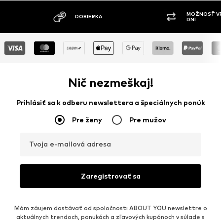
MOŽNOSŤ VR
DOBIERKA
DNÍ
Nič nezmeškaj!
Prihlásiť sa k odberu newslettera a špeciálnych ponúk
Pre ženy
Pre mužov
Tvoja e-mailová adresa
Zaregistrovať sa
Mám záujem dostávať od spoločnosti ABOUT YOU newslettre o
aktuálnych trendoch, ponukách a zľavových kupónoch v súlade s