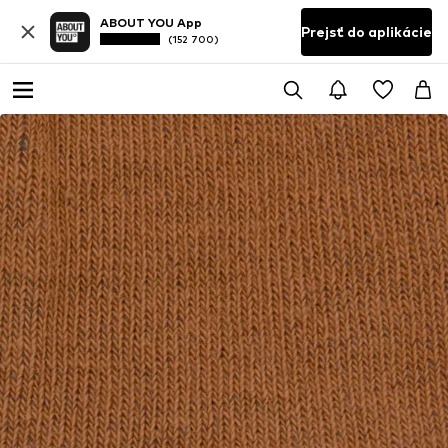
ABOUT YOU App
Prejsť do aplikácie
(152 700)