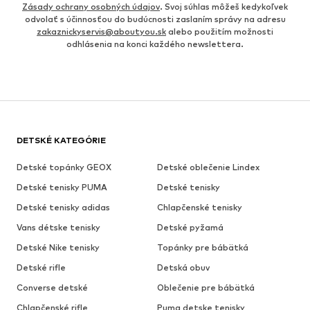
Zásady ochrany osobných údajov
. Svoj súhlas môžeš kedykoľvek
odvolať s účinnosťou do budúcnosti zaslaním správy na adresu
zakaznickyservis@aboutyou.sk
alebo použitím možnosti
odhlásenia na konci každého newslettera.
DETSKÉ KATEGÓRIE
Detské topánky GEOX
Detské oblečenie Lindex
Detské tenisky PUMA
Detské tenisky
Detské tenisky adidas
Chlapčenské tenisky
Vans détske tenisky
Detské pyžamá
Detské Nike tenisky
Topánky pre bábätká
Detské rifle
Detská obuv
Converse detské
Oblečenie pre bábätká
Chlapčenské rifle
Puma detske tenisky