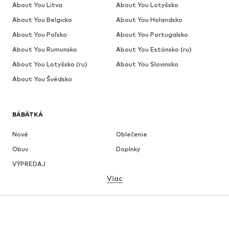
About You Litva
About You Lotyšsko
About You Belgicko
About You Holandsko
About You Poľsko
About You Portugalsko
About You Rumunsko
About You Estónsko (ru)
About You Lotyšsko (ru)
About You Slovinsko
About You Švédsko
BÁBÄTKÁ
Nové
Oblečenie
Obuv
Doplnky
VÝPREDAJ
Viac
DIEVČATÁ
Deti (veľkosť 92-140)
Tínedžeri (veľkosť 140-176)