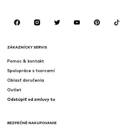
CHLAPCI
Deti (veľkosť 92-140)
Tínedžeri (veľkosť 140-176)
ZNAČKY
Next
ADIDAS SPORTSWEAR
Nike Sportswear
ADIDAS ORIGINALS
ZÁKAZNÍCKY SERVIS
NAME IT
SUPERFIT
Pomoc & kontakt
ADIDAS PERFORMANCE
Jordan
Spolupráce s tvorcami
Oblasť doručenia
Outlet
Odstúpiť od zmluvy tu
BEZPEČNÉ NAKUPOVANIE