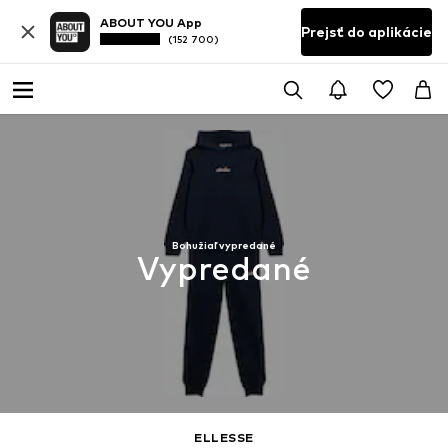
ABOUT YOU App
Prejsť do aplikácie
(152 700)
Bohužiaľ vypredané
Vypredané
ELLESSE