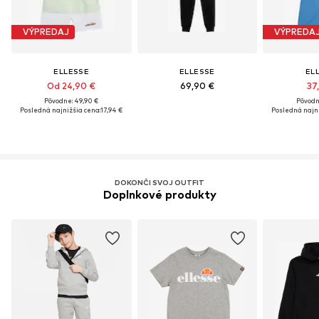
VÝPREDAJ
VÝPREDA
ELLESSE
ELLESSE
EL
Od 24,90 €
69,90 €
37
Pôvodne: 49,90 €
Pôvodn
Posledná najnižšia cena:
17,94 €
Posledná najni
DOKONČI SVOJ OUTFIT
Doplnkové produkty