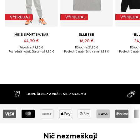
VÝPREDAJ
VÝPREDAJ
VÝPREDA
NIKE SPORTSWEAR
ELLESSE
EL
44,90 €
16,90 €
34
Pôvodne: 49,90 €
Pôvodne: 21,90 €
Pôvodn
Posledná najnižšia cena:
39,90 €
Posledná najnižšia cena:
11,83 €
Posledná najni
DORUČENIE* A VRÁTENIE ZADARMO
Nič nezmeškaj!