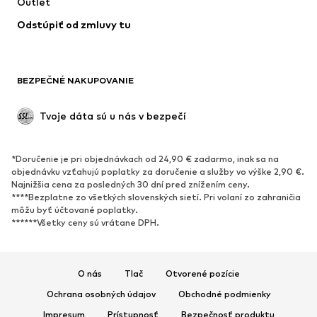
Outlet
Odstúpiť od zmluvy tu
BEZPEČNÉ NAKUPOVANIE
Tvoje dáta sú u nás v bezpečí
*Doručenie je pri objednávkach od 24,90 € zadarmo, inak sa na
objednávku vzťahujú poplatky za doručenie a služby vo výške 2,90 €.
Najnižšia cena za posledných 30 dní pred znížením ceny.
****Bezplatne zo všetkých slovenských sietí. Pri volaní zo zahraničia
môžu byť účtované poplatky.
******Všetky ceny sú vrátane DPH.
O nás
Tlač
Otvorené pozície
Ochrana osobných údajov
Obchodné podmienky
Impresum
Prístupnosť
Bezpečnosť produktu