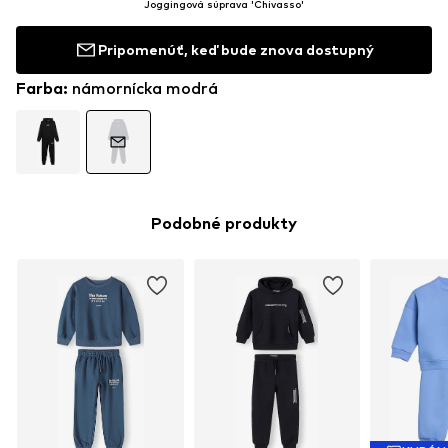
Joggingová súprava 'Chivasso'
Pripomenúť, keď bude znova dostupný
Farba
:
námornícka modrá
Podobné produkty