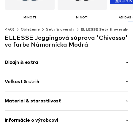
KUPÓN
MINOTI
MINOTI
ADIDAS 
Od 36,90 €
Od 45,90 €
34
 92-140)
Oblečenie
Sety & overaly
ELLESSE Sety & overaly
Posledná najni
Dostupné v mnohých veľkostiach
Dostupné v mnohých veľkostiach
ELLESSE Joggingová súprava 'Chivasso'
Pridať do košíka
Pridať do košíka
vo farbe Námornícka Modrá
Pridať 
Dizajn & extra
Jednofarebné
Veľkosť & strih
Teplákovina
Rovný spodný lem
Dĺžka rukávu: Dlhý rukáv
Rebrované manžety
Materiál & starostlivosť
Dĺžka: Dlhá / Maxi
Klokanie vrecko
Švy tón v tóne
Materiál: 70% Bavlna, 30% Polyester - PES
Informácie o výrobcovi
Mäkký omak
Krajina pôvodu: Pakistan
Potlač značky
Focus International Ltd