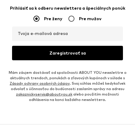
Prihlásiť sa k odberu newslettera a špeciálnych ponúk
Pre ženy
Pre mužov
Tvoja e-mailová adresa
Zaregistrovať sa
Mám záujem dostávať od spoločnosti ABOUT YOU newslettre o
aktuálnych trendoch, ponukách a zľavových kupónoch v súlade s
Zásady ochrany osobných údajov
. Svoj súhlas môžeš kedykoľvek
odvolať s účinnosťou do budúcnosti zaslaním správy na adresu
zakaznickyservis@aboutyou.sk
alebo použitím možnosti
odhlásenia na konci každého newslettera.