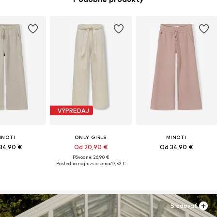
VÝPREDAJ
INOTI
ONLY GIRLS
MINOTI
34,90 €
Od 20,90 €
Od 34,90 €
Pôvodne: 26,90 €
Posledná najnižšia cena:
17,52 €
Sledovať