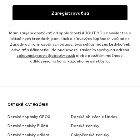
Zaregistrovať sa
Mám záujem dostávať od spoločnosti ABOUT YOU newslettre o
aktuálnych trendoch, ponukách a zľavových kupónoch v súlade s
Zásady ochrany osobných údajov
. Svoj súhlas môžeš kedykoľvek
odvolať s účinnosťou do budúcnosti zaslaním správy na adresu
zakaznickyservis@aboutyou.sk
alebo použitím možnosti
odhlásenia na konci každého newslettera.
DETSKÉ KATEGÓRIE
Detské topánky GEOX
Detské oblečenie Lindex
Detské tenisky PUMA
Detské tenisky
Detské tenisky adidas
Chlapčenské tenisky