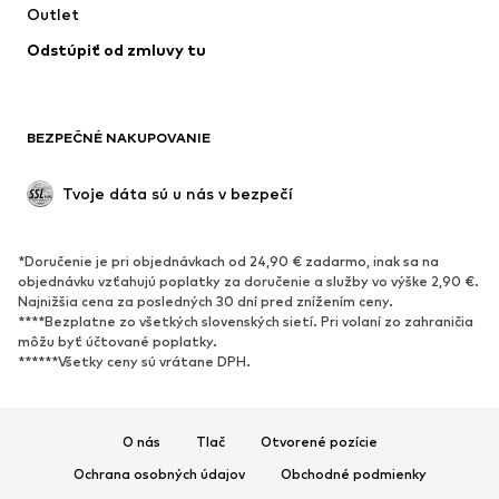
Outlet
Odstúpiť od zmluvy tu
BEZPEČNÉ NAKUPOVANIE
Tvoje dáta sú u nás v bezpečí
*Doručenie je pri objednávkach od 24,90 € zadarmo, inak sa na
objednávku vzťahujú poplatky za doručenie a služby vo výške 2,90 €.
Najnižšia cena za posledných 30 dní pred znížením ceny.
****Bezplatne zo všetkých slovenských sietí. Pri volaní zo zahraničia
môžu byť účtované poplatky.
******Všetky ceny sú vrátane DPH.
O nás
Tlač
Otvorené pozície
Ochrana osobných údajov
Obchodné podmienky