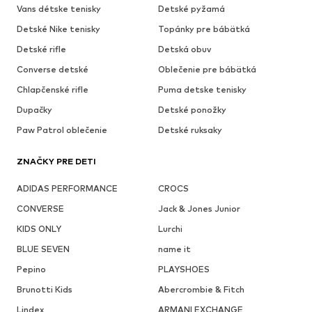
Vans détske tenisky
Detské pyžamá
Detské Nike tenisky
Topánky pre bábätká
Detské rifle
Detská obuv
Converse detské
Oblečenie pre bábätká
Chlapčenské rifle
Puma detske tenisky
Dupačky
Detské ponožky
Paw Patrol oblečenie
Detské ruksaky
ZNAČKY PRE DETI
ADIDAS PERFORMANCE
CROCS
CONVERSE
Jack & Jones Junior
KIDS ONLY
Lurchi
BLUE SEVEN
name it
Pepino
PLAYSHOES
Brunotti Kids
Abercrombie & Fitch
Lindex
ARMANI EXCHANGE