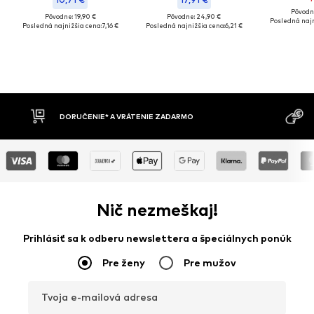
Pôvodn
Pôvodne: 19,90 €
Pôvodne: 24,90 €
Posledná najn
Posledná najnižšia cena:
7,16 €
Posledná najnižšia cena:
6,21 €
RUČENIE* A VRÁTENIE ZADARMO
DOBIERKA
Nič nezmeškaj!
Prihlásiť sa k odberu newslettera a špeciálnych ponúk
Pre ženy
Pre mužov
Tvoja e-mailová adresa