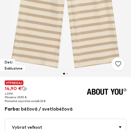
Deti
Exkluzívne
VÝPREDAJ
VÝPREDAJ
14,90 €
14,90 €
s DPH
s DPH
Pôvodne: 29,90 €
Pôvodne: 29,90 €
Posledná najnižšia cena:
Posledná najnižšia cena:
8,36 €
8,36 €
Farba
:
béžová / svetlobéžová
Vybrať veľkosť