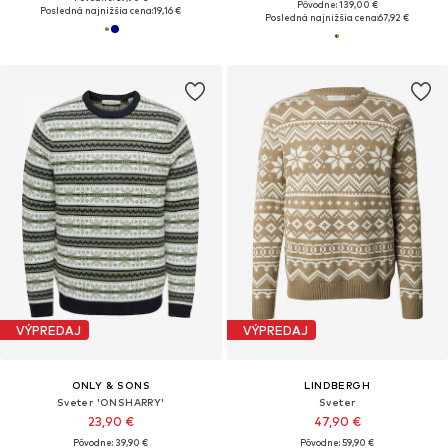
Pôvodne: 139,00 €
Posledná najnižšia cena:
19,16 €
Posledná najnižšia cena:
67,92 €
VÝPREDAJ
VÝPREDAJ
ONLY & SONS
LINDBERGH
Sveter 'ONSHARRY'
Sveter
23,90 €
47,90 €
Pôvodne: 39,90 €
Pôvodne: 59,90 €