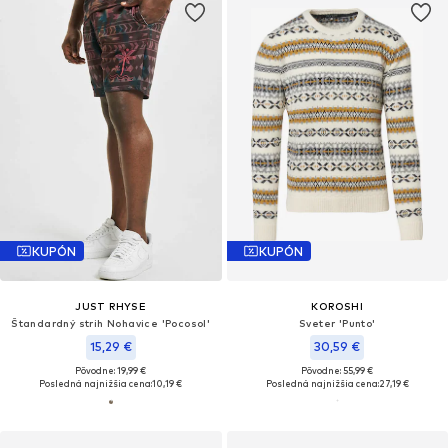
KUPÓN
KUPÓN
JUST RHYSE
KOROSHI
Štandardný strih Nohavice 'Pocosol'
Sveter 'Punto'
15,29 €
30,59 €
Pôvodne: 19,99 €
Pôvodne: 55,99 €
Posledná najnižšia cena:
10,19 €
Posledná najnižšia cena:
27,19 €