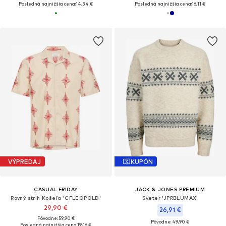
Posledná najnižšia cena:
14,34 €
Posledná najnižšia cena:
16,11 €
VÝPREDAJ
KUPÓN
CASUAL FRIDAY
JACK & JONES PREMIUM
Rovný strih Košeľa 'CFLEOPOLD'
Sveter 'JPRBLUMAX'
29,90 €
26,91 €
Pôvodne: 59,90 €
Pôvodne: 49,90 €
Posledná najnižšia cena:
19,16 €