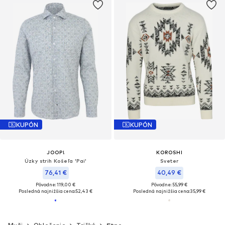
KUPÓN
KUPÓN
JOOP!
KOROSHI
Úzky strih Košeľa 'Pai'
Sveter
76,41 €
40,49 €
Pôvodne: 119,00 €
Pôvodne: 55,99 €
Posledná najnižšia cena:
52,43 €
Posledná najnižšia cena:
35,99 €