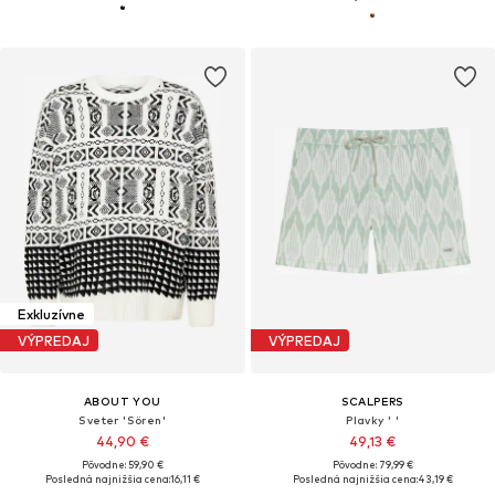
Exkluzívne
VÝPREDAJ
VÝPREDAJ
ABOUT YOU
SCALPERS
Sveter 'Sören'
Plavky ' '
44,90 €
49,13 €
Pôvodne: 59,90 €
Pôvodne: 79,99 €
Posledná najnižšia cena:
16,11 €
Posledná najnižšia cena:
43,19 €