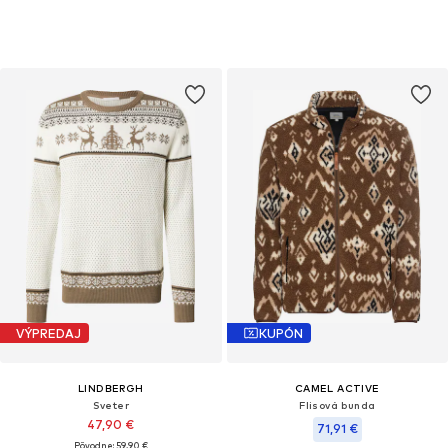
VÝPREDAJ
KUPÓN
LINDBERGH
CAMEL ACTIVE
Sveter
Flisová bunda
47,90 €
71,91 €
Pôvodne: 59,90 €