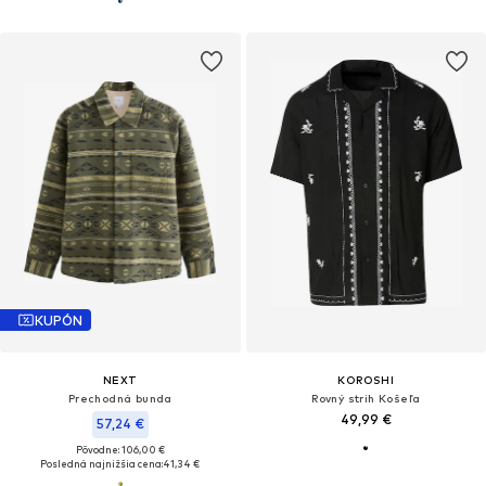
KUPÓN
NEXT
KOROSHI
Prechodná bunda
Rovný strih Košeľa
49,99 €
57,24 €
Pôvodne: 106,00 €
Posledná najnižšia cena:
41,34 €