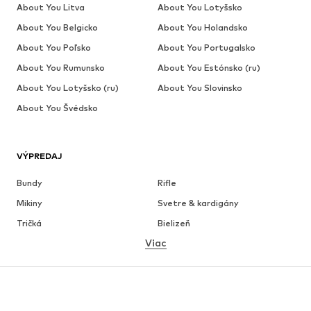
About You Litva
About You Lotyšsko
About You Belgicko
About You Holandsko
About You Poľsko
About You Portugalsko
About You Rumunsko
About You Estónsko (ru)
About You Lotyšsko (ru)
About You Slovinsko
About You Švédsko
VÝPREDAJ
Bundy
Rifle
Mikiny
Svetre & kardigány
Tričká
Bielizeň
Viac
Nohavice
Košele
Kabáty
Obleky & saká
Plavky
Väčšie veľkosti
Obuv
Sport