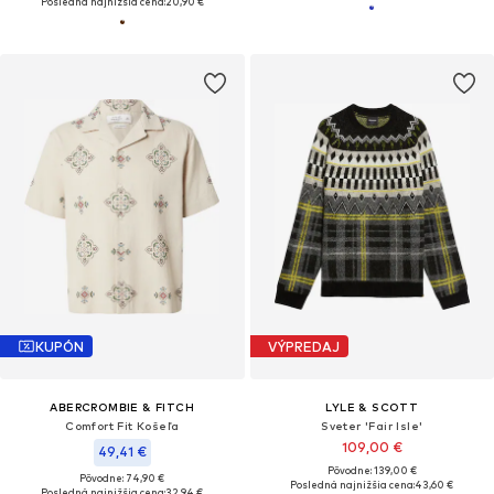
Posledná najnižšia cena:
20,90 €
KUPÓN
VÝPREDAJ
ABERCROMBIE & FITCH
LYLE & SCOTT
Comfort Fit Košeľa
Sveter 'Fair Isle'
109,00 €
49,41 €
Pôvodne: 139,00 €
Pôvodne: 74,90 €
Posledná najnižšia cena:
43,60 €
Posledná najnižšia cena:
32,94 €