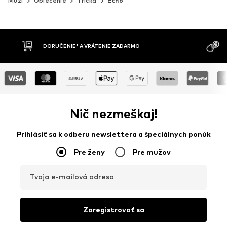
Muži
Oblečenie
Tričká
Etno
MOŽNOSŤ VR
DOBIERKA
DNÍ
Nič nezmeškaj!
Prihlásiť sa k odberu newslettera a špeciálnych ponúk
Pre ženy
Pre mužov
Tvoja e-mailová adresa
Zaregistrovať sa