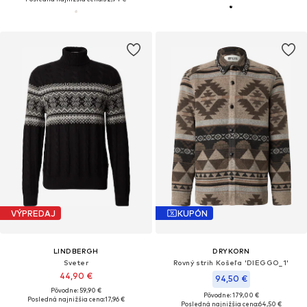
VÝPREDAJ
KUPÓN
LINDBERGH
DRYKORN
Sveter
Rovný strih Košeľa 'DIEGGO_1'
44,90 €
94,50 €
Pôvodne: 59,90 €
Pôvodne: 179,00 €
Posledná najnižšia cena:
17,96 €
Posledná najnižšia cena:
64,50 €