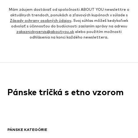
Mám záujem dostávať od spoločnosti ABOUT YOU newslettre o
aktuálnych trendoch, ponukách a zľavových kupónoch v súlade s
Zásady ochrany osobných údajov
. Svoj súhlas môžeš kedykoľvek
odvolať s účinnosťou do budúcnosti zaslaním správy na adresu
zakaznickyservis@aboutyou.sk
alebo použitím možnosti
odhlásenia na konci každého newslettera.
Pánske tričká s etno vzorom
PÁNSKE KATEGÓRIE