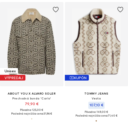
Unisex
VÝPREDAJ
KUPÓN
ABOUT YOU X ALVARO SOLER
TOMMY JEANS
Prechodná bunda 'Carlo'
Vesta
79,90 €
107,10 €
Pôvodne: 125,00 €
Pôvodne: 149,00 €
Posledná najnižšia cena:
31,96 €
Posledná najnižšia cena:
71,40 €