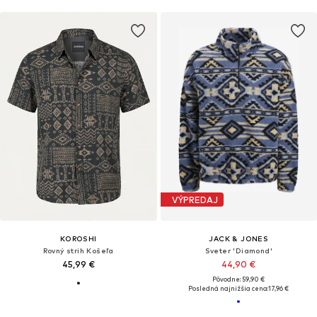
VÝPREDAJ
KOROSHI
JACK & JONES
Rovný strih Košeľa
Sveter 'Diamond'
45,99 €
44,90 €
Pôvodne: 59,90 €
Posledná najnižšia cena:
17,96 €