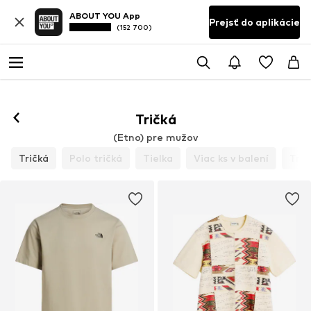
ABOUT YOU App
Prejsť do aplikácie
(152 700)
Tričká
(Etno) pre mužov
Tričká
Polo tričká
Tielka
Viac ks v balení
Trič