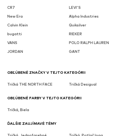
CR7
LEVI'S
New Era
Alpha Industries
Calvin Klein
Quiksilver
bugatti
RIEKER
VANS
POLO RALPH LAUREN
JORDAN
GANT
OBĽÚBENÉ ZNAČKY V TEJTO KATEGÓRII
Tričká THE NORTH FACE
Tričká Desigual
OBĽÚBENÉ FARBY V TEJTO KATEGÓRII
Tričká, Biela
ĎALŠIE ZAUJÍMAVÉ TÉMY
Tričká, Jednofarebné
Tričká, Potlač loga