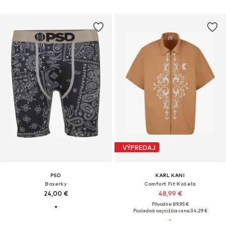
VÝPREDAJ
PSD
KARL KANI
Boxerky
Comfort Fit Košeľa
24,00 €
48,99 €
Pôvodne: 89,95 €
Posledná najnižšia cena:
34,29 €