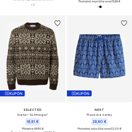
Posledná najnižšia cena:
15,96 €
KUPÓN
KUPÓN
SELECTED
NEXT
Sveter 'SLHHolger'
Plavecké šortky
18,81 €
28,80 €
Pôvodne: 69,90 €
Posledná najnižšia cena:
32,00 €