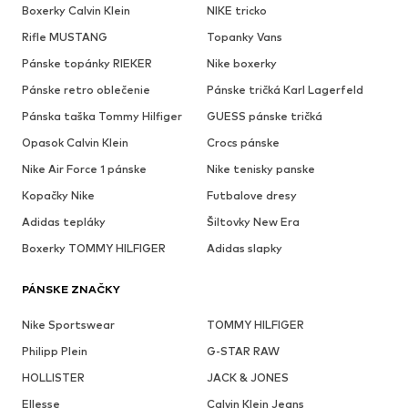
Boxerky Calvin Klein
NIKE tricko
Rifle MUSTANG
Topanky Vans
Pánske topánky RIEKER
Nike boxerky
Pánske retro oblečenie
Pánske tričká Karl Lagerfeld
Pánska taška Tommy Hilfiger
GUESS pánske tričká
Opasok Calvin Klein
Crocs pánske
Nike Air Force 1 pánske
Nike tenisky panske
Kopačky Nike
Futbalove dresy
Adidas tepláky
Šiltovky New Era
Boxerky TOMMY HILFIGER
Adidas slapky
PÁNSKE ZNAČKY
Nike Sportswear
TOMMY HILFIGER
Philipp Plein
G-STAR RAW
HOLLISTER
JACK & JONES
Ellesse
Calvin Klein Jeans