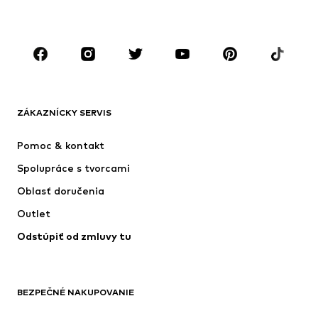
Doplnky
Premium
OBLEČENIE
Nové
Obľúbené
Tričká
Rifle
ZÁKAZNÍCKY SERVIS
Bundy
Mikiny
Nohavice
Košele
Pomoc & kontakt
Bielizeň
Svetre & kardigány
Spolupráce s tvorcami
Obleky & saká
Kabáty
Oblasť doručenia
Plavky
Väčšie veľkosti
Outlet
Príležitosti
Exkluzívne
Odstúpiť od zmluvy tu
Upcyklácia
OBUV
BEZPEČNÉ NAKUPOVANIE
Nové
Obľúbené
Kanady & čižmy
Tenisky