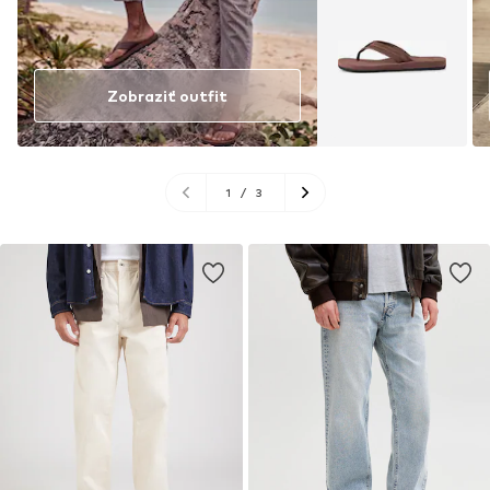
Zobraziť outfit
1
/
3