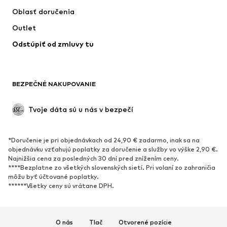
Obleky & saká
Kabáty
Oblasť doručenia
Plavky
Väčšie veľkosti
Outlet
Príležitosti
Exkluzívne
Odstúpiť od zmluvy tu
Upcyklácia
OBUV
BEZPEČNÉ NAKUPOVANIE
Nové
Obľúbené
Kanady & čižmy
Tenisky
Tvoje dáta sú u nás v bezpečí
Poltopánky
Športová obuv
Otvorená obuv
Exkluzívne
*Doručenie je pri objednávkach od 24,90 € zadarmo, inak sa na
objednávku vzťahujú poplatky za doručenie a služby vo výške 2,90 €.
ŠPORT
Najnižšia cena za posledných 30 dní pred znížením ceny.
****Bezplatne zo všetkých slovenských sietí. Pri volaní zo zahraničia
Športové oblečenie
Druhy športov
môžu byť účtované poplatky.
******Všetky ceny sú vrátane DPH.
Športová obuv
Športové batohy a tašky
Športové doplnky
O nás
Tlač
Otvorené pozície
DOPLNKY