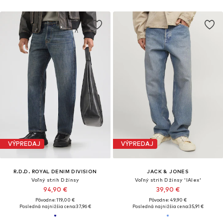
VÝPREDAJ
VÝPREDAJ
R.D.D. ROYAL DENIM DIVISION
JACK & JONES
Voľný strih Džínsy
Voľný strih Džínsy 'IAlex'
94,90 €
39,90 €
Pôvodne: 119,00 €
Pôvodne: 49,90 €
Posledná najnižšia cena:
37,96 €
Posledná najnižšia cena:
35,91 €