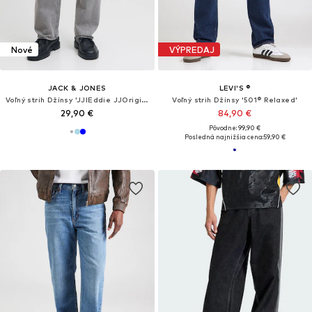
Nové
VÝPREDAJ
JACK & JONES
LEVI'S ®
Voľný strih Džínsy 'JJIEddie JJOriginal'
Voľný strih Džínsy '501® Relaxed'
29,90 €
84,90 €
Pôvodne: 99,90 €
Posledná najnižšia cena:
59,90 €