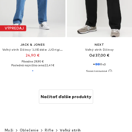
VÝPREDAJ
JACK & JONES
NEXT
Voľný strih Džínsy 'JJIEddie JJOriginal'
Voľný strih Džínsy
24,90 €
Od 37,00 €
Pôvodne: 29,90 €
+
3
Posledná najnižšia cena:
22,41 €
Načítať ďalšie produkty
Muži
Oblečenie
Rifle
Voľný strih