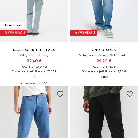
Prémium
VÝPREDAJ
VÝPREDAJ
KARL LAGERFELD JEANS
ONLY & SONS
Voľný strih Džínsy
Voľný strih Džínsy 'ONSFade'
89,40 €
26,90 €
Pôvodne: 149,00 €
Pôvodne: 29,90 €
Posledná najnižšia cena:
67,05 €
Posledná najnižšia cena:
17,90 €