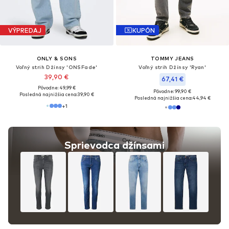
VÝPREDAJ
KUPÓN
ONLY & SONS
TOMMY JEANS
Voľný strih Džínsy 'ONSFade'
Voľný strih Džínsy 'Ryan'
39,90 €
67,41 €
Pôvodne: 49,99 €
Pôvodne: 99,90 €
Posledná najnižšia cena:
39,90 €
Posledná najnižšia cena:
44,94 €
+
1
Sprievodca džínsami