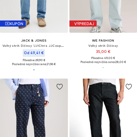
KUPÓN
VÝPREDAJ
JACK & JONES
WE FASHION
Voľný strih Džínsy 'JJIChris JJCooper'
Voľný strih Džínsy
35,00 €
Od 49,41 €
Pôvodne: 49,00 €
Pôvodne: 69,90 €
Posledná najnižšia cena:
28,00 €
Posledná najnižšia cena:
21,96 €