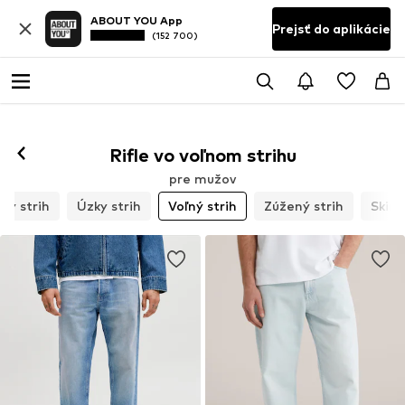
ABOUT YOU App
Prejsť do aplikácie
(152 700)
Rifle vo voľnom strihu
pre mužov
ný strih
Úzky strih
Voľný strih
Zúžený strih
Skinn