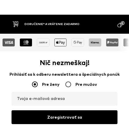
MOŽNOSŤ VR
DOBIERKA
DNÍ
Nič nezmeškaj!
Prihlásiť sa k odberu newslettera a špeciálnych ponúk
Pre ženy
Pre mužov
Tvoja e-mailová adresa
Zaregistrovať sa