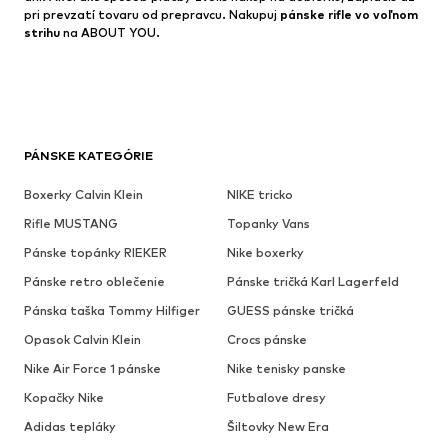
pri prevzatí tovaru od prepravcu. Nakupuj
pánske rifle vo voľnom
strihu
na ABOUT YOU.
PÁNSKE KATEGÓRIE
Boxerky Calvin Klein
NIKE tricko
Rifle MUSTANG
Topanky Vans
Pánske topánky RIEKER
Nike boxerky
Pánske retro oblečenie
Pánske tričká Karl Lagerfeld
Pánska taška Tommy Hilfiger
GUESS pánske tričká
Opasok Calvin Klein
Crocs pánske
Nike Air Force 1 pánske
Nike tenisky panske
Kopačky Nike
Futbalove dresy
Adidas tepláky
Šiltovky New Era