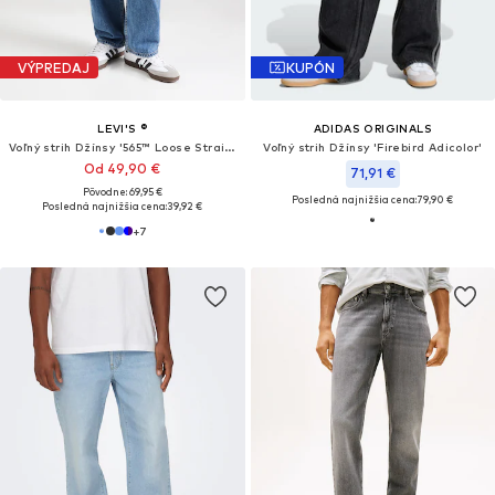
VÝPREDAJ
KUPÓN
LEVI'S ®
ADIDAS ORIGINALS
Voľný strih Džínsy '565™ Loose Straight'
Voľný strih Džínsy 'Firebird Adicolor'
Od 49,90 €
71,91 €
Pôvodne: 69,95 €
Posledná najnižšia cena:
79,90 €
Posledná najnižšia cena:
39,92 €
+
7