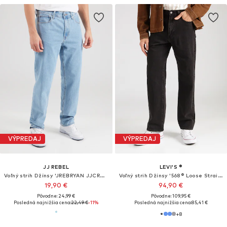
VÝPREDAJ
VÝPREDAJ
JJ REBEL
LEVI'S ®
Voľný strih Džínsy 'JREBRYAN JJCRAFT'
Voľný strih Džínsy '568® Loose Straight'
19,90 €
94,90 €
Pôvodne: 24,99 €
Pôvodne: 109,95 €
Posledná najnižšia cena:
22,49 €
-11%
Posledná najnižšia cena:
85,41 €
+
8