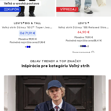
Veľká a vysoká postava
KUPÓN
VÝPREDAJ
LEVI'S® BIG & TALL
LEVI'S ®
Voľný strih Džínsy '502™ Taper Jeans (Big & Tall)'
Voľný strih Džínsy '555 Relaxed Straight'
64,90 €
Od 71,91 €
Pôvodne: 79,90 €
Pôvodne: 99,90 €
Posledná najnižšia cena:
58,41 €
Posledná najnižšia cena:
31,96 €
+
3
OBJAV TRENDY A TOP ZNAČKY
Inšpirácia pre kategóriu Voľný strih