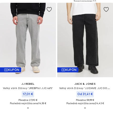
KUPÓN
KUPÓN
JJ REBEL
JACK & JONES
Voľný strih Džínsy 'JREBPhil JJCraft'
Voľný strih Džínsy 'JJIDAVE JJCOOPER'
17,01 €
Od 31,41 €
Pôvodne: 27,90 €
Pôvodne: 59,99 €
Posledná najnižšia cena:
14,18 €
Posledná najnižšia cena:
24,43 €