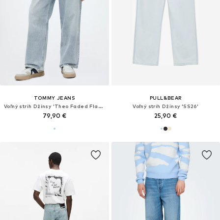
TOMMY JEANS
PULL&BEAR
Voľný strih Džínsy 'Theo Faded Flag Embroidery Loose'
Voľný strih Džínsy 'SS26'
79,90 €
25,90 €