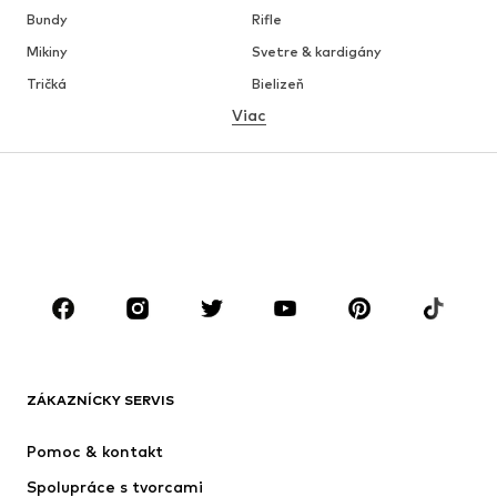
Bundy
Rifle
Mikiny
Svetre & kardigány
Tričká
Bielizeň
Viac
Nohavice
Košele
Kabáty
Obleky & saká
Plavky
Väčšie veľkosti
Obuv
Sport
Doplnky
Premium
OBLEČENIE
Nové
Obľúbené
Tričká
Rifle
ZÁKAZNÍCKY SERVIS
Bundy
Mikiny
Nohavice
Košele
Pomoc & kontakt
Bielizeň
Svetre & kardigány
Spolupráce s tvorcami