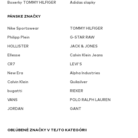
Boxerky TOMMY HILFIGER
Adidas slapky
PÁNSKE ZNAČKY
Nike Sportswear
TOMMY HILFIGER
Philipp Plein
G-STAR RAW
HOLLISTER
JACK & JONES
Ellesse
Calvin Klein Jeans
CR7
LEVI'S
New Era
Alpha Industries
Calvin Klein
Quiksilver
bugatti
RIEKER
VANS
POLO RALPH LAUREN
JORDAN
GANT
OBĽÚBENÉ ZNAČKY V TEJTO KATEGÓRII