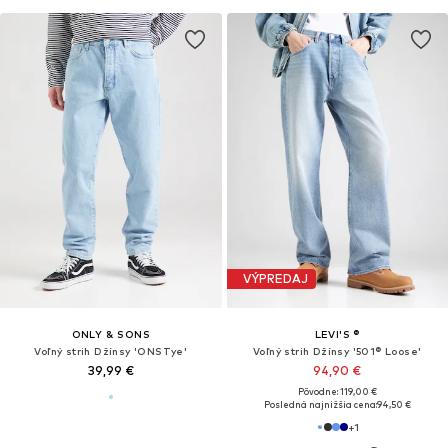
VÝPREDAJ
ONLY & SONS
LEVI'S ®
Voľný strih Džínsy 'ONSTye'
Voľný strih Džínsy '501® Loose'
39,99 €
94,90 €
Pôvodne: 119,00 €
Posledná najnižšia cena:
94,50 €
+
1