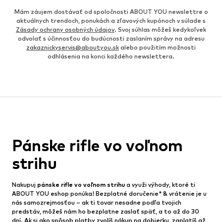
Mám záujem dostávať od spoločnosti ABOUT YOU newslettre o
aktuálnych trendoch, ponukách a zľavových kupónoch v súlade s
Zásady ochrany osobných údajov
. Svoj súhlas môžeš kedykoľvek
odvolať s účinnosťou do budúcnosti zaslaním správy na adresu
zakaznickyservis@aboutyou.sk
alebo použitím možnosti
odhlásenia na konci každého newslettera.
Pánske rifle vo voľnom
strihu
Nakupuj
pánske rifle vo voľnom strihu
a využi výhody, ktoré ti
ABOUT YOU eshop ponúka! Bezplatné doručenie* & vrátenie je u
nás samozrejmosťou – ak ti tovar nesadne podľa tvojich
predstáv, môžeš nám ho bezplatne zaslať späť, a to až do 30
dní. Ak si ako spôsob platby zvolíš nákup na dobierku, zaplatíš až