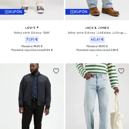
KUPÓN
KUPÓN
LEVI'S ®
JACK & JONES
Voľný strih Džínsy '568'
Voľný strih Džínsy 'JJIEddie JJOriginal'
71,91 €
40,41 €
Pôvodne: 99,90 €
Pôvodne: 59,90 €
Posledná najnižšia cena:
51,94 €
Posledná najnižšia cena:
23,96 €