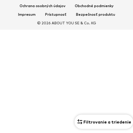
Ochrana osobných údajov
Obchodné podmienky
Nové
Šiltovky & čiapky
Impresum
Prístupnosť
Bezpečnosť produktu
Opasky
Tašky & batohy
© 2026 ABOUT YOU SE & Co. KG
Hodinky
Bižutéria
Slnečné okuliare
Peňaženky & púzdra
Kravaty & doplnky
Šály & šatky
Rukavice
Bytové doplnky
Exkluzívne
Upcyklácia
PREMIUM
Nové
Tričká
Rifle
Bundy & kabáty
Mikiny
Nohavice
Košele
Bielizeň & plavky
Filtrovanie a triedenie
Pleteniny
Tréningové komplety
Obuv
Doplnky