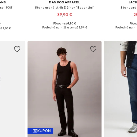
EANS
DAN FOX APPAREL
JACK
sy '90S'
Štandardný strih Džínsy 'Essential'
Štandardn
39,90 €
2
Pôvodne: 69,90 €
Pôvod
€
Dostupné veľkosti: 30, 31, 32, 33, 34, 36
Dostupné v m
ľkostiach
Posledná najnižšia cena:
23,94 €
Posledná najniž
:
87,50 €
Pridať do košíka
Pridať
íka
KUPÓN