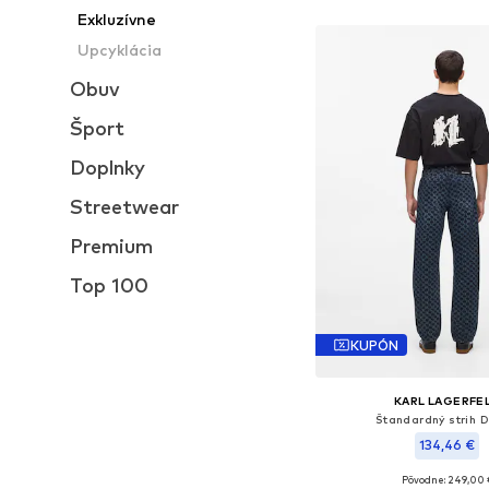
Pridať do koš
Exkluzívne
Upcyklácia
Obuv
Šport
Doplnky
Streetwear
Premium
Top 100
KUPÓN
KARL LAGERFE
Štandardný strih D
134,46 €
Pôvodne: 249,00 