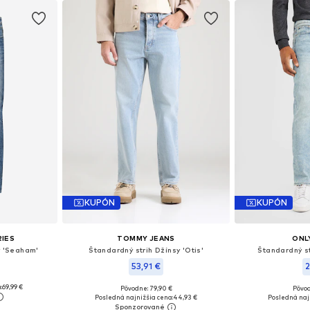
KUPÓN
KUPÓN
RIES
TOMMY JEANS
ONL
y 'Seaham'
Štandardný strih Džínsy 'Otis'
Štandardný s
53,91 €
2
:
69,99 €
+
3
Pôvodne: 79,90 €
Pôvod
ľkostiach
Dostupné v mnohých veľkostiach
Dostupné v m
Posledná najnižšia cena:
44,93 €
Posledná naj