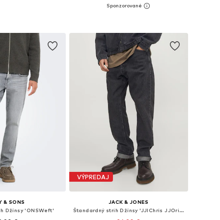
+
6
+
9
nohých veľkostiach
Dostupné v mnohých veľkostiach
 do košíka
Pridať do košíka
VÝPREDAJ
Y & SONS
JACK & JONES
ih Džínsy 'ONSWeft'
Štandardný strih Džínsy 'JJIChris JJOriginal'