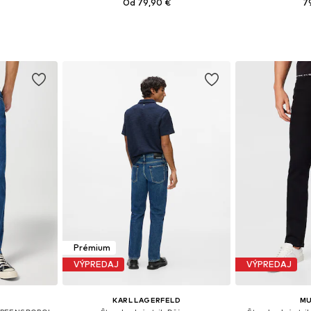
Od 79,90 €
7
ľkostiach
Dostupné v mnohých veľkostiach
Dostupné v m
íka
Pridať do košíka
Pridať
Prémium
VÝPREDAJ
VÝPREDAJ
KARL LAGERFELD
M