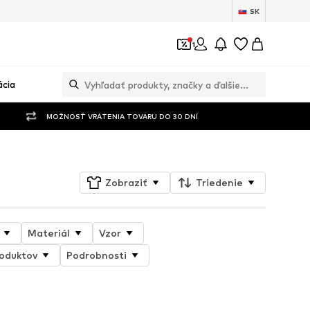
SK
1
ácia
MOŽNOSŤ VRÁTENIA TOVARU DO 30 DNÍ
Zobraziť
Triedenie
Materiál
Vzor
roduktov
Podrobnosti