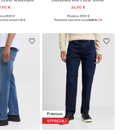
h Džínsy 'Washington'
Štandardný strih Džínsy 'Marvin'
7,90 €
34,90 €
ne: 69,90 €
Pôvodne: 39,90 €
nohých veľkostiach
Dostupné v mnohých veľkostiach
nižšia cena:
41,18 €
Posledná najnižšia cena:
35,91 €
-2%
 do košíka
Pridať do košíka
Prémium
VÝPREDAJ