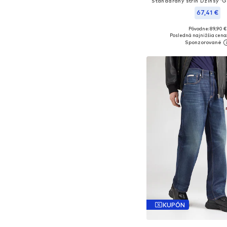
Štandardný strih Džínsy 
67,41 €
+
9
Pôvodne: 89,90 €
Dostupné v mnohých ve
Posledná najnižšia cena
Pridať do koš
KUPÓN