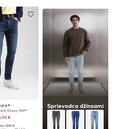
 do košíka
Sprievodca džínsami
EVI'S ®
trih Džínsy '515™'
4,90 €
+
3
ne: 79,90 €
nohých veľkostiach