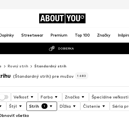
ABOUT
YOU
Doplnky
Streetwear
Premium
Top 100
Značky
Inšpir
DOBIERKA
e
Rovný strih
Štandardný strih
rihu
(Štandardný strih) pre mužov
1 683
Veľkosť
Farba
Značka
Špeciálne veľkosti
Štýl
Strih
Dĺžka
Čistenie
Séria p
1
Obnoviť všetko