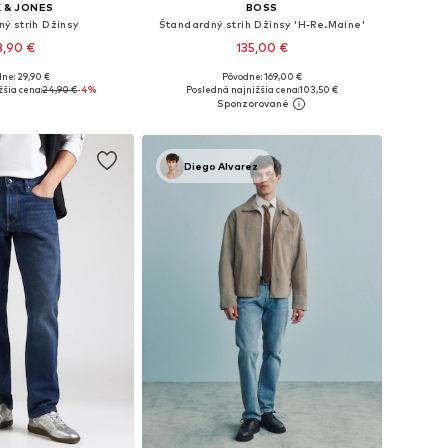
 & JONES
BOSS
ý strih Džínsy
Štandardný strih Džínsy 'H-Re.Maine'
3,90 €
135,00 €
ne: 29,90 €
Pôvodne: 169,00 €
nohých veľkostiach
Dostupné v mnohých veľkostiach
šia cena:
24,90 €
-4%
Posledná najnižšia cena:
103,50 €
 do košíka
Pridať do košíka
Diego Alvarez