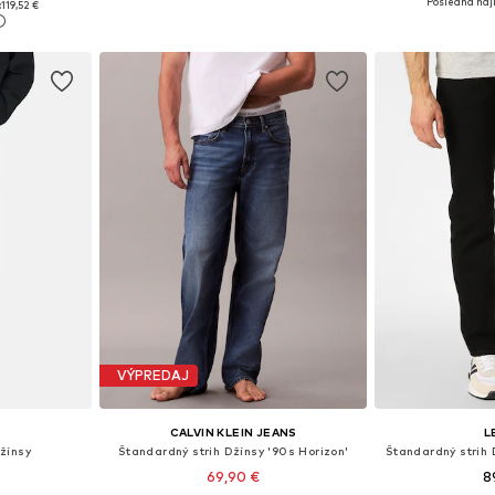
Posledná najn
:
119,52 €
Pridať
íka
Pridať do košíka
VÝPREDAJ
S
CALVIN KLEIN JEANS
L
žínsy
Štandardný strih Džínsy '90s Horizon'
Štandardný strih
69,90 €
8