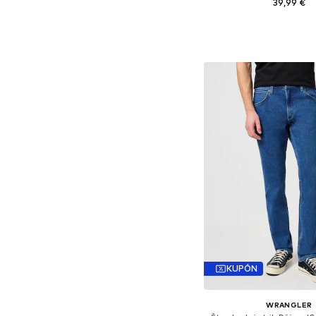
39,99 €
Dostupné v mnohých ve
Pridať do koš
KUPÓN
WRANGLER