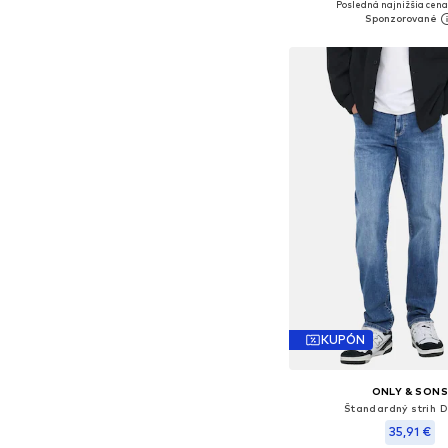
Posledná najnižšia cena
Pridať do koš
KUPÓN
ONLY & SON
Štandardný strih D
35,91 €