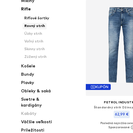
Mikiny
Rifle
Rifľové šortky
Rovný strih
Úzky strih
Voľný strih
Skinny strih
Zúžený strih
Košele
Bundy
Plavky
KUPÓN
Obleky & saká
Svetre &
PETROL INDUST
kardigány
Štandardný strih Džíns
Kabáty
62,99 €
Väčšie veľkosti
Posledná najnižšia cena
+
3
Dostupné v mnohých ve
Príležitosti