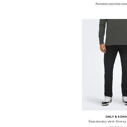
Posledná najnižšia cena
Dostupné v mnohých ve
Pridať do koš
ONLY & SON
Štandardný strih Džíns