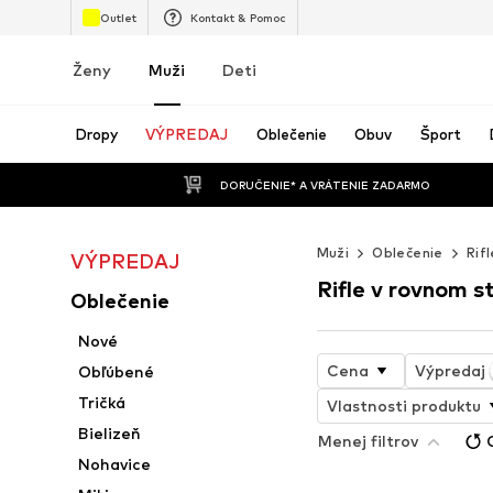
Outlet
Kontakt & Pomoc
Ženy
Muži
Deti
Dropy
VÝPREDAJ
Oblečenie
Obuv
Šport
 DORUČENIE* A VRÁTENIE ZADARMO
Muži
Oblečenie
Rifl
VÝPREDAJ
Rifle v rovnom st
Oblečenie
Nové
Cena
Výpredaj
Obľúbené
Tričká
Vlastnosti produktu
Bielizeň
Menej filtrov
Nohavice