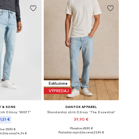
Exkluzívne
VÝPREDAJ
Y & SONS
DAN FOX APPAREL
trih Džínsy 'WEFT'
Štandardný strih Džínsy 'The Essential'
1,51 €
39,90 €
Pôvodne: 69,90 €
ne: 39,90 €
Dostupné veľkosti: 30, 31, 32, 33, 34, 36
nohých veľkostiach
Posledná najnižšia cena:
23,94 €
nižšia cena:
14,34 €
Pridať do košíka