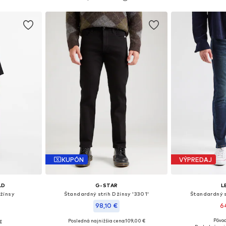
íka
Pridať do košíka
Pridať
KUPÓN
VÝPREDAJ
LD
G-STAR
L
žínsy
Štandardný strih Džínsy '3301'
Štandardný s
98,10 €
6
Pôvod
Posledná najnižšia cena:
109,00 €
€
Dostupné v m
Dostupné veľkosti: 30 x 30, 31 x 31, 32 x 32, 33 x 33, 34 x 34, 35 x 35
Dostupné v mnohých veľkostiach