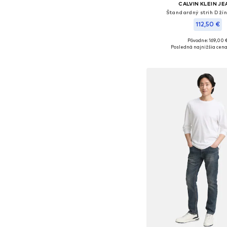
CALVIN KLEIN J
Štandardný strih Džín
112,50 €
Pôvodne: 169,00 
Dostupné v mnohých ve
Posledná najnižšia cena
Pridať do koš