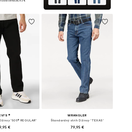
ižšia cena:
38,43 €
 do košíka
EVI'S ®
WRANGLER
 Džínsy '505® REGULAR'
Štandardný strih Džínsy 'TEXAS'
9,95 €
79,95 €