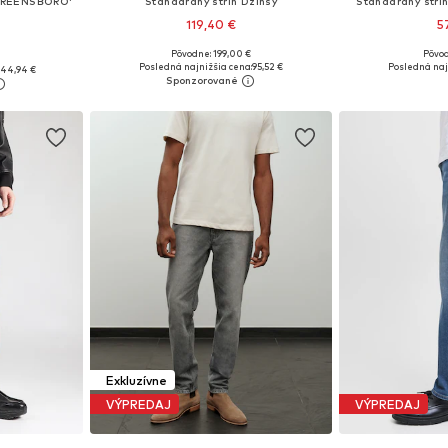
'GREENSBORO'
Štandardný strih Džínsy
Štandardný stri
119,40 €
5
Pôvodne: 199,00 €
Pôvod
Dostupné v mnohých veľkostiach
Dostupné v m
ľkostiach
Posledná najnižšia cena:
95,52 €
Posledná naj
:
44,94 €
Pridať do košíka
Pridať
íka
Exkluzívne
VÝPREDAJ
VÝPREDAJ