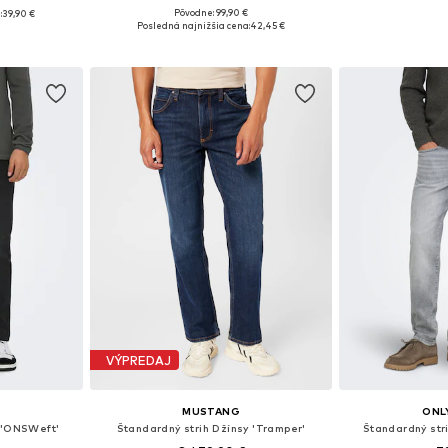
Pôvodne: 99,90 €
:
39,90 €
Dostupné v mnohých veľkostiach
Dostupné v m
ľkostiach
Posledná najnižšia cena:
42,45 €
Pridať do košíka
Pridať
íka
VÝPREDAJ
S
MUSTANG
ONL
y 'ONSWeft'
Štandardný strih Džínsy 'Tramper'
Štandardný str