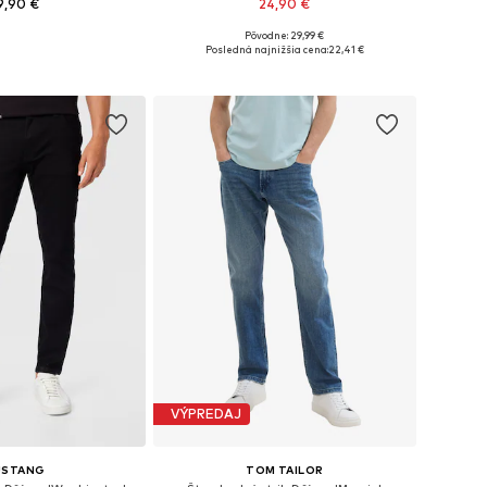
9,90 €
24,90 €
Pôvodne: 29,99 €
nohých veľkostiach
Dostupné v mnohých veľkostiach
Posledná najnižšia cena:
22,41 €
 do košíka
Pridať do košíka
VÝPREDAJ
USTANG
TOM TAILOR