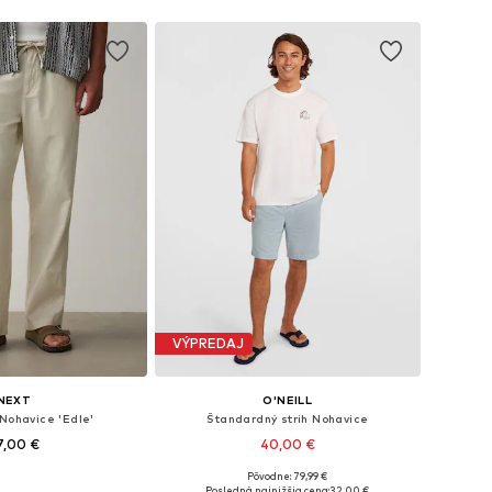
 do košíka
Pridať do košíka
VÝPREDAJ
NEXT
O'NEILL
 Nohavice 'Edle'
Štandardný strih Nohavice
7,00 €
40,00 €
Pôvodne: 79,99 €
Dostupné veľkosti: 44 x krátke, 48 x krátke, 52 x krátke, 60 x krátke, 60 x extra dlhé, 27 x krátke
Dostupné v mnohých veľkostiach
Posledná najnižšia cena:
32,00 €