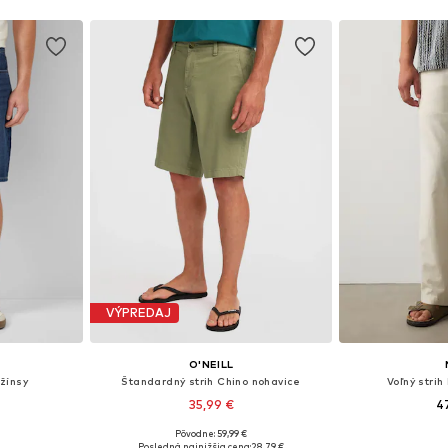
íka
Pridať do košíka
Pridať
VÝPREDAJ
O'NEILL
žínsy
Štandardný strih Chino nohavice
Voľný strih
35,99 €
4
Pôvodne: 59,99 €
ľkostiach
Dostupné v mnohých veľkostiach
Posledná najnižšia cena:
28,79 €