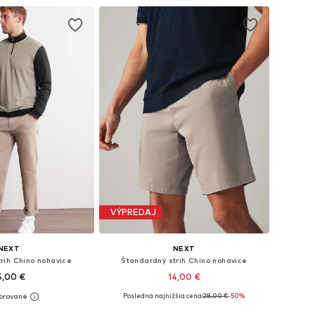
VÝPREDAJ
NEXT
NEXT
rih Chino nohavice
Štandardný strih Chino nohavice
5,00 €
14,00 €
+
5
Posledná najnižšia cena:
28,00 €
-50%
nohých veľkostiach
Dostupné veľkosti: 60 x krátke