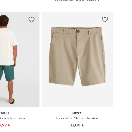
 do košíka
Pridať do košíka
'NEILL
NEXT
 strih Nohavice
Úzky strih Chino nohavice
7,99 €
32,00 €