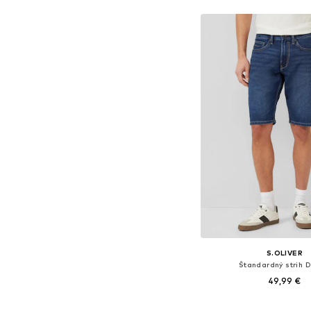
Pridať do koš
S.OLIVER
Štandardný strih D
49,99 €
Dostupné v mnohých ve