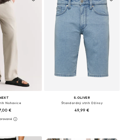
NEXT
S.OLIVER
trih Nohavice
Štandardný strih Džínsy
7,00 €
49,99 €
nohých veľkostiach
Dostupné v mnohých veľkostiach
 do košíka
Pridať do košíka