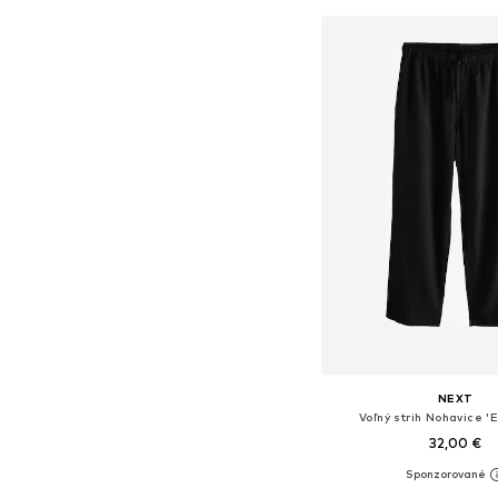
Pridať do koš
NEXT
Voľný strih Nohavice 'E
32,00 €
Dostupné v mnohých ve