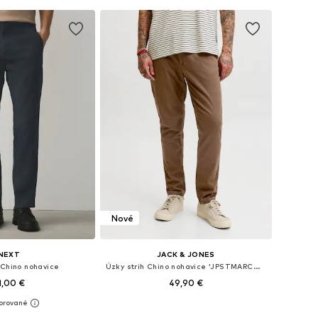
 do košíka
Pridať do košíka
Nové
NEXT
JACK & JONES
 Chino nohavice
Úzky strih Chino nohavice 'JPSTMARCO ADAM'
1,00 €
49,90 €
+
5
+
2
nohých veľkostiach
Dostupné v mnohých veľkostiach