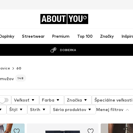
ABOUT
YOU
Doplnky
Streetwear
Premium
Top 100
Značky
Inšpir
DOBIERKA
avice
60
 mužov
148
Veľkosť
Farba
Značka
Špeciálne veľkosti
Štýl
Strih
Séria produktov
Menej filtrov