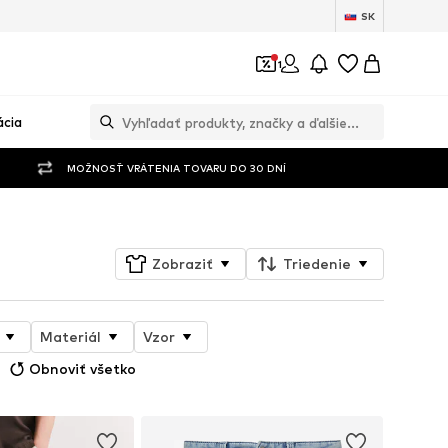
SK
1
ácia
MOŽNOSŤ VRÁTENIA TOVARU DO 30 DNÍ
Zobraziť
Triedenie
Materiál
Vzor
Obnoviť všetko