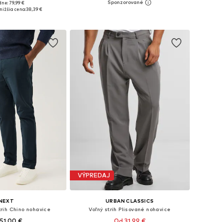
+
14
ne: 79,99 €
nohých veľkostiach
Dostupné v mnohých veľkostiach
nižšia cena:
38,39 €
 do košíka
Pridať do košíka
VÝPREDAJ
NEXT
URBAN CLASSICS
rih Chino nohavice
Voľný strih Plisované nohavice
51,00 €
Od 31,99 €