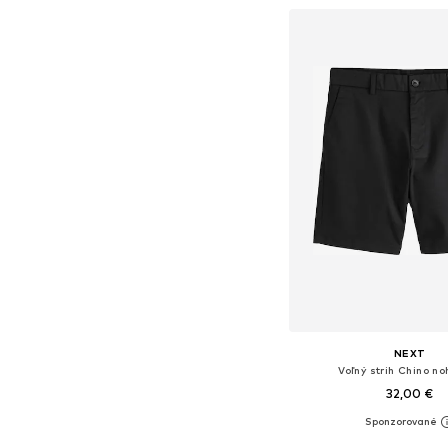
NEXT
Voľný strih Chino n
32,00 €
+
13
Dostupné v mnohých ve