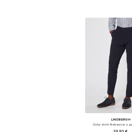
Dostupné v mnohých ve
Pridať do koš
LINDBERGH
Úzky strih Nohavice s p
59,90 €