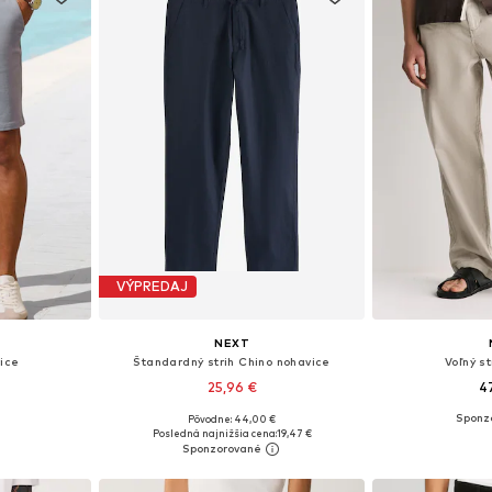
VÝPREDAJ
NEXT
vice
Štandardný strih Chino nohavice
Voľný s
25,96 €
4
Pôvodne: 44,00 €
 56, 60, 27
Dostupné v mnohých veľkostiach
Dostupné v m
Posledná najnižšia cena:
19,47 €
íka
Pridať do košíka
Pridať