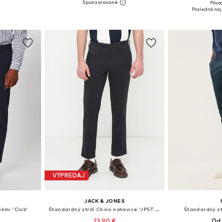
+
1
Pôvod
ľkostiach
Dostupné v mnohých veľkostiach
Dostupné v m
Posledná naj
íka
Pridať do košíka
Pridať
VÝPREDAJ
JACK & JONES
ukmi 'Club'
Štandardný strih Chino nohavice 'JPSTOLLIE DYLAN'
Štandardný st
23,90 €
Od 