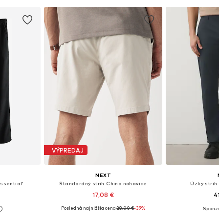
íka
Pridať do košíka
Pridať
VÝPREDAJ
NEXT
ssential'
Štandardný strih Chino nohavice
Úzky strih
17,08 €
4
Posledná najnižšia cena:
28,00 €
-39%
ľkostiach
Dostupné veľkosti: 60 x Normálna
Dostupné v m