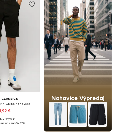
Nohavice Výpredaj
 CLASSICS
rih Chino nohavice
3,99 €
ne: 29,99 €
Dostupné veľkosti: 44 x 30, 46 x 31, 48 x 32, 56 x 36, 60 x 38
nižšia cena:
16,79 €
 do košíka