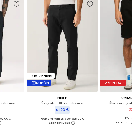
2 ks v balení
KUPÓN
VÝPREDAJ
NEXT
URBAN
 nohavice
Úzky strih Chino nohavice
Štandardný st
61,20 €
2
Pôvod
:
62,00 €
Posledná najnižšia cena:
68,00 €
ľkostiach
Dostupné v mnohých veľkostiach
Posledná naj
Pridať
íka
Pridať do košíka