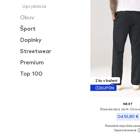
Upcyklácia
Obuv
Šport
Doplnky
Streetwear
Premium
Top 100
2 ks v balení
KUPÓN
NEXT
Štandardný strih Chino
Od 55,80 €
Posledná najnižšia cena
Dostupné v mnohých ve
Pridať do koš