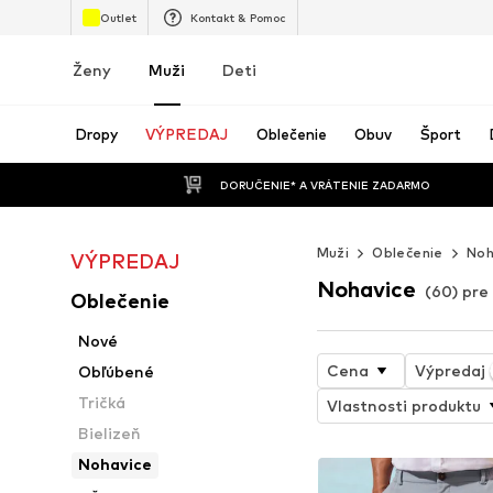
Outlet
Kontakt & Pomoc
Ženy
Muži
Deti
Dropy
VÝPREDAJ
Oblečenie
Obuv
Šport
 DORUČENIE* A VRÁTENIE ZADARMO
Muži
Oblečenie
Noh
VÝPREDAJ
Nohavice
(60) pre
Oblečenie
Nové
Cena
Výpredaj
Obľúbené
Tričká
Vlastnosti produktu
Bielizeň
Nohavice