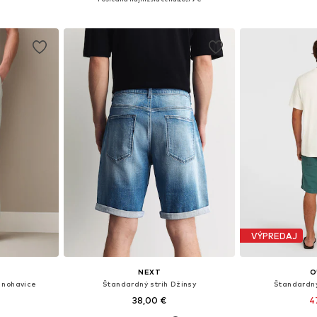
íka
Pridať do košíka
Pridať
VÝPREDAJ
NEXT
O
 nohavice
Štandardný strih Džínsy
Štandardný
38,00 €
4