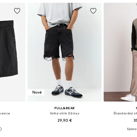
Nové
PULL&BEAR
ohavice
Voľný strih Džínsy
Štandardný st
29,90 €
3
ľkostiach
Dostupné v mnohých veľkostiach
Dostupné v m