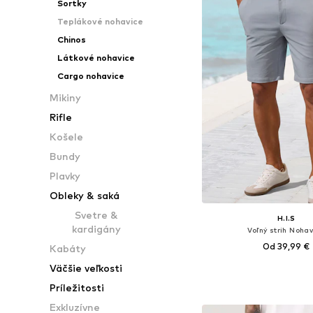
Šortky
Teplákové nohavice
Chinos
Látkové nohavice
Cargo nohavice
Mikiny
Rifle
Košele
Bundy
Plavky
Obleky & saká
Svetre &
H.I.S
kardigány
Voľný strih Noha
Od 39,99 €
Kabáty
Väčšie veľkosti
Dostupné veľkosti: 50, 52,
Príležitosti
Pridať do koš
Exkluzívne