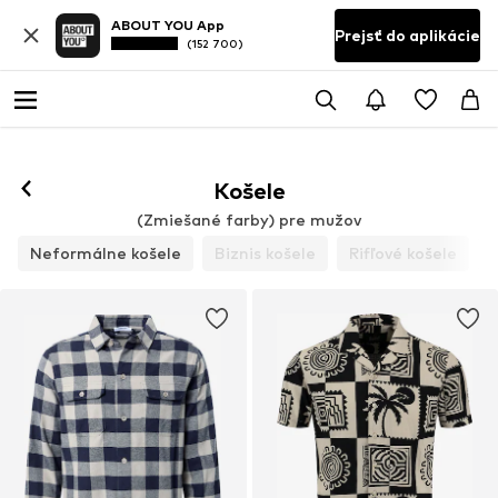
ABOUT YOU App
Prejsť do aplikácie
(152 700)
Košele
(Zmiešané farby) pre mužov
Neformálne košele
Biznis košele
Rifľové košele