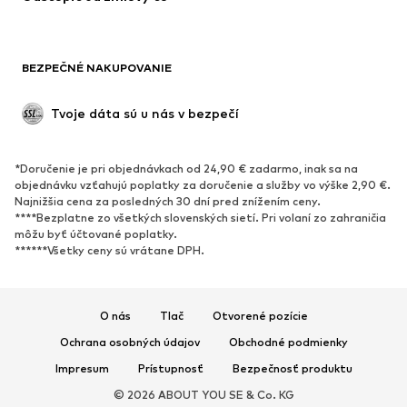
OBUV
BEZPEČNÉ NAKUPOVANIE
Nové
Obľúbené
Kanady & čižmy
Tenisky
Tvoje dáta sú u nás v bezpečí
Poltopánky
Športová obuv
Otvorená obuv
Exkluzívne
*Doručenie je pri objednávkach od 24,90 € zadarmo, inak sa na
objednávku vzťahujú poplatky za doručenie a služby vo výške 2,90 €.
ŠPORT
Najnižšia cena za posledných 30 dní pred znížením ceny.
****Bezplatne zo všetkých slovenských sietí. Pri volaní zo zahraničia
Športové oblečenie
Druhy športov
môžu byť účtované poplatky.
******Všetky ceny sú vrátane DPH.
Športová obuv
Športové batohy a tašky
Športové doplnky
O nás
Tlač
Otvorené pozície
DOPLNKY
Ochrana osobných údajov
Obchodné podmienky
Nové
Šiltovky & čiapky
Impresum
Prístupnosť
Bezpečnosť produktu
Opasky
Tašky & batohy
© 2026 ABOUT YOU SE & Co. KG