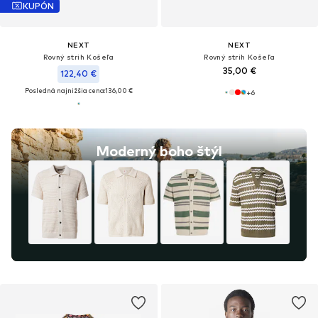
KUPÓN
NEXT
NEXT
Rovný strih Košeľa
Rovný strih Košeľa
35,00 €
122,40 €
Posledná najnižšia cena:
136,00 €
+
6
Moderný boho štýl