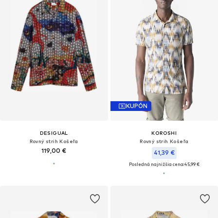
KUPÓN
DESIGUAL
KOROSHI
Rovný strih Košeľa
Rovný strih Košeľa
119,00 €
41,39 €
Posledná najnižšia cena:
45,99 €