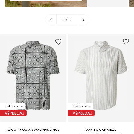
1
/
3
Exkluzívne
Exkluzívne
VÝPREDAJ
VÝPREDAJ
ABOUT YOU X SWALINA&LINUS
DAN FOX APPAREL