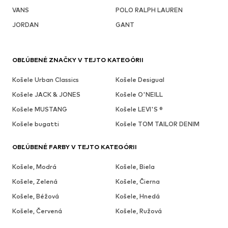
VANS
POLO RALPH LAUREN
JORDAN
GANT
OBĽÚBENÉ ZNAČKY V TEJTO KATEGÓRII
Košele Urban Classics
Košele Desigual
Košele JACK & JONES
Košele O'NEILL
Košele MUSTANG
Košele LEVI'S ®
Košele bugatti
Košele TOM TAILOR DENIM
OBĽÚBENÉ FARBY V TEJTO KATEGÓRII
Košele, Modrá
Košele, Biela
Košele, Zelená
Košele, Čierna
Košele, Béžová
Košele, Hnedá
Košele, Červená
Košele, Ružová