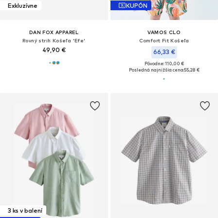
Exkluzívne
KUPÓN
DAN FOX APPAREL
VAMOS CLO
Rovný strih Košeľa 'Efe'
Comfort Fit Košeľa
49,90 €
66,33 €
Pôvodne: 110,00 €
Posledná najnižšia cena:
55,28 €
3 ks v balení