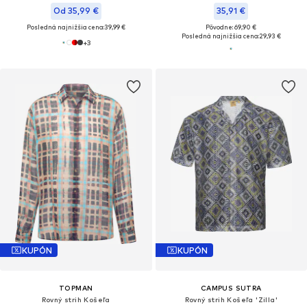
Od 35,99 €
35,91 €
Posledná najnižšia cena:
39,99 €
Pôvodne: 69,90 €
Posledná najnižšia cena:
29,93 €
+
3
KUPÓN
KUPÓN
TOPMAN
CAMPUS SUTRA
Rovný strih Košeľa
Rovný strih Košeľa 'Zilla'