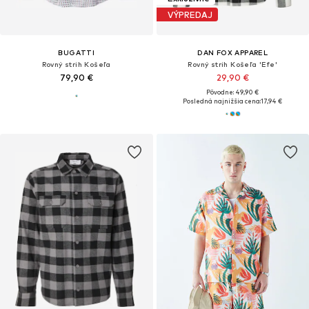
VÝPREDAJ
BUGATTI
DAN FOX APPAREL
Rovný strih Košeľa
Rovný strih Košeľa 'Efe'
79,90 €
29,90 €
Pôvodne: 49,90 €
Posledná najnižšia cena:
17,94 €