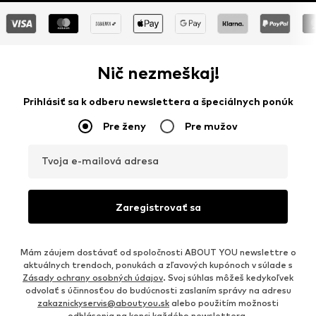
Nič nezmeškaj!
Prihlásiť sa k odberu newslettera a špeciálnych ponúk
Pre ženy
Pre mužov
Tvoja e-mailová adresa
Zaregistrovať sa
Mám záujem dostávať od spoločnosti ABOUT YOU newslettre o
aktuálnych trendoch, ponukách a zľavových kupónoch v súlade s
Zásady ochrany osobných údajov
. Svoj súhlas môžeš kedykoľvek
odvolať s účinnosťou do budúcnosti zaslaním správy na adresu
zakaznickyservis@aboutyou.sk
alebo použitím možnosti
odhlásenia na konci každého newslettera.