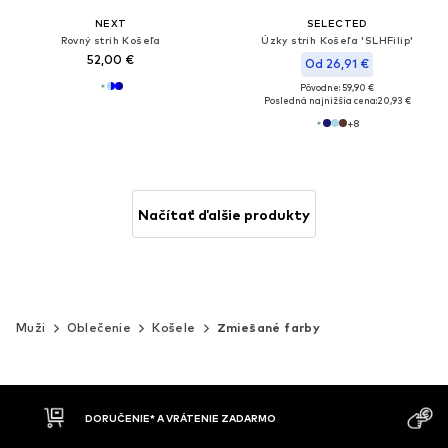
NEXT
SELECTED
Rovný strih Košeľa
Úzky strih Košeľa 'SLHFilip'
52,00 €
Od 26,91 €
Pôvodne: 59,90 €
Posledná najnižšia cena:
20,93 €
+
8
Načítať ďalšie produkty
Muži
Oblečenie
Košele
Zmiešané farby
MOŽNOSŤ VR
DOBIERKA
DNÍ