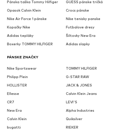
Pánska taška Tommy Hilfiger
GUESS pánske tričká
Opasok Calvin Klein
Crocs pánske
Nike Air Force 1 pánske
Nike tenisky panske
Kopačky Nike
Futbalove dresy
Adidas tepláky
Šiltovky New Era
Boxerky TOMMY HILFIGER
Adidas slapky
PÁNSKE ZNAČKY
Nike Sportswear
TOMMY HILFIGER
Philipp Plein
G-STAR RAW
HOLLISTER
JACK & JONES
Ellesse
Calvin Klein Jeans
CR7
LEVI'S
New Era
Alpha Industries
Calvin Klein
Quiksilver
bugatti
RIEKER