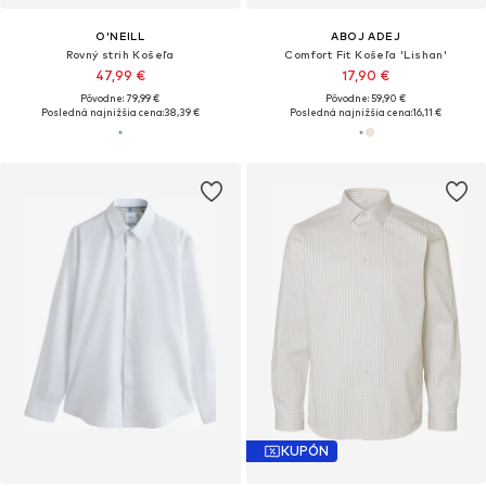
O'NEILL
ABOJ ADEJ
Rovný strih Košeľa
Comfort Fit Košeľa 'Lishan'
47,99 €
17,90 €
Pôvodne: 79,99 €
Pôvodne: 59,90 €
Posledná najnižšia cena:
38,39 €
Posledná najnižšia cena:
16,11 €
KUPÓN