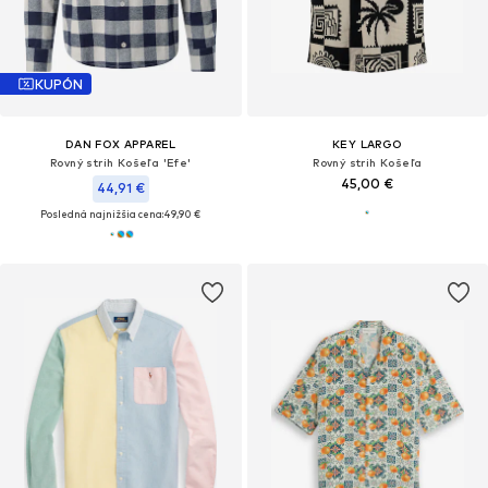
KUPÓN
DAN FOX APPAREL
KEY LARGO
Rovný strih Košeľa 'Efe'
Rovný strih Košeľa
45,00 €
44,91 €
Posledná najnižšia cena:
49,90 €