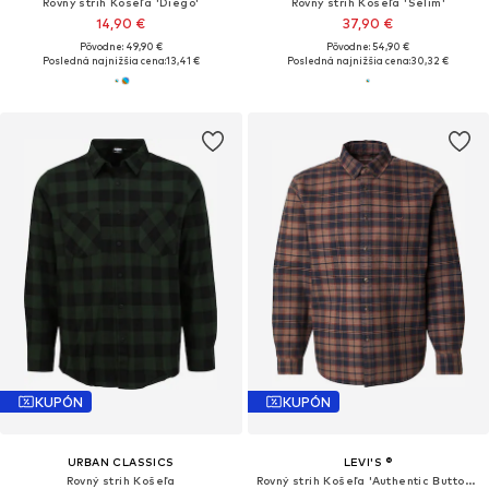
Rovný strih Košeľa 'Diego'
Rovný strih Košeľa 'Selim'
14,90 €
37,90 €
Pôvodne: 49,90 €
Pôvodne: 54,90 €
Posledná najnižšia cena:
13,41 €
Posledná najnižšia cena:
30,32 €
KUPÓN
KUPÓN
URBAN CLASSICS
LEVI'S ®
Rovný strih Košeľa
Rovný strih Košeľa 'Authentic Button Down Shirt'