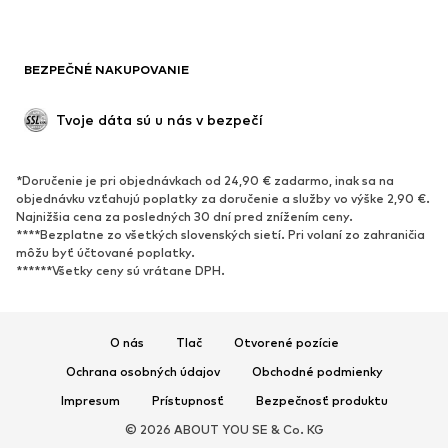
OBUV
BEZPEČNÉ NAKUPOVANIE
Nové
Obľúbené
Kanady & čižmy
Tenisky
Tvoje dáta sú u nás v bezpečí
Poltopánky
Športová obuv
Otvorená obuv
Exkluzívne
*Doručenie je pri objednávkach od 24,90 € zadarmo, inak sa na
objednávku vzťahujú poplatky za doručenie a služby vo výške 2,90 €.
ŠPORT
Najnižšia cena za posledných 30 dní pred znížením ceny.
****Bezplatne zo všetkých slovenských sietí. Pri volaní zo zahraničia
Športové oblečenie
Druhy športov
môžu byť účtované poplatky.
******Všetky ceny sú vrátane DPH.
Športová obuv
Športové batohy a tašky
Športové doplnky
O nás
Tlač
Otvorené pozície
DOPLNKY
Ochrana osobných údajov
Obchodné podmienky
Nové
Šiltovky & čiapky
Impresum
Prístupnosť
Bezpečnosť produktu
Opasky
Tašky & batohy
© 2026 ABOUT YOU SE & Co. KG
Hodinky
Bižutéria