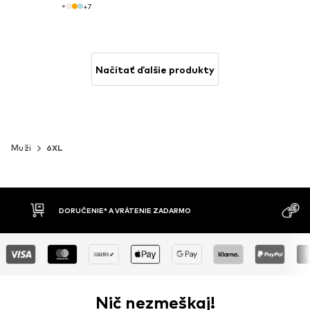
+
7
Načítať ďalšie produkty
Muži
6XL
MOŽNOSŤ VR
DOBIERKA
DNÍ
Nič nezmeškaj!