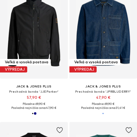
Veľká a vysoká postava
Veľká a vysoká postava
VÝPREDAJ
VÝPREDAJ
JACK & JONES PLUS
JACK & JONES PLUS
Prechodná bunda 'JJEParker'
Prechodná bunda 'JPRBLUDERRY'
57,90 €
47,90 €
Pôvodne: 69,90 €
Pôvodne: 69,90 €
Posledná najnižšia cena:
47,90 €
Posledná najnižšia cena:
31,41 €