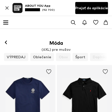
ABOUT YOU App
Prejsť do aplikácie
(152 700)
Móda
(6XL) pre mužov
VÝPREDAJ
Oblečenie
Obuv
Šport
Doplnky