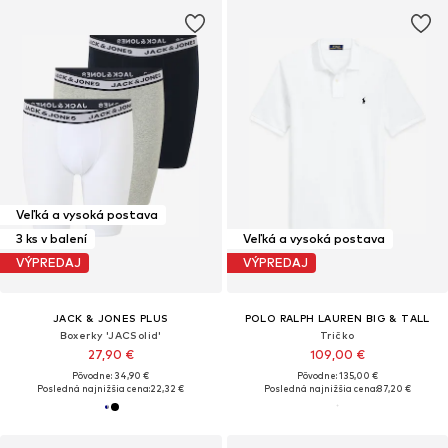
Veľká a vysoká postava
3 ks v balení
Veľká a vysoká postava
VÝPREDAJ
VÝPREDAJ
JACK & JONES PLUS
POLO RALPH LAUREN BIG & TALL
Boxerky 'JACSolid'
Tričko
27,90 €
109,00 €
Pôvodne: 34,90 €
Pôvodne: 135,00 €
Posledná najnižšia cena:
22,32 €
Posledná najnižšia cena:
87,20 €