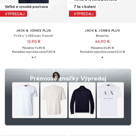
Veľká a vysoká postava
7 ks v balení
VÝPREDAJ
VÝPREDAJ
JACK & JONES PLUS
JACK & JONES PLUS
Tričko 'JJEDover Denim'
Boxerky
12,90 €
44,90 €
Pôvodne: 14,90 €
Pôvodne: 64,90 €
Posledná najnižšia cena:
11,90 €
Posledná najnižšia cena:
40,41 €
Prémiové značky Výpredaj