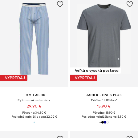
Veľká a vysoká postava
VÝPREDAJ
VÝPREDAJ
TOM TAILOR
JACK & JONES PLUS
Pyžamové nohavice
Tričko 'JJENoa'
29,90 €
15,90 €
Pôvodne: 34,90 €
Pôvodne: 19,90 €
Posledná najnižšia cena:
22,02 €
Posledná najnižšia cena:
15,90 €