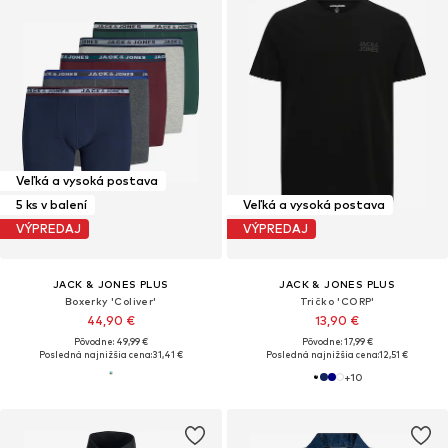
Veľká a vysoká postava
5 ks v balení
Veľká a vysoká postava
VÝPREDAJ
VÝPREDAJ
JACK & JONES PLUS
JACK & JONES PLUS
Boxerky 'Coliver'
Tričko 'CORP'
44,90 €
13,90 €
Pôvodne: 49,99 €
Pôvodne: 17,99 €
Posledná najnižšia cena:
31,41 €
Posledná najnižšia cena:
12,51 €
+
10