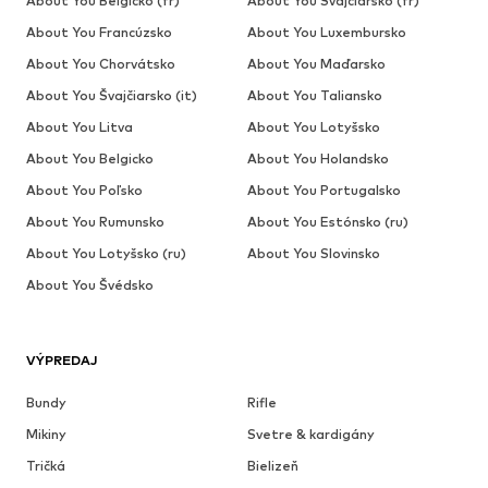
About You Belgicko (fr)
About You Švajčiarsko (fr)
About You Francúzsko
About You Luxembursko
About You Chorvátsko
About You Maďarsko
About You Švajčiarsko (it)
About You Taliansko
About You Litva
About You Lotyšsko
About You Belgicko
About You Holandsko
About You Poľsko
About You Portugalsko
About You Rumunsko
About You Estónsko (ru)
About You Lotyšsko (ru)
About You Slovinsko
About You Švédsko
VÝPREDAJ
Bundy
Rifle
Mikiny
Svetre & kardigány
Tričká
Bielizeň