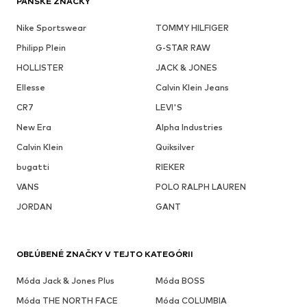
PÁNSKE ZNAČKY
Nike Sportswear
TOMMY HILFIGER
Philipp Plein
G-STAR RAW
HOLLISTER
JACK & JONES
Ellesse
Calvin Klein Jeans
CR7
LEVI'S
New Era
Alpha Industries
Calvin Klein
Quiksilver
bugatti
RIEKER
VANS
POLO RALPH LAUREN
JORDAN
GANT
OBĽÚBENÉ ZNAČKY V TEJTO KATEGÓRII
Móda Jack & Jones Plus
Móda BOSS
Móda THE NORTH FACE
Móda COLUMBIA