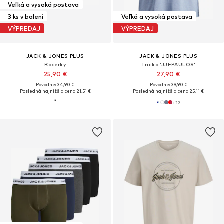
Veľká a vysoká postava
3 ks v balení
Veľká a vysoká postava
VÝPREDAJ
VÝPREDAJ
JACK & JONES PLUS
JACK & JONES PLUS
Boxerky
Tričko 'JJEPAULOS'
25,90 €
27,90 €
Pôvodne: 34,90 €
Pôvodne: 39,90 €
Posledná najnižšia cena:
21,51 €
Posledná najnižšia cena:
25,11 €
+
12