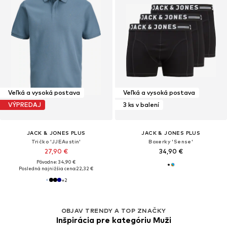
Veľká a vysoká postava
Veľká a vysoká postava
VÝPREDAJ
3 ks v balení
JACK & JONES PLUS
JACK & JONES PLUS
Tričko 'JJEAustin'
Boxerky 'Sense'
27,90 €
34,90 €
Pôvodne: 34,90 €
Posledná najnižšia cena:
22,32 €
+
2
OBJAV TRENDY A TOP ZNAČKY
Inšpirácia pre kategóriu Muži