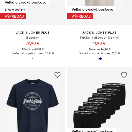
Veľká a vysoká postava
5 ks v balení
Veľká a vysoká postava
VÝPREDAJ
VÝPREDAJ
JACK & JONES PLUS
JACK & JONES PLUS
Boxerky
Tričko 'JJEDover Denim'
39,90 €
11,90 €
Pôvodne: 49,99 €
Pôvodne: 14,90 €
Posledná najnižšia cena:
31,41 €
Posledná najnižšia cena:
11,61 €
Veľká a vysoká postava