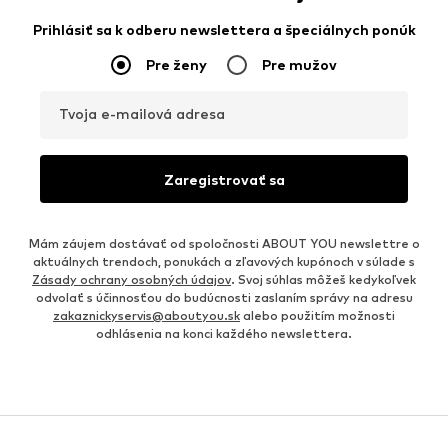
Prihlásiť sa k odberu newslettera a špeciálnych ponúk
Pre ženy
Pre mužov
Tvoja e-mailová adresa
Zaregistrovať sa
Mám záujem dostávať od spoločnosti ABOUT YOU newslettre o
aktuálnych trendoch, ponukách a zľavových kupónoch v súlade s
Zásady ochrany osobných údajov
. Svoj súhlas môžeš kedykoľvek
odvolať s účinnosťou do budúcnosti zaslaním správy na adresu
zakaznickyservis@aboutyou.sk
alebo použitím možnosti
odhlásenia na konci každého newslettera.