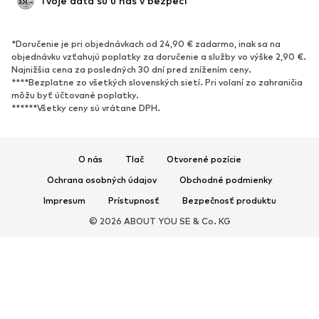
Tvoje dáta sú u nás v bezpečí
*Doručenie je pri objednávkach od 24,90 € zadarmo, inak sa na
objednávku vzťahujú poplatky za doručenie a služby vo výške 2,90 €.
Najnižšia cena za posledných 30 dní pred znížením ceny.
****Bezplatne zo všetkých slovenských sietí. Pri volaní zo zahraničia
môžu byť účtované poplatky.
******Všetky ceny sú vrátane DPH.
O nás
Tlač
Otvorené pozície
Ochrana osobných údajov
Obchodné podmienky
Impresum
Prístupnosť
Bezpečnosť produktu
© 2026 ABOUT YOU SE & Co. KG