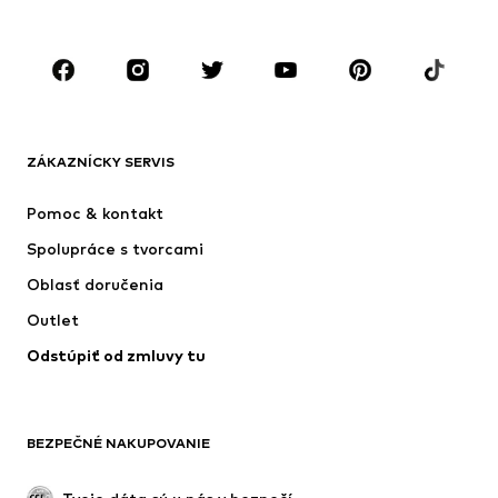
Deti (veľkosť 92-140)
Tínedžeri (veľkosť 140-176)
ZNAČKY
Next
Nike Sportswear
ADIDAS SPORTSWEAR
ADIDAS ORIGINALS
ZÁKAZNÍCKY SERVIS
NAME IT
SUPERFIT
Pomoc & kontakt
ADIDAS PERFORMANCE
Jordan
Spolupráce s tvorcami
Oblasť doručenia
Outlet
Odstúpiť od zmluvy tu
BEZPEČNÉ NAKUPOVANIE