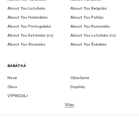
About You Lotyšsko
About You Belgicko
About You Holandsko
About You Poľsko
About You Portugalsko
About You Rumunsko
About You Estónsko (ru)
About You Lotyšsko (ru)
About You Slovinsko
About You Švédsko
BÁBÄTKÁ
Nové
Oblečenie
Obuv
Doplnky
VÝPREDAJ
Viac
DIEVČATÁ
Deti (veľkosť 92-140)
Tínedžeri (veľkosť 140-176)
CHLAPCI