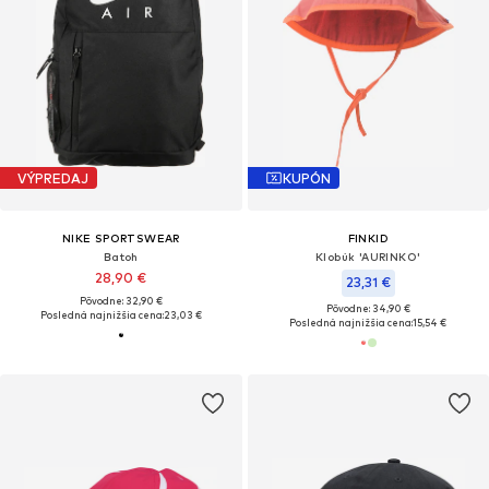
VÝPREDAJ
KUPÓN
NIKE SPORTSWEAR
FINKID
Batoh
Klobúk 'AURINKO'
28,90 €
23,31 €
Pôvodne: 32,90 €
Pôvodne: 34,90 €
Posledná najnižšia cena:
23,03 €
Posledná najnižšia cena:
15,54 €