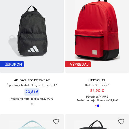
KUPÓN
VÝPREDAJ
ADIDAS SPORTSWEAR
HERSCHEL
Športový batoh 'Logo Backpack'
Batoh 'Classic'
54,90 €
20,61 €
Pôvodne: 74,90 €
Posledná najnižšia cena:
22,90 €
Posledná najnižšia cena:
21,96 €