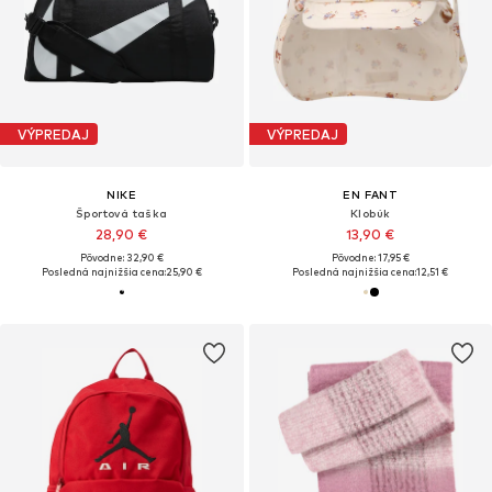
VÝPREDAJ
VÝPREDAJ
NIKE
EN FANT
Športová taška
Klobúk
28,90 €
13,90 €
Pôvodne: 32,90 €
Pôvodne: 17,95 €
Posledná najnižšia cena:
25,90 €
Posledná najnižšia cena:
12,51 €