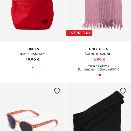
VÝPREDAJ
JORDAN
ONLY GIRLS
Batoh 'JAM AIR'
Šál 'KOGSANNE'
49,90 €
16,90 €
Pôvodne: 21,90 €
Posledná najnižšia cena:
5,90 €