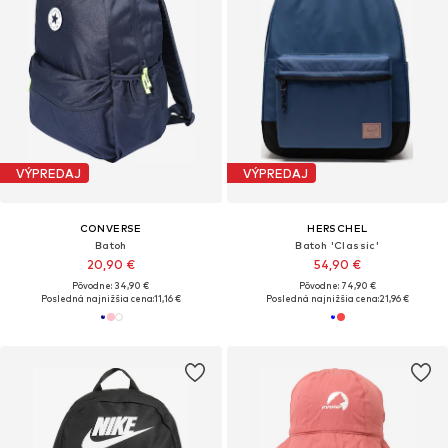
VÝPREDAJ
VÝPREDAJ
CONVERSE
HERSCHEL
Batoh
Batoh 'Classic'
20,90 €
54,90 €
Pôvodne: 34,90 €
Pôvodne: 74,90 €
Posledná najnižšia cena:
11,16 €
Posledná najnižšia cena:
21,96 €