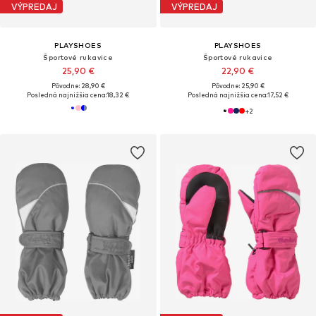
VÝPREDAJ
VÝPREDAJ
PLAYSHOES
PLAYSHOES
Športové rukavice
Športové rukavice
25,90 €
22,90 €
Pôvodne: 28,90 €
Pôvodne: 25,90 €
Posledná najnižšia cena:
18,32 €
Posledná najnižšia cena:
17,52 €
+
2