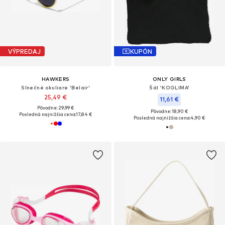
VÝPREDAJ
KUPÓN
HAWKERS
ONLY GIRLS
Slnečné okuliare 'Belair'
Šál 'KOGLIMA'
25,49 €
11,61 €
Pôvodne: 29,99 €
Pôvodne: 18,90 €
Posledná najnižšia cena:
17,84 €
Posledná najnižšia cena:
4,90 €