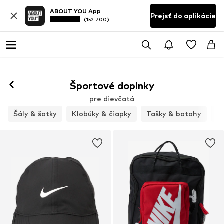
ABOUT YOU App
Prejsť do aplikácie
(152 700)
Športové doplnky
pre dievčatá
Šály & šatky
Klobúky & čiapky
Tašky & batohy
B