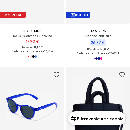
VÝPREDAJ
KUPÓN
LEVI'S KIDS
HAWKERS
Klobúk 'Richmond Batwing'
Slnečné okuliare
17,90 €
26,77 €
Pôvodne: 19,90 €
Pôvodne: 34,99 €
Posledná najnižšia cena:
12,53 €
Posledná najnižšia cena:
20,82 €
Filtrovanie a triedenie