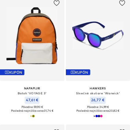
KUPÓN
KUPÓN
NAPAPIJRI
HAWKERS
Batoh 'VOYAGE 3'
Slnečné okuliare 'Warwick'
47,61 €
26,77 €
Pôvodne: 59,90 €
Pôvodne: 34,99 €
Posledná najnižšia cena:
31,74 €
Posledná najnižšia cena:
20,82 €