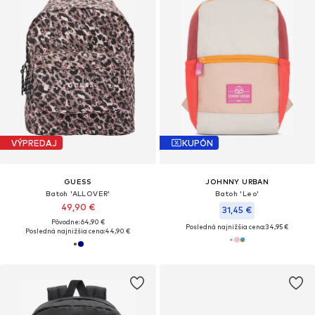
VÝPREDAJ
KUPÓN
GUESS
JOHNNY URBAN
Batoh 'ALLOVER'
Batoh 'Leo'
49,90 €
31,45 €
Pôvodne: 64,90 €
Posledná najnižšia cena:
34,95 €
Posledná najnižšia cena:
44,90 €