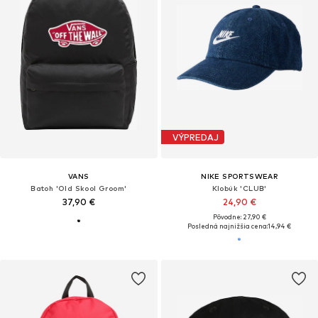
VÝPREDAJ
VANS
NIKE SPORTSWEAR
Batoh 'Old Skool Groom'
Klobúk 'CLUB'
37,90 €
24,90 €
Pôvodne: 27,90 €
Posledná najnižšia cena:
14,94 €