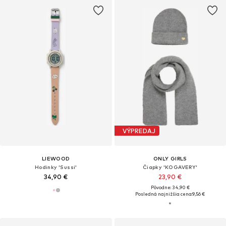
VÝPREDAJ
LIEWOOD
ONLY GIRLS
Hodinky 'Sussi'
Čiapky 'KOGAVERY'
34,90 €
23,90 €
Pôvodne: 34,90 €
Posledná najnižšia cena:
9,56 €