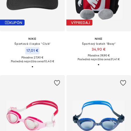
KUPÓN
VÝPREDAJ
NIKE
NIKE
Športová čiapka 'Club'
Športový batoh 'Boxy'
34,90 €
17,01 €
Pôvodne: 39,90 €
Pôvodne: 27,90 €
Posledná najnižšia cena:
31,41 €
Posledná najnižšia cena:
10,40 €