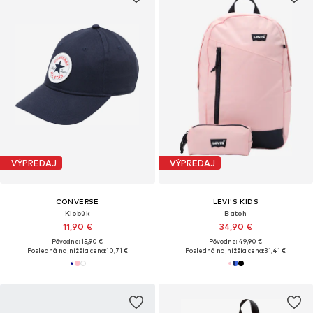
VÝPREDAJ
VÝPREDAJ
CONVERSE
LEVI'S KIDS
Klobúk
Batoh
11,90 €
34,90 €
Pôvodne: 15,90 €
Pôvodne: 49,90 €
Posledná najnižšia cena:
10,71 €
Posledná najnižšia cena:
31,41 €