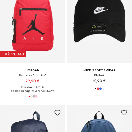
VÝPREDAJ
JORDAN
NIKE SPORTSWEAR
Kabelky 'Jan Air'
Klobúk
29,90 €
15,90 €
Pôvodne: 34,90 €
Posledná najnižšia cena:
23,92 €