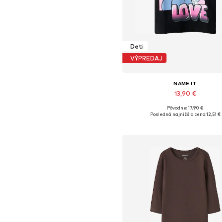
Deti
VÝPREDAJ
NAME IT
13,90 €
Pôvodne: 17,90 €
Dostupné v mnohých veľkostia
Posledná najnižšia cena:
12,51 €
Pridať do košíka