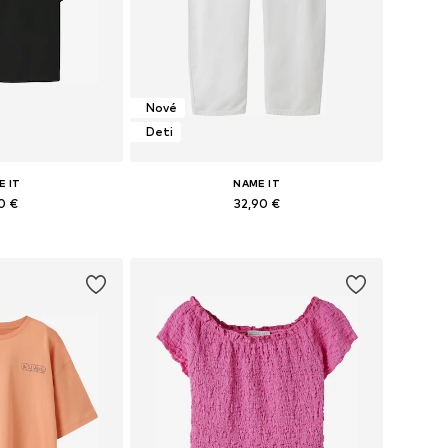
Nové
Deti
E IT
NAME IT
0 €
32,90 €
Dostupné veľkosti: 122-128, 134-140, 146-152, 158-164
Dostupné v mnohých veľkostiach
o košíka
Pridať do košíka