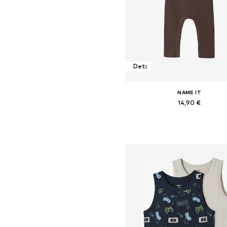
Deti
NAME IT
14,90 €
Dostupné v mnohých veľkostia
Pridať do košíka