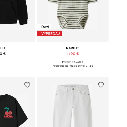
Deti
VÝPREDAJ
E IT
NAME IT
90 €
11,90 €
+
4
Pôvodne: 14,90 €
ých veľkostiach
Dostupné v mnohých veľkostiach
Posledná najnižšia cena:
10,12 €
o košíka
Pridať do košíka