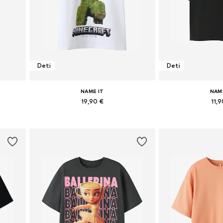
Deti
Deti
NAME IT
NAM
19,90 €
11,9
ch
Dostupné v mnohých veľkostiach
Pridať do košíka
Pridať d