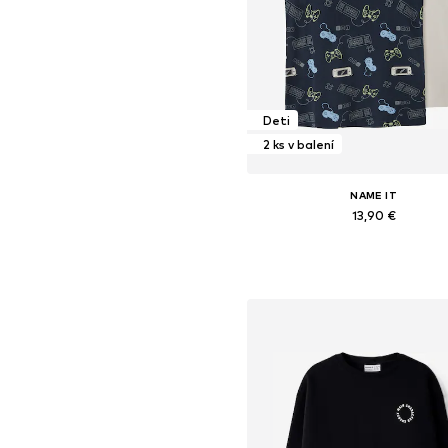
Deti
2 ks v balení
NAME IT
13,90 €
Dostupné v mnohých veľkostia
Pridať do košíka