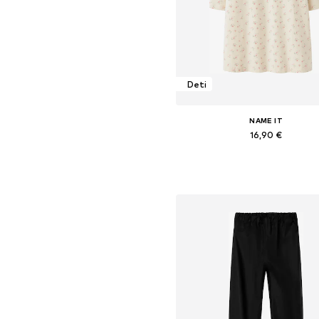
Deti
NAME IT
16,90 €
Dostupné v mnohých veľkostia
Pridať do košíka