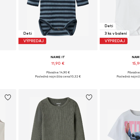
Deti
Deti
3 ks v balení
VÝPREDAJ
VÝPREDAJ
NAME IT
NAM
11,90 €
15,
Pôvodne: 14,90 €
Pôvodne:
ch
Dostupné v mnohých veľkostiach
Dostupné v mnoh
Posledná najnižšia cena:
10,32 €
Posledná najniž
Pridať do košíka
Pridať d