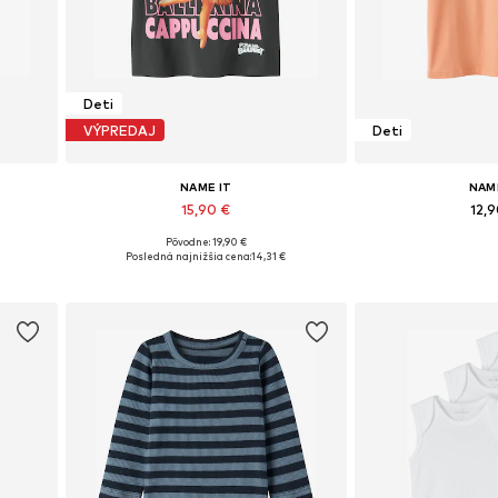
Deti
VÝPREDAJ
Deti
NAME IT
NAM
15,90 €
12,
Pôvodne: 19,90 €
ch
Dostupné veľkosti: 122-128, 134-140, 146-152, 158-164
Dostupné v mnoh
Posledná najnižšia cena:
14,31 €
Pridať do košíka
Pridať d