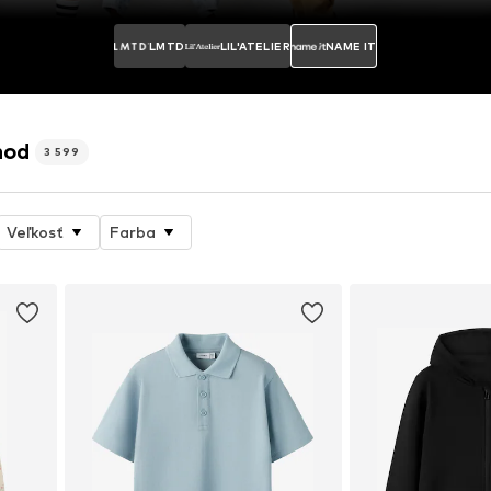
LMTD
LIL'ATELIER
NAME IT
hod
3 599
Veľkosť
Farba