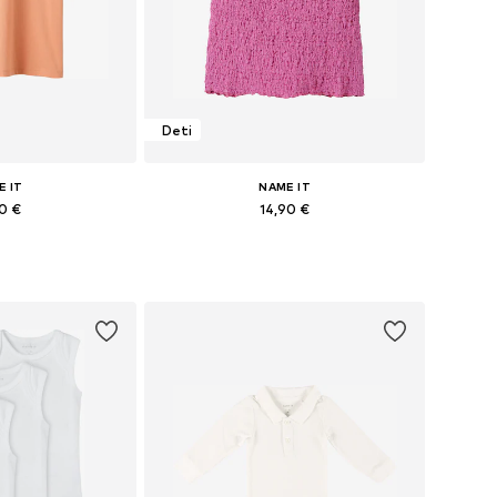
Deti
E IT
NAME IT
90 €
14,90 €
ých veľkostiach
Dostupné veľkosti: 122-128, 134-140, 146-152, 158-164
o košíka
Pridať do košíka