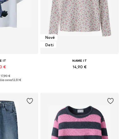
Nové
Deti
E IT
NAME IT
90 €
14,90 €
 17,90 €
ých veľkostiach
Dostupné v mnohých veľkostiach
šia cena:
12,51 €
o košíka
Pridať do košíka