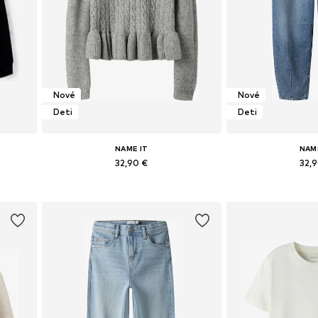
Nové
Nové
Deti
Deti
NAME IT
NAM
32,90 €
32,
ch
Dostupné veľkosti: 122-128, 134-140, 146-152, 158-164
Dostupné v mnoh
Pridať do košíka
Pridať d