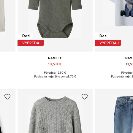
Deti
Deti
VÝPREDAJ
VÝPREDAJ
NAME IT
NAM
10,90 €
13,
Pôvodne: 12,90 €
Pôvodne:
ch
Dostupné v mnohých veľkostiach
Dostupné v mnoh
Posledná najnižšia cena:
8,72 €
Posledná najniž
Pridať do košíka
Pridať d