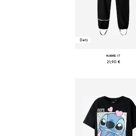
Deti
NAME IT
21,90 €
Dostupné v mnohých veľkostia
Pridať do košíka