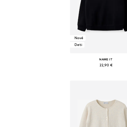
Nové
Deti
NAME IT
22,90 €
Dostupné v mnohých veľkostia
Pridať do košíka