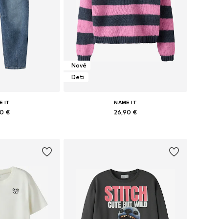
Nové
Deti
E IT
NAME IT
90 €
26,90 €
ých veľkostiach
Dostupné veľkosti: 122-128, 134-140, 146-152, 158-164
o košíka
Pridať do košíka