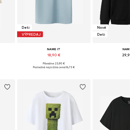
Deti
Nové
VÝPREDAJ
Deti
NAME IT
NAM
18,90 €
29,
Pôvodne: 23,90 €
ch
Dostupné v mnohých veľkostiach
Dostupné v mnoh
Posledná najnižšia cena:
16,73 €
Pridať do košíka
Pridať d