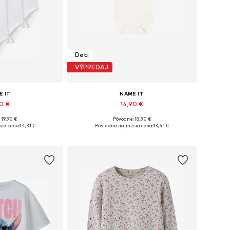
Deti
VÝPREDAJ
E IT
NAME IT
90 €
14,90 €
 19,90 €
Pôvodne: 18,90 €
ých veľkostiach
Dostupné v mnohých veľkostiach
šia cena:
14,31 €
Posledná najnižšia cena:
13,41 €
o košíka
Pridať do košíka